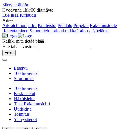
Siirry sisältöön
Hyödynnä 1kk/0€ diginäyte!
Lue lisää
Kirjaudu
Aiheet
Arkkitehtuuri
Infra
Kiinteistöt
Pientalo
Projektit
Rakennustuote
Rakentaminen
Suunnittelu
Talotekniikka
Talous
Työelämä
Kaikki mitä tietää pitää
Hae tältä sivustolta
Haku
Etusivu
100 tuoreinta
Suurimmat
100 tuoreinta
Keskustelut
Näköislehti
Tilaa Rakennuslehti
Uutiskirje
Toimitus
Yhteystiedot