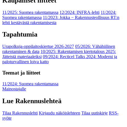
Kaupalliset liitteet
11/2025: Suomea rakentamassa
12/2024: INFRA-lehti
11/2024:
Suomea rakentamassa
11/2023: Jokka − Rakennusteollisuus RT:n
lehti kestävästä rakentamisesta
Tapahtumia
Urapolkuja-oppilaitoskiertue 2026-2027
05/2026: Vähähiilinen
rakentaminen & data
10/2025: Rakentamisen kiertotalous 2025:
Jätteistä materiaaleiksi
09/2024: Recticel Talks 2024: Moderni ja
paloturvallinen loiva katto
Teemat ja liitteet
11/2024: Suomea rakentamassa
Mainostajalle
Lue Rakennuslehteä
Tilaa Rakennuslehti
Kirjaudu näköislehteen
Tilaa uutiskirje
RSS-
syöte