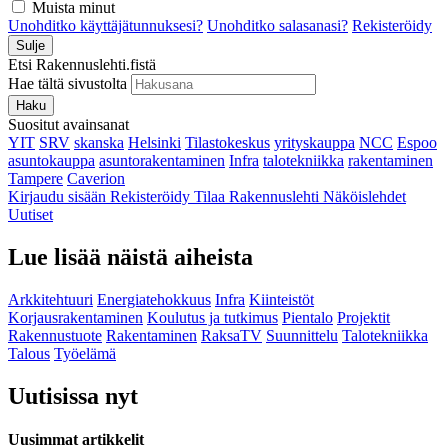
Muista minut
Unohditko käyttäjätunnuksesi?
Unohditko salasanasi?
Rekisteröidy
Sulje
Etsi Rakennuslehti.fistä
Hae tältä sivustolta
Haku
Suositut avainsanat
YIT
SRV
skanska
Helsinki
Tilastokeskus
yrityskauppa
NCC
Espoo
asuntokauppa
asuntorakentaminen
Infra
talotekniikka
rakentaminen
Tampere
Caverion
Kirjaudu sisään
Rekisteröidy
Tilaa Rakennuslehti
Näköislehdet
Uutiset
Lue lisää näistä aiheista
Arkkitehtuuri
Energiatehokkuus
Infra
Kiinteistöt
Korjausrakentaminen
Koulutus ja tutkimus
Pientalo
Projektit
Rakennustuote
Rakentaminen
RaksaTV
Suunnittelu
Talotekniikka
Talous
Työelämä
Uutisissa nyt
Uusimmat artikkelit