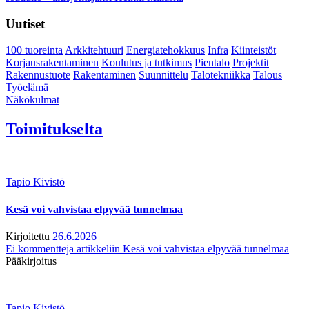
Uutiset
100 tuoreinta
Arkkitehtuuri
Energiatehokkuus
Infra
Kiinteistöt
Korjausrakentaminen
Koulutus ja tutkimus
Pientalo
Projektit
Rakennustuote
Rakentaminen
Suunnittelu
Talotekniikka
Talous
Työelämä
Näkökulmat
Toimitukselta
Tapio Kivistö
Kesä voi vahvistaa elpyvää tunnelmaa
Kirjoitettu
26.6.2026
Ei kommentteja
artikkeliin Kesä voi vahvistaa elpyvää tunnelmaa
Pääkirjoitus
Tapio Kivistö