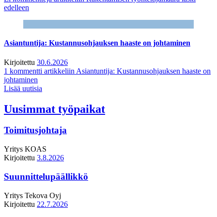
edelleen
Asiantuntija: Kustannusohjauksen haaste on johtaminen
Kirjoitettu
30.6.2026
1 kommentti
artikkeliin Asiantuntija: Kustannusohjauksen haaste on
johtaminen
Lisää uutisia
Uusimmat työpaikat
Toimitusjohtaja
Yritys
KOAS
Kirjoitettu
3.8.2026
Suunnittelupäällikkö
Yritys
Tekova Oyj
Kirjoitettu
22.7.2026