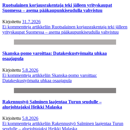
Ruotsalainen korjausrakentaja teki jälleen yrityskaupat
Suomessa – asema pääkaupunkiseudulla vahvistuu
Kirjoitettu
31.7.2026
Ei kommentteja
artikkeliin Ruotsalainen korjausrakentaja teki jälleen
yrityskaupat Suomessa – asema pääkaupunkiseudulla vahvistuu
Skanska-pomo varoittaa: Datakeskustyömaita uhkaa
osaajapula
Kirjoitettu
5.8.2026
Ei kommentteja
artikkeliin Skanska-pomo varoittaa:
Datakeskustyömaita uhkaa osaajapula
Rakennustyö Salminen laajentaa Turun seudulle –
aluejohtajaksi Heikki Malaska
Kirjoitettu
5.8.2026
Ei kommentteja
artikkeliin Rakennustyö Salminen laajentaa Turun
seudulle – aluejohtajaksi Heikki Malaska