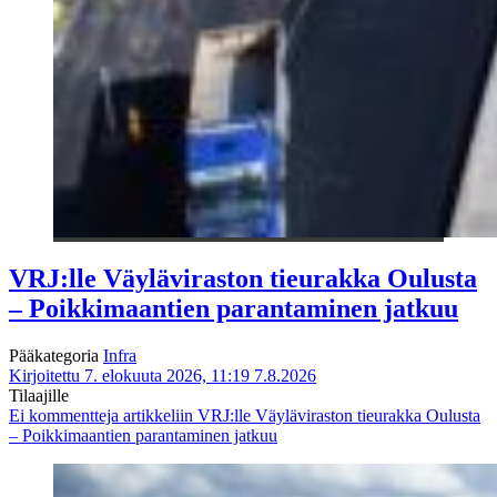
VRJ:lle Väyläviraston tieurakka Oulusta
– Poikkimaantien parantaminen jatkuu
Pääkategoria
Infra
Kirjoitettu 7. elokuuta 2026, 11:19
7.8.2026
Tilaajille
Ei kommentteja
artikkeliin VRJ:lle Väyläviraston tieurakka Oulusta
– Poikkimaantien parantaminen jatkuu