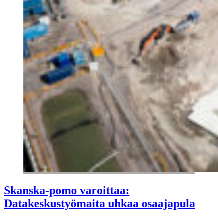
Skanska-pomo varoittaa:
Datakeskustyömaita uhkaa osaajapula