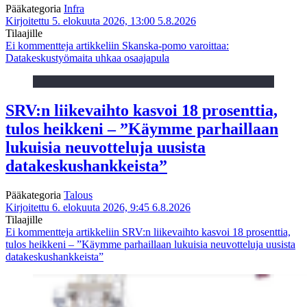
Pääkategoria
Infra
Kirjoitettu 5. elokuuta 2026, 13:00
5.8.2026
Tilaajille
Ei kommentteja
artikkeliin Skanska-pomo varoittaa:
Datakeskustyömaita uhkaa osaajapula
SRV:n liikevaihto kasvoi 18 prosenttia,
tulos heikkeni – ”Käymme parhaillaan
lukuisia neuvotteluja uusista
datakeskushankkeista”
Pääkategoria
Talous
Kirjoitettu 6. elokuuta 2026, 9:45
6.8.2026
Tilaajille
Ei kommentteja
artikkeliin SRV:n liikevaihto kasvoi 18 prosenttia,
tulos heikkeni – ”Käymme parhaillaan lukuisia neuvotteluja uusista
datakeskushankkeista”