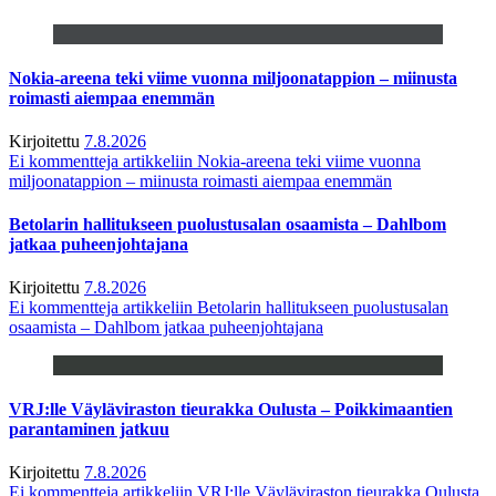
Nokia-areena teki viime vuonna miljoonatappion – miinusta
roimasti aiempaa enemmän
Kirjoitettu
7.8.2026
Ei kommentteja
artikkeliin Nokia-areena teki viime vuonna
miljoonatappion – miinusta roimasti aiempaa enemmän
Betolarin hallitukseen puolustusalan osaamista – Dahlbom
jatkaa puheenjohtajana
Kirjoitettu
7.8.2026
Ei kommentteja
artikkeliin Betolarin hallitukseen puolustusalan
osaamista – Dahlbom jatkaa puheenjohtajana
VRJ:lle Väyläviraston tieurakka Oulusta – Poikkimaantien
parantaminen jatkuu
Kirjoitettu
7.8.2026
Ei kommentteja
artikkeliin VRJ:lle Väyläviraston tieurakka Oulusta