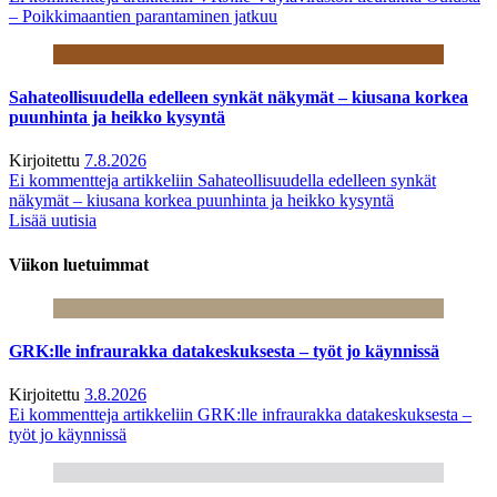
– Poikkimaantien parantaminen jatkuu
Sahateollisuudella edelleen synkät näkymät – kiusana korkea
puunhinta ja heikko kysyntä
Kirjoitettu
7.8.2026
Ei kommentteja
artikkeliin Sahateollisuudella edelleen synkät
näkymät – kiusana korkea puunhinta ja heikko kysyntä
Lisää uutisia
Viikon luetuimmat
GRK:lle infraurakka datakeskuksesta – työt jo käynnissä
Kirjoitettu
3.8.2026
Ei kommentteja
artikkeliin GRK:lle infraurakka datakeskuksesta –
työt jo käynnissä