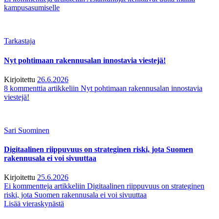
kampusasumiselle
Tarkastaja
Nyt pohtimaan rakennusalan innostavia viestejä!
Kirjoitettu
26.6.2026
8 kommenttia
artikkeliin Nyt pohtimaan rakennusalan innostavia
viestejä!
Sari Suominen
Digitaalinen riippuvuus on strateginen riski, jota Suomen
rakennusala ei voi sivuuttaa
Kirjoitettu
25.6.2026
Ei kommentteja
artikkeliin Digitaalinen riippuvuus on strateginen
riski, jota Suomen rakennusala ei voi sivuuttaa
Lisää vieraskynästä