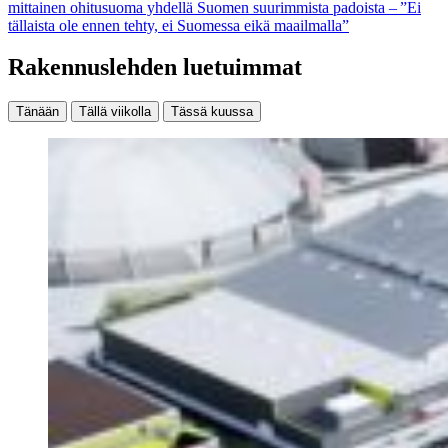
mittainen ohitusuoma yhdellä Suomen suurimmista padoista – ”Ei
tällaista ole ennen tehty, ei Suomessa eikä maailmalla”
Rakennuslehden luetuimmat
Tänään
Tällä viikolla
Tässä kuussa