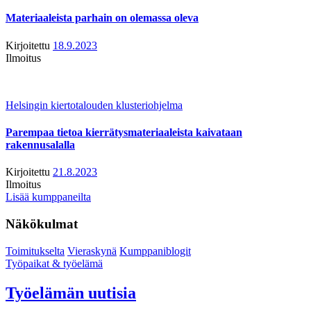
Materiaaleista parhain on olemassa oleva
Kirjoitettu
18.9.2023
Ilmoitus
Helsingin kiertotalouden klusteriohjelma
Parempaa tietoa kierrätysmateriaaleista kaivataan
rakennusalalla
Kirjoitettu
21.8.2023
Ilmoitus
Lisää kumppaneilta
Näkökulmat
Toimitukselta
Vieraskynä
Kumppaniblogit
Työpaikat & työelämä
Työelämän uutisia