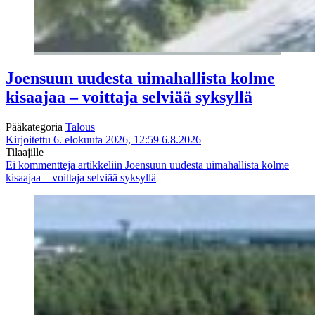
Joensuun uudesta uimahallista kolme
kisaajaa – voittaja selviää syksyllä
Pääkategoria
Talous
Kirjoitettu 6. elokuuta 2026, 12:59
6.8.2026
Tilaajille
Ei kommentteja
artikkeliin Joensuun uudesta uimahallista kolme
kisaajaa – voittaja selviää syksyllä