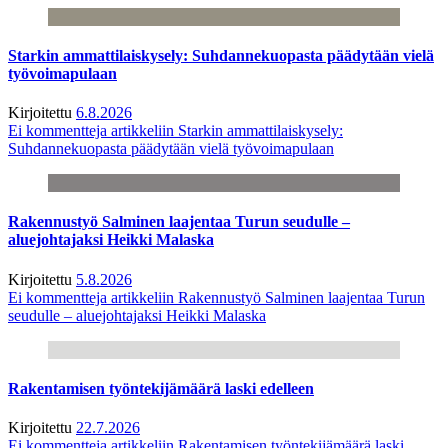
Starkin ammattilaiskysely: Suhdannekuopasta päädytään vielä
työvoimapulaan
Kirjoitettu
6.8.2026
Ei kommentteja
artikkeliin Starkin ammattilaiskysely:
Suhdannekuopasta päädytään vielä työvoimapulaan
Rakennustyö Salminen laajentaa Turun seudulle –
aluejohtajaksi Heikki Malaska
Kirjoitettu
5.8.2026
Ei kommentteja
artikkeliin Rakennustyö Salminen laajentaa Turun
seudulle – aluejohtajaksi Heikki Malaska
Rakentamisen työntekijämäärä laski edelleen
Kirjoitettu
22.7.2026
Ei kommentteja
artikkeliin Rakentamisen työntekijämäärä laski