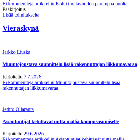
Ei kommentteja
artikkeliin Kohti tuottavuuden parempaa puolta
Pääkirjoitus
Lisää toimitukselta
Vieraskynä
Jarkko Liuska
Muuntojoustava suunnittelu lisää rakennuttajan liikkumavaraa
Kirjoitettu
7.7.2026
Ei kommentteja
artikkeliin Muuntojoustava suunnittelu lisää
rakennuttajan liikkumavaraa
Jethro Ollaranta
Asiantuntijat kehittävät uutta mallia kampusasumiselle
Kirjoitettu
29.6.2026
Ei kommentteja
artikkeliin Asiantuntijat kehittävät uutta mallia