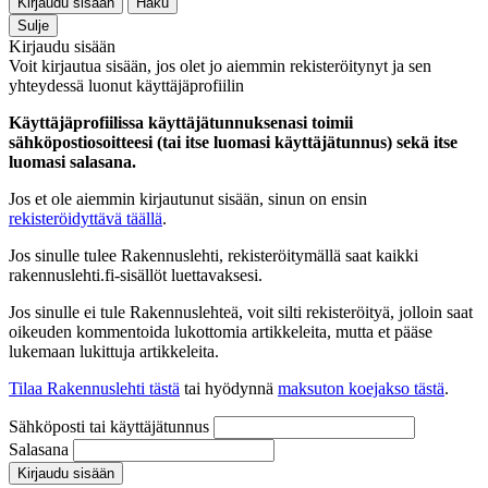
Kirjaudu sisään
Haku
Sulje
Kirjaudu sisään
Voit kirjautua sisään, jos olet jo aiemmin rekisteröitynyt ja sen
yhteydessä luonut käyttäjäprofiilin
Käyttäjäprofiilissa käyttäjätunnuksenasi toimii
sähköpostiosoitteesi (tai itse luomasi käyttäjätunnus) sekä itse
luomasi salasana.
Jos et ole aiemmin kirjautunut sisään, sinun on ensin
rekisteröidyttävä täällä
.
Jos sinulle tulee Rakennuslehti, rekisteröitymällä saat kaikki
rakennuslehti.fi-sisällöt luettavaksesi.
Jos sinulle ei tule Rakennuslehteä, voit silti rekisteröityä, jolloin saat
oikeuden kommentoida lukottomia artikkeleita, mutta et pääse
lukemaan lukittuja artikkeleita.
Tilaa Rakennuslehti tästä
tai hyödynnä
maksuton koejakso tästä
.
Sähköposti tai käyttäjätunnus
Salasana
Kirjaudu sisään