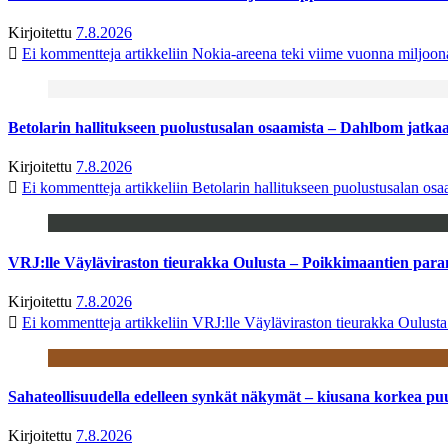
Kirjoitettu
7.8.2026
Ei kommentteja
artikkeliin Nokia-areena teki viime vuonna miljoo
Betolarin hallitukseen puolustusalan osaamista – Dahlbom jatk
Kirjoitettu
7.8.2026
Ei kommentteja
artikkeliin Betolarin hallitukseen puolustusalan o
VRJ:lle Väyläviraston tieurakka Oulusta – Poikkimaantien par
Kirjoitettu
7.8.2026
Ei kommentteja
artikkeliin VRJ:lle Väyläviraston tieurakka Oulust
Sahateollisuudella edelleen synkät näkymät – kiusana korkea pu
Kirjoitettu
7.8.2026