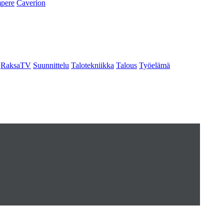
pere
Caverion
RaksaTV
Suunnittelu
Talotekniikka
Talous
Työelämä