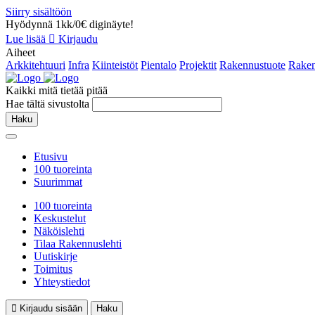
Siirry sisältöön
Hyödynnä 1kk/0€ diginäyte!
Lue lisää
Kirjaudu
Aiheet
Arkkitehtuuri
Infra
Kiinteistöt
Pientalo
Projektit
Rakennustuote
Raken
Kaikki mitä tietää pitää
Hae tältä sivustolta
Haku
Etusivu
100 tuoreinta
Suurimmat
100 tuoreinta
Keskustelut
Näköislehti
Tilaa Rakennuslehti
Uutiskirje
Toimitus
Yhteystiedot
Kirjaudu sisään
Haku