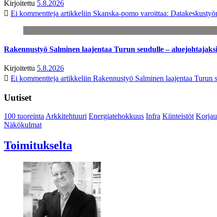
Kirjoitettu
5.8.2026
Ei kommentteja
artikkeliin Skanska-pomo varoittaa: Datakeskustyö
Rakennustyö Salminen laajentaa Turun seudulle – aluejohtajaks
Kirjoitettu
5.8.2026
Ei kommentteja
artikkeliin Rakennustyö Salminen laajentaa Turun s
Uutiset
100 tuoreinta
Arkkitehtuuri
Energiatehokkuus
Infra
Kiinteistöt
Korjau
Näkökulmat
Toimitukselta