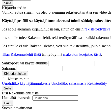
Sulje
Kirjaudu sisään
Voit kirjautua sisään, jos olet jo aiemmin rekisteröitynyt ja sen yhteyde
Käyttäjäprofiilissa käyttäjätunnuksenasi toimii sähköpostiosoittees
Jos et ole aiemmin kirjautunut sisään, sinun on ensin
rekisteröidyttävä 
Jos sinulle tulee Rakennuslehti, rekisteröitymällä saat kaikki rakennusle
Jos sinulle ei tule Rakennuslehteä, voit silti rekisteröityä, jolloin sa
Tilaa Rakennuslehti tästä
tai hyödynnä
maksuton koejakso tästä
.
Sähköposti tai käyttäjätunnus
Salasana
Kirjaudu sisään
Muista minut
Unohditko käyttäjätunnuksesi?
Unohditko salasanasi?
Rekisteröidy
Sulje
Etsi Rakennuslehti.fistä
Hae tältä sivustolta
Haku
Suositut avainsanat