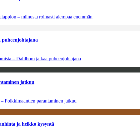
natappion – miinusta roimasti aiempaa enemmän
aa puheenjohtajana
saamista – Dahlbom jatkaa puheenjohtajana
antaminen jatkuu
a – Poikkimaantien parantaminen jatkuu
unhinta ja heikko kysyntä