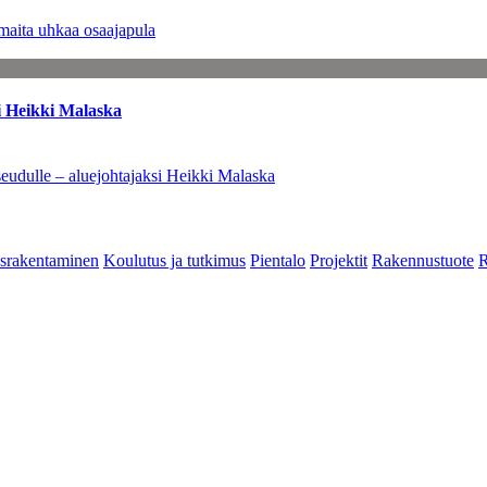
maita uhkaa osaajapula
i Heikki Malaska
eudulle – aluejohtajaksi Heikki Malaska
srakentaminen
Koulutus ja tutkimus
Pientalo
Projektit
Rakennustuote
R