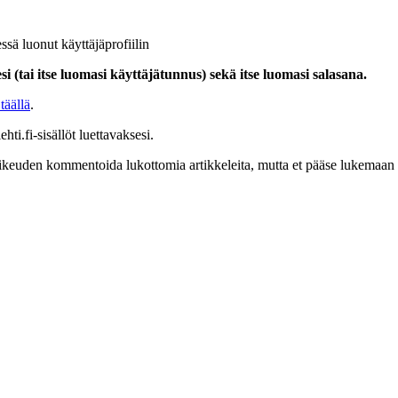
ssä luonut käyttäjäprofiilin
i (tai itse luomasi käyttäjätunnus) sekä itse luomasi salasana.
täällä
.
hti.fi-sisällöt luettavaksesi.
at oikeuden kommentoida lukottomia artikkeleita, mutta et pääse lukemaan l