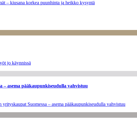
ymät – kiusana korkea puunhinta ja heikko kysyntä
yöt jo käynnissä
ssa – asema pääkaupunkiseudulla vahvistuu
leen yrityskaupat Suomessa – asema pääkaupunkiseudulla vahvistuu