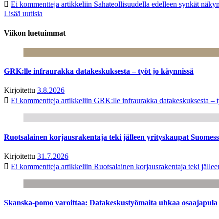
Ei kommentteja
artikkeliin Sahateollisuudella edelleen synkät näk
Lisää uutisia
Viikon luetuimmat
GRK:lle infraurakka datakeskuksesta – työt jo käynnissä
Kirjoitettu
3.8.2026
Ei kommentteja
artikkeliin GRK:lle infraurakka datakeskuksesta – t
Ruotsalainen korjausrakentaja teki jälleen yrityskaupat Suome
Kirjoitettu
31.7.2026
Ei kommentteja
artikkeliin Ruotsalainen korjausrakentaja teki jäl
Skanska-pomo varoittaa: Datakeskustyömaita uhkaa osaajapula