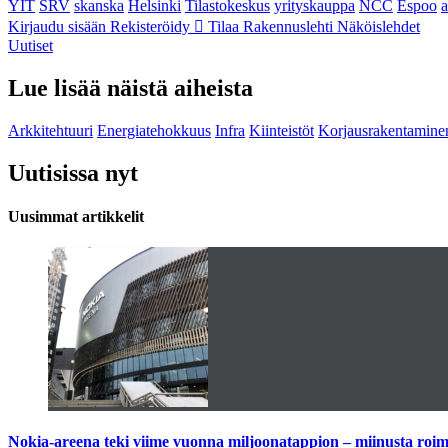
YIT
SRV
skanska
Helsinki
Tilastokeskus
yrityskauppa
NCC
Espoo
Kirjaudu sisään
Rekisteröidy
Tilaa Rakennuslehti
Näköislehdet
Uutiset
Lue lisää näistä aiheista
Arkkitehtuuri
Energiatehokkuus
Infra
Kiinteistöt
Korjausrakentamine
Uutisissa nyt
Uusimmat artikkelit
Nokia-areena teki viime vuonna miljoonatappion – miinusta ro