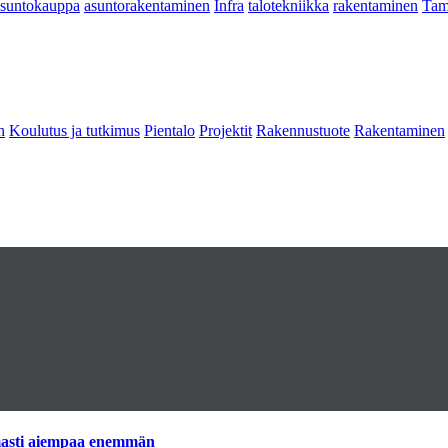
asuntokauppa
asuntorakentaminen
Infra
talotekniikka
rakentaminen
Tam
n
Koulutus ja tutkimus
Pientalo
Projektit
Rakennustuote
Rakentaminen
imasti aiempaa enemmän