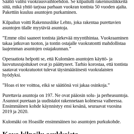
Säätiö valitsi vuokrausvaihtoehdon. Se kilpailutti rakennusliikkeitä
siitä, mikä yhtiö tarjoaa parhaan vuokran tontista 50 vuoden ajalta.
Pakettiin kuuluu asuntojen purkaminen.
Kilpailun voitti Rakennusliike Lehto, joka rakentaa purettavien
asuntojen tilalle myytäviä asuntoja.
”Emme olisi saaneet tontista järkevää myyntihintaa. Vuokraaminen
takaa jatkuvan tuoton, ja tontin ostajalle vuokratontti mahdollistaa
laajemman asuntojen ostajakunnan.”
Operaatiota helpotti se, että Kulomäen asuntojen käyttö- ja
luovutusrajoitukset ovat jo päättyneet. Tarhio korostaa, että tontista
saatavat vuokratuotot tulevat täysimääräisesti vuokralaisten
hyödyksi.
”Hoas ei tee voittoa, eikä se säätiönä voi jakaa osinkoja.”
Purettavia asuntoja on 197. Ne ovat pääosin solu- ja perheasuntoja.
Asunnot puretaan ja uudistalot rakennetaan kolmessa vaiheessa.
Ensimmäinen kohde käynnistyy ensi kesänä, seuraavat vuosina
2019 ja 2020.
Kulomäki on Hoasille ensimmäinen iso asuntojen purkukohde.