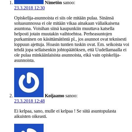
Nimetön
sanoo:
23.3.2018 12:30
Opiskelija-asunnoista ei siis ole mitään pulaa. Sinänsä
soluasunnossa ei ole mitään vikaa ainakaan väliaikaisena
asuntona. Voisihan siinä kaupunkiin muuttava katsella
helposti jotain muutakin vaihtoehtoa. Perheasuntojen
purkaminen on käsittämätöntä pl., jos asunnot ovat teknisesti
loppuun ajettuja. Hoasin tuntien tuskin ovat. Em. seikoista voi
tehdä jopa sellaisenkin johtopäätöksen, että Uudellamaalla ei
ole pulaa minkäänlaisista asunnoista, eikä vain opiskelija-
asunnoista.
Koijaamo
sanoo:
23.3.2018 12:48
Ei kelpaa, sano, mulle ei kelpaa ! Se siitä asuntopulasta
aikuisten oikeasti.