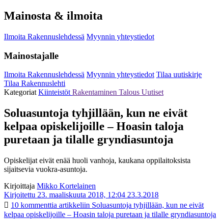
Mainosta & ilmoita
Ilmoita Rakennuslehdessä
Myynnin yhteystiedot
Mainostajalle
Ilmoita Rakennuslehdessä
Myynnin yhteystiedot
Tilaa uutiskirje
Tilaa Rakennuslehti
Kategoriat
Kiinteistöt
Rakentaminen
Talous
Uutiset
Soluasuntoja tyhjillään, kun ne eivät
kelpaa opiskelijoille – Hoasin taloja
puretaan ja tilalle gryndiasuntoja
Opiskelijat eivät enää huoli vanhoja, kaukana oppilaitoksista
sijaitsevia vuokra-asuntoja.
Kirjoittaja
Mikko Kortelainen
Kirjoitettu 23. maaliskuuta 2018, 12:04
23.3.2018
10 kommenttia
artikkeliin Soluasuntoja tyhjillään, kun ne eivät
kelpaa opiskelijoille – Hoasin taloja puretaan ja tilalle gryndiasuntoja