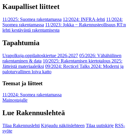
Kaupalliset liitteet
11/2025: Suomea rakentamassa
12/2024: INFRA-lehti
11/2024:
Suomea rakentamassa
11/2023: Jokka − Rakennusteollisuus RT:n
lehti kestävästä rakentamisesta
Tapahtumia
Urapolkuja-oppilaitoskiertue 2026-2027
05/2026: Vähähiilinen
rakentaminen & data
10/2025: Rakentamisen kiertotalous 2025:
Jätteistä materiaaleiksi
09/2024: Recticel Talks 2024: Moderni ja
paloturvallinen loiva katto
Teemat ja liitteet
11/2024: Suomea rakentamassa
Mainostajalle
Lue Rakennuslehteä
Tilaa Rakennuslehti
Kirjaudu näköislehteen
Tilaa uutiskirje
RSS-
syöte