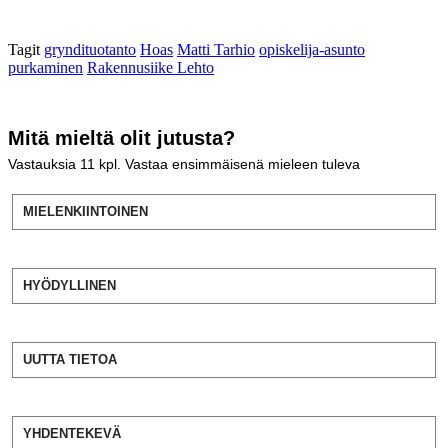
Tagit
gryndituotanto
Hoas
Matti Tarhio
opiskelija-asunto
purkaminen
Rakennusiike Lehto
Mitä mieltä olit jutusta?
Vastauksia
11
kpl. Vastaa ensimmäisenä mieleen tuleva
MIELENKIINTOINEN
HYÖDYLLINEN
UUTTA TIETOA
YHDENTEKEVÄ