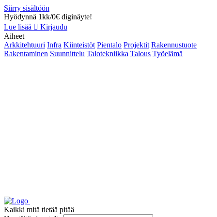
Siirry sisältöön
Hyödynnä 1kk/0€ diginäyte!
Lue lisää
Kirjaudu
Aiheet
Arkkitehtuuri
Infra
Kiinteistöt
Pientalo
Projektit
Rakennustuote
Rakentaminen
Suunnittelu
Talotekniikka
Talous
Työelämä
Kaikki mitä tietää pitää