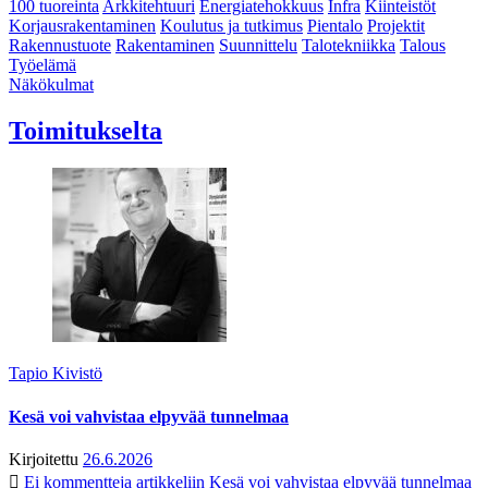
100 tuoreinta
Arkkitehtuuri
Energiatehokkuus
Infra
Kiinteistöt
Korjausrakentaminen
Koulutus ja tutkimus
Pientalo
Projektit
Rakennustuote
Rakentaminen
Suunnittelu
Talotekniikka
Talous
Työelämä
Näkökulmat
Toimitukselta
Tapio Kivistö
Kesä voi vahvistaa elpyvää tunnelmaa
Kirjoitettu
26.6.2026
Ei kommentteja
artikkeliin Kesä voi vahvistaa elpyvää tunnelmaa