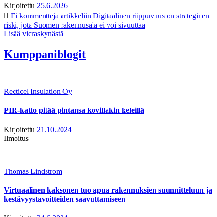
Kirjoitettu
25.6.2026
Ei kommentteja
artikkeliin Digitaalinen riippuvuus on strateginen
riski, jota Suomen rakennusala ei voi sivuuttaa
Lisää vieraskynästä
Kumppaniblogit
Recticel Insulation Oy
PIR-katto pitää pintansa kovillakin keleillä
Kirjoitettu
21.10.2024
Ilmoitus
Thomas Lindstrom
Virtuaalinen kaksonen tuo apua rakennuksien suunnitteluun ja
kestävyystavoitteiden saavuttamiseen