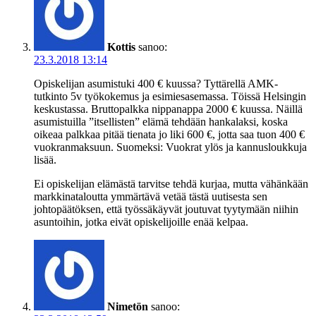
Kottis
sanoo:
23.3.2018 13:14
Opiskelijan asumistuki 400 € kuussa? Tyttärellä AMK-
tutkinto 5v työkokemus ja esimiesasemassa. Töissä Helsingin
keskustassa. Bruttopalkka nippanappa 2000 € kuussa. Näillä
asumistuilla ”itsellisten” elämä tehdään hankalaksi, koska
oikeaa palkkaa pitää tienata jo liki 600 €, jotta saa tuon 400 €
vuokranmaksuun. Suomeksi: Vuokrat ylös ja kannusloukkuja
lisää.
Ei opiskelijan elämästä tarvitse tehdä kurjaa, mutta vähänkään
markkinataloutta ymmärtävä vetää tästä uutisesta sen
johtopäätöksen, että työssäkäyvät joutuvat tyytymään niihin
asuntoihin, jotka eivät opiskelijoille enää kelpaa.
Nimetön
sanoo: