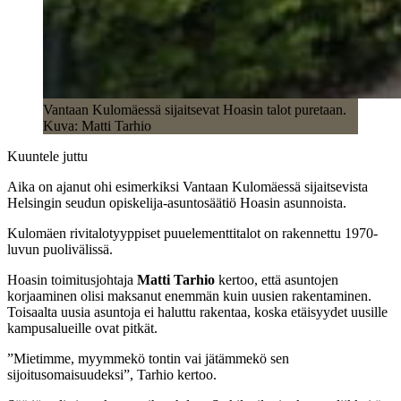
Vantaan Kulomäessä sijaitsevat Hoasin talot puretaan.
Kuva: Matti Tarhio
Kuuntele juttu
Aika on ajanut ohi esimerkiksi Vantaan Kulomäessä sijaitsevista
Helsingin seudun opiskelija-asuntosäätiö Hoasin asunnoista.
Kulomäen rivitalotyyppiset puuelementtitalot on rakennettu 1970-
luvun puolivälissä.
Hoasin toimitusjohtaja
Matti Tarhio
kertoo, että asuntojen
korjaaminen olisi maksanut enemmän kuin uusien rakentaminen.
Toisaalta uusia asuntoja ei haluttu rakentaa, koska etäisyydet uusille
kampusalueille ovat pitkät.
”Mietimme, myymmekö tontin vai jätämmekö sen
sijoitusomaisuudeksi”, Tarhio kertoo.