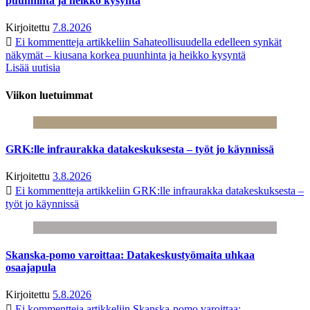
puunhinta ja heikko kysyntä
Kirjoitettu
7.8.2026
Ei kommentteja
artikkeliin Sahateollisuudella edelleen synkät
näkymät – kiusana korkea puunhinta ja heikko kysyntä
Lisää uutisia
Viikon luetuimmat
GRK:lle infraurakka datakeskuksesta – työt jo käynnissä
Kirjoitettu
3.8.2026
Ei kommentteja
artikkeliin GRK:lle infraurakka datakeskuksesta –
työt jo käynnissä
Skanska-pomo varoittaa: Datakeskustyömaita uhkaa
osaajapula
Kirjoitettu
5.8.2026
Ei kommentteja
artikkeliin Skanska-pomo varoittaa: