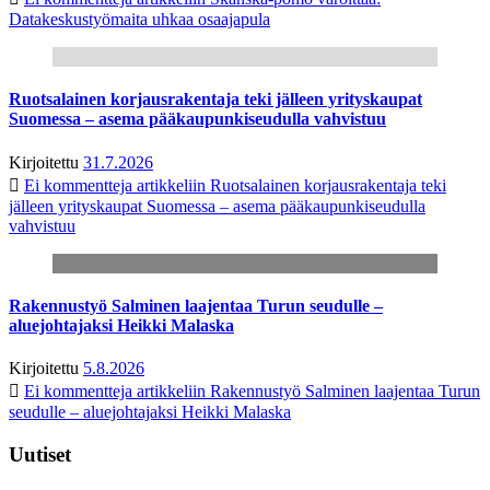
Datakeskustyömaita uhkaa osaajapula
Ruotsalainen korjausrakentaja teki jälleen yrityskaupat
Suomessa – asema pääkaupunkiseudulla vahvistuu
Kirjoitettu
31.7.2026
Ei kommentteja
artikkeliin Ruotsalainen korjausrakentaja teki
jälleen yrityskaupat Suomessa – asema pääkaupunkiseudulla
vahvistuu
Rakennustyö Salminen laajentaa Turun seudulle –
aluejohtajaksi Heikki Malaska
Kirjoitettu
5.8.2026
Ei kommentteja
artikkeliin Rakennustyö Salminen laajentaa Turun
seudulle – aluejohtajaksi Heikki Malaska
Uutiset