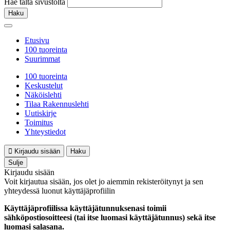
Hae tältä sivustolta
Haku
Etusivu
100 tuoreinta
Suurimmat
100 tuoreinta
Keskustelut
Näköislehti
Tilaa Rakennuslehti
Uutiskirje
Toimitus
Yhteystiedot
Kirjaudu sisään
Haku
Sulje
Kirjaudu sisään
Voit kirjautua sisään, jos olet jo aiemmin rekisteröitynyt ja sen
yhteydessä luonut käyttäjäprofiilin
Käyttäjäprofiilissa käyttäjätunnuksenasi toimii
sähköpostiosoitteesi (tai itse luomasi käyttäjätunnus) sekä itse
luomasi salasana.