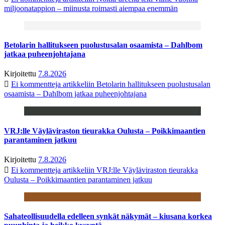
miljoonatappion – miinusta roimasti aiempaa enemmän
Betolarin hallitukseen puolustusalan osaamista – Dahlbom
jatkaa puheenjohtajana
Kirjoitettu
7.8.2026
Ei kommentteja
artikkeliin Betolarin hallitukseen puolustusalan
osaamista – Dahlbom jatkaa puheenjohtajana
VRJ:lle Väyläviraston tieurakka Oulusta – Poikkimaantien
parantaminen jatkuu
Kirjoitettu
7.8.2026
Ei kommentteja
artikkeliin VRJ:lle Väyläviraston tieurakka
Oulusta – Poikkimaantien parantaminen jatkuu
Sahateollisuudella edelleen synkät näkymät – kiusana korkea