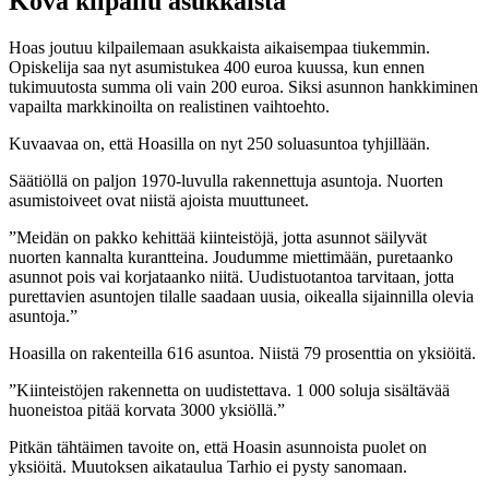
Kova kilpailu asukkaista
Hoas joutuu kilpailemaan asukkaista aikaisempaa tiukemmin.
Opiskelija saa nyt asumistukea 400 euroa kuussa, kun ennen
tukimuutosta summa oli vain 200 euroa. Siksi asunnon hankkiminen
vapailta markkinoilta on realistinen vaihtoehto.
Kuvaavaa on, että Hoasilla on nyt 250 soluasuntoa tyhjillään.
Säätiöllä on paljon 1970-luvulla rakennettuja asuntoja. Nuorten
asumistoiveet ovat niistä ajoista muuttuneet.
”Meidän on pakko kehittää kiinteistöjä, jotta asunnot säilyvät
nuorten kannalta kurantteina. Joudumme miettimään, puretaanko
asunnot pois vai korjataanko niitä. Uudistuotantoa tarvitaan, jotta
purettavien asuntojen tilalle saadaan uusia, oikealla sijainnilla olevia
asuntoja.”
Hoasilla on rakenteilla 616 asuntoa. Niistä 79 prosenttia on yksiöitä.
”Kiinteistöjen rakennetta on uudistettava. 1 000 soluja sisältävää
huoneistoa pitää korvata 3000 yksiöllä.”
Pitkän tähtäimen tavoite on, että Hoasin asunnoista puolet on
yksiöitä. Muutoksen aikataulua Tarhio ei pysty sanomaan.