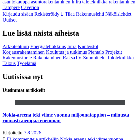
asuntokauppa
asuntorakentaminen
Infra
talotekniikka
rakentaminen
Tampere
Caverion
Kirjaudu sisään
Rekisteröidy
Tilaa Rakennuslehti
Näköislehdet
Uutiset
Lue lisää näistä aiheista
Arkkitehtuuri
Energiatehokkuus
Infra
Kiinteistöt
Korjausrakentaminen
Koulutus ja tutkimus
Pientalo
Projektit
Rakennustuote
Rakentaminen
RaksaTV
Suunnittelu
Talotekniikka
Talous
Työelämä
Uutisissa nyt
Uusimmat artikkelit
Nokia-areena teki viime vuonna miljoonatappion – miinusta
roimasti aiempaa enemmän
Kirjoitettu
7.8.2026
Ei kommentteja
artikkeliin Nokia-areena teki viime vuonna