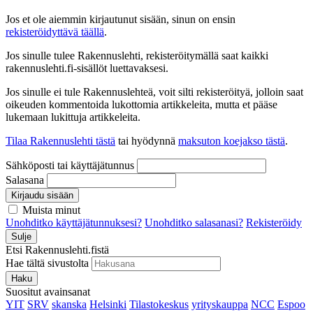
Jos et ole aiemmin kirjautunut sisään, sinun on ensin
rekisteröidyttävä täällä
.
Jos sinulle tulee Rakennuslehti, rekisteröitymällä saat kaikki
rakennuslehti.fi-sisällöt luettavaksesi.
Jos sinulle ei tule Rakennuslehteä, voit silti rekisteröityä, jolloin saat
oikeuden kommentoida lukottomia artikkeleita, mutta et pääse
lukemaan lukittuja artikkeleita.
Tilaa Rakennuslehti tästä
tai hyödynnä
maksuton koejakso tästä
.
Sähköposti tai käyttäjätunnus
Salasana
Kirjaudu sisään
Muista minut
Unohditko käyttäjätunnuksesi?
Unohditko salasanasi?
Rekisteröidy
Sulje
Etsi Rakennuslehti.fistä
Hae tältä sivustolta
Haku
Suositut avainsanat
YIT
SRV
skanska
Helsinki
Tilastokeskus
yrityskauppa
NCC
Espoo