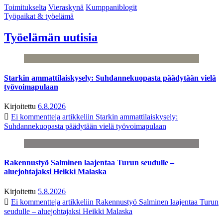
Toimitukselta
Vieraskynä
Kumppaniblogit
Työpaikat & työelämä
Työelämän uutisia
Starkin ammattilaiskysely: Suhdannekuopasta päädytään vielä
työvoimapulaan
Kirjoitettu
6.8.2026
Ei kommentteja
artikkeliin Starkin ammattilaiskysely:
Suhdannekuopasta päädytään vielä työvoimapulaan
Rakennustyö Salminen laajentaa Turun seudulle –
aluejohtajaksi Heikki Malaska
Kirjoitettu
5.8.2026
Ei kommentteja
artikkeliin Rakennustyö Salminen laajentaa Turun
seudulle – aluejohtajaksi Heikki Malaska