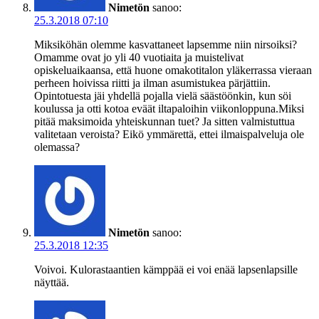
Nimetön
sanoo:
25.3.2018 07:10
Miksiköhän olemme kasvattaneet lapsemme niin nirsoiksi?
Omamme ovat jo yli 40 vuotiaita ja muistelivat
opiskeluaikaansa, että huone omakotitalon yläkerrassa vieraan
perheen hoivissa riitti ja ilman asumistukea pärjättiin.
Opintotuesta jäi yhdellä pojalla vielä säästöönkin, kun söi
koulussa ja otti kotoa eväät iltapaloihin viikonloppuna.Miksi
pitää maksimoida yhteiskunnan tuet? Ja sitten valmistuttua
valitetaan veroista? Eikö ymmärettä, ettei ilmaispalveluja ole
olemassa?
Nimetön
sanoo:
25.3.2018 12:35
Voivoi. Kulorastaantien kämppää ei voi enää lapsenlapsille
näyttää.