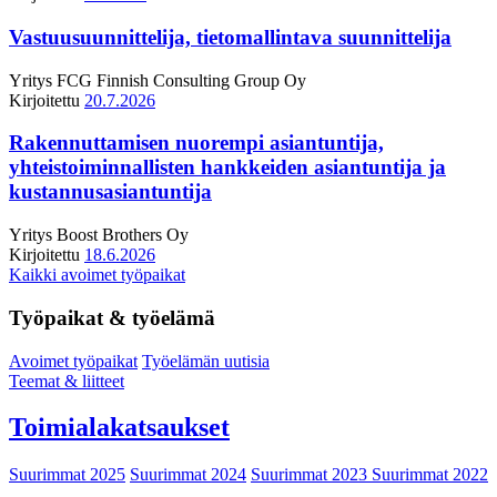
Vastuusuunnittelija, tietomallintava suunnittelija
Yritys
FCG Finnish Consulting Group Oy
Kirjoitettu
20.7.2026
Rakennuttamisen nuorempi asiantuntija,
yhteistoiminnallisten hankkeiden asiantuntija ja
kustannusasiantuntija
Yritys
Boost Brothers Oy
Kirjoitettu
18.6.2026
Kaikki avoimet työpaikat
Työpaikat & työelämä
Avoimet työpaikat
Työelämän uutisia
Teemat & liitteet
Toimialakatsaukset
Suurimmat 2025
Suurimmat 2024
Suurimmat 2023
Suurimmat 2022