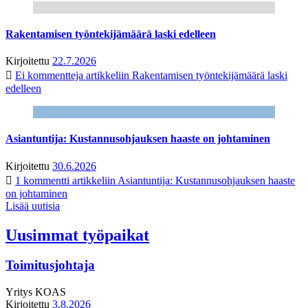
Rakentamisen työntekijämäärä laski edelleen
Kirjoitettu
22.7.2026
Ei kommentteja
artikkeliin Rakentamisen työntekijämäärä laski
edelleen
Asiantuntija: Kustannusohjauksen haaste on johtaminen
Kirjoitettu
30.6.2026
1 kommentti
artikkeliin Asiantuntija: Kustannusohjauksen haaste
on johtaminen
Lisää uutisia
Uusimmat työpaikat
Toimitusjohtaja
Yritys
KOAS
Kirjoitettu
3.8.2026