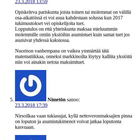
23.3.2018 13:59
Opiskeleva pariskunta joista toinen tai molemmat on välillä
osa-aikatöissä ei voi asua kahdestaan solussa kun 2017
tukimuutokset vei opiskelijoita tuet.
Lopputulos on että yhteiskunta maksaa mieluummin
molemmille omiin yksiöihin asumistuet kuin samat tuet jos
asuisivat yhdessä kaksiossa.
Nuorison vanhempana on vaikea ymmärtää tätä
matematiikkaa, onneksi markkinoilta löytyy kalliita yksiöitä
niin voi ainakin netota maksimituet.
Nimetön
sanoo:
23.3.2018 17:39
Nirsoilkaa vaan tukiasujat, kyllä nettoveronmaksajien pinna
on loputon ja asumistukimenot voivat jatkaa loputonta
kasvuaan.