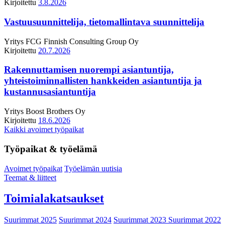
Kirjoitettu
3.8.2026
Vastuusuunnittelija, tietomallintava suunnittelija
Yritys
FCG Finnish Consulting Group Oy
Kirjoitettu
20.7.2026
Rakennuttamisen nuorempi asiantuntija,
yhteistoiminnallisten hankkeiden asiantuntija ja
kustannusasiantuntija
Yritys
Boost Brothers Oy
Kirjoitettu
18.6.2026
Kaikki avoimet työpaikat
Työpaikat & työelämä
Avoimet työpaikat
Työelämän uutisia
Teemat & liitteet
Toimialakatsaukset
Suurimmat 2025
Suurimmat 2024
Suurimmat 2023
Suurimmat 2022