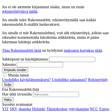
Jos et ole aiemmin kirjautunut sisään, sinun on ensin
rekisteröidyttävä täällä
.
Jos sinulle tulee Rakennuslehti, rekisteröitymällä saat kaikki
rakennuslehti.fi-sisällöt luettavaksesi.
Jos sinulle ei tule Rakennuslehteä, voit silti rekisteröityä, jolloin saat
oikeuden kommentoida lukottomia artikkeleita, mutta et pääse
lukemaan lukittuja artikkeleita.
Tilaa Rakennuslehti tästä
tai hyödynnä
maksuton koejakso tästä
.
Sähköposti tai käyttäjätunnus
Salasana
Kirjaudu sisään
Muista minut
Unohditko käyttäjätunnuksesi?
Unohditko salasanasi?
Rekisteröidy
Sulje
Etsi Rakennuslehti.fistä
Hae tältä sivustolta
Haku
Suositut avainsanat
YIT
SRV
skanska
Helsinki
Tilastokeskus
yrityskauppa
NCC
Espoo