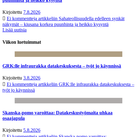
puunhinta ja heikko kysyntä
Kirjoitettu
7.8.2026
Ei kommentteja
artikkeliin Sahateollisuudella edelleen synkät
näkymät – kiusana korkea puunhinta ja heikko kysyntä
Lisää uutisia
Viikon luetuimmat
GRK:lle infraurakka datakeskuksesta – työt jo käynnissä
Kirjoitettu
3.8.2026
Ei kommentteja
artikkeliin GRK:lle infraurakka datakeskuksesta –
työt jo käynnissä
Skanska-pomo varoittaa: Datakeskustyömaita uhkaa
osaajapula
Kirjoitettu
5.8.2026
Ei kommentteja
artikkeliin Skanska-pomo varoittaa: