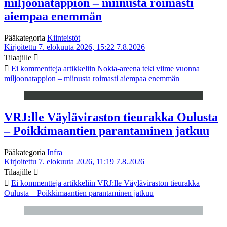
miljoonatappion – miinusta roimasti
aiempaa enemmän
Pääkategoria
Kiinteistöt
Kirjoitettu 7. elokuuta 2026, 15:22
7.8.2026
Tilaajille
Ei kommentteja
artikkeliin Nokia-areena teki viime vuonna
miljoonatappion – miinusta roimasti aiempaa enemmän
VRJ:lle Väyläviraston tieurakka Oulusta
– Poikkimaantien parantaminen jatkuu
Pääkategoria
Infra
Kirjoitettu 7. elokuuta 2026, 11:19
7.8.2026
Tilaajille
Ei kommentteja
artikkeliin VRJ:lle Väyläviraston tieurakka
Oulusta – Poikkimaantien parantaminen jatkuu