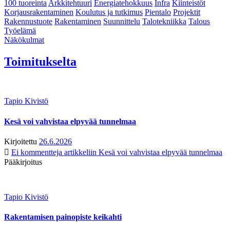
100 tuoreinta
Arkkitehtuuri
Energiatehokkuus
Infra
Kiinteistöt
Korjausrakentaminen
Koulutus ja tutkimus
Pientalo
Projektit
Rakennustuote
Rakentaminen
Suunnittelu
Talotekniikka
Talous
Työelämä
Näkökulmat
Toimitukselta
Tapio Kivistö
Kesä voi vahvistaa elpyvää tunnelmaa
Kirjoitettu
26.6.2026
Ei kommentteja
artikkeliin Kesä voi vahvistaa elpyvää tunnelmaa
Pääkirjoitus
Tapio Kivistö
Rakentamisen painopiste keikahti