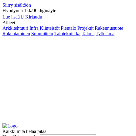
Siirry sisältöön
Hyödynnä 1kk/0€ diginäyte!
Lue lisää
Kirjaudu
Aiheet
Arkkitehtuuri
Infra
Kiinteistöt
Pientalo
Projektit
Rakennustuote
Rakentaminen
Suunnittelu
Talotekniikka
Talous
Työelämä
Kaikki mitä tietää pitää