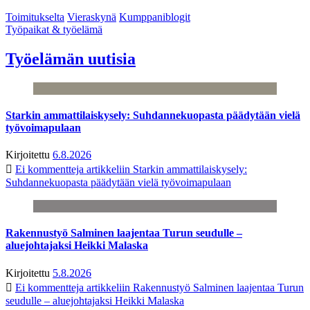
Toimitukselta
Vieraskynä
Kumppaniblogit
Työpaikat & työelämä
Työelämän uutisia
Starkin ammattilaiskysely: Suhdannekuopasta päädytään vielä
työvoimapulaan
Kirjoitettu
6.8.2026
Ei kommentteja
artikkeliin Starkin ammattilaiskysely:
Suhdannekuopasta päädytään vielä työvoimapulaan
Rakennustyö Salminen laajentaa Turun seudulle –
aluejohtajaksi Heikki Malaska
Kirjoitettu
5.8.2026
Ei kommentteja
artikkeliin Rakennustyö Salminen laajentaa Turun
seudulle – aluejohtajaksi Heikki Malaska