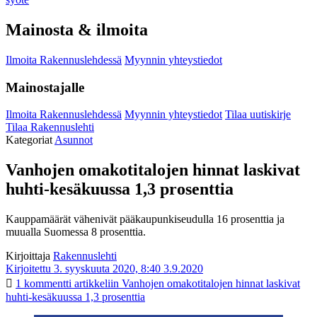
Mainosta & ilmoita
Ilmoita Rakennuslehdessä
Myynnin yhteystiedot
Mainostajalle
Ilmoita Rakennuslehdessä
Myynnin yhteystiedot
Tilaa uutiskirje
Tilaa Rakennuslehti
Kategoriat
Asunnot
Vanhojen omakotitalojen hinnat laskivat
huhti-kesäkuussa 1,3 prosenttia
Kauppamäärät vähenivät pääkaupunkiseudulla 16 prosenttia ja
muualla Suomessa 8 prosenttia.
Kirjoittaja
Rakennuslehti
Kirjoitettu 3. syyskuuta 2020, 8:40
3.9.2020
1 kommentti
artikkeliin Vanhojen omakotitalojen hinnat laskivat
huhti-kesäkuussa 1,3 prosenttia