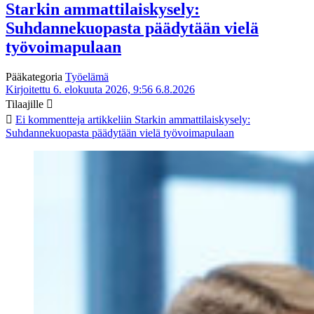
Starkin ammattilaiskysely:
Suhdannekuopasta päädytään vielä
työvoimapulaan
Pääkategoria
Työelämä
Kirjoitettu 6. elokuuta 2026, 9:56
6.8.2026
Tilaajille
Ei kommentteja
artikkeliin Starkin ammattilaiskysely:
Suhdannekuopasta päädytään vielä työvoimapulaan