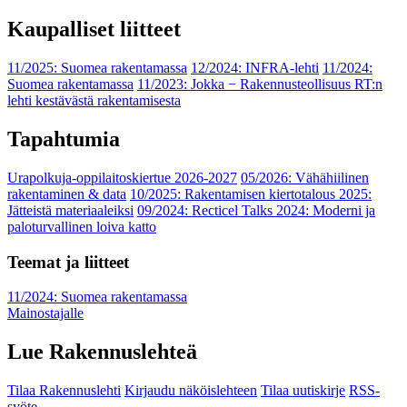
Kaupalliset liitteet
11/2025: Suomea rakentamassa
12/2024: INFRA-lehti
11/2024:
Suomea rakentamassa
11/2023: Jokka − Rakennusteollisuus RT:n
lehti kestävästä rakentamisesta
Tapahtumia
Urapolkuja-oppilaitoskiertue 2026-2027
05/2026: Vähähiilinen
rakentaminen & data
10/2025: Rakentamisen kiertotalous 2025:
Jätteistä materiaaleiksi
09/2024: Recticel Talks 2024: Moderni ja
paloturvallinen loiva katto
Teemat ja liitteet
11/2024: Suomea rakentamassa
Mainostajalle
Lue Rakennuslehteä
Tilaa Rakennuslehti
Kirjaudu näköislehteen
Tilaa uutiskirje
RSS-
syöte