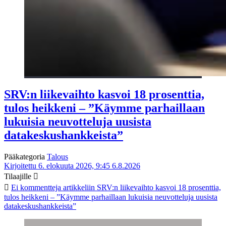
SRV:n liikevaihto kasvoi 18 prosenttia,
tulos heikkeni – ”Käymme parhaillaan
lukuisia neuvotteluja uusista
datakeskushankkeista”
Pääkategoria
Talous
Kirjoitettu 6. elokuuta 2026, 9:45
6.8.2026
Tilaajille
Ei kommentteja
artikkeliin SRV:n liikevaihto kasvoi 18 prosenttia,
tulos heikkeni – ”Käymme parhaillaan lukuisia neuvotteluja uusista
datakeskushankkeista”