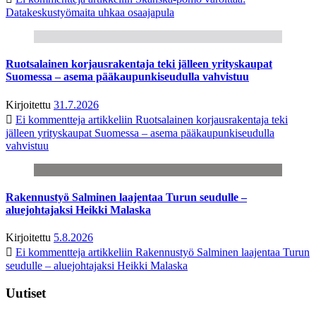
Datakeskustyömaita uhkaa osaajapula
Ruotsalainen korjausrakentaja teki jälleen yrityskaupat
Suomessa – asema pääkaupunkiseudulla vahvistuu
Kirjoitettu
31.7.2026
Ei kommentteja
artikkeliin Ruotsalainen korjausrakentaja teki
jälleen yrityskaupat Suomessa – asema pääkaupunkiseudulla
vahvistuu
Rakennustyö Salminen laajentaa Turun seudulle –
aluejohtajaksi Heikki Malaska
Kirjoitettu
5.8.2026
Ei kommentteja
artikkeliin Rakennustyö Salminen laajentaa Turun
seudulle – aluejohtajaksi Heikki Malaska
Uutiset