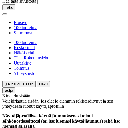
Hae tältä sivustolta
Haku
Etusivu
100 tuoreinta
Suurimmat
100 tuoreinta
Keskustelut
Näköislehti
Tilaa Rakennuslehti
Uutiskirje
Toimitus
Yhteystiedot
Kirjaudu sisään
Haku
Sulje
Kirjaudu sisään
Voit kirjautua sisään, jos olet jo aiemmin rekisteröitynyt ja sen
yhteydessä luonut käyttäjäprofiilin
Käyttäjäprofiilissa käyttäjätunnuksenasi toimii
sähköpostiosoitteesi (tai itse luomasi käyttäjätunnus) sekä itse
luomasi salasana.