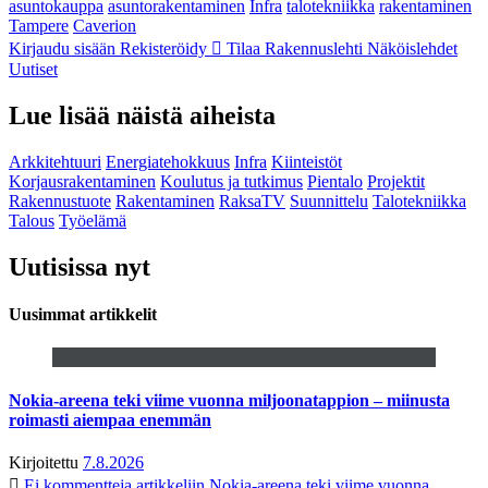
asuntokauppa
asuntorakentaminen
Infra
talotekniikka
rakentaminen
Tampere
Caverion
Kirjaudu sisään
Rekisteröidy
Tilaa Rakennuslehti
Näköislehdet
Uutiset
Lue lisää näistä aiheista
Arkkitehtuuri
Energiatehokkuus
Infra
Kiinteistöt
Korjausrakentaminen
Koulutus ja tutkimus
Pientalo
Projektit
Rakennustuote
Rakentaminen
RaksaTV
Suunnittelu
Talotekniikka
Talous
Työelämä
Uutisissa nyt
Uusimmat artikkelit
Nokia-areena teki viime vuonna miljoonatappion – miinusta
roimasti aiempaa enemmän
Kirjoitettu
7.8.2026
Ei kommentteja
artikkeliin Nokia-areena teki viime vuonna