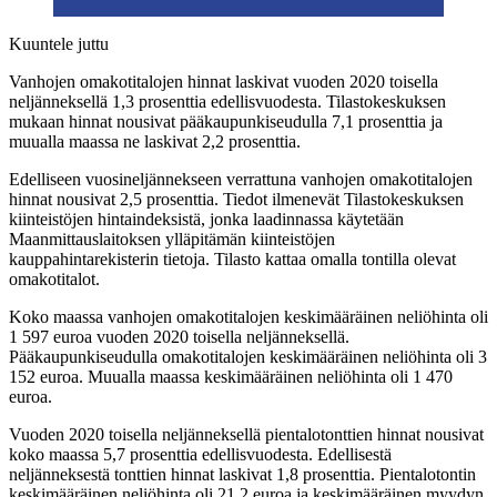
Kuuntele juttu
Vanhojen omakotitalojen hinnat laskivat vuoden 2020 toisella
neljänneksellä 1,3 prosenttia edellisvuodesta. Tilastokeskuksen
mukaan hinnat nousivat pääkaupunkiseudulla 7,1 prosenttia ja
muualla maassa ne laskivat 2,2 prosenttia.
Edelliseen vuosineljännekseen verrattuna vanhojen omakotitalojen
hinnat nousivat 2,5 prosenttia. Tiedot ilmenevät Tilastokeskuksen
kiinteistöjen hintaindeksistä, jonka laadinnassa käytetään
Maanmittauslaitoksen ylläpitämän kiinteistöjen
kauppahintarekisterin tietoja. Tilasto kattaa omalla tontilla olevat
omakotitalot.
Koko maassa vanhojen omakotitalojen keskimääräinen neliöhinta oli
1 597 euroa vuoden 2020 toisella neljänneksellä.
Pääkaupunkiseudulla omakotitalojen keskimääräinen neliöhinta oli 3
152 euroa. Muualla maassa keskimääräinen neliöhinta oli 1 470
euroa.
Vuoden 2020 toisella neljänneksellä pientalotonttien hinnat nousivat
koko maassa 5,7 prosenttia edellisvuodesta. Edellisestä
neljänneksestä tonttien hinnat laskivat 1,8 prosenttia. Pientalotontin
keskimääräinen neliöhinta oli 21,2 euroa ja keskimääräinen myydyn