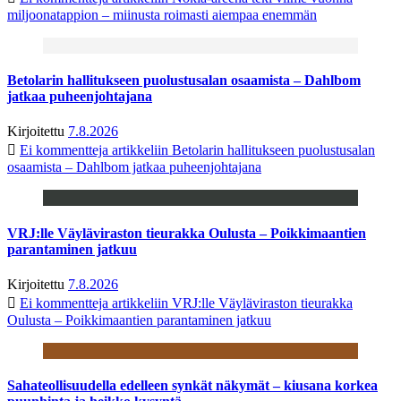
miljoonatappion – miinusta roimasti aiempaa enemmän
Betolarin hallitukseen puolustusalan osaamista – Dahlbom
jatkaa puheenjohtajana
Kirjoitettu
7.8.2026
Ei kommentteja
artikkeliin Betolarin hallitukseen puolustusalan
osaamista – Dahlbom jatkaa puheenjohtajana
VRJ:lle Väyläviraston tieurakka Oulusta – Poikkimaantien
parantaminen jatkuu
Kirjoitettu
7.8.2026
Ei kommentteja
artikkeliin VRJ:lle Väyläviraston tieurakka
Oulusta – Poikkimaantien parantaminen jatkuu
Sahateollisuudella edelleen synkät näkymät – kiusana korkea