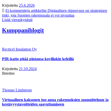
Kirjoitettu
25.6.2026
Ei kommentteja
artikkeliin Digitaalinen riippuvuus on strateginen
riski, jota Suomen rakennusala ei voi sivuuttaa
Lisää vieraskynästä
Kumppaniblogit
Recticel Insulation Oy
PIR-katto pitää pintansa kovillakin keleillä
Kirjoitettu
21.10.2024
Ilmoitus
Thomas Lindstrom
Virtuaalinen kaksonen tuo apua rakennuksien suunnitteluun ja
kestävyystavoitteiden saavuttamiseen