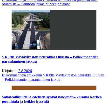
osaamista – Dahlbom jatkaa puheenjohtajana
VRJ:lle Väyläviraston tieurakka Oulusta – Poikkimaantien
parantaminen jatkuu
Kirjoitettu
7.8.2026
Ei kommentteja
artikkeliin VRJ:lle Väyläviraston tieurakka Oulusta
– Poikkimaantien parantaminen jatkuu
Sahateollisuudella edelleen synkät näkymät – kiusana korkea
puunhinta ja heikko kysyntä