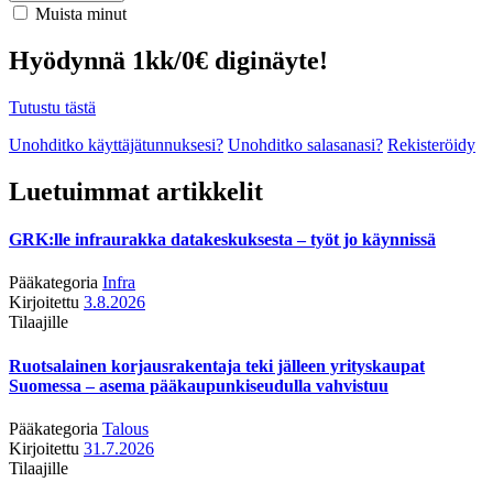
Muista minut
Hyödynnä 1kk/0€ diginäyte!
Tutustu tästä
Unohditko käyttäjätunnuksesi?
Unohditko salasanasi?
Rekisteröidy
Luetuimmat artikkelit
GRK:lle infraurakka datakeskuksesta – työt jo käynnissä
Pääkategoria
Infra
Kirjoitettu
3.8.2026
Tilaajille
Ruotsalainen korjausrakentaja teki jälleen yrityskaupat
Suomessa – asema pääkaupunkiseudulla vahvistuu
Pääkategoria
Talous
Kirjoitettu
31.7.2026
Tilaajille