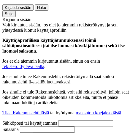
Kirjaudu sisään
Haku
Sulje
Kirjaudu sisään
Voit kirjautua sisään, jos olet jo aiemmin rekisteröitynyt ja sen
yhteydessä luonut käyttäjäprofiilin
Käyttäjäprofiilissa käyttäjätunnuksenasi toimii
sähköpostiosoitteesi (tai itse luomasi käyttäjätunnus) sekä itse
luomasi salasana.
Jos et ole aiemmin kirjautunut sisään, sinun on ensin
rekisteröidyttävä täällä
.
Jos sinulle tulee Rakennuslehti, rekisteröitymällä saat kaikki
rakennuslehti.fi-sisällöt luettavaksesi.
Jos sinulle ei tule Rakennuslehteä, voit silti rekisteröityä, jolloin saat
oikeuden kommentoida lukottomia artikkeleita, mutta et pääse
lukemaan lukittuja artikkeleita.
Tilaa Rakennuslehti tästä
tai hyödynnä
maksuton koejakso tästä
.
Sähköposti tai käyttäjätunnus
Salasana