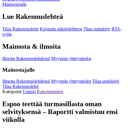
Mainostajalle
Lue Rakennuslehteä
Tilaa Rakennuslehti
Kirjaudu näköislehteen
Tilaa uutiskirje
RSS-
syöte
Mainosta & ilmoita
Ilmoita Rakennuslehdessä
Myynnin yhteystiedot
Mainostajalle
Ilmoita Rakennuslehdessä
Myynnin yhteystiedot
Tilaa uutiskirje
Tilaa Rakennuslehti
Kategoriat
Uutiset
Rakentaminen
Espoo teettää turmasillasta oman
selvityksensä – Raportti valmistuu ensi
viikolla