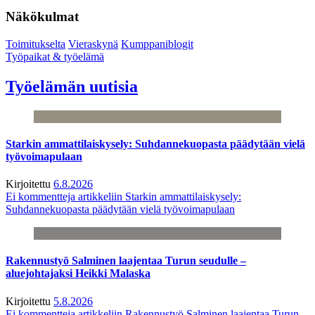
Näkökulmat
Toimitukselta
Vieraskynä
Kumppaniblogit
Työpaikat & työelämä
Työelämän uutisia
Starkin ammattilaiskysely: Suhdannekuopasta päädytään vielä
työvoimapulaan
Kirjoitettu
6.8.2026
Ei kommentteja
artikkeliin Starkin ammattilaiskysely:
Suhdannekuopasta päädytään vielä työvoimapulaan
Rakennustyö Salminen laajentaa Turun seudulle –
aluejohtajaksi Heikki Malaska
Kirjoitettu
5.8.2026
Ei kommentteja
artikkeliin Rakennustyö Salminen laajentaa Turun