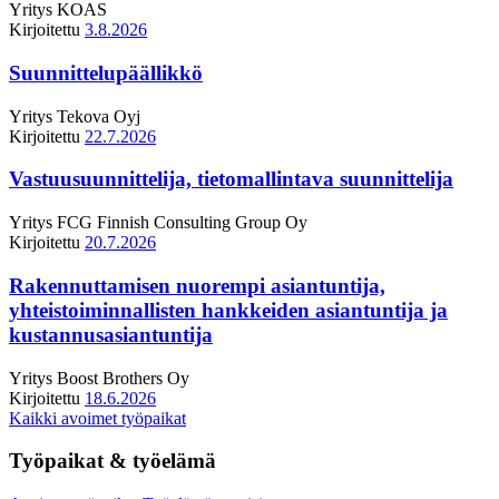
Yritys
KOAS
Kirjoitettu
3.8.2026
Suunnittelupäällikkö
Yritys
Tekova Oyj
Kirjoitettu
22.7.2026
Vastuusuunnittelija, tietomallintava suunnittelija
Yritys
FCG Finnish Consulting Group Oy
Kirjoitettu
20.7.2026
Rakennuttamisen nuorempi asiantuntija,
yhteistoiminnallisten hankkeiden asiantuntija ja
kustannusasiantuntija
Yritys
Boost Brothers Oy
Kirjoitettu
18.6.2026
Kaikki avoimet työpaikat
Työpaikat & työelämä