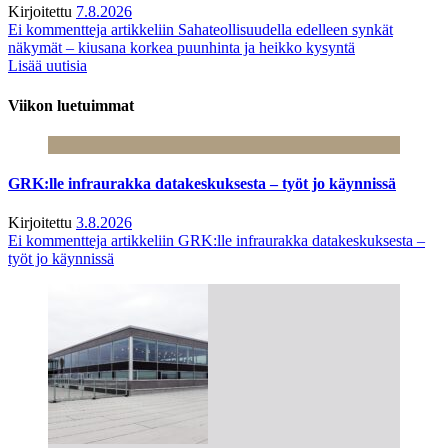
Kirjoitettu
7.8.2026
Ei kommentteja
artikkeliin Sahateollisuudella edelleen synkät
näkymät – kiusana korkea puunhinta ja heikko kysyntä
Lisää uutisia
Viikon luetuimmat
GRK:lle infraurakka datakeskuksesta – työt jo käynnissä
Kirjoitettu
3.8.2026
Ei kommentteja
artikkeliin GRK:lle infraurakka datakeskuksesta –
työt jo käynnissä