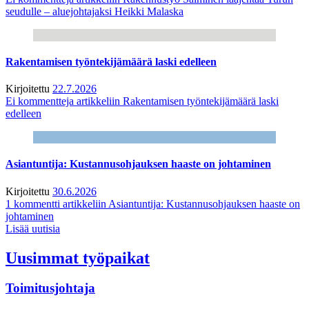
seudulle – aluejohtajaksi Heikki Malaska
Rakentamisen työntekijämäärä laski edelleen
Kirjoitettu
22.7.2026
Ei kommentteja
artikkeliin Rakentamisen työntekijämäärä laski
edelleen
Asiantuntija: Kustannusohjauksen haaste on johtaminen
Kirjoitettu
30.6.2026
1 kommentti
artikkeliin Asiantuntija: Kustannusohjauksen haaste on
johtaminen
Lisää uutisia
Uusimmat työpaikat
Toimitusjohtaja