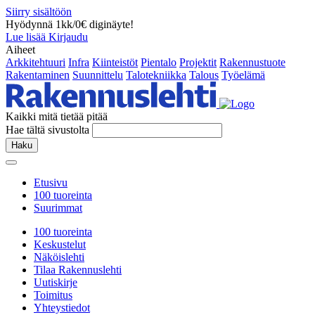
Siirry sisältöön
Hyödynnä 1kk/0€ diginäyte!
Lue lisää
Kirjaudu
Aiheet
Arkkitehtuuri
Infra
Kiinteistöt
Pientalo
Projektit
Rakennustuote
Rakentaminen
Suunnittelu
Talotekniikka
Talous
Työelämä
Kaikki mitä tietää pitää
Hae tältä sivustolta
Haku
Etusivu
100 tuoreinta
Suurimmat
100 tuoreinta
Keskustelut
Näköislehti
Tilaa Rakennuslehti
Uutiskirje
Toimitus
Yhteystiedot