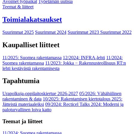
Avoimet työpaikat
Työelämän uutisia
Teemat & liitteet
Toimialakatsaukset
Suurimmat 2025
Suurimmat 2024
Suurimmat 2023
Suurimmat 2022
Kaupalliset liitteet
11/2025: Suomea rakentamassa
12/2024: INFRA-lehti
11/2024:
Suomea rakentamassa
11/2023: Jokka − Rakennusteollisuus RT:n
lehti kestävästä rakentamisesta
Tapahtumia
Urapolkuja-oppilaitoskiertue 2026-2027
05/2026: Vähähiilinen
rakentaminen & data
10/2025: Rakentamisen kiertotalous 2025:
Jätteistä materiaaleiksi
09/2024: Recticel Talks 2024: Moderni ja
paloturvallinen loiva katto
Teemat ja liitteet
11/2024: Suomea rakentamassa