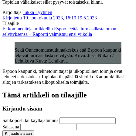
Tapiolan väliaikaiset sillat pysyvät toistaiseksi kiinni.
Kirjoittaja
Jukka Lyytinen
Kirjoitettu 19. toukokuuta 2023, 16:19
19.5.2023
Tilaajille
Ei kommentteja
artikkeliin Espoo teettää turmasillasta oman
selvityksensä – Raportti valmistuu ensi viikolla
Sekä Onnettomuustutkintakeskus että Espoon kaupunki
tekevät turmasillasta selvitystä. Kuva: Jussi Nukari /
Lehtikuva Kuva: Lehtikuva
Espoon kaupunki, telinetoimittajat ja ulkopuolinen toimija ovat
tehneet tarkastuksia Tapiolan tilapäisillä silloilla. Kaupunki tilasi
siltojen tarkastuksen ulkopuoliselta toimijalta.
Tämä artikkeli on tilaajille
Kirjaudu sisään
Sähköposti tai käyttäjätunnus
Salasana
Kirjaudu sisään