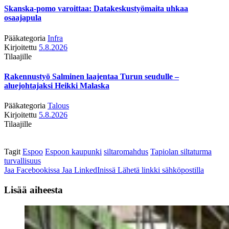
Skanska-pomo varoittaa: Datakeskustyömaita uhkaa
osaajapula
Pääkategoria
Infra
Kirjoitettu
5.8.2026
Tilaajille
Rakennustyö Salminen laajentaa Turun seudulle –
aluejohtajaksi Heikki Malaska
Pääkategoria
Talous
Kirjoitettu
5.8.2026
Tilaajille
Tagit
Espoo
Espoon kaupunki
siltaromahdus
Tapiolan siltaturma
turvallisuus
Jaa Facebookissa
Jaa LinkedInissä
Lähetä linkki sähköpostilla
Lisää aiheesta