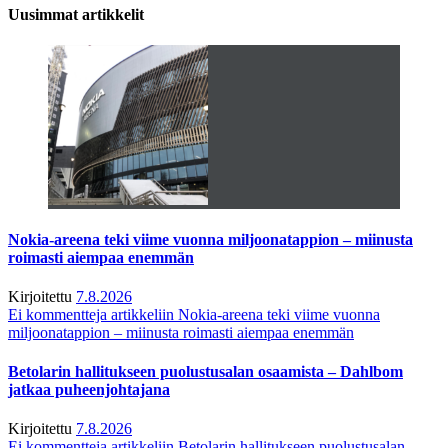
Uusimmat artikkelit
Nokia-areena teki viime vuonna miljoonatappion – miinusta
roimasti aiempaa enemmän
Kirjoitettu
7.8.2026
Ei kommentteja
artikkeliin Nokia-areena teki viime vuonna
miljoonatappion – miinusta roimasti aiempaa enemmän
Betolarin hallitukseen puolustusalan osaamista – Dahlbom
jatkaa puheenjohtajana
Kirjoitettu
7.8.2026
Ei kommentteja
artikkeliin Betolarin hallitukseen puolustusalan