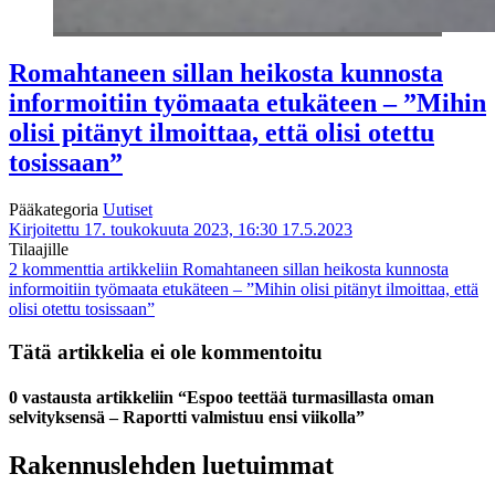
Romahtaneen sillan heikosta kunnosta
informoitiin työmaata etukäteen – ”Mihin
olisi pitänyt ilmoittaa, että olisi otettu
tosissaan”
Pääkategoria
Uutiset
Kirjoitettu 17. toukokuuta 2023, 16:30
17.5.2023
Tilaajille
2 kommenttia
artikkeliin Romahtaneen sillan heikosta kunnosta
informoitiin työmaata etukäteen – ”Mihin olisi pitänyt ilmoittaa, että
olisi otettu tosissaan”
Tätä artikkelia ei ole kommentoitu
0 vastausta artikkeliin “Espoo teettää turmasillasta oman
selvityksensä – Raportti valmistuu ensi viikolla”
Rakennuslehden luetuimmat