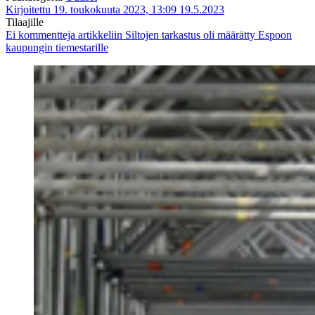
Kirjoitettu 19. toukokuuta 2023, 13:09
19.5.2023
Tilaajille
Ei kommentteja
artikkeliin Siltojen tarkastus oli määrätty Espoon
kaupungin tiemestarille