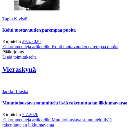
Tapio Kivistö
Kohti tuottavuuden parempaa puolta
Kirjoitettu
29.5.2026
Ei kommentteja
artikkeliin Kohti tuottavuuden parempaa puolta
Pääkirjoitus
Lisää toimitukselta
Vieraskynä
Jarkko Liuska
Muuntojoustava suunnittelu lisää rakennuttajan liikkumavaraa
Kirjoitettu
7.7.2026
Ei kommentteja
artikkeliin Muuntojoustava suunnittelu lisää
rakennuttajan liikkumavaraa