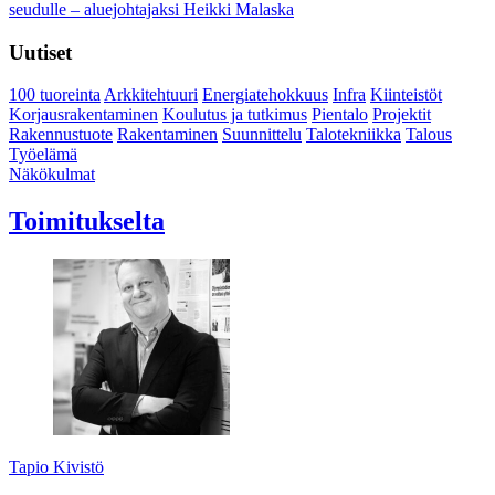
seudulle – aluejohtajaksi Heikki Malaska
Uutiset
100 tuoreinta
Arkkitehtuuri
Energiatehokkuus
Infra
Kiinteistöt
Korjausrakentaminen
Koulutus ja tutkimus
Pientalo
Projektit
Rakennustuote
Rakentaminen
Suunnittelu
Talotekniikka
Talous
Työelämä
Näkökulmat
Toimitukselta
Tapio Kivistö