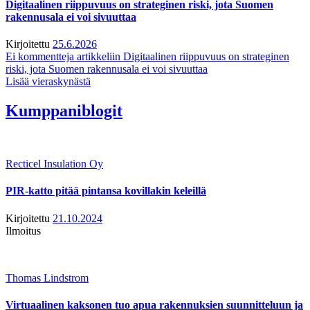
Digitaalinen riippuvuus on strateginen riski, jota Suomen
rakennusala ei voi sivuuttaa
Kirjoitettu
25.6.2026
Ei kommentteja
artikkeliin Digitaalinen riippuvuus on strateginen
riski, jota Suomen rakennusala ei voi sivuuttaa
Lisää vieraskynästä
Kumppaniblogit
Recticel Insulation Oy
PIR-katto pitää pintansa kovillakin keleillä
Kirjoitettu
21.10.2024
Ilmoitus
Thomas Lindstrom
Virtuaalinen kaksonen tuo apua rakennuksien suunnitteluun ja