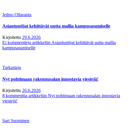
Jethro Ollaranta
Asiantuntijat kehittävät uutta mallia kampusasumiselle
Kirjoitettu
29.6.2026
Ei kommentteja
artikkeliin Asiantuntijat kehittävät uutta mallia
kampusasumiselle
Tarkastaja
Nyt pohtimaan rakennusalan innostavia viestejä!
Kirjoitettu
26.6.2026
8 kommenttia
artikkeliin Nyt pohtimaan rakennusalan innostavia
viestejä!
Sari Suominen