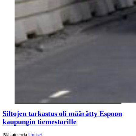
Siltojen tarkastus oli määrätty Espoon
kaupungin tiemestarille
Pääkategoria
Uutiset