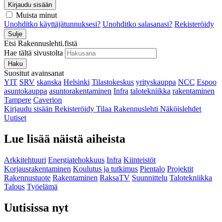
Kirjaudu sisään
Muista minut
Unohditko käyttäjätunnuksesi?
Unohditko salasanasi?
Rekisteröidy
Sulje
Etsi Rakennuslehti.fistä
Hae tältä sivustolta
Haku
Suositut avainsanat
YIT
SRV
skanska
Helsinki
Tilastokeskus
yrityskauppa
NCC
Espoo
asuntokauppa
asuntorakentaminen
Infra
talotekniikka
rakentaminen
Tampere
Caverion
Kirjaudu sisään
Rekisteröidy
Tilaa Rakennuslehti
Näköislehdet
Uutiset
Lue lisää näistä aiheista
Arkkitehtuuri
Energiatehokkuus
Infra
Kiinteistöt
Korjausrakentaminen
Koulutus ja tutkimus
Pientalo
Projektit
Rakennustuote
Rakentaminen
RaksaTV
Suunnittelu
Talotekniikka
Talous
Työelämä
Uutisissa nyt