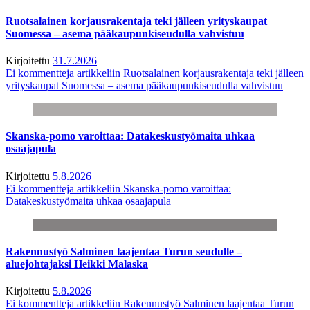
Ruotsalainen korjausrakentaja teki jälleen yrityskaupat
Suomessa – asema pääkaupunkiseudulla vahvistuu
Kirjoitettu
31.7.2026
Ei kommentteja
artikkeliin Ruotsalainen korjausrakentaja teki jälleen
yrityskaupat Suomessa – asema pääkaupunkiseudulla vahvistuu
Skanska-pomo varoittaa: Datakeskustyömaita uhkaa
osaajapula
Kirjoitettu
5.8.2026
Ei kommentteja
artikkeliin Skanska-pomo varoittaa:
Datakeskustyömaita uhkaa osaajapula
Rakennustyö Salminen laajentaa Turun seudulle –
aluejohtajaksi Heikki Malaska
Kirjoitettu
5.8.2026
Ei kommentteja
artikkeliin Rakennustyö Salminen laajentaa Turun