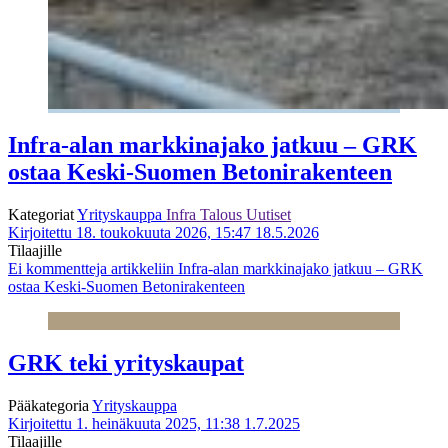
Infra-alan markkinajako jatkuu – GRK
ostaa Keski-Suomen Betonirakenteen
Kategoriat
Yrityskauppa
Infra
Talous
Uutiset
Kirjoitettu 18. toukokuuta 2026, 15:47
18.5.2026
Tilaajille
Ei kommentteja
artikkeliin Infra-alan markkinajako jatkuu – GRK
ostaa Keski-Suomen Betonirakenteen
GRK teki yrityskaupat
Pääkategoria
Yrityskauppa
Kirjoitettu 1. heinäkuuta 2025, 11:38
1.7.2025
Tilaajille