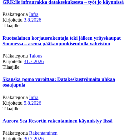
GRK:lle infraurakka datakeskuksesta – työt jo käynnissä
Pääkategoria
Infra
Kirjoitettu
3.8.2026
Tilaajille
Ruotsalainen korjausrakentaja teki jälleen yrityskaupat
Suomessa – asema pääkaupunkiseudulla vahvistuu
Pääkategoria
Talous
Kirjoitettu
31.7.2026
Tilaajille
Skanska-pomo varoittaa: Datakeskustyömaita uhkaa
osaajapula
Pääkategoria
Infra
Kirjoitettu
5.8.2026
Tilaajille
Aurora Sea Resortin rakentaminen käynnistyy Iissä
Pääkategoria
Rakentaminen
Kirjoitettu
30.7.2026