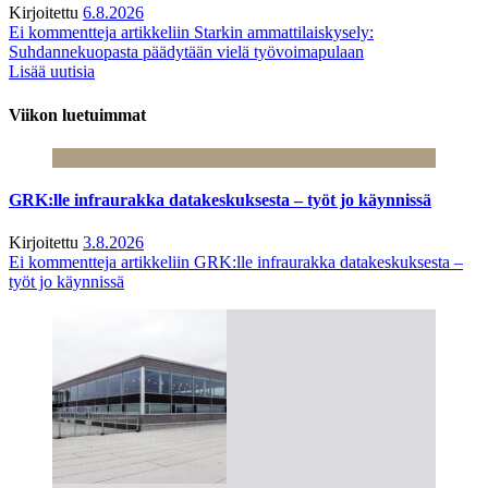
Kirjoitettu
6.8.2026
Ei kommentteja
artikkeliin Starkin ammattilaiskysely:
Suhdannekuopasta päädytään vielä työvoimapulaan
Lisää uutisia
Viikon luetuimmat
GRK:lle infraurakka datakeskuksesta – työt jo käynnissä
Kirjoitettu
3.8.2026
Ei kommentteja
artikkeliin GRK:lle infraurakka datakeskuksesta –
työt jo käynnissä