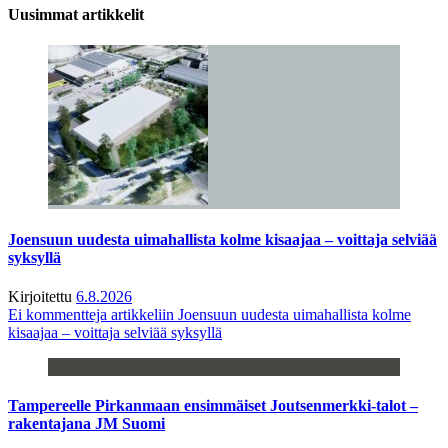
Uusimmat artikkelit
Joensuun uudesta uimahallista kolme kisaajaa – voittaja selviää
syksyllä
Kirjoitettu
6.8.2026
Ei kommentteja
artikkeliin Joensuun uudesta uimahallista kolme
kisaajaa – voittaja selviää syksyllä
Tampereelle Pirkanmaan ensimmäiset Joutsenmerkki-talot –
rakentajana JM Suomi