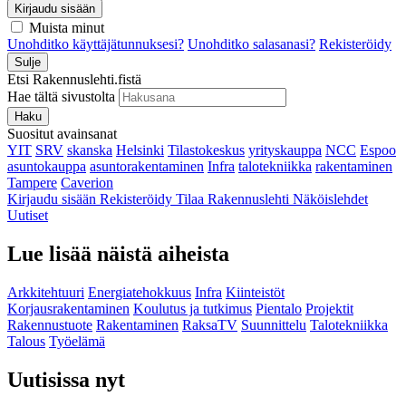
Kirjaudu sisään
Muista minut
Unohditko käyttäjätunnuksesi?
Unohditko salasanasi?
Rekisteröidy
Sulje
Etsi Rakennuslehti.fistä
Hae tältä sivustolta
Haku
Suositut avainsanat
YIT
SRV
skanska
Helsinki
Tilastokeskus
yrityskauppa
NCC
Espoo
asuntokauppa
asuntorakentaminen
Infra
talotekniikka
rakentaminen
Tampere
Caverion
Kirjaudu sisään
Rekisteröidy
Tilaa Rakennuslehti
Näköislehdet
Uutiset
Lue lisää näistä aiheista
Arkkitehtuuri
Energiatehokkuus
Infra
Kiinteistöt
Korjausrakentaminen
Koulutus ja tutkimus
Pientalo
Projektit
Rakennustuote
Rakentaminen
RaksaTV
Suunnittelu
Talotekniikka
Talous
Työelämä
Uutisissa nyt