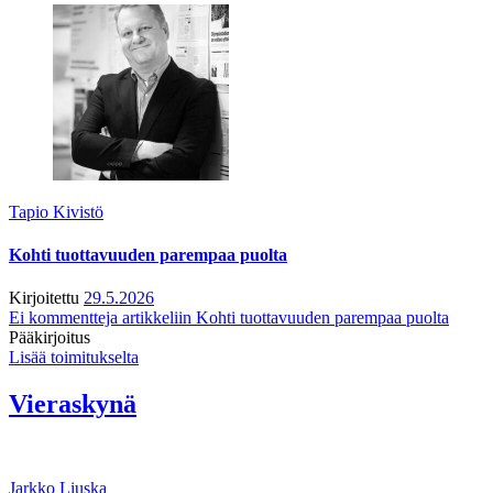
Tapio Kivistö
Kohti tuottavuuden parempaa puolta
Kirjoitettu
29.5.2026
Ei kommentteja
artikkeliin Kohti tuottavuuden parempaa puolta
Pääkirjoitus
Lisää toimitukselta
Vieraskynä
Jarkko Liuska