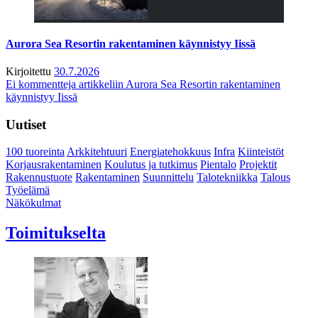
Aurora Sea Resortin rakentaminen käynnistyy Iissä
Kirjoitettu
30.7.2026
Ei kommentteja
artikkeliin Aurora Sea Resortin rakentaminen
käynnistyy Iissä
Uutiset
100 tuoreinta
Arkkitehtuuri
Energiatehokkuus
Infra
Kiinteistöt
Korjausrakentaminen
Koulutus ja tutkimus
Pientalo
Projektit
Rakennustuote
Rakentaminen
Suunnittelu
Talotekniikka
Talous
Työelämä
Näkökulmat
Toimitukselta