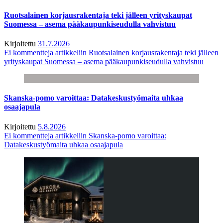
Ruotsalainen korjausrakentaja teki jälleen yrityskaupat
Suomessa – asema pääkaupunkiseudulla vahvistuu
Kirjoitettu
31.7.2026
Ei kommentteja
artikkeliin Ruotsalainen korjausrakentaja teki jälleen
yrityskaupat Suomessa – asema pääkaupunkiseudulla vahvistuu
Skanska-pomo varoittaa: Datakeskustyömaita uhkaa
osaajapula
Kirjoitettu
5.8.2026
Ei kommentteja
artikkeliin Skanska-pomo varoittaa:
Datakeskustyömaita uhkaa osaajapula