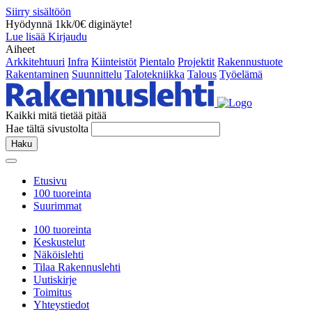
Siirry sisältöön
Hyödynnä 1kk/0€ diginäyte!
Lue lisää
Kirjaudu
Aiheet
Arkkitehtuuri
Infra
Kiinteistöt
Pientalo
Projektit
Rakennustuote
Rakentaminen
Suunnittelu
Talotekniikka
Talous
Työelämä
Kaikki mitä tietää pitää
Hae tältä sivustolta
Haku
Etusivu
100 tuoreinta
Suurimmat
100 tuoreinta
Keskustelut
Näköislehti
Tilaa Rakennuslehti
Uutiskirje
Toimitus
Yhteystiedot