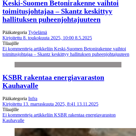
Keski-Suomen Betonirakenne vaihtoi
toimitusjohtajaa – Skantz keskittyy
hallituksen puheenjohtajuuteen
Pääkategoria
Työelämä
Kirjoitettu 8. toukokuuta 2025, 10:00
8.5.2025
Tilaajille
Ei kommentteja
artikkeliin Keski-Suomen Betonirakenne vaihtoi
toimitusjohtajaa – Skantz keskittyy hallituksen puheenjohtajuuteen
KSBR rakentaa energiavaraston
Kauhavalle
Pääkategoria
Infra
Kirjoitettu 13. marraskuuta 2025, 8:41
13.11.2025
Tilaajille
Ei kommentteja
artikkeliin KSBR rakentaa energiavaraston
Kauhavalle