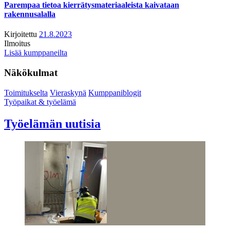
Parempaa tietoa kierrätysmateriaaleista kaivataan
rakennusalalla
Kirjoitettu
21.8.2023
Ilmoitus
Lisää kumppaneilta
Näkökulmat
Toimitukselta
Vieraskynä
Kumppaniblogit
Työpaikat & työelämä
Työelämän uutisia