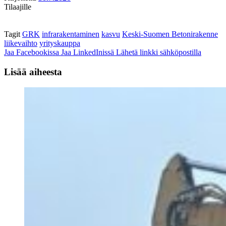
Tilaajille
Tagit
GRK
infrarakentaminen
kasvu
Keski-Suomen Betonirakenne
liikevaihto
yrityskauppa
Jaa Facebookissa
Jaa LinkedInissä
Lähetä linkki sähköpostilla
Lisää aiheesta