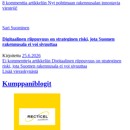
8 kommenttia
artikkeliin Nyt pohtimaan rakennusalan innostavia
viestejä!
Sari Suominen
Digitaalinen riippuvuus on strateginen riski, jota Suomen
rakennusala ei voi sivuuttaa
Kirjoitettu
25.6.2026
Ei kommentteja
artikkeliin Digitaalinen riippuvuus on strateginen
riski, jota Suomen rakennusala ei voi sivuuttaa
Lisää vieraskynästä
Kumppaniblogit