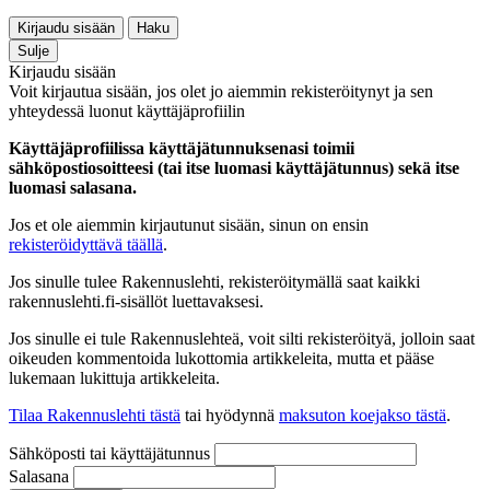
Kirjaudu sisään
Haku
Sulje
Kirjaudu sisään
Voit kirjautua sisään, jos olet jo aiemmin rekisteröitynyt ja sen
yhteydessä luonut käyttäjäprofiilin
Käyttäjäprofiilissa käyttäjätunnuksenasi toimii
sähköpostiosoitteesi (tai itse luomasi käyttäjätunnus) sekä itse
luomasi salasana.
Jos et ole aiemmin kirjautunut sisään, sinun on ensin
rekisteröidyttävä täällä
.
Jos sinulle tulee Rakennuslehti, rekisteröitymällä saat kaikki
rakennuslehti.fi-sisällöt luettavaksesi.
Jos sinulle ei tule Rakennuslehteä, voit silti rekisteröityä, jolloin saat
oikeuden kommentoida lukottomia artikkeleita, mutta et pääse
lukemaan lukittuja artikkeleita.
Tilaa Rakennuslehti tästä
tai hyödynnä
maksuton koejakso tästä
.
Sähköposti tai käyttäjätunnus
Salasana