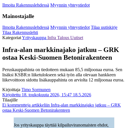
Ilmoita Rakennuslehdessä
Myynnin yhteystiedot
Mainostajalle
Ilmoita Rakennuslehdessä
Myynnin yhteystiedot
Tilaa uutiskirje
Tilaa Rakennuslehti
Kategoriat
Yrityskauppa
Infra
Talous
Uutiset
Infra-alan markkinajako jatkuu – GRK
ostaa Keski-Suomen Betonirakenteen
Peruskauppahinta on tiedotteen mukaan 85,5 miljoonaa euroa. Sen
lisäksi KSBR:n liiketulokseen sekä työn alla olevaan hankkeen
liikevoittoon sidottu lisäkauppahinta on arviolta 12 miljoonaa euroa.
Kirjoittaja
Timo Sormunen
Kirjoitettu 18. toukokuuta 2026, 15:47
18.5.2026
Tilaajille
Ei kommentteja
artikkeliin Infra-alan markkinajako jatkuu – GRK
ostaa Keski-Suomen Betonirakenteen
Jos yrityskauppa täyttää kilpailuviranomaisten ehdot,