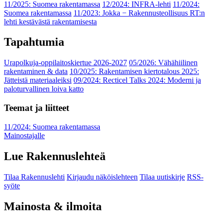
11/2025: Suomea rakentamassa
12/2024: INFRA-lehti
11/2024:
Suomea rakentamassa
11/2023: Jokka − Rakennusteollisuus RT:n
lehti kestävästä rakentamisesta
Tapahtumia
Urapolkuja-oppilaitoskiertue 2026-2027
05/2026: Vähähiilinen
rakentaminen & data
10/2025: Rakentamisen kiertotalous 2025:
Jätteistä materiaaleiksi
09/2024: Recticel Talks 2024: Moderni ja
paloturvallinen loiva katto
Teemat ja liitteet
11/2024: Suomea rakentamassa
Mainostajalle
Lue Rakennuslehteä
Tilaa Rakennuslehti
Kirjaudu näköislehteen
Tilaa uutiskirje
RSS-
syöte
Mainosta & ilmoita