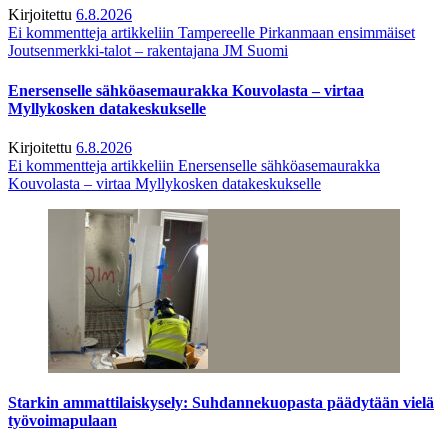
Kirjoitettu
6.8.2026
Ei kommentteja
artikkeliin Tampereelle Pirkanmaan ensimmäiset
Joutsenmerkki-talot – rakentajana JM Suomi
Enersenselle sähköasemaurakka Kouvolasta – virtaa
Myllykosken datakeskukselle
Kirjoitettu
6.8.2026
Ei kommentteja
artikkeliin Enersenselle sähköasemaurakka
Kouvolasta – virtaa Myllykosken datakeskukselle
Starkin ammattilaiskysely: Suhdannekuopasta päädytään vielä
työvoimapulaan