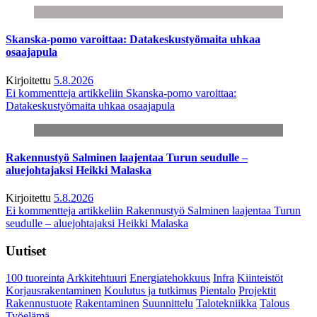
Skanska-pomo varoittaa: Datakeskustyömaita uhkaa
osaajapula
Kirjoitettu
5.8.2026
Ei kommentteja
artikkeliin Skanska-pomo varoittaa:
Datakeskustyömaita uhkaa osaajapula
Rakennustyö Salminen laajentaa Turun seudulle –
aluejohtajaksi Heikki Malaska
Kirjoitettu
5.8.2026
Ei kommentteja
artikkeliin Rakennustyö Salminen laajentaa Turun
seudulle – aluejohtajaksi Heikki Malaska
Uutiset
100 tuoreinta
Arkkitehtuuri
Energiatehokkuus
Infra
Kiinteistöt
Korjausrakentaminen
Koulutus ja tutkimus
Pientalo
Projektit
Rakennustuote
Rakentaminen
Suunnittelu
Talotekniikka
Talous
Työelämä