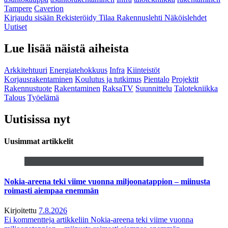
Tampere
Caverion
Kirjaudu sisään
Rekisteröidy
Tilaa Rakennuslehti
Näköislehdet
Uutiset
Lue lisää näistä aiheista
Arkkitehtuuri
Energiatehokkuus
Infra
Kiinteistöt
Korjausrakentaminen
Koulutus ja tutkimus
Pientalo
Projektit
Rakennustuote
Rakentaminen
RaksaTV
Suunnittelu
Talotekniikka
Talous
Työelämä
Uutisissa nyt
Uusimmat artikkelit
Nokia-areena teki viime vuonna miljoonatappion – miinusta
roimasti aiempaa enemmän
Kirjoitettu
7.8.2026
Ei kommentteja
artikkeliin Nokia-areena teki viime vuonna