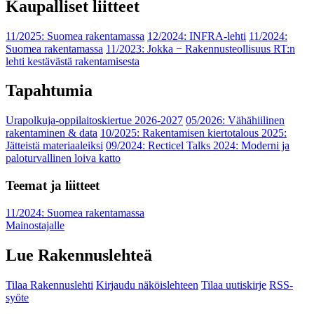
Kaupalliset liitteet
11/2025: Suomea rakentamassa
12/2024: INFRA-lehti
11/2024:
Suomea rakentamassa
11/2023: Jokka − Rakennusteollisuus RT:n
lehti kestävästä rakentamisesta
Tapahtumia
Urapolkuja-oppilaitoskiertue 2026-2027
05/2026: Vähähiilinen
rakentaminen & data
10/2025: Rakentamisen kiertotalous 2025:
Jätteistä materiaaleiksi
09/2024: Recticel Talks 2024: Moderni ja
paloturvallinen loiva katto
Teemat ja liitteet
11/2024: Suomea rakentamassa
Mainostajalle
Lue Rakennuslehteä
Tilaa Rakennuslehti
Kirjaudu näköislehteen
Tilaa uutiskirje
RSS-
syöte