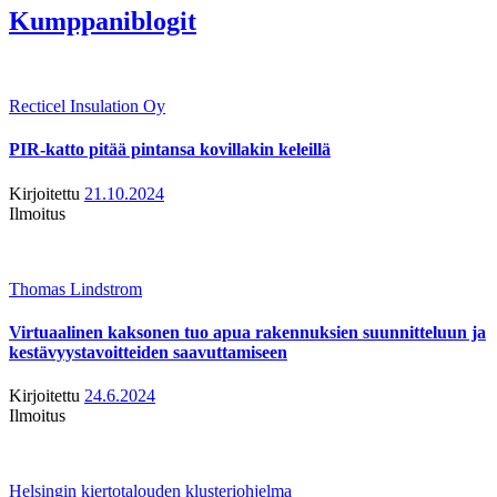
Kumppaniblogit
Recticel Insulation Oy
PIR-katto pitää pintansa kovillakin keleillä
Kirjoitettu
21.10.2024
Ilmoitus
Thomas Lindstrom
Virtuaalinen kaksonen tuo apua rakennuksien suunnitteluun ja
kestävyystavoitteiden saavuttamiseen
Kirjoitettu
24.6.2024
Ilmoitus
Helsingin kiertotalouden klusteriohjelma