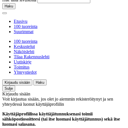
Haku
Etusivu
100 tuoreinta
Suurimmat
100 tuoreinta
Keskustelut
Näköislehti
Tilaa Rakennuslehti
Uutiskirje
Toimitus
Yhteystiedot
Kirjaudu sisään
Haku
Sulje
Kirjaudu sisään
Voit kirjautua sisään, jos olet jo aiemmin rekisteröitynyt ja sen
yhteydessä luonut käyttäjäprofiilin
Käyttäjäprofiilissa käyttäjätunnuksenasi toimii
sähköpostiosoitteesi (tai itse luomasi käyttäjätunnus) sekä itse
luomasi salasana.