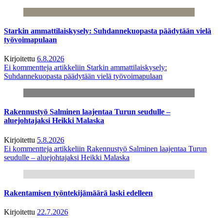
Starkin ammattilaiskysely: Suhdannekuopasta päädytään vielä
työvoimapulaan
Kirjoitettu
6.8.2026
Ei kommentteja
artikkeliin Starkin ammattilaiskysely:
Suhdannekuopasta päädytään vielä työvoimapulaan
Rakennustyö Salminen laajentaa Turun seudulle –
aluejohtajaksi Heikki Malaska
Kirjoitettu
5.8.2026
Ei kommentteja
artikkeliin Rakennustyö Salminen laajentaa Turun
seudulle – aluejohtajaksi Heikki Malaska
Rakentamisen työntekijämäärä laski edelleen
Kirjoitettu
22.7.2026