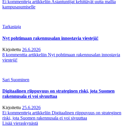
Ei kommentteja
artikkeliin Asiantuntijat kehittävät uutta mallia
kampusasumiselle
Tarkastaja
Nyt pohtimaan rakennusalan innostavia viestejä!
Kirjoitettu
26.6.2026
8 kommenttia
artikkeliin Nyt pohtimaan rakennusalan innostavia
viestejä!
Sari Suominen
Digitaalinen riippuvuus on strateginen riski, jota Suomen
rakennusala ei voi sivuuttaa
Kirjoitettu
25.6.2026
Ei kommentteja
artikkeliin Digitaalinen riippuvuus on strateginen
riski, jota Suomen rakennusala ei voi sivuuttaa
Lisää vieraskynästä