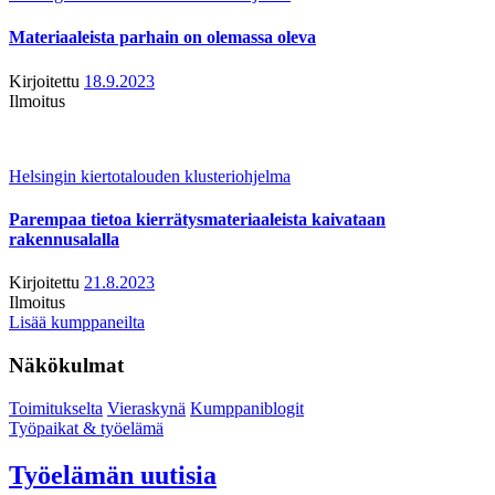
Materiaaleista parhain on olemassa oleva
Kirjoitettu
18.9.2023
Ilmoitus
Helsingin kiertotalouden klusteriohjelma
Parempaa tietoa kierrätysmateriaaleista kaivataan
rakennusalalla
Kirjoitettu
21.8.2023
Ilmoitus
Lisää kumppaneilta
Näkökulmat
Toimitukselta
Vieraskynä
Kumppaniblogit
Työpaikat & työelämä
Työelämän uutisia