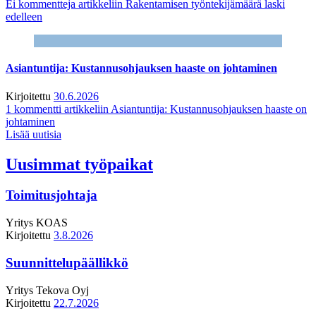
Ei kommentteja
artikkeliin Rakentamisen työntekijämäärä laski
edelleen
Asiantuntija: Kustannusohjauksen haaste on johtaminen
Kirjoitettu
30.6.2026
1 kommentti
artikkeliin Asiantuntija: Kustannusohjauksen haaste on
johtaminen
Lisää uutisia
Uusimmat työpaikat
Toimitusjohtaja
Yritys
KOAS
Kirjoitettu
3.8.2026
Suunnittelupäällikkö
Yritys
Tekova Oyj
Kirjoitettu
22.7.2026