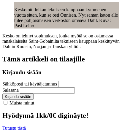
Kesko otti loikan tekniseen kauppaan kymmenen
vuotta sitten, kun se osti Onnisen. Nyt saman katon alle
tulee pohjoismaisen verkoston omaava Dahl. Kuva:
Pasi Leino
Kesko on tehnyt sopimuksen, jonka myötä se on ostamassa
ranskalaiselta Saint-Gobainilta tekniseen kauppaan keskittyvän
Dahlin Ruotsin, Norjan ja Tanskan yhtiöt.
Tämä artikkeli on tilaajille
Kirjaudu sisään
Sähköposti tai käyttäjätunnus
Salasana
Kirjaudu sisään
Muista minut
Hyödynnä 1kk/0€ diginäyte!
Tutustu tästä