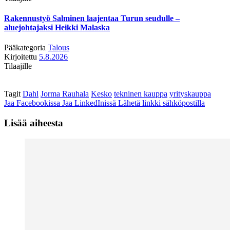
Rakennustyö Salminen laajentaa Turun seudulle –
aluejohtajaksi Heikki Malaska
Pääkategoria
Talous
Kirjoitettu
5.8.2026
Tilaajille
Tagit
Dahl
Jorma Rauhala
Kesko
tekninen kauppa
yrityskauppa
Jaa Facebookissa
Jaa LinkedInissä
Lähetä linkki sähköpostilla
Lisää aiheesta