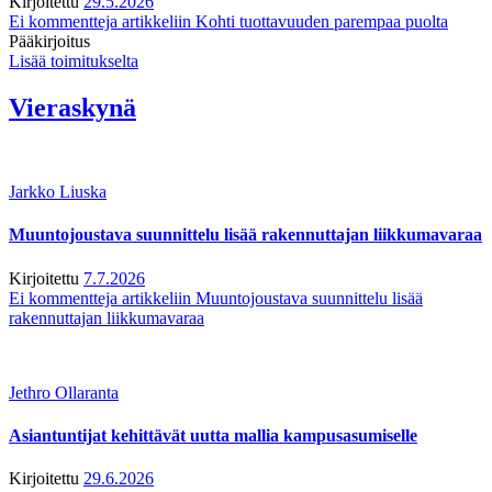
Kirjoitettu
29.5.2026
Ei kommentteja
artikkeliin Kohti tuottavuuden parempaa puolta
Pääkirjoitus
Lisää toimitukselta
Vieraskynä
Jarkko Liuska
Muuntojoustava suunnittelu lisää rakennuttajan liikkumavaraa
Kirjoitettu
7.7.2026
Ei kommentteja
artikkeliin Muuntojoustava suunnittelu lisää
rakennuttajan liikkumavaraa
Jethro Ollaranta
Asiantuntijat kehittävät uutta mallia kampusasumiselle
Kirjoitettu
29.6.2026