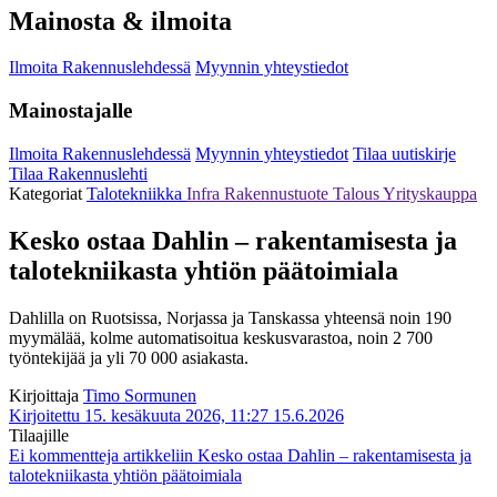
Mainosta & ilmoita
Ilmoita Rakennuslehdessä
Myynnin yhteystiedot
Mainostajalle
Ilmoita Rakennuslehdessä
Myynnin yhteystiedot
Tilaa uutiskirje
Tilaa Rakennuslehti
Kategoriat
Talotekniikka
Infra
Rakennustuote
Talous
Yrityskauppa
Kesko ostaa Dahlin – rakentamisesta ja
talotekniikasta yhtiön päätoimiala
Dahlilla on Ruotsissa, Norjassa ja Tanskassa yhteensä noin 190
myymälää, kolme automatisoitua keskusvarastoa, noin 2 700
työntekijää ja yli 70 000 asiakasta.
Kirjoittaja
Timo Sormunen
Kirjoitettu 15. kesäkuuta 2026, 11:27
15.6.2026
Tilaajille
Ei kommentteja
artikkeliin Kesko ostaa Dahlin – rakentamisesta ja
talotekniikasta yhtiön päätoimiala