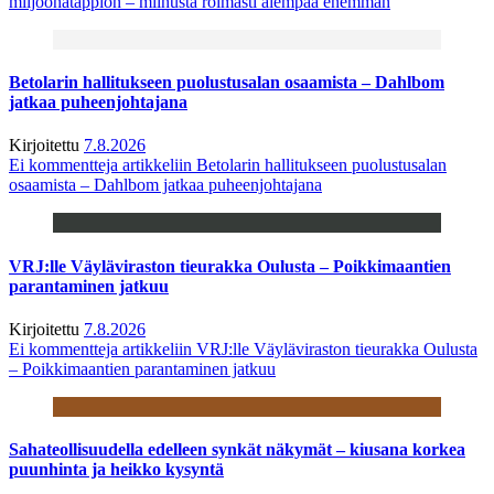
miljoonatappion – miinusta roimasti aiempaa enemmän
Betolarin hallitukseen puolustusalan osaamista – Dahlbom
jatkaa puheenjohtajana
Kirjoitettu
7.8.2026
Ei kommentteja
artikkeliin Betolarin hallitukseen puolustusalan
osaamista – Dahlbom jatkaa puheenjohtajana
VRJ:lle Väyläviraston tieurakka Oulusta – Poikkimaantien
parantaminen jatkuu
Kirjoitettu
7.8.2026
Ei kommentteja
artikkeliin VRJ:lle Väyläviraston tieurakka Oulusta
– Poikkimaantien parantaminen jatkuu
Sahateollisuudella edelleen synkät näkymät – kiusana korkea
puunhinta ja heikko kysyntä