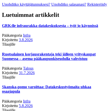
Unohditko käyttäjätunnuksesi?
Unohditko salasanasi?
Rekisteröidy
Luetuimmat artikkelit
GRK:lle infraurakka datakeskuksesta – työt jo käynnissä
Pääkategoria
Infra
Kirjoitettu
3.8.2026
Tilaajille
Ruotsalainen korjausrakentaja teki jälleen yrityskaupat
Suomessa – asema pääkaupunkiseudulla vahvistuu
Pääkategoria
Talous
Kirjoitettu
31.7.2026
Tilaajille
Skanska-pomo varoittaa: Datakeskustyömaita uhkaa
osaajapula
Pääkategoria
Infra
Kirjoitettu
5.8.2026
Tilaajille