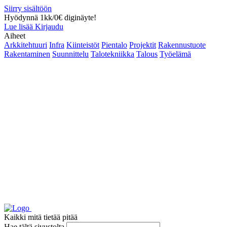
Siirry sisältöön
Hyödynnä 1kk/0€ diginäyte!
Lue lisää
Kirjaudu
Aiheet
Arkkitehtuuri
Infra
Kiinteistöt
Pientalo
Projektit
Rakennustuote
Rakentaminen
Suunnittelu
Talotekniikka
Talous
Työelämä
Kaikki mitä tietää pitää
Hae tältä sivustolta