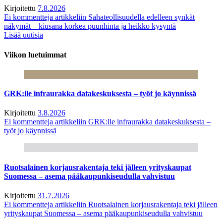
Kirjoitettu
7.8.2026
Ei kommentteja
artikkeliin Sahateollisuudella edelleen synkät
näkymät – kiusana korkea puunhinta ja heikko kysyntä
Lisää uutisia
Viikon luetuimmat
GRK:lle infraurakka datakeskuksesta – työt jo käynnissä
Kirjoitettu
3.8.2026
Ei kommentteja
artikkeliin GRK:lle infraurakka datakeskuksesta –
työt jo käynnissä
Ruotsalainen korjausrakentaja teki jälleen yrityskaupat
Suomessa – asema pääkaupunkiseudulla vahvistuu
Kirjoitettu
31.7.2026
Ei kommentteja
artikkeliin Ruotsalainen korjausrakentaja teki jälleen
yrityskaupat Suomessa – asema pääkaupunkiseudulla vahvistuu