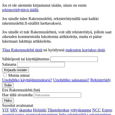
Jos et ole aiemmin kirjautunut sisään, sinun on ensin
rekisteröidyttävä täällä
.
Jos sinulle tulee Rakennuslehti, rekisteröitymällä saat kaikki
rakennuslehti.fi-sisällöt luettavaksesi.
Jos sinulle ei tule Rakennuslehteä, voit silti rekisteröityä, jolloin saat
oikeuden kommentoida lukottomia artikkeleita, mutta et pääse
lukemaan lukittuja artikkeleita.
Tilaa Rakennuslehti tästä
tai hyödynnä
maksuton koejakso tästä
.
Sähköposti tai käyttäjätunnus
Salasana
Kirjaudu sisään
Muista minut
Unohditko käyttäjätunnuksesi?
Unohditko salasanasi?
Rekisteröidy
Sulje
Etsi Rakennuslehti.fistä
Hae tältä sivustolta
Haku
Suositut avainsanat
YIT
SRV
skanska
Helsinki
Tilastokeskus
yrityskauppa
NCC
Espoo
asuntokauppa
asuntorakentaminen
Infra
talotekniikka
rakentaminen