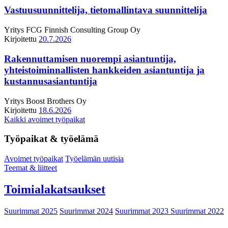
Vastuusuunnittelija, tietomallintava suunnittelija
Yritys
FCG Finnish Consulting Group Oy
Kirjoitettu
20.7.2026
Rakennuttamisen nuorempi asiantuntija,
yhteistoiminnallisten hankkeiden asiantuntija ja
kustannusasiantuntija
Yritys
Boost Brothers Oy
Kirjoitettu
18.6.2026
Kaikki avoimet työpaikat
Työpaikat & työelämä
Avoimet työpaikat
Työelämän uutisia
Teemat & liitteet
Toimialakatsaukset
Suurimmat 2025
Suurimmat 2024
Suurimmat 2023
Suurimmat 2022