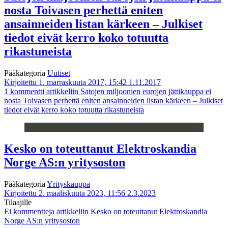
nosta Toivasen perhettä eniten
ansainneiden listan kärkeen – Julkiset
tiedot eivät kerro koko totuutta
rikastuneista
Pääkategoria
Uutiset
Kirjoitettu 1. marraskuuta 2017, 15:42
1.11.2017
1 kommentti
artikkeliin Satojen miljoonien eurojen jättikauppa ei
nosta Toivasen perhettä eniten ansainneiden listan kärkeen – Julkiset
tiedot eivät kerro koko totuutta rikastuneista
Kesko on toteuttanut Elektroskandia
Norge AS:n yritysoston
Pääkategoria
Yrityskauppa
Kirjoitettu 2. maaliskuuta 2023, 11:56
2.3.2023
Tilaajille
Ei kommentteja
artikkeliin Kesko on toteuttanut Elektroskandia
Norge AS:n yritysoston