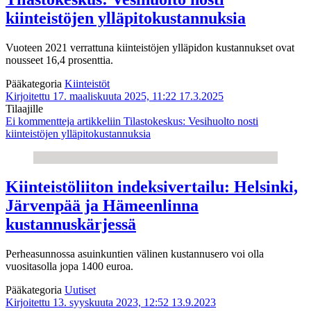
kiinteistöjen ylläpitokustannuksia
Vuoteen 2021 verrattuna kiinteistöjen ylläpidon kustannukset ovat
nousseet 16,4 prosenttia.
Pääkategoria
Kiinteistöt
Kirjoitettu 17. maaliskuuta 2025, 11:22
17.3.2025
Tilaajille
Ei kommentteja
artikkeliin Tilastokeskus: Vesihuolto nosti
kiinteistöjen ylläpitokustannuksia
Kiinteistöliiton indeksivertailu: Helsinki,
Järvenpää ja Hämeenlinna
kustannuskärjessä
Perheasunnossa asuinkuntien välinen kustannusero voi olla
vuositasolla jopa 1400 euroa.
Pääkategoria
Uutiset
Kirjoitettu 13. syyskuuta 2023, 12:52
13.9.2023