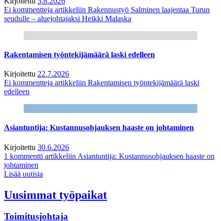
Kirjoitettu
5.8.2026
Ei kommentteja
artikkeliin Rakennustyö Salminen laajentaa Turun
seudulle – aluejohtajaksi Heikki Malaska
Rakentamisen työntekijämäärä laski edelleen
Kirjoitettu
22.7.2026
Ei kommentteja
artikkeliin Rakentamisen työntekijämäärä laski
edelleen
Asiantuntija: Kustannusohjauksen haaste on johtaminen
Kirjoitettu
30.6.2026
1 kommentti
artikkeliin Asiantuntija: Kustannusohjauksen haaste on
johtaminen
Lisää uutisia
Uusimmat työpaikat
Toimitusjohtaja