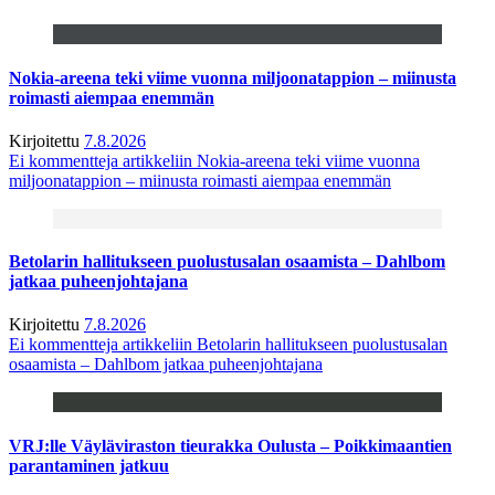
Nokia-areena teki viime vuonna miljoonatappion – miinusta
roimasti aiempaa enemmän
Kirjoitettu
7.8.2026
Ei kommentteja
artikkeliin Nokia-areena teki viime vuonna
miljoonatappion – miinusta roimasti aiempaa enemmän
Betolarin hallitukseen puolustusalan osaamista – Dahlbom
jatkaa puheenjohtajana
Kirjoitettu
7.8.2026
Ei kommentteja
artikkeliin Betolarin hallitukseen puolustusalan
osaamista – Dahlbom jatkaa puheenjohtajana
VRJ:lle Väyläviraston tieurakka Oulusta – Poikkimaantien
parantaminen jatkuu