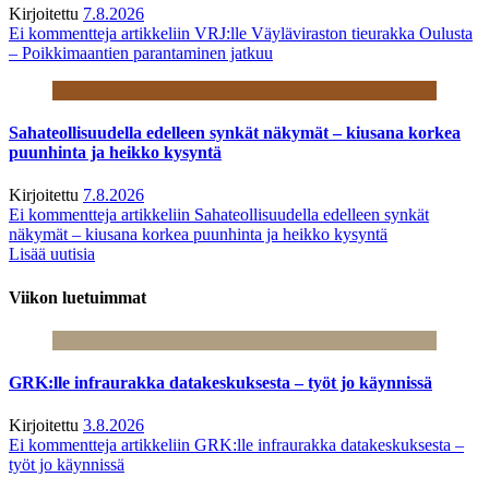
Kirjoitettu
7.8.2026
Ei kommentteja
artikkeliin VRJ:lle Väyläviraston tieurakka Oulusta
– Poikkimaantien parantaminen jatkuu
Sahateollisuudella edelleen synkät näkymät – kiusana korkea
puunhinta ja heikko kysyntä
Kirjoitettu
7.8.2026
Ei kommentteja
artikkeliin Sahateollisuudella edelleen synkät
näkymät – kiusana korkea puunhinta ja heikko kysyntä
Lisää uutisia
Viikon luetuimmat
GRK:lle infraurakka datakeskuksesta – työt jo käynnissä
Kirjoitettu
3.8.2026
Ei kommentteja
artikkeliin GRK:lle infraurakka datakeskuksesta –
työt jo käynnissä