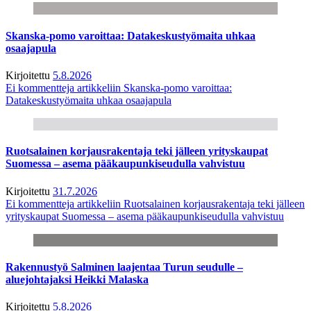
Skanska-pomo varoittaa: Datakeskustyömaita uhkaa
osaajapula
Kirjoitettu
5.8.2026
Ei kommentteja
artikkeliin Skanska-pomo varoittaa:
Datakeskustyömaita uhkaa osaajapula
Ruotsalainen korjausrakentaja teki jälleen yrityskaupat
Suomessa – asema pääkaupunkiseudulla vahvistuu
Kirjoitettu
31.7.2026
Ei kommentteja
artikkeliin Ruotsalainen korjausrakentaja teki jälleen
yrityskaupat Suomessa – asema pääkaupunkiseudulla vahvistuu
Rakennustyö Salminen laajentaa Turun seudulle –
aluejohtajaksi Heikki Malaska
Kirjoitettu
5.8.2026