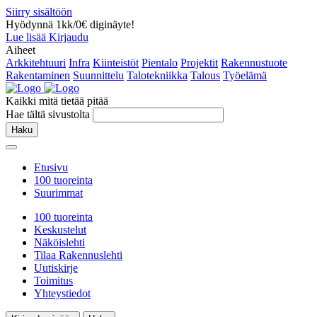
Siirry sisältöön
Hyödynnä 1kk/0€ diginäyte!
Lue lisää
Kirjaudu
Aiheet
Arkkitehtuuri
Infra
Kiinteistöt
Pientalo
Projektit
Rakennustuote
Rakentaminen
Suunnittelu
Talotekniikka
Talous
Työelämä
Kaikki mitä tietää pitää
Hae tältä sivustolta
Haku
Etusivu
100 tuoreinta
Suurimmat
100 tuoreinta
Keskustelut
Näköislehti
Tilaa Rakennuslehti
Uutiskirje
Toimitus
Yhteystiedot