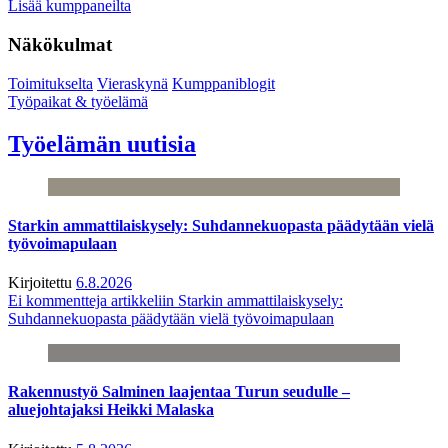
Lisää kumppaneilta
Näkökulmat
Toimitukselta
Vieraskynä
Kumppaniblogit
Työpaikat & työelämä
Työelämän uutisia
Starkin ammattilaiskysely: Suhdannekuopasta päädytään vielä
työvoimapulaan
Kirjoitettu
6.8.2026
Ei kommentteja
artikkeliin Starkin ammattilaiskysely:
Suhdannekuopasta päädytään vielä työvoimapulaan
Rakennustyö Salminen laajentaa Turun seudulle –
aluejohtajaksi Heikki Malaska