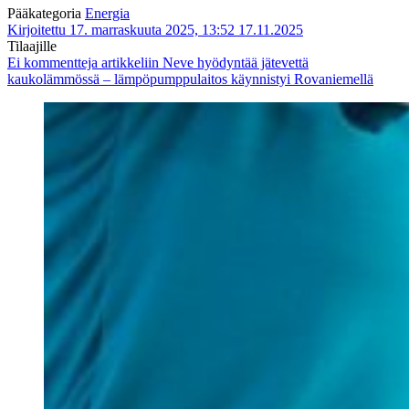
Pääkategoria
Energia
Kirjoitettu 17. marraskuuta 2025, 13:52
17.11.2025
Tilaajille
Ei kommentteja
artikkeliin Neve hyödyntää jätevettä
kaukolämmössä – lämpöpumppulaitos käynnistyi Rovaniemellä