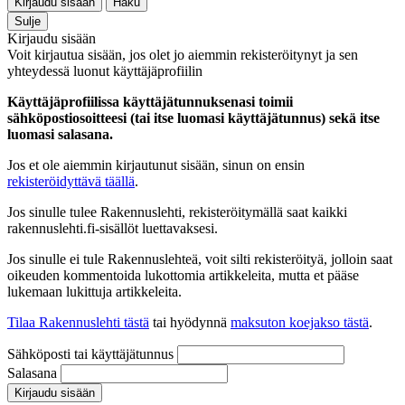
Kirjaudu sisään
Haku
Sulje
Kirjaudu sisään
Voit kirjautua sisään, jos olet jo aiemmin rekisteröitynyt ja sen
yhteydessä luonut käyttäjäprofiilin
Käyttäjäprofiilissa käyttäjätunnuksenasi toimii
sähköpostiosoitteesi (tai itse luomasi käyttäjätunnus) sekä itse
luomasi salasana.
Jos et ole aiemmin kirjautunut sisään, sinun on ensin
rekisteröidyttävä täällä
.
Jos sinulle tulee Rakennuslehti, rekisteröitymällä saat kaikki
rakennuslehti.fi-sisällöt luettavaksesi.
Jos sinulle ei tule Rakennuslehteä, voit silti rekisteröityä, jolloin saat
oikeuden kommentoida lukottomia artikkeleita, mutta et pääse
lukemaan lukittuja artikkeleita.
Tilaa Rakennuslehti tästä
tai hyödynnä
maksuton koejakso tästä
.
Sähköposti tai käyttäjätunnus
Salasana
Kirjaudu sisään