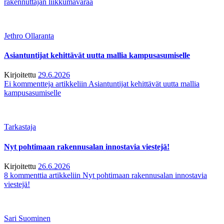
rakennuttajan liikkumavaraa
Jethro Ollaranta
Asiantuntijat kehittävät uutta mallia kampusasumiselle
Kirjoitettu
29.6.2026
Ei kommentteja
artikkeliin Asiantuntijat kehittävät uutta mallia
kampusasumiselle
Tarkastaja
Nyt pohtimaan rakennusalan innostavia viestejä!
Kirjoitettu
26.6.2026
8 kommenttia
artikkeliin Nyt pohtimaan rakennusalan innostavia
viestejä!
Sari Suominen