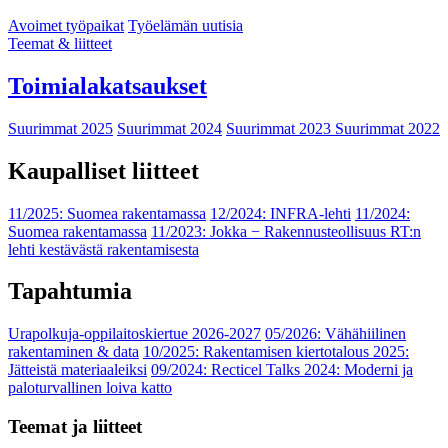
Avoimet työpaikat
Työelämän uutisia
Teemat & liitteet
Toimialakatsaukset
Suurimmat 2025
Suurimmat 2024
Suurimmat 2023
Suurimmat 2022
Kaupalliset liitteet
11/2025: Suomea rakentamassa
12/2024: INFRA-lehti
11/2024:
Suomea rakentamassa
11/2023: Jokka − Rakennusteollisuus RT:n
lehti kestävästä rakentamisesta
Tapahtumia
Urapolkuja-oppilaitoskiertue 2026-2027
05/2026: Vähähiilinen
rakentaminen & data
10/2025: Rakentamisen kiertotalous 2025:
Jätteistä materiaaleiksi
09/2024: Recticel Talks 2024: Moderni ja
paloturvallinen loiva katto
Teemat ja liitteet