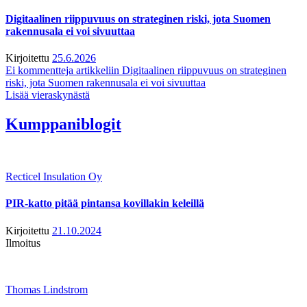
Digitaalinen riippuvuus on strateginen riski, jota Suomen
rakennusala ei voi sivuuttaa
Kirjoitettu
25.6.2026
Ei kommentteja
artikkeliin Digitaalinen riippuvuus on strateginen
riski, jota Suomen rakennusala ei voi sivuuttaa
Lisää vieraskynästä
Kumppaniblogit
Recticel Insulation Oy
PIR-katto pitää pintansa kovillakin keleillä
Kirjoitettu
21.10.2024
Ilmoitus
Thomas Lindstrom