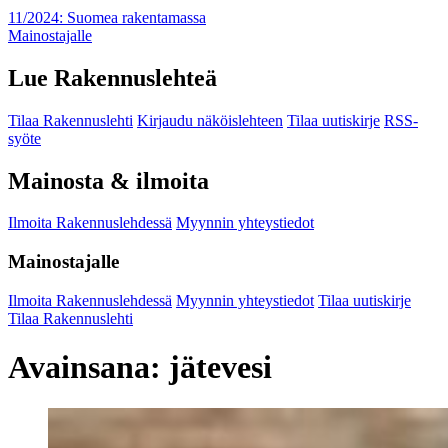
11/2024: Suomea rakentamassa
Mainostajalle
Lue Rakennuslehteä
Tilaa Rakennuslehti
Kirjaudu näköislehteen
Tilaa uutiskirje
RSS-
syöte
Mainosta & ilmoita
Ilmoita Rakennuslehdessä
Myynnin yhteystiedot
Mainostajalle
Ilmoita Rakennuslehdessä
Myynnin yhteystiedot
Tilaa uutiskirje
Tilaa Rakennuslehti
Avainsana:
jätevesi