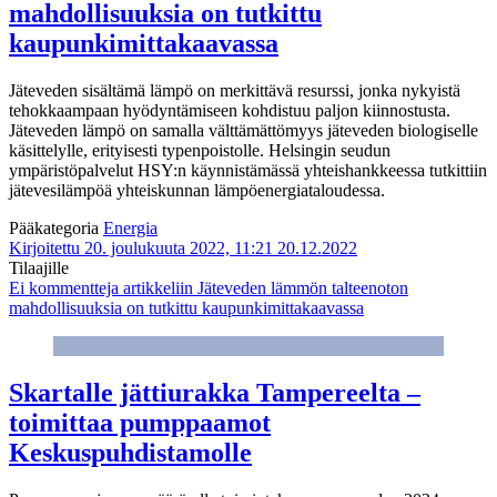
mahdollisuuksia on tutkittu
kaupunkimittakaavassa
Jäteveden sisältämä lämpö on merkittävä resurssi, jonka nykyistä
tehokkaampaan hyödyntämiseen kohdistuu paljon kiinnostusta.
Jäteveden lämpö on samalla välttämättömyys jäteveden biologiselle
käsittelylle, erityisesti typenpoistolle. Helsingin seudun
ympäristöpalvelut HSY:n käynnistämässä yhteishankkeessa tutkittiin
jätevesilämpöä yhteiskunnan lämpöenergiataloudessa.
Pääkategoria
Energia
Kirjoitettu 20. joulukuuta 2022, 11:21
20.12.2022
Tilaajille
Ei kommentteja
artikkeliin Jäteveden lämmön talteenoton
mahdollisuuksia on tutkittu kaupunkimittakaavassa
Skartalle jättiurakka Tampereelta –
toimittaa pumppaamot
Keskuspuhdistamolle