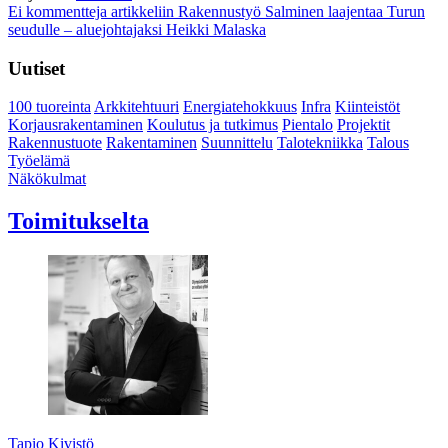
Ei kommentteja
artikkeliin Rakennustyö Salminen laajentaa Turun
seudulle – aluejohtajaksi Heikki Malaska
Uutiset
100 tuoreinta
Arkkitehtuuri
Energiatehokkuus
Infra
Kiinteistöt
Korjausrakentaminen
Koulutus ja tutkimus
Pientalo
Projektit
Rakennustuote
Rakentaminen
Suunnittelu
Talotekniikka
Talous
Työelämä
Näkökulmat
Toimitukselta
Tapio Kivistö