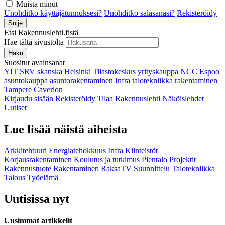
Muista minut
Unohditko käyttäjätunnuksesi?
Unohditko salasanasi?
Rekisteröidy
Sulje
Etsi Rakennuslehti.fistä
Hae tältä sivustolta
Haku
Suositut avainsanat
YIT
SRV
skanska
Helsinki
Tilastokeskus
yrityskauppa
NCC
Espoo
asuntokauppa
asuntorakentaminen
Infra
talotekniikka
rakentaminen
Tampere
Caverion
Kirjaudu sisään
Rekisteröidy
Tilaa Rakennuslehti
Näköislehdet
Uutiset
Lue lisää näistä aiheista
Arkkitehtuuri
Energiatehokkuus
Infra
Kiinteistöt
Korjausrakentaminen
Koulutus ja tutkimus
Pientalo
Projektit
Rakennustuote
Rakentaminen
RaksaTV
Suunnittelu
Talotekniikka
Talous
Työelämä
Uutisissa nyt
Uusimmat artikkelit