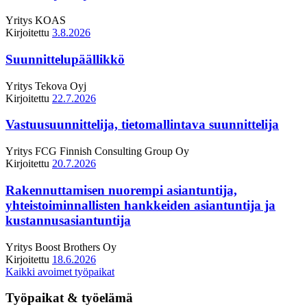
Yritys
KOAS
Kirjoitettu
3.8.2026
Suunnittelupäällikkö
Yritys
Tekova Oyj
Kirjoitettu
22.7.2026
Vastuusuunnittelija, tietomallintava suunnittelija
Yritys
FCG Finnish Consulting Group Oy
Kirjoitettu
20.7.2026
Rakennuttamisen nuorempi asiantuntija,
yhteistoiminnallisten hankkeiden asiantuntija ja
kustannusasiantuntija
Yritys
Boost Brothers Oy
Kirjoitettu
18.6.2026
Kaikki avoimet työpaikat
Työpaikat & työelämä