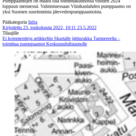
Pumppaamojen on määrä olla toimintakunnossa vuoden 2024
loppuun mennessä. Valmistuessaan Viinikanlahden pumppaamo on
yksi Suomen suurimmista jätevedenpumppaamoista.
Pääkategoria
Infra
Kirjoitettu 23. toukokuuta 2022, 10:11
23.5.2022
Tilaajille
Ei kommentteja
artikkeliin Skartalle jättiurakka Tampereelta –
toimittaa pumppaamot Keskuspuhdistamolle