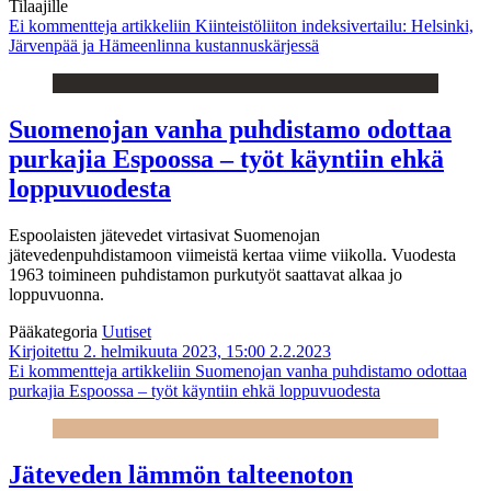
Tilaajille
Ei kommentteja
artikkeliin Kiinteistöliiton indeksivertailu: Helsinki,
Järvenpää ja Hämeenlinna kustannuskärjessä
Suomenojan vanha puhdistamo odottaa
purkajia Espoossa – työt käyntiin ehkä
loppuvuodesta
Espoolaisten jätevedet virtasivat Suomenojan
jätevedenpuhdistamoon viimeistä kertaa viime viikolla. Vuodesta
1963 toimineen puhdistamon purkutyöt saattavat alkaa jo
loppuvuonna.
Pääkategoria
Uutiset
Kirjoitettu 2. helmikuuta 2023, 15:00
2.2.2023
Ei kommentteja
artikkeliin Suomenojan vanha puhdistamo odottaa
purkajia Espoossa – työt käyntiin ehkä loppuvuodesta
Jäteveden lämmön talteenoton