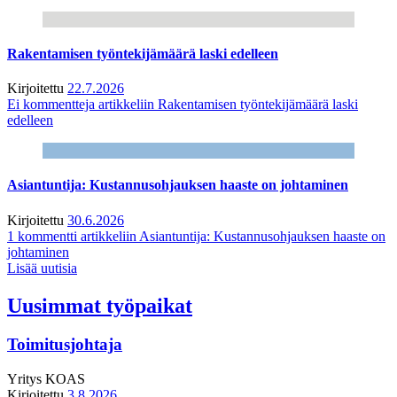
Rakentamisen työntekijämäärä laski edelleen
Kirjoitettu
22.7.2026
Ei kommentteja
artikkeliin Rakentamisen työntekijämäärä laski
edelleen
Asiantuntija: Kustannusohjauksen haaste on johtaminen
Kirjoitettu
30.6.2026
1 kommentti
artikkeliin Asiantuntija: Kustannusohjauksen haaste on
johtaminen
Lisää uutisia
Uusimmat työpaikat
Toimitusjohtaja
Yritys
KOAS
Kirjoitettu
3.8.2026