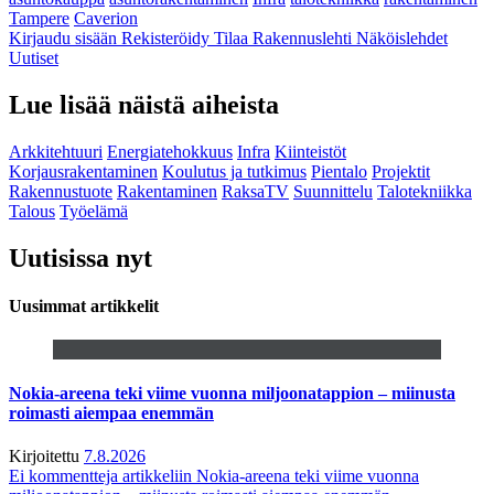
Tampere
Caverion
Kirjaudu sisään
Rekisteröidy
Tilaa Rakennuslehti
Näköislehdet
Uutiset
Lue lisää näistä aiheista
Arkkitehtuuri
Energiatehokkuus
Infra
Kiinteistöt
Korjausrakentaminen
Koulutus ja tutkimus
Pientalo
Projektit
Rakennustuote
Rakentaminen
RaksaTV
Suunnittelu
Talotekniikka
Talous
Työelämä
Uutisissa nyt
Uusimmat artikkelit
Nokia-areena teki viime vuonna miljoonatappion – miinusta
roimasti aiempaa enemmän
Kirjoitettu
7.8.2026
Ei kommentteja
artikkeliin Nokia-areena teki viime vuonna