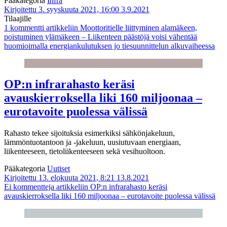
Pääkategoria
Infra
Kirjoitettu 3. syyskuuta 2021, 16:00
3.9.2021
Tilaajille
1 kommentti
artikkeliin Moottoritielle liittyminen alamäkeen,
poistuminen ylämäkeen – Liikenteen päästöjä voisi vähentää
huomioimalla energiankulutuksen jo tiesuunnittelun alkuvaiheessa
OP:n infrarahasto keräsi
avauskierroksella liki 160 miljoonaa –
eurotavoite puolessa välissä
Rahasto tekee sijoituksia esimerkiksi sähkönjakeluun,
lämmöntuotantoon ja -jakeluun, uusiutuvaan energiaan,
liikenteeseen, tietoliikenteeseen sekä vesihuoltoon.
Pääkategoria
Uutiset
Kirjoitettu 13. elokuuta 2021, 8:21
13.8.2021
Ei kommentteja
artikkeliin OP:n infrarahasto keräsi
avauskierroksella liki 160 miljoonaa – eurotavoite puolessa välissä