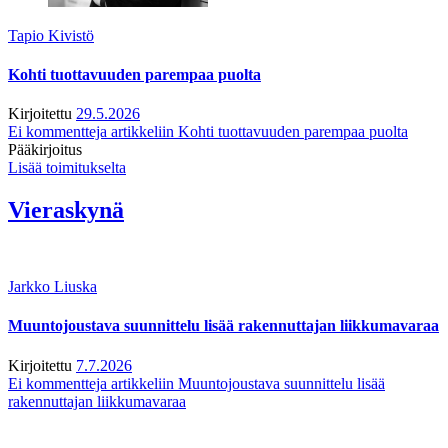
Tapio Kivistö
Kohti tuottavuuden parempaa puolta
Kirjoitettu
29.5.2026
Ei kommentteja
artikkeliin Kohti tuottavuuden parempaa puolta
Pääkirjoitus
Lisää toimitukselta
Vieraskynä
Jarkko Liuska
Muuntojoustava suunnittelu lisää rakennuttajan liikkumavaraa
Kirjoitettu
7.7.2026
Ei kommentteja
artikkeliin Muuntojoustava suunnittelu lisää
rakennuttajan liikkumavaraa