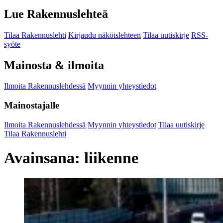
Lue Rakennuslehteä
Tilaa Rakennuslehti
Kirjaudu näköislehteen
Tilaa uutiskirje
RSS-
syöte
Mainosta & ilmoita
Ilmoita Rakennuslehdessä
Myynnin yhteystiedot
Mainostajalle
Ilmoita Rakennuslehdessä
Myynnin yhteystiedot
Tilaa uutiskirje
Tilaa Rakennuslehti
Avainsana:
liikenne