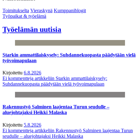
Toimitukselta
Vieraskynä
Kumppaniblogit
Työpaikat & työelämä
Työelämän uutisia
Starkin ammattilaiskysely: Suhdannekuopasta päädytään vielä
työvoimapulaan
Kirjoitettu
6.8.2026
Ei kommentteja
artikkeliin Starkin ammattilaiskysely:
Suhdannekuopasta päädytään vielä työvoimapulaan
Rakennustyö Salminen laajentaa Turun seudulle –
aluejohtajaksi Heikki Malaska
Kirjoitettu
5.8.2026
Ei kommentteja
artikkeliin Rakennustyö Salminen laajentaa Turun
seudulle – aluejohtajaksi Heikki Malaska