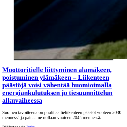
Moottoritielle liittyminen alamäkeen,
poistuminen ylämäkeen – Liikenteen
päästöjä voisi vähentää huomioimalla
energiankulutuksen jo tiesuunnittelun
alkuvaiheessa
Suomen tavoitteena on puolittaa tieliikenteen päästöt vuoteen 2030
mennessä ja painaa ne nollaan vuoteen 2045 mennessä.