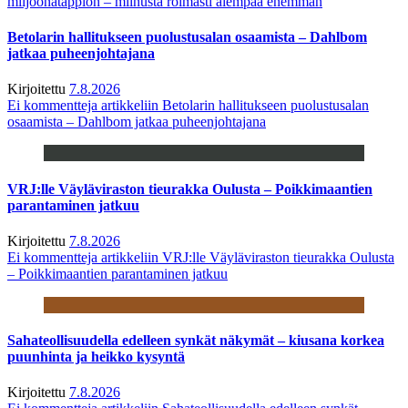
miljoonatappion – miinusta roimasti aiempaa enemmän
Betolarin hallitukseen puolustusalan osaamista – Dahlbom
jatkaa puheenjohtajana
Kirjoitettu
7.8.2026
Ei kommentteja
artikkeliin Betolarin hallitukseen puolustusalan
osaamista – Dahlbom jatkaa puheenjohtajana
VRJ:lle Väyläviraston tieurakka Oulusta – Poikkimaantien
parantaminen jatkuu
Kirjoitettu
7.8.2026
Ei kommentteja
artikkeliin VRJ:lle Väyläviraston tieurakka Oulusta
– Poikkimaantien parantaminen jatkuu
Sahateollisuudella edelleen synkät näkymät – kiusana korkea
puunhinta ja heikko kysyntä
Kirjoitettu
7.8.2026