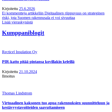
Kirjoitettu
25.6.2026
Ei kommentteja
artikkeliin Digitaalinen riippuvuus on strateginen
riski, jota Suomen rakennusala ei voi sivuuttaa
Lisää vieraskynästä
Kumppaniblogit
Recticel Insulation Oy
PIR-katto pitää pintansa kovillakin keleillä
Kirjoitettu
21.10.2024
Ilmoitus
Thomas Lindstrom
Virtuaalinen kaksonen tuo apua rakennuksien suunnitteluun ja
kestävyystavoitteiden saavuttamiseen