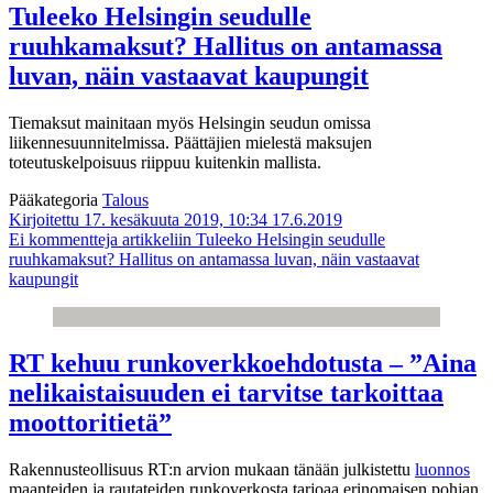
Tuleeko Helsingin seudulle
ruuhkamaksut? Hallitus on antamassa
luvan, näin vastaavat kaupungit
Tiemaksut mainitaan myös Helsingin seudun omissa
liikennesuunnitelmissa. Päättäjien mielestä maksujen
toteutuskelpoisuus riippuu kuitenkin mallista.
Pääkategoria
Talous
Kirjoitettu 17. kesäkuuta 2019, 10:34
17.6.2019
Ei kommentteja
artikkeliin Tuleeko Helsingin seudulle
ruuhkamaksut? Hallitus on antamassa luvan, näin vastaavat
kaupungit
RT kehuu runkoverkkoehdotusta – ”Aina
nelikaistaisuuden ei tarvitse tarkoittaa
moottoritietä”
Rakennusteollisuus RT:n arvion mukaan tänään julkistettu
luonnos
maanteiden ja rautateiden runkoverkosta tarjoaa erinomaisen pohjan