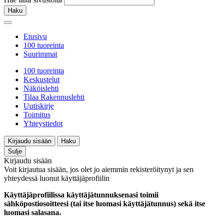
Haku
Etusivu
100 tuoreinta
Suurimmat
100 tuoreinta
Keskustelut
Näköislehti
Tilaa Rakennuslehti
Uutiskirje
Toimitus
Yhteystiedot
Kirjaudu sisään
Haku
Sulje
Kirjaudu sisään
Voit kirjautua sisään, jos olet jo aiemmin rekisteröitynyt ja sen
yhteydessä luonut käyttäjäprofiilin
Käyttäjäprofiilissa käyttäjätunnuksenasi toimii
sähköpostiosoitteesi (tai itse luomasi käyttäjätunnus) sekä itse
luomasi salasana.