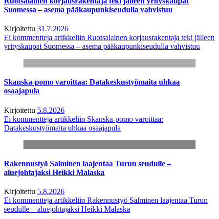
Ruotsalainen korjausrakentaja teki jälleen yrityskaupat
Suomessa – asema pääkaupunkiseudulla vahvistuu
Kirjoitettu
31.7.2026
Ei kommentteja
artikkeliin Ruotsalainen korjausrakentaja teki jälleen
yrityskaupat Suomessa – asema pääkaupunkiseudulla vahvistuu
Skanska-pomo varoittaa: Datakeskustyömaita uhkaa
osaajapula
Kirjoitettu
5.8.2026
Ei kommentteja
artikkeliin Skanska-pomo varoittaa:
Datakeskustyömaita uhkaa osaajapula
Rakennustyö Salminen laajentaa Turun seudulle –
aluejohtajaksi Heikki Malaska
Kirjoitettu
5.8.2026
Ei kommentteja
artikkeliin Rakennustyö Salminen laajentaa Turun
seudulle – aluejohtajaksi Heikki Malaska