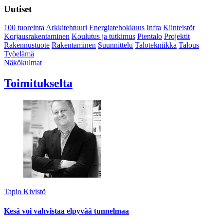
Uutiset
100 tuoreinta
Arkkitehtuuri
Energiatehokkuus
Infra
Kiinteistöt
Korjausrakentaminen
Koulutus ja tutkimus
Pientalo
Projektit
Rakennustuote
Rakentaminen
Suunnittelu
Talotekniikka
Talous
Työelämä
Näkökulmat
Toimitukselta
Tapio Kivistö
Kesä voi vahvistaa elpyvää tunnelmaa