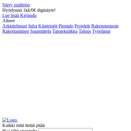
Siirry sisältöön
Hyödynnä 1kk/0€ diginäyte!
Lue lisää
Kirjaudu
Aiheet
Arkkitehtuuri
Infra
Kiinteistöt
Pientalo
Projektit
Rakennustuote
Rakentaminen
Suunnittelu
Talotekniikka
Talous
Työelämä
Kaikki mitä tietää pitää
Hae tältä sivustolta