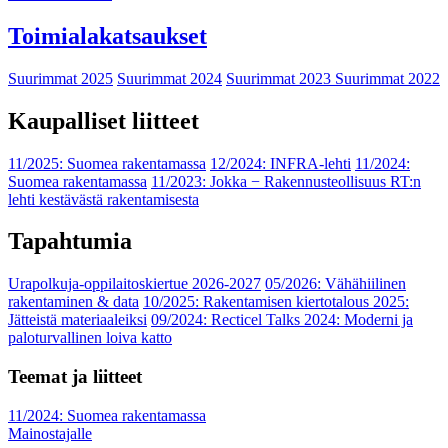
Toimialakatsaukset
Suurimmat 2025
Suurimmat 2024
Suurimmat 2023
Suurimmat 2022
Kaupalliset liitteet
11/2025: Suomea rakentamassa
12/2024: INFRA-lehti
11/2024:
Suomea rakentamassa
11/2023: Jokka − Rakennusteollisuus RT:n
lehti kestävästä rakentamisesta
Tapahtumia
Urapolkuja-oppilaitoskiertue 2026-2027
05/2026: Vähähiilinen
rakentaminen & data
10/2025: Rakentamisen kiertotalous 2025:
Jätteistä materiaaleiksi
09/2024: Recticel Talks 2024: Moderni ja
paloturvallinen loiva katto
Teemat ja liitteet
11/2024: Suomea rakentamassa
Mainostajalle