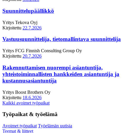
Suunnittelupäällikkö
Yritys
Tekova Oyj
Kirjoitettu
22.7.2026
Vastuusuunnittelija, tietomallintava suunnittelija
Yritys
FCG Finnish Consulting Group Oy
Kirjoitettu
20.7.2026
Rakennuttamisen nuorempi asiantuntija,
yhteistoiminnallisten hankkeiden asiantuntija ja
kustannusasiantuntija
Yritys
Boost Brothers Oy
Kirjoitettu
18.6.2026
Kaikki avoimet työpaikat
Työpaikat & työelämä
Avoimet työpaikat
Työelämän uutisia
Teemat & liitteet