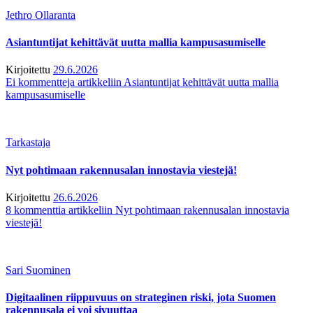
Jethro Ollaranta
Asiantuntijat kehittävät uutta mallia kampusasumiselle
Kirjoitettu
29.6.2026
Ei kommentteja
artikkeliin Asiantuntijat kehittävät uutta mallia
kampusasumiselle
Tarkastaja
Nyt pohtimaan rakennusalan innostavia viestejä!
Kirjoitettu
26.6.2026
8 kommenttia
artikkeliin Nyt pohtimaan rakennusalan innostavia
viestejä!
Sari Suominen
Digitaalinen riippuvuus on strateginen riski, jota Suomen
rakennusala ei voi sivuuttaa