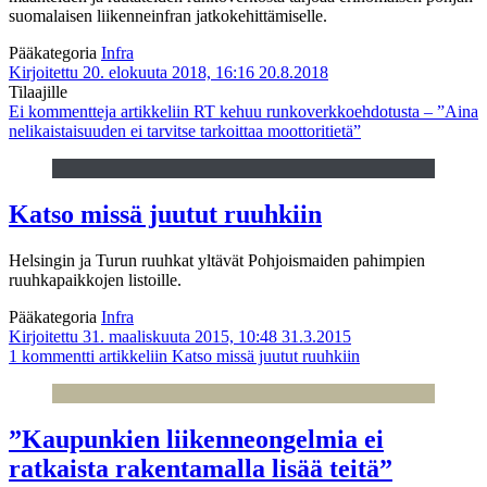
suomalaisen liikenneinfran jatkokehittämiselle.
Pääkategoria
Infra
Kirjoitettu 20. elokuuta 2018, 16:16
20.8.2018
Tilaajille
Ei kommentteja
artikkeliin RT kehuu runkoverkkoehdotusta – ”Aina
nelikaistaisuuden ei tarvitse tarkoittaa moottoritietä”
Katso missä juutut ruuhkiin
Helsingin ja Turun ruuhkat yltävät Pohjoismaiden pahimpien
ruuhkapaikkojen listoille.
Pääkategoria
Infra
Kirjoitettu 31. maaliskuuta 2015, 10:48
31.3.2015
1 kommentti
artikkeliin Katso missä juutut ruuhkiin
”Kaupunkien liikenneongelmia ei
ratkaista rakentamalla lisää teitä”