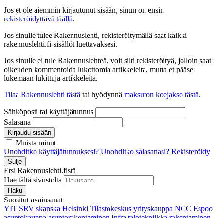
Jos et ole aiemmin kirjautunut sisään, sinun on ensin
rekisteröidyttävä täällä
.
Jos sinulle tulee Rakennuslehti, rekisteröitymällä saat kaikki
rakennuslehti.fi-sisällöt luettavaksesi.
Jos sinulle ei tule Rakennuslehteä, voit silti rekisteröityä, jolloin saat
oikeuden kommentoida lukottomia artikkeleita, mutta et pääse
lukemaan lukittuja artikkeleita.
Tilaa Rakennuslehti tästä
tai hyödynnä
maksuton koejakso tästä
.
Sähköposti tai käyttäjätunnus
Salasana
Kirjaudu sisään
Muista minut
Unohditko käyttäjätunnuksesi?
Unohditko salasanasi?
Rekisteröidy
Sulje
Etsi Rakennuslehti.fistä
Hae tältä sivustolta
Haku
Suositut avainsanat
YIT
SRV
skanska
Helsinki
Tilastokeskus
yrityskauppa
NCC
Espoo
asuntokauppa
asuntorakentaminen
Infra
talotekniikka
rakentaminen