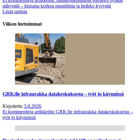
Ei kommentteja
artikkeliin Sahateollisuudella edelleen synkät
näkymät – kiusana korkea puunhinta ja heikko kysyntä
Lisää uutisia
Viikon luetuimmat
GRK:lle infraurakka datakeskuksesta – työt jo käynnissä
Kirjoitettu
3.8.2026
Ei kommentteja
artikkeliin GRK:lle infraurakka datakeskuksesta –
työt jo käynnissä