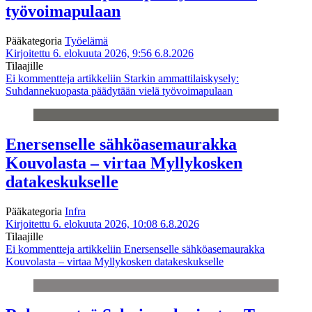
työvoimapulaan
Pääkategoria
Työelämä
Kirjoitettu 6. elokuuta 2026, 9:56
6.8.2026
Tilaajille
Ei kommentteja
artikkeliin Starkin ammattilaiskysely:
Suhdannekuopasta päädytään vielä työvoimapulaan
Enersenselle sähköasemaurakka
Kouvolasta – virtaa Myllykosken
datakeskukselle
Pääkategoria
Infra
Kirjoitettu 6. elokuuta 2026, 10:08
6.8.2026
Tilaajille
Ei kommentteja
artikkeliin Enersenselle sähköasemaurakka
Kouvolasta – virtaa Myllykosken datakeskukselle