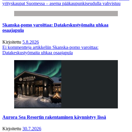
yrityskaupat Suomessa – asema pääkaupunkiseudulla vahvistuu
Skanska-pomo varoittaa: Datakeskustyömaita uhkaa
osaajapula
Kirjoitettu
5.8.2026
Ei kommentteja
artikkeliin Skanska-pomo varoittaa:
Datakeskustyömaita uhkaa osaajapula
Aurora Sea Resortin rakentaminen käynnistyy Iissä
Kirjoitettu
30.7.2026