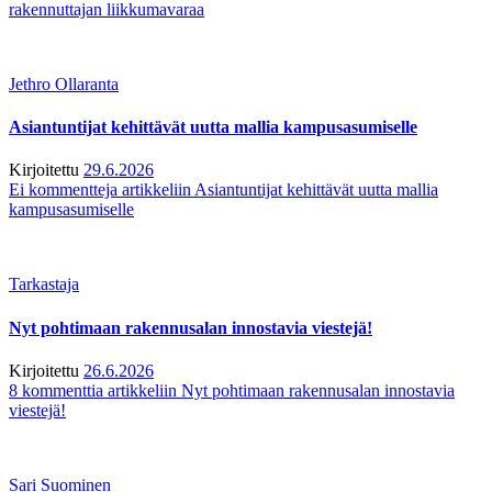
rakennuttajan liikkumavaraa
Jethro Ollaranta
Asiantuntijat kehittävät uutta mallia kampusasumiselle
Kirjoitettu
29.6.2026
Ei kommentteja
artikkeliin Asiantuntijat kehittävät uutta mallia
kampusasumiselle
Tarkastaja
Nyt pohtimaan rakennusalan innostavia viestejä!
Kirjoitettu
26.6.2026
8 kommenttia
artikkeliin Nyt pohtimaan rakennusalan innostavia
viestejä!
Sari Suominen