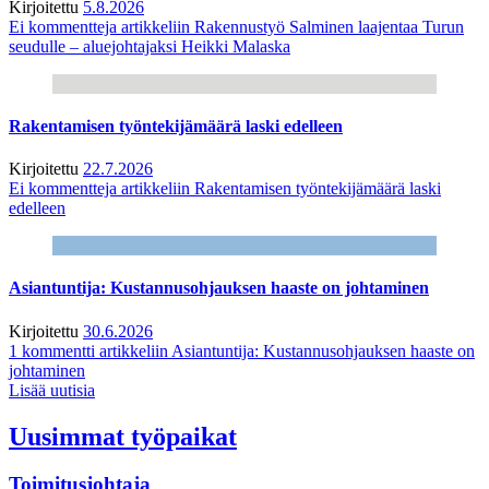
Kirjoitettu
5.8.2026
Ei kommentteja
artikkeliin Rakennustyö Salminen laajentaa Turun
seudulle – aluejohtajaksi Heikki Malaska
Rakentamisen työntekijämäärä laski edelleen
Kirjoitettu
22.7.2026
Ei kommentteja
artikkeliin Rakentamisen työntekijämäärä laski
edelleen
Asiantuntija: Kustannusohjauksen haaste on johtaminen
Kirjoitettu
30.6.2026
1 kommentti
artikkeliin Asiantuntija: Kustannusohjauksen haaste on
johtaminen
Lisää uutisia
Uusimmat työpaikat
Toimitusjohtaja