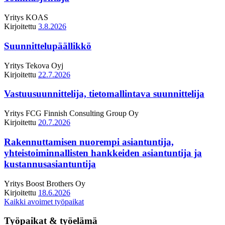
Yritys
KOAS
Kirjoitettu
3.8.2026
Suunnittelupäällikkö
Yritys
Tekova Oyj
Kirjoitettu
22.7.2026
Vastuusuunnittelija, tietomallintava suunnittelija
Yritys
FCG Finnish Consulting Group Oy
Kirjoitettu
20.7.2026
Rakennuttamisen nuorempi asiantuntija,
yhteistoiminnallisten hankkeiden asiantuntija ja
kustannusasiantuntija
Yritys
Boost Brothers Oy
Kirjoitettu
18.6.2026
Kaikki avoimet työpaikat
Työpaikat & työelämä