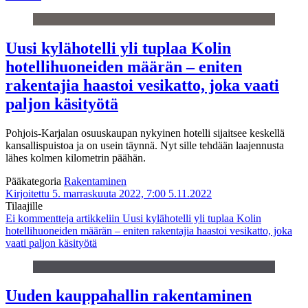
Uusi kylähotelli yli tuplaa Kolin
hotellihuoneiden määrän – eniten
rakentajia haastoi vesikatto, joka vaati
paljon käsityötä
Pohjois-Karjalan osuuskaupan nykyinen hotelli sijaitsee keskellä
kansallispuistoa ja on usein täynnä. Nyt sille tehdään laajennusta
lähes kolmen kilometrin päähän.
Pääkategoria
Rakentaminen
Kirjoitettu 5. marraskuuta 2022, 7:00
5.11.2022
Tilaajille
Ei kommentteja
artikkeliin Uusi kylähotelli yli tuplaa Kolin
hotellihuoneiden määrän – eniten rakentajia haastoi vesikatto, joka
vaati paljon käsityötä
Uuden kauppahallin rakentaminen