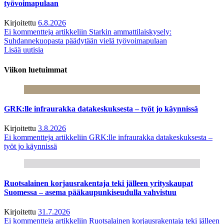
työvoimapulaan
Kirjoitettu
6.8.2026
Ei kommentteja
artikkeliin Starkin ammattilaiskysely:
Suhdannekuopasta päädytään vielä työvoimapulaan
Lisää uutisia
Viikon luetuimmat
GRK:lle infraurakka datakeskuksesta – työt jo käynnissä
Kirjoitettu
3.8.2026
Ei kommentteja
artikkeliin GRK:lle infraurakka datakeskuksesta –
työt jo käynnissä
Ruotsalainen korjausrakentaja teki jälleen yrityskaupat
Suomessa – asema pääkaupunkiseudulla vahvistuu
Kirjoitettu
31.7.2026
Ei kommentteja
artikkeliin Ruotsalainen korjausrakentaja teki jälleen