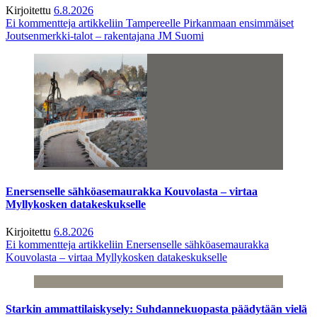
Kirjoitettu
6.8.2026
Ei kommentteja
artikkeliin Tampereelle Pirkanmaan ensimmäiset
Joutsenmerkki-talot – rakentajana JM Suomi
Enersenselle sähköasemaurakka Kouvolasta – virtaa
Myllykosken datakeskukselle
Kirjoitettu
6.8.2026
Ei kommentteja
artikkeliin Enersenselle sähköasemaurakka
Kouvolasta – virtaa Myllykosken datakeskukselle
Starkin ammattilaiskysely: Suhdannekuopasta päädytään vielä