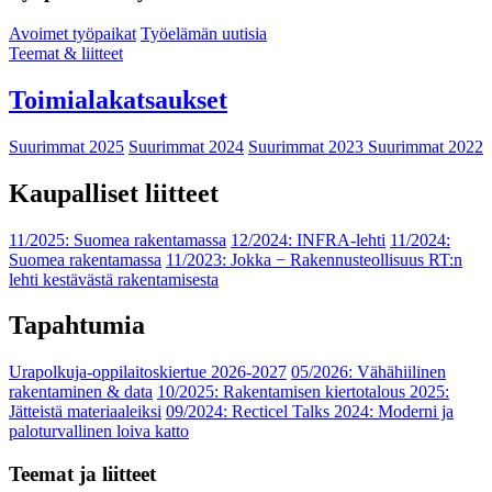
Avoimet työpaikat
Työelämän uutisia
Teemat & liitteet
Toimialakatsaukset
Suurimmat 2025
Suurimmat 2024
Suurimmat 2023
Suurimmat 2022
Kaupalliset liitteet
11/2025: Suomea rakentamassa
12/2024: INFRA-lehti
11/2024:
Suomea rakentamassa
11/2023: Jokka − Rakennusteollisuus RT:n
lehti kestävästä rakentamisesta
Tapahtumia
Urapolkuja-oppilaitoskiertue 2026-2027
05/2026: Vähähiilinen
rakentaminen & data
10/2025: Rakentamisen kiertotalous 2025:
Jätteistä materiaaleiksi
09/2024: Recticel Talks 2024: Moderni ja
paloturvallinen loiva katto
Teemat ja liitteet