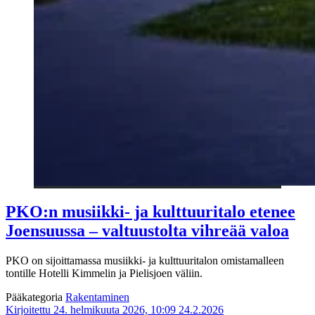
PKO:n musiikki- ja kulttuuritalo etenee
Joensuussa – valtuustolta vihreää valoa
PKO on sijoittamassa musiikki- ja kulttuuritalon omistamalleen
tontille Hotelli Kimmelin ja Pielisjoen väliin.
Pääkategoria
Rakentaminen
Kirjoitettu 24. helmikuuta 2026, 10:09
24.2.2026