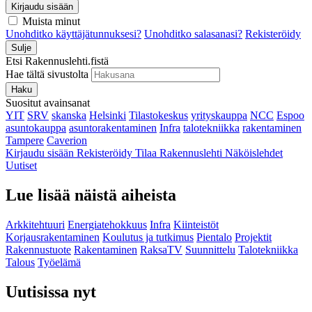
Kirjaudu sisään
Muista minut
Unohditko käyttäjätunnuksesi?
Unohditko salasanasi?
Rekisteröidy
Sulje
Etsi Rakennuslehti.fistä
Hae tältä sivustolta
Haku
Suositut avainsanat
YIT
SRV
skanska
Helsinki
Tilastokeskus
yrityskauppa
NCC
Espoo
asuntokauppa
asuntorakentaminen
Infra
talotekniikka
rakentaminen
Tampere
Caverion
Kirjaudu sisään
Rekisteröidy
Tilaa Rakennuslehti
Näköislehdet
Uutiset
Lue lisää näistä aiheista
Arkkitehtuuri
Energiatehokkuus
Infra
Kiinteistöt
Korjausrakentaminen
Koulutus ja tutkimus
Pientalo
Projektit
Rakennustuote
Rakentaminen
RaksaTV
Suunnittelu
Talotekniikka
Talous
Työelämä
Uutisissa nyt