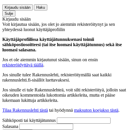
Kirjaudu sisään
Haku
Sulje
Kirjaudu sisään
Voit kirjautua sisään, jos olet jo aiemmin rekisteröitynyt ja sen
yhteydessä luonut käyttäjäprofiilin
Käyttäjäprofiilissa käyttäjätunnuksenasi toimii
sähköpostiosoitteesi (tai itse luomasi käyttäjätunnus) sekä itse
luomasi salasana.
Jos et ole aiemmin kirjautunut sisään, sinun on ensin
rekisteröidyttävä täällä
.
Jos sinulle tulee Rakennuslehti, rekisteröitymällä saat kaikki
rakennuslehti.fi-sisällöt luettavaksesi.
Jos sinulle ei tule Rakennuslehteä, voit silti rekisteröityä, jolloin saat
oikeuden kommentoida lukottomia artikkeleita, mutta et pääse
lukemaan lukittuja artikkeleita.
Tilaa Rakennuslehti tästä
tai hyödynnä
maksuton koejakso tästä
.
Sähköposti tai käyttäjätunnus
Salasana