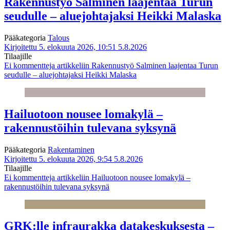
Rakennustyö Salminen laajentaa Turun
seudulle – aluejohtajaksi Heikki Malaska
Pääkategoria
Talous
Kirjoitettu 5. elokuuta 2026, 10:51
5.8.2026
Tilaajille
Ei kommentteja
artikkeliin Rakennustyö Salminen laajentaa Turun
seudulle – aluejohtajaksi Heikki Malaska
Hailuotoon nousee lomakylä –
rakennustöihin tulevana syksynä
Pääkategoria
Rakentaminen
Kirjoitettu 5. elokuuta 2026, 9:54
5.8.2026
Tilaajille
Ei kommentteja
artikkeliin Hailuotoon nousee lomakylä –
rakennustöihin tulevana syksynä
GRK:lle infraurakka datakeskuksesta –