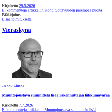
Kirjoitettu
29.5.2026
Ei kommentteja
artikkeliin Kohti tuottavuuden parempaa puolta
Pääkirjoitus
Lisää toimitukselta
Vieraskynä
Jarkko Liuska
Muuntojoustava suunnittelu lisää rakennuttajan liikkumavaraa
Kirjoitettu
7.7.2026
Ei kommentteja
artikkeliin Muuntojoustava suunnittelu lisää