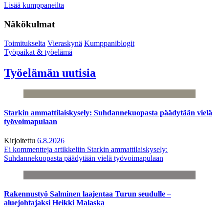
Lisää kumppaneilta
Näkökulmat
Toimitukselta
Vieraskynä
Kumppaniblogit
Työpaikat & työelämä
Työelämän uutisia
Starkin ammattilaiskysely: Suhdannekuopasta päädytään vielä
työvoimapulaan
Kirjoitettu
6.8.2026
Ei kommentteja
artikkeliin Starkin ammattilaiskysely:
Suhdannekuopasta päädytään vielä työvoimapulaan
Rakennustyö Salminen laajentaa Turun seudulle –
aluejohtajaksi Heikki Malaska