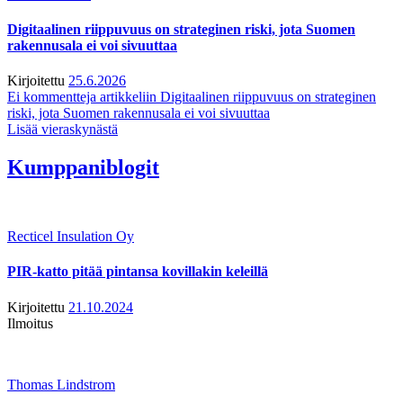
Digitaalinen riippuvuus on strateginen riski, jota Suomen
rakennusala ei voi sivuuttaa
Kirjoitettu
25.6.2026
Ei kommentteja
artikkeliin Digitaalinen riippuvuus on strateginen
riski, jota Suomen rakennusala ei voi sivuuttaa
Lisää vieraskynästä
Kumppaniblogit
Recticel Insulation Oy
PIR-katto pitää pintansa kovillakin keleillä
Kirjoitettu
21.10.2024
Ilmoitus
Thomas Lindstrom