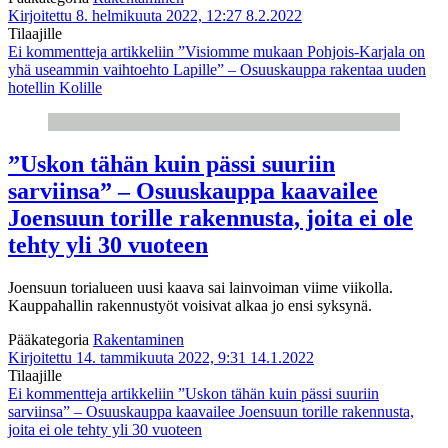
Kirjoitettu 8. helmikuuta 2022, 12:27
8.2.2022
Tilaajille
Ei kommentteja
artikkeliin ”Visiomme mukaan Pohjois-Karjala on
yhä useammin vaihtoehto Lapille” – Osuuskauppa rakentaa uuden
hotellin Kolille
”Uskon tähän kuin pässi suuriin
sarviinsa” – Osuuskauppa kaavailee
Joensuun torille rakennusta, joita ei ole
tehty yli 30 vuoteen
Joensuun torialueen uusi kaava sai lainvoiman viime viikolla.
Kauppahallin rakennustyöt voisivat alkaa jo ensi syksynä.
Pääkategoria
Rakentaminen
Kirjoitettu 14. tammikuuta 2022, 9:31
14.1.2022
Tilaajille
Ei kommentteja
artikkeliin ”Uskon tähän kuin pässi suuriin
sarviinsa” – Osuuskauppa kaavailee Joensuun torille rakennusta,
joita ei ole tehty yli 30 vuoteen