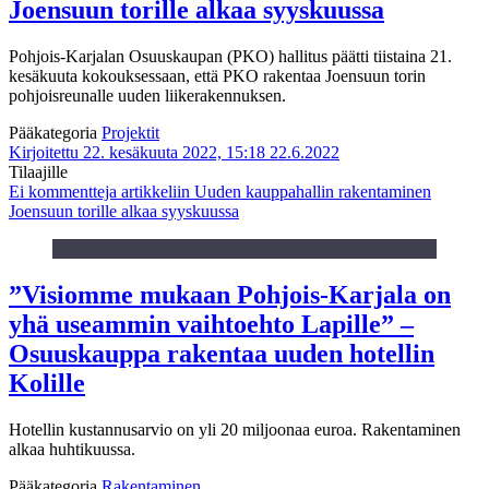
Joensuun torille alkaa syyskuussa
Pohjois-Karjalan Osuuskaupan (PKO) hallitus päätti tiistaina 21.
kesäkuuta kokouksessaan, että PKO rakentaa Joensuun torin
pohjoisreunalle uuden liikerakennuksen.
Pääkategoria
Projektit
Kirjoitettu 22. kesäkuuta 2022, 15:18
22.6.2022
Tilaajille
Ei kommentteja
artikkeliin Uuden kauppahallin rakentaminen
Joensuun torille alkaa syyskuussa
”Visiomme mukaan Pohjois-Karjala on
yhä useammin vaihtoehto Lapille” –
Osuuskauppa rakentaa uuden hotellin
Kolille
Hotellin kustannusarvio on yli 20 miljoonaa euroa. Rakentaminen
alkaa huhtikuussa.
Pääkategoria
Rakentaminen