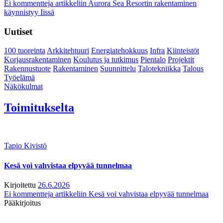
Ei kommentteja
artikkeliin Aurora Sea Resortin rakentaminen
käynnistyy Iissä
Uutiset
100 tuoreinta
Arkkitehtuuri
Energiatehokkuus
Infra
Kiinteistöt
Korjausrakentaminen
Koulutus ja tutkimus
Pientalo
Projektit
Rakennustuote
Rakentaminen
Suunnittelu
Talotekniikka
Talous
Työelämä
Näkökulmat
Toimitukselta
Tapio Kivistö
Kesä voi vahvistaa elpyvää tunnelmaa
Kirjoitettu
26.6.2026
Ei kommentteja
artikkeliin Kesä voi vahvistaa elpyvää tunnelmaa
Pääkirjoitus