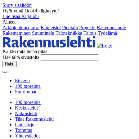
Siirry sisältöön
Hyödynnä 1kk/0€ diginäyte!
Lue lisää
Kirjaudu
Aiheet
Arkkitehtuuri
Infra
Kiinteistöt
Pientalo
Projektit
Rakennustuote
Rakentaminen
Suunnittelu
Talotekniikka
Talous
Työelämä
Kaikki mitä tietää pitää
Hae tältä sivustolta
Haku
Etusivu
100 tuoreinta
Suurimmat
100 tuoreinta
Keskustelut
Näköislehti
Tilaa Rakennuslehti
Uutiskirje
Toimitus
Yhteystiedot