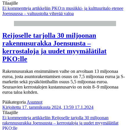
Tilaajille
Ei kommentteja
artikkeliin PKO:n musiikki- ja kulttuuritalo etenee
Joensuussa – valtuustolta vihreää valoa
Reijoselle tarjolla 30 miljoonan
rakennusurakka Joensuusta –
kerrostaloja ja uudet myymälätilat
PKO:lle
Rakennusurakan ensimmäinen vaihe on arvoltaan 13 miljoonaa
euroa, josta asuntorakentamisen osuus on 7,5 miljoonaa euroa ja S-
marketin sekä pysäköintihallin osuus 5,5 miljoonaa euroa.
Seuraavien kerrostalojen kustannusarvio on noin 8–9 miljoonaa
euroa taloa kohden.
Pääkategoria
Asunnot
Kirjoitettu 17. tammikuuta 2024, 13:59
17.1.2024
Tilaajille
Ei kommentteja
artikkeliin Reijoselle tarjolla 30 miljoonan
rakennusurakka Joensuusta – kerrostaloja ja uudet myymälätilat
PKO:lle