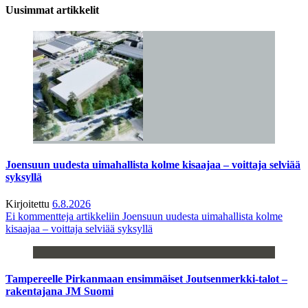
Uusimmat artikkelit
Joensuun uudesta uimahallista kolme kisaajaa – voittaja selviää
syksyllä
Kirjoitettu
6.8.2026
Ei kommentteja
artikkeliin Joensuun uudesta uimahallista kolme
kisaajaa – voittaja selviää syksyllä
Tampereelle Pirkanmaan ensimmäiset Joutsenmerkki-talot –
rakentajana JM Suomi