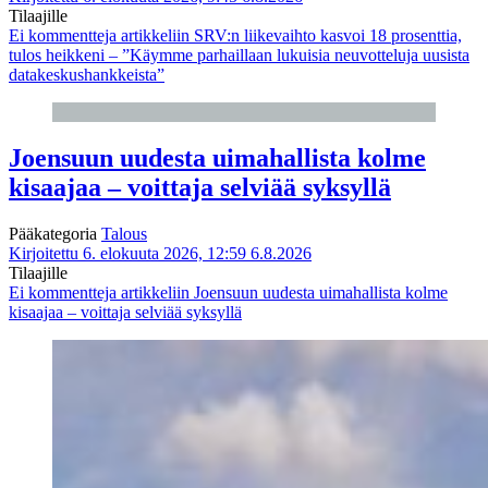
Tilaajille
Ei kommentteja
artikkeliin SRV:n liikevaihto kasvoi 18 prosenttia,
tulos heikkeni – ”Käymme parhaillaan lukuisia neuvotteluja uusista
datakeskushankkeista”
Joensuun uudesta uimahallista kolme
kisaajaa – voittaja selviää syksyllä
Pääkategoria
Talous
Kirjoitettu 6. elokuuta 2026, 12:59
6.8.2026
Tilaajille
Ei kommentteja
artikkeliin Joensuun uudesta uimahallista kolme
kisaajaa – voittaja selviää syksyllä