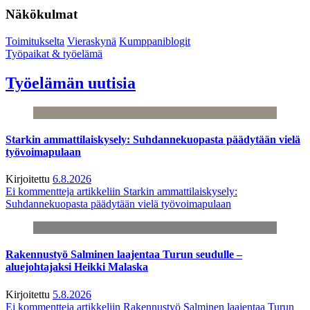
Näkökulmat
Toimitukselta
Vieraskynä
Kumppaniblogit
Työpaikat & työelämä
Työelämän uutisia
Starkin ammattilaiskysely: Suhdannekuopasta päädytään vielä
työvoimapulaan
Kirjoitettu
6.8.2026
Ei kommentteja
artikkeliin Starkin ammattilaiskysely:
Suhdannekuopasta päädytään vielä työvoimapulaan
Rakennustyö Salminen laajentaa Turun seudulle –
aluejohtajaksi Heikki Malaska
Kirjoitettu
5.8.2026
Ei kommentteja
artikkeliin Rakennustyö Salminen laajentaa Turun