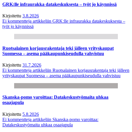
GRK:lle infraurakka datakeskuksesta – työt jo käynnissä
Kirjoitettu
3.8.2026
Ei kommentteja
artikkeliin GRK:lle infraurakka datakeskuksesta –
työt jo käynnissä
Ruotsalainen korjausrakentaja teki jälleen yrityskaupat
Suomessa – asema pääkaupunkiseudulla vahvistuu
Kirjoitettu
31.7.2026
Ei kommentteja
artikkeliin Ruotsalainen korjausrakentaja teki jälleen
yrityskaupat Suomessa – asema pääkaupunkiseudulla vahvistuu
Skanska-pomo varoittaa: Datakeskustyömaita uhkaa
osaajapula
Kirjoitettu
5.8.2026
Ei kommentteja
artikkeliin Skanska-pomo varoittaa:
Datakeskustyömaita uhkaa osaajapula