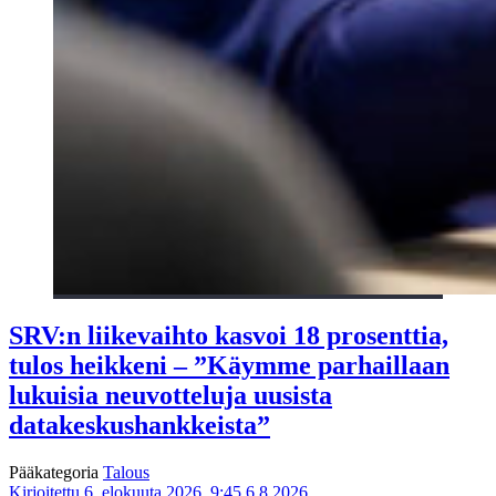
SRV:n liikevaihto kasvoi 18 prosenttia,
tulos heikkeni – ”Käymme parhaillaan
lukuisia neuvotteluja uusista
datakeskushankkeista”
Pääkategoria
Talous
Kirjoitettu 6. elokuuta 2026, 9:45
6.8.2026