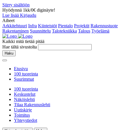
Siirry sisältöön
Hyödynnä 1kk/0€ diginäyte!
Lue lisää
Kirjaudu
Aiheet
Arkkitehtuuri
Infra
Kiinteistöt
Pientalo
Projektit
Rakennustuote
Rakentaminen
Suunnittelu
Talotekniikka
Talous
Työelämä
Kaikki mitä tietää pitää
Hae tältä sivustolta
Haku
Etusivu
100 tuoreinta
Suurimmat
100 tuoreinta
Keskustelut
Näköislehti
Tilaa Rakennuslehti
Uutiskirje
Toimitus
Yhteystiedot