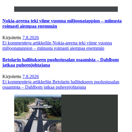
Nokia-areena teki viime vuonna miljoonatappion – miinusta
roimasti aiempaa enemmän
Kirjoitettu
7.8.2026
Ei kommentteja
artikkeliin Nokia-areena teki viime vuonna
miljoonatappion – miinusta roimasti aiempaa enemmän
Betolarin hallitukseen puolustusalan osaamista – Dahlbom
jatkaa puheenjohtajana
Kirjoitettu
7.8.2026
Ei kommentteja
artikkeliin Betolarin hallitukseen puolustusalan
osaamista – Dahlbom jatkaa puheenjohtajana