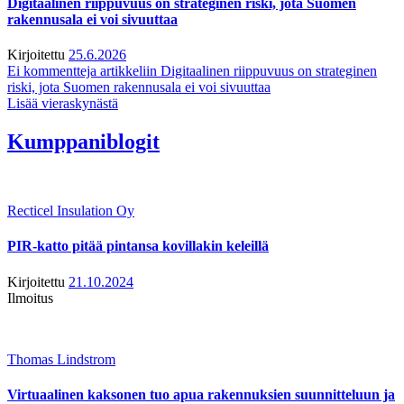
Digitaalinen riippuvuus on strateginen riski, jota Suomen
rakennusala ei voi sivuuttaa
Kirjoitettu
25.6.2026
Ei kommentteja
artikkeliin Digitaalinen riippuvuus on strateginen
riski, jota Suomen rakennusala ei voi sivuuttaa
Lisää vieraskynästä
Kumppaniblogit
Recticel Insulation Oy
PIR-katto pitää pintansa kovillakin keleillä
Kirjoitettu
21.10.2024
Ilmoitus
Thomas Lindstrom
Virtuaalinen kaksonen tuo apua rakennuksien suunnitteluun ja