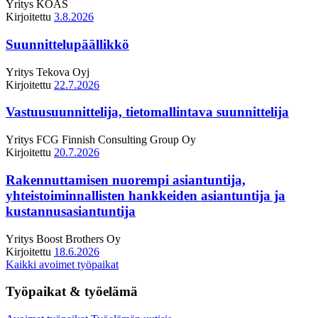
Yritys
KOAS
Kirjoitettu
3.8.2026
Suunnittelupäällikkö
Yritys
Tekova Oyj
Kirjoitettu
22.7.2026
Vastuusuunnittelija, tietomallintava suunnittelija
Yritys
FCG Finnish Consulting Group Oy
Kirjoitettu
20.7.2026
Rakennuttamisen nuorempi asiantuntija,
yhteistoiminnallisten hankkeiden asiantuntija ja
kustannusasiantuntija
Yritys
Boost Brothers Oy
Kirjoitettu
18.6.2026
Kaikki avoimet työpaikat
Työpaikat & työelämä