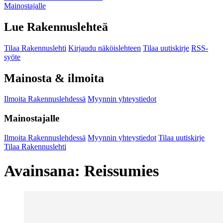
Mainostajalle
Lue Rakennuslehteä
Tilaa Rakennuslehti
Kirjaudu näköislehteen
Tilaa uutiskirje
RSS-
syöte
Mainosta & ilmoita
Ilmoita Rakennuslehdessä
Myynnin yhteystiedot
Mainostajalle
Ilmoita Rakennuslehdessä
Myynnin yhteystiedot
Tilaa uutiskirje
Tilaa Rakennuslehti
Avainsana:
Reissumies