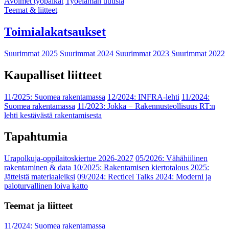
Avoimet työpaikat
Työelämän uutisia
Teemat & liitteet
Toimialakatsaukset
Suurimmat 2025
Suurimmat 2024
Suurimmat 2023
Suurimmat 2022
Kaupalliset liitteet
11/2025: Suomea rakentamassa
12/2024: INFRA-lehti
11/2024:
Suomea rakentamassa
11/2023: Jokka − Rakennusteollisuus RT:n
lehti kestävästä rakentamisesta
Tapahtumia
Urapolkuja-oppilaitoskiertue 2026-2027
05/2026: Vähähiilinen
rakentaminen & data
10/2025: Rakentamisen kiertotalous 2025:
Jätteistä materiaaleiksi
09/2024: Recticel Talks 2024: Moderni ja
paloturvallinen loiva katto
Teemat ja liitteet
11/2024: Suomea rakentamassa