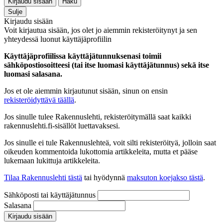
Kirjaudu sisään
Haku
Sulje
Kirjaudu sisään
Voit kirjautua sisään, jos olet jo aiemmin rekisteröitynyt ja sen
yhteydessä luonut käyttäjäprofiilin
Käyttäjäprofiilissa käyttäjätunnuksenasi toimii
sähköpostiosoitteesi (tai itse luomasi käyttäjätunnus) sekä itse
luomasi salasana.
Jos et ole aiemmin kirjautunut sisään, sinun on ensin
rekisteröidyttävä täällä
.
Jos sinulle tulee Rakennuslehti, rekisteröitymällä saat kaikki
rakennuslehti.fi-sisällöt luettavaksesi.
Jos sinulle ei tule Rakennuslehteä, voit silti rekisteröityä, jolloin saat
oikeuden kommentoida lukottomia artikkeleita, mutta et pääse
lukemaan lukittuja artikkeleita.
Tilaa Rakennuslehti tästä
tai hyödynnä
maksuton koejakso tästä
.
Sähköposti tai käyttäjätunnus
Salasana
Kirjaudu sisään