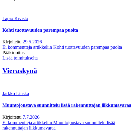
Tapio Kivistö
Kohti tuottavuuden parempaa puolta
Kirjoitettu
29.5.2026
Ei kommentteja
artikkeliin Kohti tuottavuuden parempaa puolta
Pääkirjoitus
Lisää toimitukselta
Vieraskynä
Jarkko Liuska
Muuntojoustava suunnittelu lisää rakennuttajan liikkumavaraa
Kirjoitettu
7.7.2026
Ei kommentteja
artikkeliin Muuntojoustava suunnittelu lisää
rakennuttajan liikkumavaraa