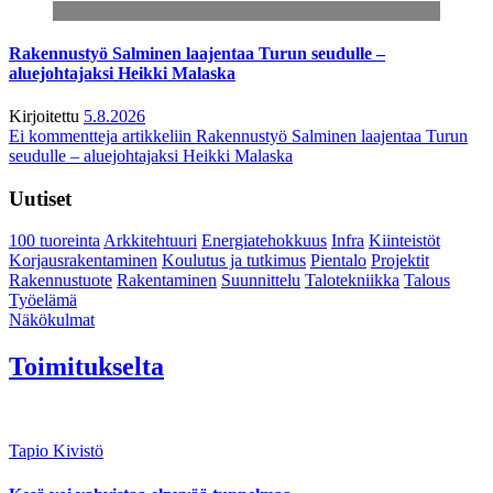
Rakennustyö Salminen laajentaa Turun seudulle –
aluejohtajaksi Heikki Malaska
Kirjoitettu
5.8.2026
Ei kommentteja
artikkeliin Rakennustyö Salminen laajentaa Turun
seudulle – aluejohtajaksi Heikki Malaska
Uutiset
100 tuoreinta
Arkkitehtuuri
Energiatehokkuus
Infra
Kiinteistöt
Korjausrakentaminen
Koulutus ja tutkimus
Pientalo
Projektit
Rakennustuote
Rakentaminen
Suunnittelu
Talotekniikka
Talous
Työelämä
Näkökulmat
Toimitukselta
Tapio Kivistö