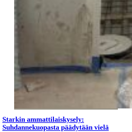
Starkin ammattilaiskysely:
Suhdannekuopasta päädytään vielä