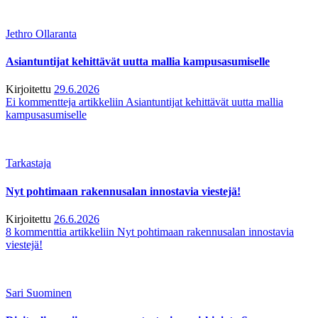
Jethro Ollaranta
Asiantuntijat kehittävät uutta mallia kampusasumiselle
Kirjoitettu
29.6.2026
Ei kommentteja
artikkeliin Asiantuntijat kehittävät uutta mallia
kampusasumiselle
Tarkastaja
Nyt pohtimaan rakennusalan innostavia viestejä!
Kirjoitettu
26.6.2026
8 kommenttia
artikkeliin Nyt pohtimaan rakennusalan innostavia
viestejä!
Sari Suominen