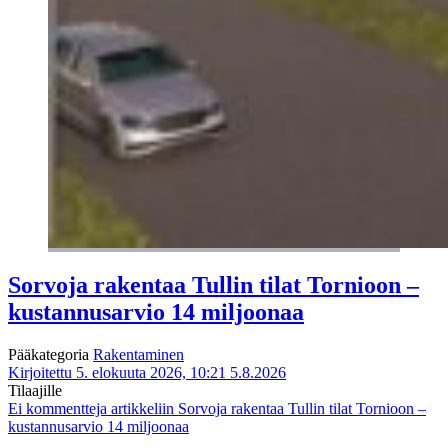
Sorvoja rakentaa Tullin tilat Tornioon –
kustannusarvio 14 miljoonaa
Pääkategoria
Rakentaminen
Kirjoitettu 5. elokuuta 2026, 10:21
5.8.2026
Tilaajille
Ei kommentteja
artikkeliin Sorvoja rakentaa Tullin tilat Tornioon –
kustannusarvio 14 miljoonaa