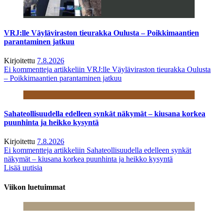
VRJ:lle Väyläviraston tieurakka Oulusta – Poikkimaantien
parantaminen jatkuu
Kirjoitettu
7.8.2026
Ei kommentteja
artikkeliin VRJ:lle Väyläviraston tieurakka Oulusta
– Poikkimaantien parantaminen jatkuu
Sahateollisuudella edelleen synkät näkymät – kiusana korkea
puunhinta ja heikko kysyntä
Kirjoitettu
7.8.2026
Ei kommentteja
artikkeliin Sahateollisuudella edelleen synkät
näkymät – kiusana korkea puunhinta ja heikko kysyntä
Lisää uutisia
Viikon luetuimmat