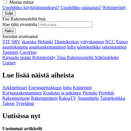
Muista minut
Unohditko käyttäjätunnuksesi?
Unohditko salasanasi?
Rekisteröidy
Sulje
Etsi Rakennuslehti.fistä
Hae tältä sivustolta
Haku
Suositut avainsanat
YIT
SRV
skanska
Helsinki
Tilastokeskus
yrityskauppa
NCC
Espoo
asuntokauppa
asuntorakentaminen
Infra
talotekniikka
rakentaminen
Tampere
Caverion
Kirjaudu sisään
Rekisteröidy
Tilaa Rakennuslehti
Näköislehdet
Uutiset
Lue lisää näistä aiheista
Arkkitehtuuri
Energiatehokkuus
Infra
Kiinteistöt
Korjausrakentaminen
Koulutus ja tutkimus
Pientalo
Projektit
Rakennustuote
Rakentaminen
RaksaTV
Suunnittelu
Talotekniikka
Talous
Työelämä
Uutisissa nyt
Uusimmat artikkelit