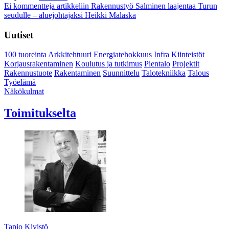
Ei kommentteja
artikkeliin Rakennustyö Salminen laajentaa Turun
seudulle – aluejohtajaksi Heikki Malaska
Uutiset
100 tuoreinta
Arkkitehtuuri
Energiatehokkuus
Infra
Kiinteistöt
Korjausrakentaminen
Koulutus ja tutkimus
Pientalo
Projektit
Rakennustuote
Rakentaminen
Suunnittelu
Talotekniikka
Talous
Työelämä
Näkökulmat
Toimitukselta
Tapio Kivistö