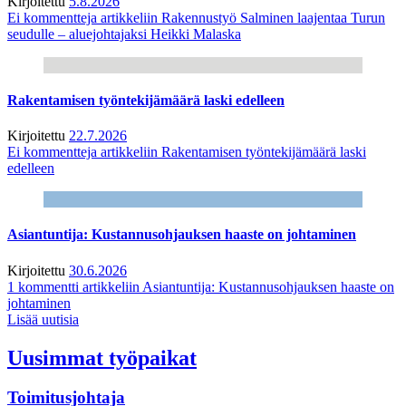
Kirjoitettu
5.8.2026
Ei kommentteja
artikkeliin Rakennustyö Salminen laajentaa Turun
seudulle – aluejohtajaksi Heikki Malaska
Rakentamisen työntekijämäärä laski edelleen
Kirjoitettu
22.7.2026
Ei kommentteja
artikkeliin Rakentamisen työntekijämäärä laski
edelleen
Asiantuntija: Kustannusohjauksen haaste on johtaminen
Kirjoitettu
30.6.2026
1 kommentti
artikkeliin Asiantuntija: Kustannusohjauksen haaste on
johtaminen
Lisää uutisia
Uusimmat työpaikat
Toimitusjohtaja