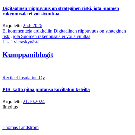
Digitaalinen riippuvuus on strateginen riski, jota Suomen
rakennusala ei voi sivuuttaa
Kirjoitettu
25.6.2026
Ei kommentteja
artikkeliin Digitaalinen riippuvuus on strateginen
riski, jota Suomen rakennusala ei voi sivuuttaa
Lisää vieraskynästä
Kumppaniblogit
Recticel Insulation Oy
PIR-katto pitää pintansa kovillakin keleillä
Kirjoitettu
21.10.2024
Ilmoitus
Thomas Lindstrom