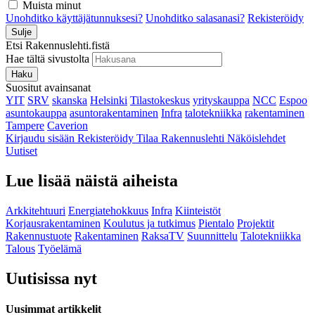
Muista minut
Unohditko käyttäjätunnuksesi?
Unohditko salasanasi?
Rekisteröidy
Sulje
Etsi Rakennuslehti.fistä
Hae tältä sivustolta
Haku
Suositut avainsanat
YIT
SRV
skanska
Helsinki
Tilastokeskus
yrityskauppa
NCC
Espoo
asuntokauppa
asuntorakentaminen
Infra
talotekniikka
rakentaminen
Tampere
Caverion
Kirjaudu sisään
Rekisteröidy
Tilaa Rakennuslehti
Näköislehdet
Uutiset
Lue lisää näistä aiheista
Arkkitehtuuri
Energiatehokkuus
Infra
Kiinteistöt
Korjausrakentaminen
Koulutus ja tutkimus
Pientalo
Projektit
Rakennustuote
Rakentaminen
RaksaTV
Suunnittelu
Talotekniikka
Talous
Työelämä
Uutisissa nyt
Uusimmat artikkelit