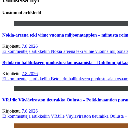
Uusimmat artikkelit
Nokia-areena teki viime vuonna miljoonatappion – miinusta ro
Kirjoitettu
7.8.2026
Ei kommentteja
artikkeliin Nokia-areena teki viime vuonna miljoona
Betolarin hallitukseen puolustusalan osaamista – Dahlbom jatk
Kirjoitettu
7.8.2026
Ei kommentteja
artikkeliin Betolarin hallitukseen puolustusalan osa
VRJ:lle Väyläviraston tieurakka Oulusta – Poikkimaantien par
Kirjoitettu
7.8.2026
Ei kommentteja
artikkeliin VRJ:lle Väyläviraston tieurakka Oulusta 