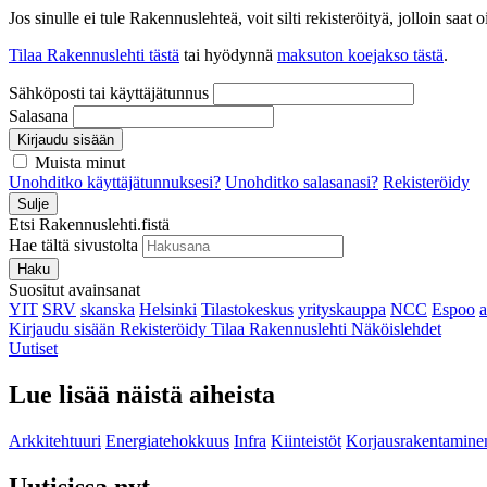
Jos sinulle ei tule Rakennuslehteä, voit silti rekisteröityä, jolloin sa
Tilaa Rakennuslehti tästä
tai hyödynnä
maksuton koejakso tästä
.
Sähköposti tai käyttäjätunnus
Salasana
Kirjaudu sisään
Muista minut
Unohditko käyttäjätunnuksesi?
Unohditko salasanasi?
Rekisteröidy
Sulje
Etsi Rakennuslehti.fistä
Hae tältä sivustolta
Haku
Suositut avainsanat
YIT
SRV
skanska
Helsinki
Tilastokeskus
yrityskauppa
NCC
Espoo
Kirjaudu sisään
Rekisteröidy
Tilaa Rakennuslehti
Näköislehdet
Uutiset
Lue lisää näistä aiheista
Arkkitehtuuri
Energiatehokkuus
Infra
Kiinteistöt
Korjausrakentamine
Uutisissa nyt