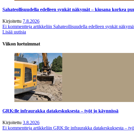
Sahateollisuudella edelleen synkät näkymät – kiusana korkea pu
Kirjoitettu
7.8.2026
Ei kommentteja
artikkeliin Sahateollisuudella edelleen synkät näkym
Lisää uutisia
Viikon luetuimmat
GRK:lle infraurakka datakeskuksesta – työt jo käynnissä
Kirjoitettu
3.8.2026
Ei kommentteja
artikkeliin GRK:lle infraurakka datakeskuksesta – työ