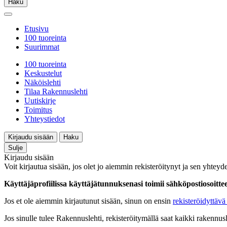
Haku
Etusivu
100 tuoreinta
Suurimmat
100 tuoreinta
Keskustelut
Näköislehti
Tilaa Rakennuslehti
Uutiskirje
Toimitus
Yhteystiedot
Kirjaudu sisään
Haku
Sulje
Kirjaudu sisään
Voit kirjautua sisään, jos olet jo aiemmin rekisteröitynyt ja sen yhteyde
Käyttäjäprofiilissa käyttäjätunnuksenasi toimii sähköpostiosoittees
Jos et ole aiemmin kirjautunut sisään, sinun on ensin
rekisteröidyttävä 
Jos sinulle tulee Rakennuslehti, rekisteröitymällä saat kaikki rakennusle