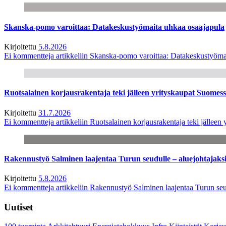
Skanska-pomo varoittaa: Datakeskustyömaita uhkaa osaajapula
Kirjoitettu
5.8.2026
Ei kommentteja
artikkeliin Skanska-pomo varoittaa: Datakeskustyöma
Ruotsalainen korjausrakentaja teki jälleen yrityskaupat Suome
Kirjoitettu
31.7.2026
Ei kommentteja
artikkeliin Ruotsalainen korjausrakentaja teki jälle
Rakennustyö Salminen laajentaa Turun seudulle – aluejohtajaks
Kirjoitettu
5.8.2026
Ei kommentteja
artikkeliin Rakennustyö Salminen laajentaa Turun seu
Uutiset