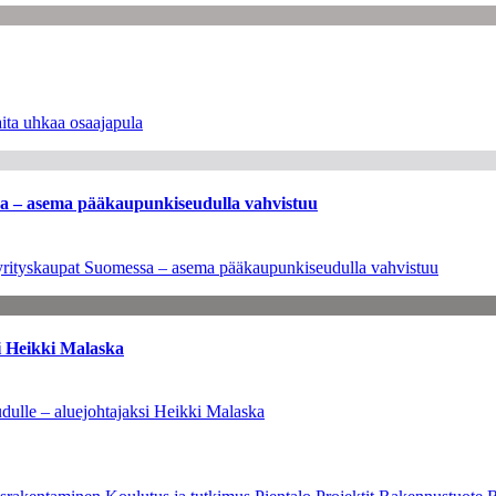
ita uhkaa osaajapula
ssa – asema pääkaupunkiseudulla vahvistuu
en yrityskaupat Suomessa – asema pääkaupunkiseudulla vahvistuu
i Heikki Malaska
dulle – aluejohtajaksi Heikki Malaska