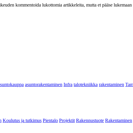
at oikeuden kommentoida lukottomia artikkeleita, mutta et pääse lukemaan l
asuntokauppa
asuntorakentaminen
Infra
talotekniikka
rakentaminen
Tam
n
Koulutus ja tutkimus
Pientalo
Projektit
Rakennustuote
Rakentaminen