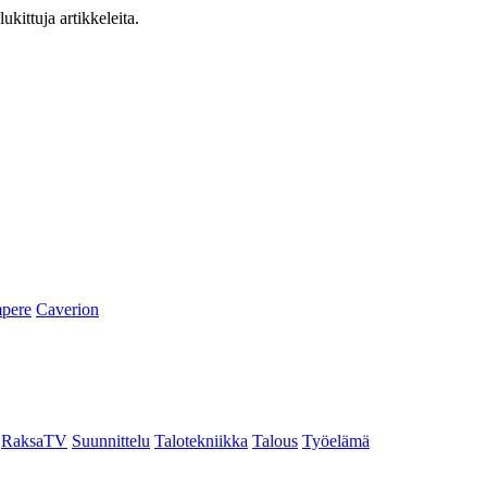
ukittuja artikkeleita.
pere
Caverion
RaksaTV
Suunnittelu
Talotekniikka
Talous
Työelämä