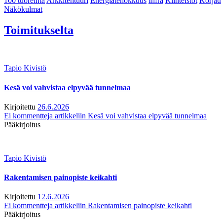
100 tuoreinta
Arkkitehtuuri
Energiatehokkuus
Infra
Kiinteistöt
Korjau
Näkökulmat
Toimitukselta
Tapio Kivistö
Kesä voi vahvistaa elpyvää tunnelmaa
Kirjoitettu
26.6.2026
Ei kommentteja
artikkeliin Kesä voi vahvistaa elpyvää tunnelmaa
Pääkirjoitus
Tapio Kivistö
Rakentamisen painopiste keikahti
Kirjoitettu
12.6.2026
Ei kommentteja
artikkeliin Rakentamisen painopiste keikahti
Pääkirjoitus