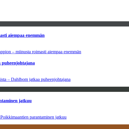
imasti aiempaa enemmän
tappion – miinusta roimasti aiempaa enemmän
aa puheenjohtajana
amista – Dahlbom jatkaa puheenjohtajana
antaminen jatkuu
– Poikkimaantien parantaminen jatkuu