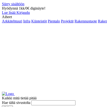
Siirry sisältöön
Hyödynnä 1kk/0€ diginäyte!
Lue lisää
Kirjaudu
Aiheet
Arkkitehtuuri
Infra
Kiinteistöt
Pientalo
Projektit
Rakennustuote
Raken
Kaikki mitä tietää pitää
Hae tältä sivustolta