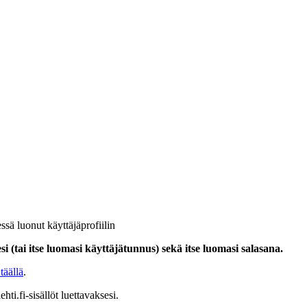
ssä luonut käyttäjäprofiilin
i (tai itse luomasi käyttäjätunnus) sekä itse luomasi salasana.
täällä
.
hti.fi-sisällöt luettavaksesi.