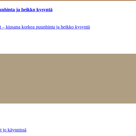
unhinta ja heikko kysyntä
ät – kiusana korkea puunhinta ja heikko kysyntä
t jo käynnissä