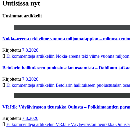
Uutisissa nyt
Uusimmat artikkelit
Nokia-areena teki viime vuonna miljoonatappion – miinusta ro
Kirjoitettu
7.8.2026
Ei kommentteja
artikkeliin Nokia-areena teki viime vuonna miljoo
Betolarin hallitukseen puolustusalan osaamista – Dahlbom jatk
Kirjoitettu
7.8.2026
Ei kommentteja
artikkeliin Betolarin hallitukseen puolustusalan o
VRJ:lle Väyläviraston tieurakka Oulusta – Poikkimaantien par
Kirjoitettu
7.8.2026
Ei kommentteja
artikkeliin VRJ:lle Väyläviraston tieurakka Oulust