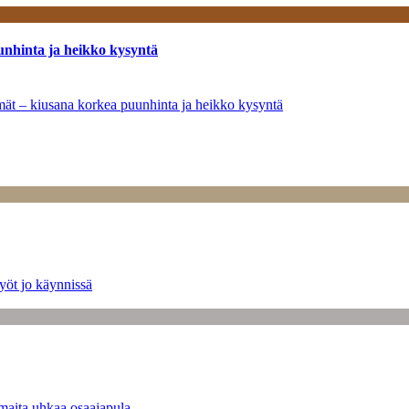
unhinta ja heikko kysyntä
ymät – kiusana korkea puunhinta ja heikko kysyntä
yöt jo käynnissä
maita uhkaa osaajapula