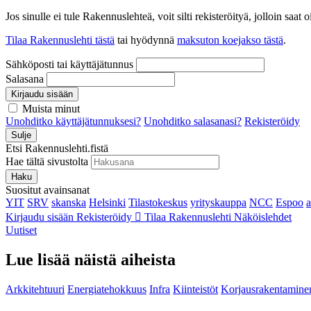
Jos sinulle ei tule Rakennuslehteä, voit silti rekisteröityä, jolloin sa
Tilaa Rakennuslehti tästä
tai hyödynnä
maksuton koejakso tästä
.
Sähköposti tai käyttäjätunnus
Salasana
Kirjaudu sisään
Muista minut
Unohditko käyttäjätunnuksesi?
Unohditko salasanasi?
Rekisteröidy
Sulje
Etsi Rakennuslehti.fistä
Hae tältä sivustolta
Haku
Suositut avainsanat
YIT
SRV
skanska
Helsinki
Tilastokeskus
yrityskauppa
NCC
Espoo
Kirjaudu sisään
Rekisteröidy
Tilaa Rakennuslehti
Näköislehdet
Uutiset
Lue lisää näistä aiheista
Arkkitehtuuri
Energiatehokkuus
Infra
Kiinteistöt
Korjausrakentamine