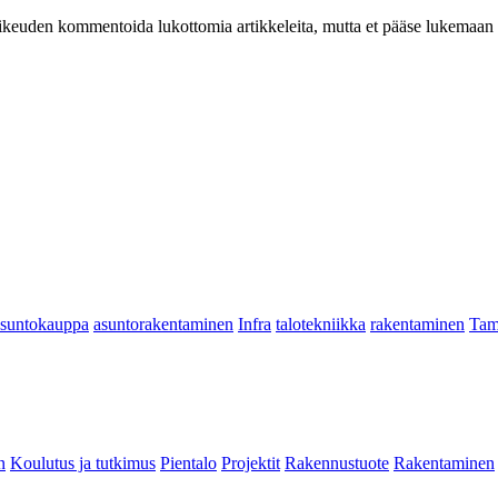
at oikeuden kommentoida lukottomia artikkeleita, mutta et pääse lukemaan l
asuntokauppa
asuntorakentaminen
Infra
talotekniikka
rakentaminen
Tam
n
Koulutus ja tutkimus
Pientalo
Projektit
Rakennustuote
Rakentaminen