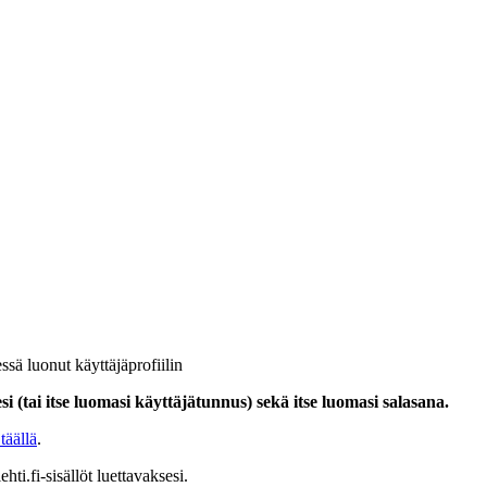
ssä luonut käyttäjäprofiilin
i (tai itse luomasi käyttäjätunnus) sekä itse luomasi salasana.
täällä
.
hti.fi-sisällöt luettavaksesi.