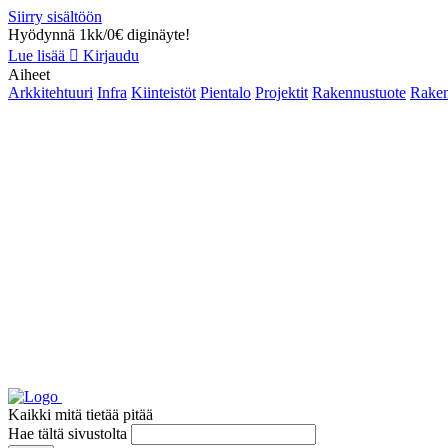
Siirry sisältöön
Hyödynnä 1kk/0€ diginäyte!
Lue lisää
Kirjaudu
Aiheet
Arkkitehtuuri
Infra
Kiinteistöt
Pientalo
Projektit
Rakennustuote
Raken
Kaikki mitä tietää pitää
Hae tältä sivustolta