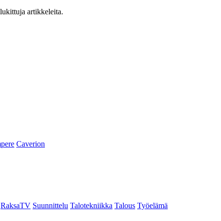
ukittuja artikkeleita.
pere
Caverion
RaksaTV
Suunnittelu
Talotekniikka
Talous
Työelämä