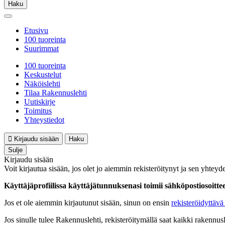
Haku
Etusivu
100 tuoreinta
Suurimmat
100 tuoreinta
Keskustelut
Näköislehti
Tilaa Rakennuslehti
Uutiskirje
Toimitus
Yhteystiedot
Kirjaudu sisään
Haku
Sulje
Kirjaudu sisään
Voit kirjautua sisään, jos olet jo aiemmin rekisteröitynyt ja sen yhteyde
Käyttäjäprofiilissa käyttäjätunnuksenasi toimii sähköpostiosoittees
Jos et ole aiemmin kirjautunut sisään, sinun on ensin
rekisteröidyttävä 
Jos sinulle tulee Rakennuslehti, rekisteröitymällä saat kaikki rakennusle