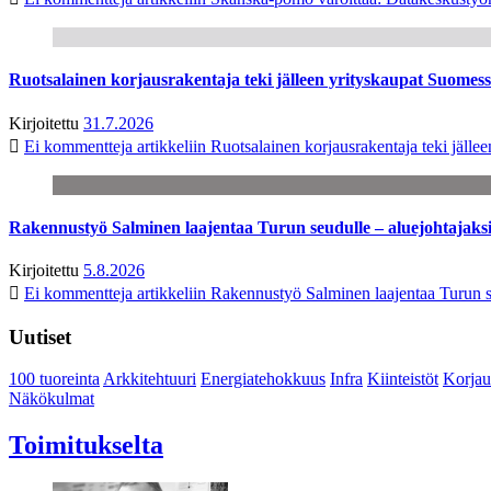
Ruotsalainen korjausrakentaja teki jälleen yrityskaupat Suome
Kirjoitettu
31.7.2026
Ei kommentteja
artikkeliin Ruotsalainen korjausrakentaja teki jäl
Rakennustyö Salminen laajentaa Turun seudulle – aluejohtajaks
Kirjoitettu
5.8.2026
Ei kommentteja
artikkeliin Rakennustyö Salminen laajentaa Turun s
Uutiset
100 tuoreinta
Arkkitehtuuri
Energiatehokkuus
Infra
Kiinteistöt
Korjau
Näkökulmat
Toimitukselta