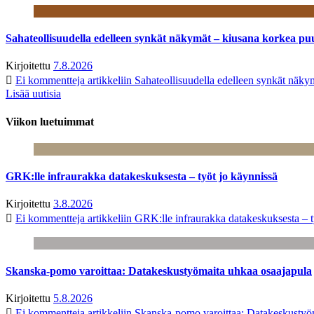
Sahateollisuudella edelleen synkät näkymät – kiusana korkea pu
Kirjoitettu
7.8.2026
Ei kommentteja
artikkeliin Sahateollisuudella edelleen synkät näk
Lisää uutisia
Viikon luetuimmat
GRK:lle infraurakka datakeskuksesta – työt jo käynnissä
Kirjoitettu
3.8.2026
Ei kommentteja
artikkeliin GRK:lle infraurakka datakeskuksesta – t
Skanska-pomo varoittaa: Datakeskustyömaita uhkaa osaajapula
Kirjoitettu
5.8.2026
Ei kommentteja
artikkeliin Skanska-pomo varoittaa: Datakeskustyö