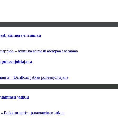
imasti aiempaa enemmän
natappion – miinusta roimasti aiempaa enemmän
aa puheenjohtajana
saamista – Dahlbom jatkaa puheenjohtajana
antaminen jatkuu
a – Poikkimaantien parantaminen jatkuu