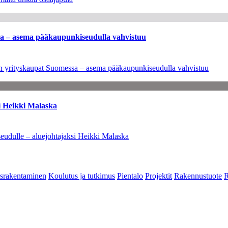
ssa – asema pääkaupunkiseudulla vahvistuu
leen yrityskaupat Suomessa – asema pääkaupunkiseudulla vahvistuu
i Heikki Malaska
eudulle – aluejohtajaksi Heikki Malaska
srakentaminen
Koulutus ja tutkimus
Pientalo
Projektit
Rakennustuote
R