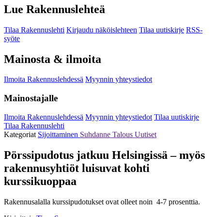
Lue Rakennuslehteä
Tilaa Rakennuslehti
Kirjaudu näköislehteen
Tilaa uutiskirje
RSS-
syöte
Mainosta & ilmoita
Ilmoita Rakennuslehdessä
Myynnin yhteystiedot
Mainostajalle
Ilmoita Rakennuslehdessä
Myynnin yhteystiedot
Tilaa uutiskirje
Tilaa Rakennuslehti
Kategoriat
Sijoittaminen
Suhdanne
Talous
Uutiset
Pörssipudotus jatkuu Helsingissä – myös
rakennusyhtiöt luisuvat kohti
kurssikuoppaa
Rakennusalalla kurssipudotukset ovat olleet noin 4-7 prosenttia.