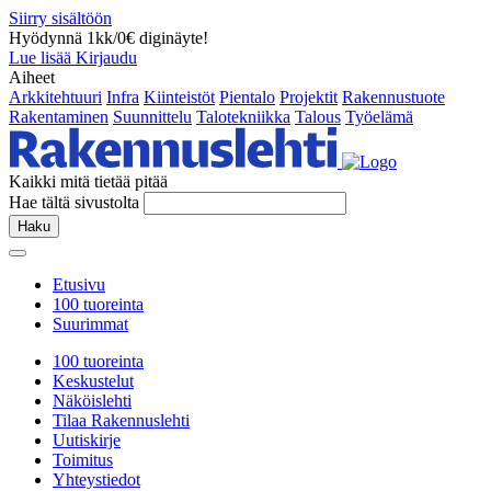
Siirry sisältöön
Hyödynnä 1kk/0€ diginäyte!
Lue lisää
Kirjaudu
Aiheet
Arkkitehtuuri
Infra
Kiinteistöt
Pientalo
Projektit
Rakennustuote
Rakentaminen
Suunnittelu
Talotekniikka
Talous
Työelämä
Kaikki mitä tietää pitää
Hae tältä sivustolta
Haku
Etusivu
100 tuoreinta
Suurimmat
100 tuoreinta
Keskustelut
Näköislehti
Tilaa Rakennuslehti
Uutiskirje
Toimitus
Yhteystiedot