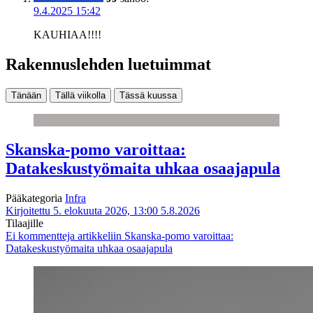
9.4.2025 15:42
KAUHIAA!!!!
Rakennuslehden luetuimmat
Tänään
Tällä viikolla
Tässä kuussa
Skanska-pomo varoittaa:
Datakeskustyömaita uhkaa osaajapula
Pääkategoria
Infra
Kirjoitettu 5. elokuuta 2026, 13:00
5.8.2026
Tilaajille
Ei kommentteja
artikkeliin Skanska-pomo varoittaa:
Datakeskustyömaita uhkaa osaajapula