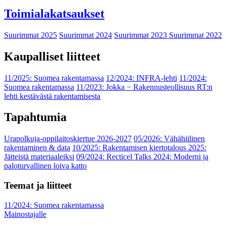
Toimialakatsaukset
Suurimmat 2025
Suurimmat 2024
Suurimmat 2023
Suurimmat 2022
Kaupalliset liitteet
11/2025: Suomea rakentamassa
12/2024: INFRA-lehti
11/2024:
Suomea rakentamassa
11/2023: Jokka − Rakennusteollisuus RT:n
lehti kestävästä rakentamisesta
Tapahtumia
Urapolkuja-oppilaitoskiertue 2026-2027
05/2026: Vähähiilinen
rakentaminen & data
10/2025: Rakentamisen kiertotalous 2025:
Jätteistä materiaaleiksi
09/2024: Recticel Talks 2024: Moderni ja
paloturvallinen loiva katto
Teemat ja liitteet
11/2024: Suomea rakentamassa
Mainostajalle