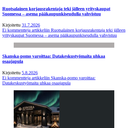
Ruotsalainen korjausrakentaja teki jälleen yrityskaupat
Suomessa – asema pääkaupunkiseudulla vahvistuu
Kirjoitettu
31.7.2026
Ei kommentteja
artikkeliin Ruotsalainen korjausrakentaja teki jälleen
yrityskaupat Suomessa – asema pääkaupunkiseudulla vahvistuu
Skanska-pomo varoittaa: Datakeskustyömaita uhkaa
osaajapula
Kirjoitettu
5.8.2026
Ei kommentteja
artikkeliin Skanska-pomo varoittaa:
Datakeskustyömaita uhkaa osaajapula