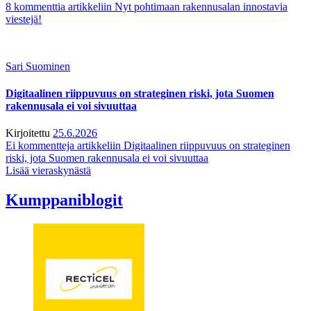
8 kommenttia
artikkeliin Nyt pohtimaan rakennusalan innostavia
viestejä!
Sari Suominen
Digitaalinen riippuvuus on strateginen riski, jota Suomen
rakennusala ei voi sivuuttaa
Kirjoitettu
25.6.2026
Ei kommentteja
artikkeliin Digitaalinen riippuvuus on strateginen
riski, jota Suomen rakennusala ei voi sivuuttaa
Lisää vieraskynästä
Kumppaniblogit