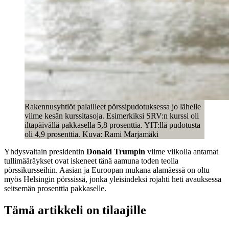
Rakennusyhtiöt palailleet pörssipudotuksessa jo lähelle
viime kesän kurssitasoja. Esimerkiksi SRV:n kurssi oli
iltapäivällä pakkasella 5,8 prosenttia. YIT:llä pudotusta
oli 4,9 prosenttia. Kuva: Rami Marjamäki
Yhdysvaltain presidentin
Donald Trumpin
viime viikolla antamat
tullimääräykset ovat iskeneet tänä aamuna toden teolla
pörssikursseihin. Aasian ja Euroopan mukana alamäessä on oltu
myös Helsingin pörssissä, jonka yleisindeksi rojahti heti avauksessa
seitsemän prosenttia pakkaselle.
Tämä artikkeli on tilaajille