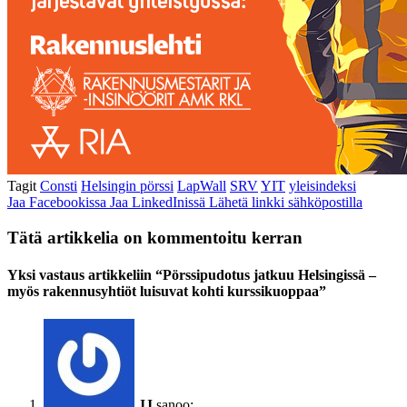
Tagit
Consti
Helsingin pörssi
LapWall
SRV
YIT
yleisindeksi
Jaa Facebookissa
Jaa LinkedInissä
Lähetä linkki sähköpostilla
Tätä artikkelia on kommentoitu kerran
Yksi vastaus artikkeliin “Pörssipudotus jatkuu Helsingissä –
myös rakennusyhtiöt luisuvat kohti kurssikuoppaa”
JJ
sanoo: