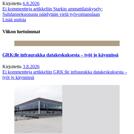
Kirjoitettu
6.8.2026
Ei kommentteja
artikkeliin Starkin ammattilaiskysely:
Suhdannekuopasta päädytään vielä työvoimapulaan
Lisää uutisia
Viikon luetuimmat
GRK:lle infraurakka datakeskuksesta – työt jo käynnissä
Kirjoitettu
3.8.2026
Ei kommentteja
artikkeliin GRK:lle infraurakka datakeskuksesta –
työt jo käynnissä