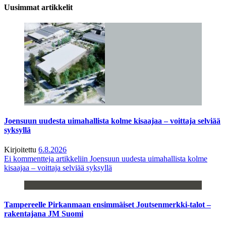
Uusimmat artikkelit
Joensuun uudesta uimahallista kolme kisaajaa – voittaja selviää
syksyllä
Kirjoitettu
6.8.2026
Ei kommentteja
artikkeliin Joensuun uudesta uimahallista kolme
kisaajaa – voittaja selviää syksyllä
Tampereelle Pirkanmaan ensimmäiset Joutsenmerkki-talot –
rakentajana JM Suomi