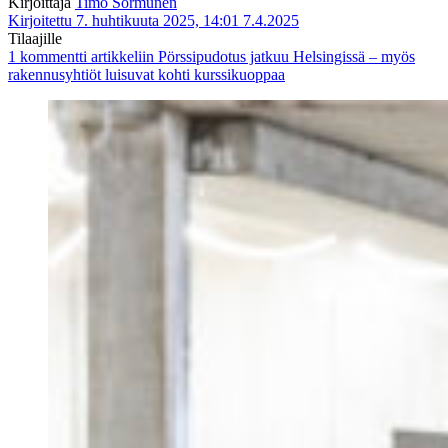
Kirjoittaja
Timo Sormunen
Kirjoitettu 7. huhtikuuta 2025, 14:01
7.4.2025
Tilaajille
1 kommentti
artikkeliin Pörssipudotus jatkuu Helsingissä – myös
rakennusyhtiöt luisuvat kohti kurssikuoppaa