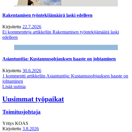
Rakentamisen työntekijämäärä laski edelleen
Kirjoitettu
22.7.2026
Ei kommentteja
artikkeliin Rakentamisen työntekijämäärä laski
edelleen
Asiantuntija: Kustannusohjauksen haaste on johtaminen
Kirjoitettu
30.6.2026
1 kommentti
artikkeliin Asiantuntija: Kustannusohjauksen haaste on
johtaminen
Lisää uutisia
Uusimmat työpaikat
Toimitusjohtaja
Yritys
KOAS
Kirjoitettu
3.8.2026