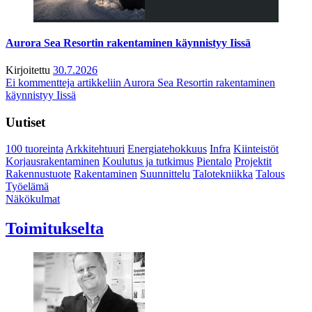
Aurora Sea Resortin rakentaminen käynnistyy Iissä
Kirjoitettu
30.7.2026
Ei kommentteja
artikkeliin Aurora Sea Resortin rakentaminen
käynnistyy Iissä
Uutiset
100 tuoreinta
Arkkitehtuuri
Energiatehokkuus
Infra
Kiinteistöt
Korjausrakentaminen
Koulutus ja tutkimus
Pientalo
Projektit
Rakennustuote
Rakentaminen
Suunnittelu
Talotekniikka
Talous
Työelämä
Näkökulmat
Toimitukselta