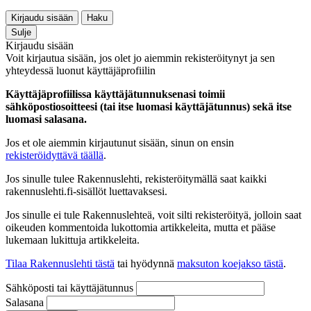
Kirjaudu sisään
Haku
Sulje
Kirjaudu sisään
Voit kirjautua sisään, jos olet jo aiemmin rekisteröitynyt ja sen
yhteydessä luonut käyttäjäprofiilin
Käyttäjäprofiilissa käyttäjätunnuksenasi toimii
sähköpostiosoitteesi (tai itse luomasi käyttäjätunnus) sekä itse
luomasi salasana.
Jos et ole aiemmin kirjautunut sisään, sinun on ensin
rekisteröidyttävä täällä
.
Jos sinulle tulee Rakennuslehti, rekisteröitymällä saat kaikki
rakennuslehti.fi-sisällöt luettavaksesi.
Jos sinulle ei tule Rakennuslehteä, voit silti rekisteröityä, jolloin saat
oikeuden kommentoida lukottomia artikkeleita, mutta et pääse
lukemaan lukittuja artikkeleita.
Tilaa Rakennuslehti tästä
tai hyödynnä
maksuton koejakso tästä
.
Sähköposti tai käyttäjätunnus
Salasana