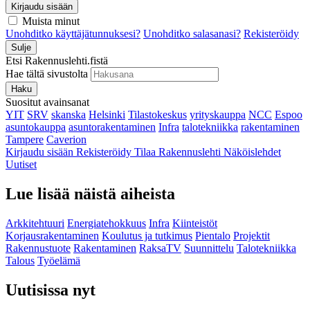
Kirjaudu sisään
Muista minut
Unohditko käyttäjätunnuksesi?
Unohditko salasanasi?
Rekisteröidy
Sulje
Etsi Rakennuslehti.fistä
Hae tältä sivustolta
Haku
Suositut avainsanat
YIT
SRV
skanska
Helsinki
Tilastokeskus
yrityskauppa
NCC
Espoo
asuntokauppa
asuntorakentaminen
Infra
talotekniikka
rakentaminen
Tampere
Caverion
Kirjaudu sisään
Rekisteröidy
Tilaa Rakennuslehti
Näköislehdet
Uutiset
Lue lisää näistä aiheista
Arkkitehtuuri
Energiatehokkuus
Infra
Kiinteistöt
Korjausrakentaminen
Koulutus ja tutkimus
Pientalo
Projektit
Rakennustuote
Rakentaminen
RaksaTV
Suunnittelu
Talotekniikka
Talous
Työelämä
Uutisissa nyt