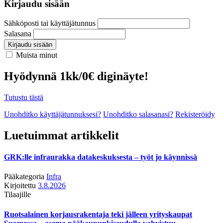
Kirjaudu sisään
Sähköposti tai käyttäjätunnus
Salasana
Kirjaudu sisään
Muista minut
Hyödynnä 1kk/0€ diginäyte!
Tutustu tästä
Unohditko käyttäjätunnuksesi?
Unohditko salasanasi?
Rekisteröidy
Luetuimmat artikkelit
GRK:lle infraurakka datakeskuksesta – työt jo käynnissä
Pääkategoria
Infra
Kirjoitettu
3.8.2026
Tilaajille
Ruotsalainen korjausrakentaja teki jälleen yrityskaupat