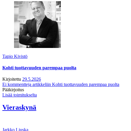
Tapio Kivistö
Kohti tuottavuuden parempaa puolta
Kirjoitettu
29.5.2026
Ei kommentteja
artikkeliin Kohti tuottavuuden parempaa puolta
Pääkirjoitus
Lisää toimitukselta
Vieraskynä
Jarkko Liuska