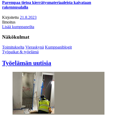
Parempaa tietoa kierrätysmateriaaleista kaivataan
rakennusalalla
Kirjoitettu
21.8.2023
Ilmoitus
Lisää kumppaneilta
Näkökulmat
Toimitukselta
Vieraskynä
Kumppaniblogit
Työpaikat & työelämä
Työelämän uutisia