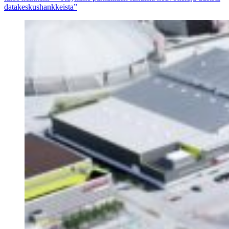
datakeskushankkeista”