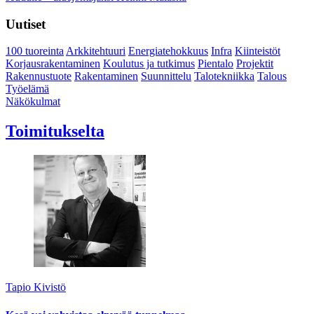
Uutiset
100 tuoreinta
Arkkitehtuuri
Energiatehokkuus
Infra
Kiinteistöt
Korjausrakentaminen
Koulutus ja tutkimus
Pientalo
Projektit
Rakennustuote
Rakentaminen
Suunnittelu
Talotekniikka
Talous
Työelämä
Näkökulmat
Toimitukselta
Tapio Kivistö