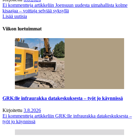
Ei kommentteja
artikkeliin Joensuun uudesta uimahallista kolme
kisaajaa – voittaja selviää syksyllä
Lisää uutisia
Viikon luetuimmat
GRK:lle infraurakka datakeskuksesta – työt jo käynnissä
Kirjoitettu
3.8.2026
Ei kommentteja
artikkeliin GRK:lle infraurakka datakeskuksesta –
työt jo käynnissä