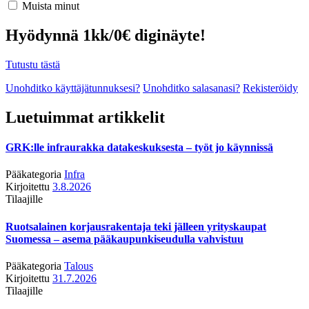
Muista minut
Hyödynnä 1kk/0€ diginäyte!
Tutustu tästä
Unohditko käyttäjätunnuksesi?
Unohditko salasanasi?
Rekisteröidy
Luetuimmat artikkelit
GRK:lle infraurakka datakeskuksesta – työt jo käynnissä
Pääkategoria
Infra
Kirjoitettu
3.8.2026
Tilaajille
Ruotsalainen korjausrakentaja teki jälleen yrityskaupat
Suomessa – asema pääkaupunkiseudulla vahvistuu
Pääkategoria
Talous
Kirjoitettu
31.7.2026
Tilaajille