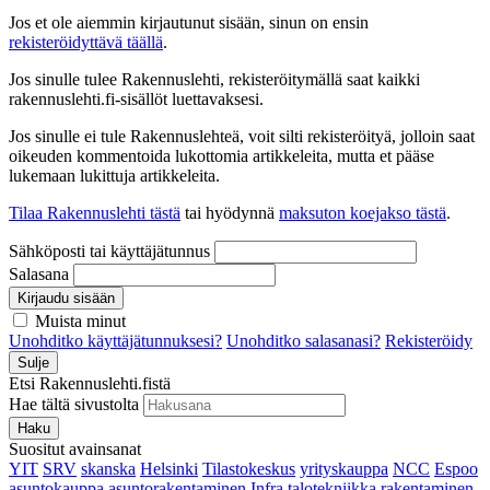
Jos et ole aiemmin kirjautunut sisään, sinun on ensin
rekisteröidyttävä täällä
.
Jos sinulle tulee Rakennuslehti, rekisteröitymällä saat kaikki
rakennuslehti.fi-sisällöt luettavaksesi.
Jos sinulle ei tule Rakennuslehteä, voit silti rekisteröityä, jolloin saat
oikeuden kommentoida lukottomia artikkeleita, mutta et pääse
lukemaan lukittuja artikkeleita.
Tilaa Rakennuslehti tästä
tai hyödynnä
maksuton koejakso tästä
.
Sähköposti tai käyttäjätunnus
Salasana
Kirjaudu sisään
Muista minut
Unohditko käyttäjätunnuksesi?
Unohditko salasanasi?
Rekisteröidy
Sulje
Etsi Rakennuslehti.fistä
Hae tältä sivustolta
Haku
Suositut avainsanat
YIT
SRV
skanska
Helsinki
Tilastokeskus
yrityskauppa
NCC
Espoo
asuntokauppa
asuntorakentaminen
Infra
talotekniikka
rakentaminen