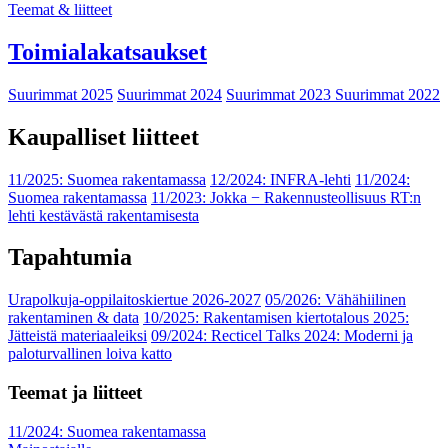
Teemat & liitteet
Toimialakatsaukset
Suurimmat 2025
Suurimmat 2024
Suurimmat 2023
Suurimmat 2022
Kaupalliset liitteet
11/2025: Suomea rakentamassa
12/2024: INFRA-lehti
11/2024:
Suomea rakentamassa
11/2023: Jokka − Rakennusteollisuus RT:n
lehti kestävästä rakentamisesta
Tapahtumia
Urapolkuja-oppilaitoskiertue 2026-2027
05/2026: Vähähiilinen
rakentaminen & data
10/2025: Rakentamisen kiertotalous 2025:
Jätteistä materiaaleiksi
09/2024: Recticel Talks 2024: Moderni ja
paloturvallinen loiva katto
Teemat ja liitteet
11/2024: Suomea rakentamassa