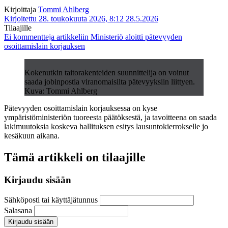
Kirjoittaja
Tommi Ahlberg
Kirjoitettu 28. toukokuuta 2026, 8:12
28.5.2026
Tilaajille
Ei kommentteja
artikkeliin Ministeriö aloitti pätevyyden
osoittamislain korjauksen
Kokenutkin taitorakenteiden suunnittelija on voinut
saada jobinpostia viranomaisilta pätevyyksiin liittyen.
Kuva: Tommi Ahlberg
Pätevyyden osoittamislain korjauksessa on kyse
ympäristöministeriön tuoreesta päätöksestä, ja tavoitteena on saada
lakimuutoksia koskeva hallituksen esitys lausuntokierrokselle jo
kesäkuun aikana.
Tämä artikkeli on tilaajille
Kirjaudu sisään
Sähköposti tai käyttäjätunnus
Salasana
Kirjaudu sisään