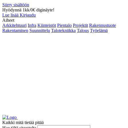
Siirry sisältöön
Hyödynnä 1kk/0€ diginäyte!
Lue lisää
Kirjaudu
Aiheet
Arkkitehtuuri
Infra
Kiinteistöt
Pientalo
Projektit
Rakennustuote
Rakentaminen
Suunnittelu
Talotekniikka
Talous
Työelämä
Kaikki mitä tietää pitää
Hae tältä sivustolta