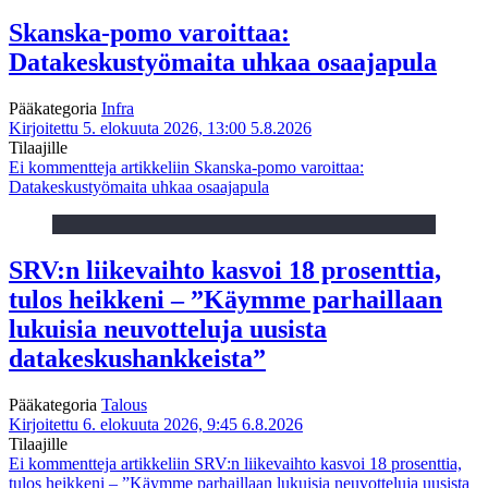
Skanska-pomo varoittaa:
Datakeskustyömaita uhkaa osaajapula
Pääkategoria
Infra
Kirjoitettu 5. elokuuta 2026, 13:00
5.8.2026
Tilaajille
Ei kommentteja
artikkeliin Skanska-pomo varoittaa:
Datakeskustyömaita uhkaa osaajapula
SRV:n liikevaihto kasvoi 18 prosenttia,
tulos heikkeni – ”Käymme parhaillaan
lukuisia neuvotteluja uusista
datakeskushankkeista”
Pääkategoria
Talous
Kirjoitettu 6. elokuuta 2026, 9:45
6.8.2026
Tilaajille
Ei kommentteja
artikkeliin SRV:n liikevaihto kasvoi 18 prosenttia,
tulos heikkeni – ”Käymme parhaillaan lukuisia neuvotteluja uusista