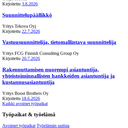
Kirjoitettu
3.8.2026
Suunnittelupäällikkö
Yritys
Tekova Oyj
Kirjoitettu
22.7.2026
Vastuusuunnittelija, tietomallintava suunnittelija
Yritys
FCG Finnish Consulting Group Oy
Kirjoitettu
20.7.2026
Rakennuttamisen nuorempi asiantuntija,
yhteistoiminnallisten hankkeiden asiantuntija ja
kustannusasiantuntija
Yritys
Boost Brothers Oy
Kirjoitettu
18.6.2026
Kaikki avoimet työpaikat
Työpaikat & työelämä
Avoimet työpaikat
Työelämän uutisia