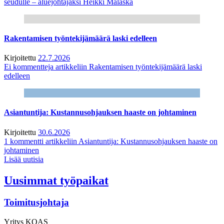
seudulle – aluejohtajaksi Heikki Malaska
Rakentamisen työntekijämäärä laski edelleen
Kirjoitettu
22.7.2026
Ei kommentteja
artikkeliin Rakentamisen työntekijämäärä laski
edelleen
Asiantuntija: Kustannusohjauksen haaste on johtaminen
Kirjoitettu
30.6.2026
1 kommentti
artikkeliin Asiantuntija: Kustannusohjauksen haaste on
johtaminen
Lisää uutisia
Uusimmat työpaikat
Toimitusjohtaja
Yritys
KOAS