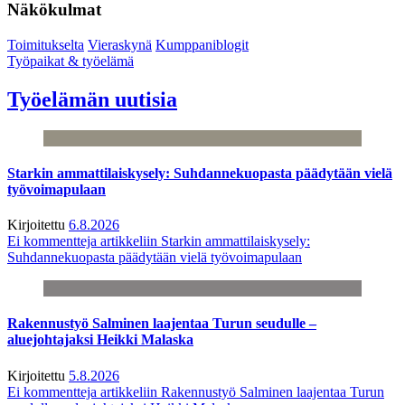
Näkökulmat
Toimitukselta
Vieraskynä
Kumppaniblogit
Työpaikat & työelämä
Työelämän uutisia
Starkin ammattilaiskysely: Suhdannekuopasta päädytään vielä
työvoimapulaan
Kirjoitettu
6.8.2026
Ei kommentteja
artikkeliin Starkin ammattilaiskysely:
Suhdannekuopasta päädytään vielä työvoimapulaan
Rakennustyö Salminen laajentaa Turun seudulle –
aluejohtajaksi Heikki Malaska
Kirjoitettu
5.8.2026
Ei kommentteja
artikkeliin Rakennustyö Salminen laajentaa Turun