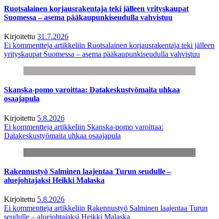
Ruotsalainen korjausrakentaja teki jälleen yrityskaupat
Suomessa – asema pääkaupunkiseudulla vahvistuu
Kirjoitettu
31.7.2026
Ei kommentteja
artikkeliin Ruotsalainen korjausrakentaja teki jälleen
yrityskaupat Suomessa – asema pääkaupunkiseudulla vahvistuu
Skanska-pomo varoittaa: Datakeskustyömaita uhkaa
osaajapula
Kirjoitettu
5.8.2026
Ei kommentteja
artikkeliin Skanska-pomo varoittaa:
Datakeskustyömaita uhkaa osaajapula
Rakennustyö Salminen laajentaa Turun seudulle –
aluejohtajaksi Heikki Malaska
Kirjoitettu
5.8.2026
Ei kommentteja
artikkeliin Rakennustyö Salminen laajentaa Turun
seudulle – aluejohtajaksi Heikki Malaska