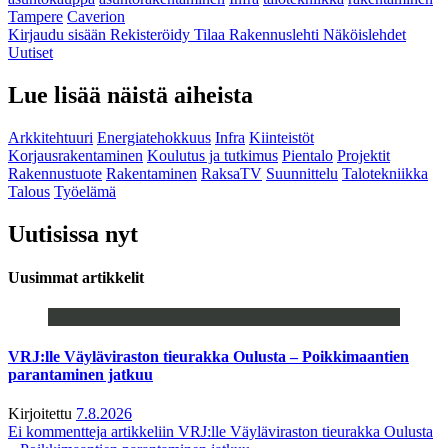
Tampere
Caverion
Kirjaudu sisään
Rekisteröidy
Tilaa Rakennuslehti
Näköislehdet
Uutiset
Lue lisää näistä aiheista
Arkkitehtuuri
Energiatehokkuus
Infra
Kiinteistöt
Korjausrakentaminen
Koulutus ja tutkimus
Pientalo
Projektit
Rakennustuote
Rakentaminen
RaksaTV
Suunnittelu
Talotekniikka
Talous
Työelämä
Uutisissa nyt
Uusimmat artikkelit
VRJ:lle Väyläviraston tieurakka Oulusta – Poikkimaantien
parantaminen jatkuu
Kirjoitettu
7.8.2026
Ei kommentteja
artikkeliin VRJ:lle Väyläviraston tieurakka Oulusta