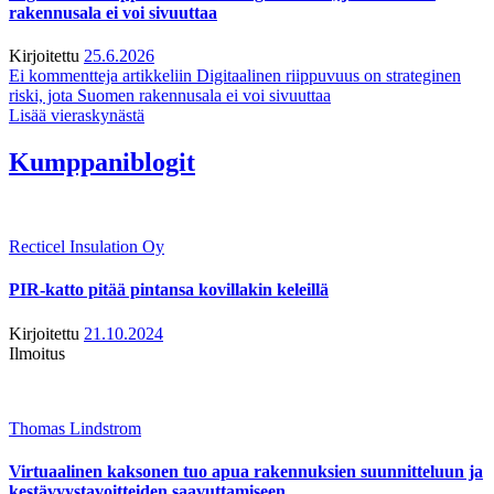
rakennusala ei voi sivuuttaa
Kirjoitettu
25.6.2026
Ei kommentteja
artikkeliin Digitaalinen riippuvuus on strateginen
riski, jota Suomen rakennusala ei voi sivuuttaa
Lisää vieraskynästä
Kumppaniblogit
Recticel Insulation Oy
PIR-katto pitää pintansa kovillakin keleillä
Kirjoitettu
21.10.2024
Ilmoitus
Thomas Lindstrom
Virtuaalinen kaksonen tuo apua rakennuksien suunnitteluun ja
kestävyystavoitteiden saavuttamiseen