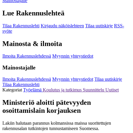
Mainostajalle
Lue Rakennuslehteä
Tilaa Rakennuslehti
Kirjaudu näköislehteen
Tilaa uutiskirje
RSS-
syöte
Mainosta & ilmoita
Ilmoita Rakennuslehdessä
Myynnin yhteystiedot
Mainostajalle
Ilmoita Rakennuslehdessä
Myynnin yhteystiedot
Tilaa uutiskirje
Tilaa Rakennuslehti
Kategoriat
Työelämä
Koulutus ja tutkimus
Suunnittelu
Uutiset
Ministeriö aloitti pätevyyden
osoittamislain korjauksen
Lakiin halutaan parannus kolmansissa maissa suoritettujen
rakennusalan tutkintojen tunnustamiseen Suomessa.