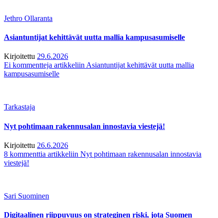
Jethro Ollaranta
Asiantuntijat kehittävät uutta mallia kampusasumiselle
Kirjoitettu
29.6.2026
Ei kommentteja
artikkeliin Asiantuntijat kehittävät uutta mallia
kampusasumiselle
Tarkastaja
Nyt pohtimaan rakennusalan innostavia viestejä!
Kirjoitettu
26.6.2026
8 kommenttia
artikkeliin Nyt pohtimaan rakennusalan innostavia
viestejä!
Sari Suominen
Digitaalinen riippuvuus on strateginen riski, jota Suomen