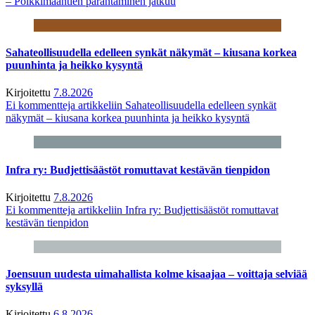
– Poikkimaantien parantaminen jatkuu
Sahateollisuudella edelleen synkät näkymät – kiusana korkea
puunhinta ja heikko kysyntä
Kirjoitettu
7.8.2026
Ei kommentteja
artikkeliin Sahateollisuudella edelleen synkät
näkymät – kiusana korkea puunhinta ja heikko kysyntä
Infra ry: Budjettisäästöt romuttavat kestävän tienpidon
Kirjoitettu
7.8.2026
Ei kommentteja
artikkeliin Infra ry: Budjettisäästöt romuttavat
kestävän tienpidon
Joensuun uudesta uimahallista kolme kisaajaa – voittaja selviää
syksyllä
Kirjoitettu
6.8.2026