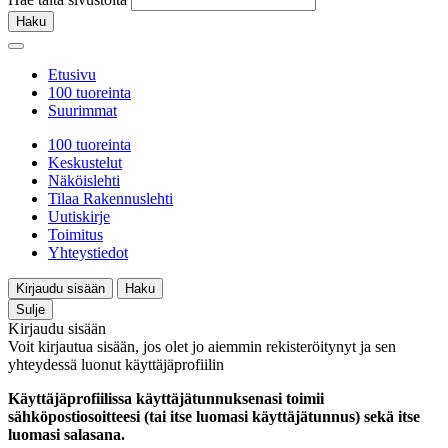
Haku
Etusivu
100 tuoreinta
Suurimmat
100 tuoreinta
Keskustelut
Näköislehti
Tilaa Rakennuslehti
Uutiskirje
Toimitus
Yhteystiedot
Kirjaudu sisään
Haku
Sulje
Kirjaudu sisään
Voit kirjautua sisään, jos olet jo aiemmin rekisteröitynyt ja sen
yhteydessä luonut käyttäjäprofiilin
Käyttäjäprofiilissa käyttäjätunnuksenasi toimii
sähköpostiosoitteesi (tai itse luomasi käyttäjätunnus) sekä itse
luomasi salasana.