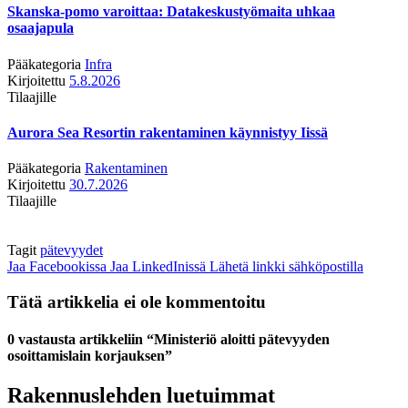
Skanska-pomo varoittaa: Datakeskustyömaita uhkaa
osaajapula
Pääkategoria
Infra
Kirjoitettu
5.8.2026
Tilaajille
Aurora Sea Resortin rakentaminen käynnistyy Iissä
Pääkategoria
Rakentaminen
Kirjoitettu
30.7.2026
Tilaajille
Tagit
pätevyydet
Jaa Facebookissa
Jaa LinkedInissä
Lähetä linkki sähköpostilla
Tätä artikkelia ei ole kommentoitu
0 vastausta artikkeliin “Ministeriö aloitti pätevyyden
osoittamislain korjauksen”
Rakennuslehden luetuimmat