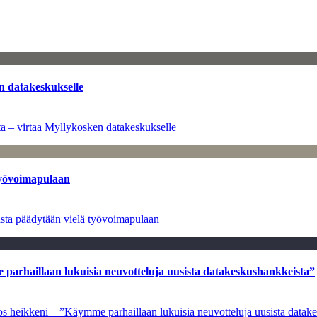
n datakeskukselle
a – virtaa Myllykosken datakeskukselle
työvoimapulaan
asta päädytään vielä työvoimapulaan
e parhaillaan lukuisia neuvotteluja uusista datakeskushankkeista”
ulos heikkeni – ”Käymme parhaillaan lukuisia neuvotteluja uusista data