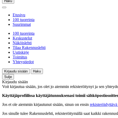
Haku
Etusivu
100 tuoreinta
Suurimmat
100 tuoreinta
Keskustelut
Näköislehti
Tilaa Rakennuslehti
Uutiskirje
Toimitus
Yhteystiedot
Kirjaudu sisään
Haku
Sulje
Kirjaudu sisään
Voit kirjautua sisään, jos olet jo aiemmin rekisteröitynyt ja sen yhteyde
Käyttäjäprofiilissa käyttäjätunnuksenasi toimii sähköpostiosoittees
Jos et ole aiemmin kirjautunut sisään, sinun on ensin
rekisteröidyttävä 
Jos sinulle tulee Rakennuslehti, rekisteröitymällä saat kaikki rakennusle