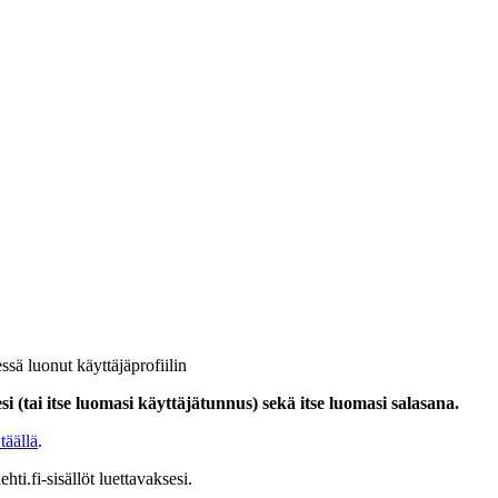
ssä luonut käyttäjäprofiilin
i (tai itse luomasi käyttäjätunnus) sekä itse luomasi salasana.
täällä
.
hti.fi-sisällöt luettavaksesi.