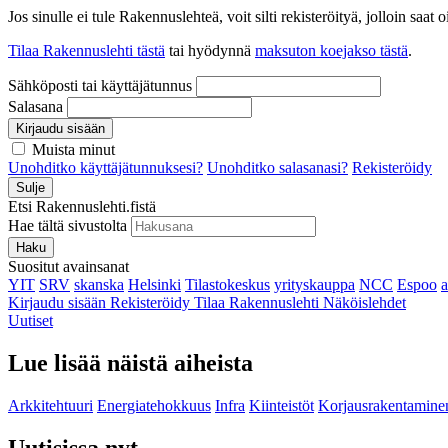
Jos sinulle ei tule Rakennuslehteä, voit silti rekisteröityä, jolloin sa
Tilaa Rakennuslehti tästä
tai hyödynnä
maksuton koejakso tästä
.
Sähköposti tai käyttäjätunnus
Salasana
Kirjaudu sisään
Muista minut
Unohditko käyttäjätunnuksesi?
Unohditko salasanasi?
Rekisteröidy
Sulje
Etsi Rakennuslehti.fistä
Hae tältä sivustolta
Haku
Suositut avainsanat
YIT
SRV
skanska
Helsinki
Tilastokeskus
yrityskauppa
NCC
Espoo
Kirjaudu sisään
Rekisteröidy
Tilaa Rakennuslehti
Näköislehdet
Uutiset
Lue lisää näistä aiheista
Arkkitehtuuri
Energiatehokkuus
Infra
Kiinteistöt
Korjausrakentamine
Uutisissa nyt