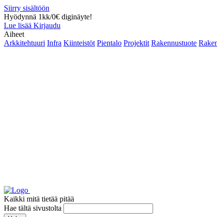
Siirry sisältöön
Hyödynnä 1kk/0€ diginäyte!
Lue lisää
Kirjaudu
Aiheet
Arkkitehtuuri
Infra
Kiinteistöt
Pientalo
Projektit
Rakennustuote
Raken
Kaikki mitä tietää pitää
Hae tältä sivustolta