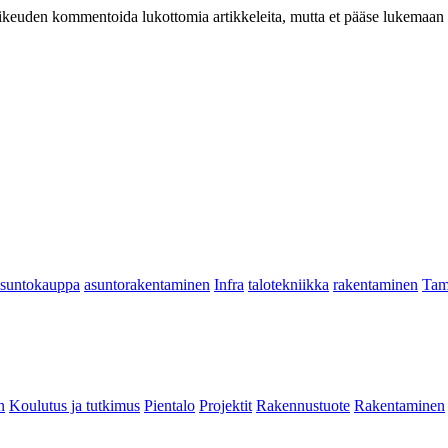
at oikeuden kommentoida lukottomia artikkeleita, mutta et pääse lukemaan l
asuntokauppa
asuntorakentaminen
Infra
talotekniikka
rakentaminen
Tam
n
Koulutus ja tutkimus
Pientalo
Projektit
Rakennustuote
Rakentaminen