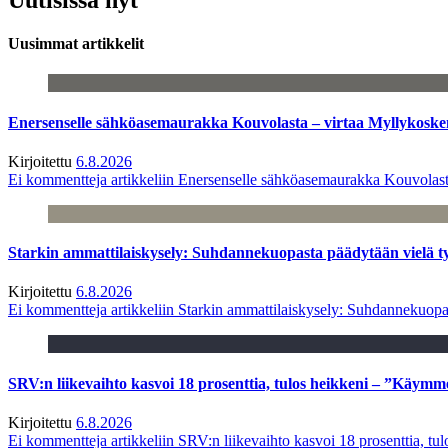
Uusimmat artikkelit
Enersenselle sähköasemaurakka Kouvolasta – virtaa Myllykoske
Kirjoitettu
6.8.2026
Ei kommentteja
artikkeliin Enersenselle sähköasemaurakka Kouvolast
Starkin ammattilaiskysely: Suhdannekuopasta päädytään vielä 
Kirjoitettu
6.8.2026
Ei kommentteja
artikkeliin Starkin ammattilaiskysely: Suhdannekuop
SRV:n liikevaihto kasvoi 18 prosenttia, tulos heikkeni – ”Käymm
Kirjoitettu
6.8.2026
Ei kommentteja
artikkeliin SRV:n liikevaihto kasvoi 18 prosenttia, t