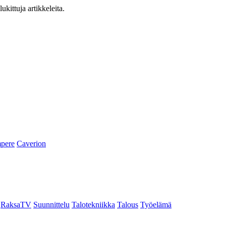
ukittuja artikkeleita.
pere
Caverion
RaksaTV
Suunnittelu
Talotekniikka
Talous
Työelämä