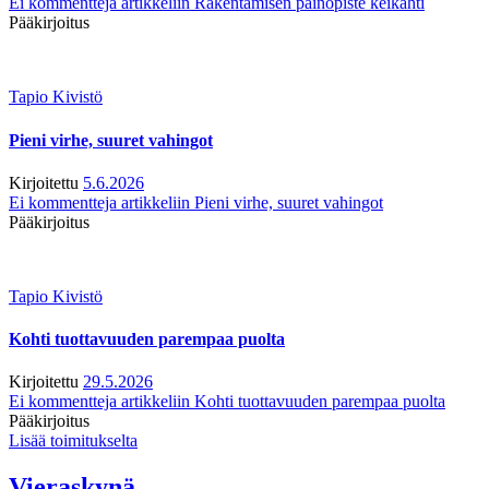
Ei kommentteja
artikkeliin Rakentamisen painopiste keikahti
Pääkirjoitus
Tapio Kivistö
Pieni virhe, suuret vahingot
Kirjoitettu
5.6.2026
Ei kommentteja
artikkeliin Pieni virhe, suuret vahingot
Pääkirjoitus
Tapio Kivistö
Kohti tuottavuuden parempaa puolta
Kirjoitettu
29.5.2026
Ei kommentteja
artikkeliin Kohti tuottavuuden parempaa puolta
Pääkirjoitus
Lisää toimitukselta
Vieraskynä