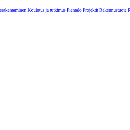
srakentaminen
Koulutus ja tutkimus
Pientalo
Projektit
Rakennustuote
R