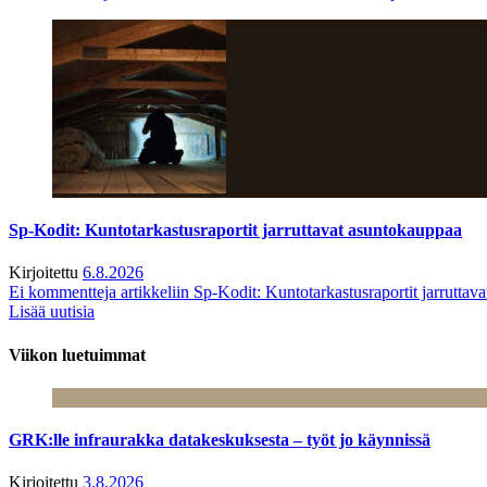
Sp-Kodit: Kuntotarkastusraportit jarruttavat asuntokauppaa
Kirjoitettu
6.8.2026
Ei kommentteja
artikkeliin Sp-Kodit: Kuntotarkastusraportit jarruttav
Lisää uutisia
Viikon luetuimmat
GRK:lle infraurakka datakeskuksesta – työt jo käynnissä
Kirjoitettu
3.8.2026