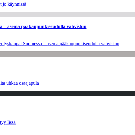
t jo käynnissä
ssa – asema pääkaupunkiseudulla vahvistuu
en yrityskaupat Suomessa – asema pääkaupunkiseudulla vahvistuu
ita uhkaa osaajapula
tyy Iissä