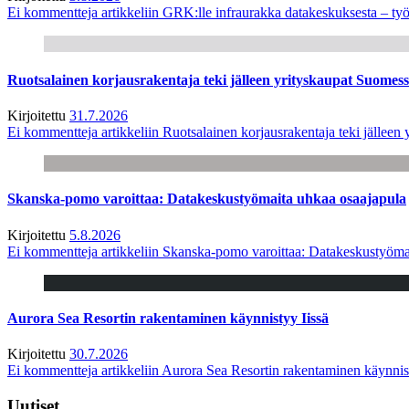
Ei kommentteja
artikkeliin GRK:lle infraurakka datakeskuksesta – työ
Ruotsalainen korjausrakentaja teki jälleen yrityskaupat Suome
Kirjoitettu
31.7.2026
Ei kommentteja
artikkeliin Ruotsalainen korjausrakentaja teki jälle
Skanska-pomo varoittaa: Datakeskustyömaita uhkaa osaajapula
Kirjoitettu
5.8.2026
Ei kommentteja
artikkeliin Skanska-pomo varoittaa: Datakeskustyöma
Aurora Sea Resortin rakentaminen käynnistyy Iissä
Kirjoitettu
30.7.2026
Ei kommentteja
artikkeliin Aurora Sea Resortin rakentaminen käynnis
Uutiset