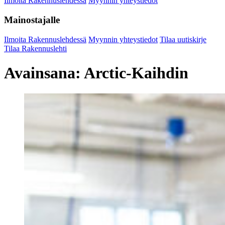
Ilmoita Rakennuslehdessä
Myynnin yhteystiedot
Mainostajalle
Ilmoita Rakennuslehdessä
Myynnin yhteystiedot
Tilaa uutiskirje
Tilaa Rakennuslehti
Avainsana:
Arctic-Kaihdin