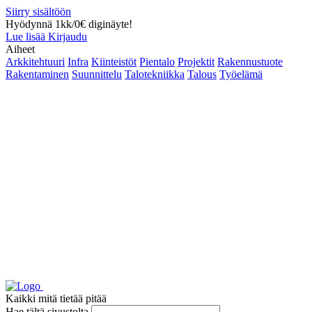
Siirry sisältöön
Hyödynnä 1kk/0€ diginäyte!
Lue lisää
Kirjaudu
Aiheet
Arkkitehtuuri
Infra
Kiinteistöt
Pientalo
Projektit
Rakennustuote
Rakentaminen
Suunnittelu
Talotekniikka
Talous
Työelämä
Kaikki mitä tietää pitää
Hae tältä sivustolta