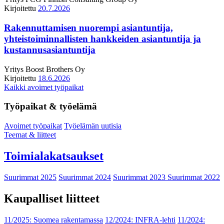
Kirjoitettu
20.7.2026
Rakennuttamisen nuorempi asiantuntija,
yhteistoiminnallisten hankkeiden asiantuntija ja
kustannusasiantuntija
Yritys
Boost Brothers Oy
Kirjoitettu
18.6.2026
Kaikki avoimet työpaikat
Työpaikat & työelämä
Avoimet työpaikat
Työelämän uutisia
Teemat & liitteet
Toimialakatsaukset
Suurimmat 2025
Suurimmat 2024
Suurimmat 2023
Suurimmat 2022
Kaupalliset liitteet
11/2025: Suomea rakentamassa
12/2024: INFRA-lehti
11/2024: