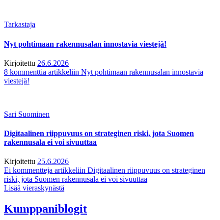
Tarkastaja
Nyt pohtimaan rakennusalan innostavia viestejä!
Kirjoitettu
26.6.2026
8 kommenttia
artikkeliin Nyt pohtimaan rakennusalan innostavia
viestejä!
Sari Suominen
Digitaalinen riippuvuus on strateginen riski, jota Suomen
rakennusala ei voi sivuuttaa
Kirjoitettu
25.6.2026
Ei kommentteja
artikkeliin Digitaalinen riippuvuus on strateginen
riski, jota Suomen rakennusala ei voi sivuuttaa
Lisää vieraskynästä
Kumppaniblogit