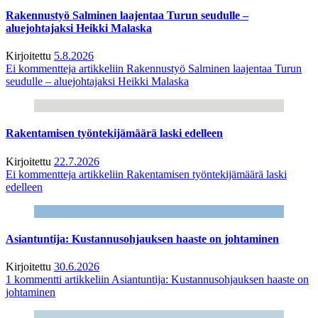
Rakennustyö Salminen laajentaa Turun seudulle –
aluejohtajaksi Heikki Malaska
Kirjoitettu
5.8.2026
Ei kommentteja
artikkeliin Rakennustyö Salminen laajentaa Turun
seudulle – aluejohtajaksi Heikki Malaska
Rakentamisen työntekijämäärä laski edelleen
Kirjoitettu
22.7.2026
Ei kommentteja
artikkeliin Rakentamisen työntekijämäärä laski
edelleen
Asiantuntija: Kustannusohjauksen haaste on johtaminen
Kirjoitettu
30.6.2026
1 kommentti
artikkeliin Asiantuntija: Kustannusohjauksen haaste on
johtaminen