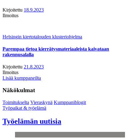
Kirjoitettu
18.9.2023
Ilmoitus
Helsingin kiertotalouden klusteriohjelma
Parempaa tietoa kierrätysmateriaaleista kaivataan
rakennusalalla
Kirjoitettu
21.8.2023
Ilmoitus
Lisää kumppaneilta
Näkökulmat
Toimitukselta
Vieraskynä
Kumppaniblogit
Työpaikat & työelämä
Työelämän uutisia