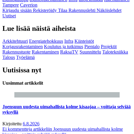
Tampere
Caverion
Kirjaudu sisään
Rekisteröidy
Tilaa Rakennuslehti
Näköislehdet
Uutiset
Lue lisää näistä aiheista
Arkkitehtuuri
Energiatehokkuus
Infra
Kiinteistöt
Korjausrakentaminen
Koulutus ja tutkimus
Pientalo
Projektit
Rakennustuote
Rakentaminen
RaksaTV
Suunnittelu
Talotekniikka
Talous
Työelämä
Uutisissa nyt
Uusimmat artikkelit
Joensuun uudesta uimahallista kolme kisaajaa – voittaja selviää
syksyllä
Kirjoitettu
6.8.2026
Ei kommentteja
artikkeliin Joensuun uudesta uimahallista kolme