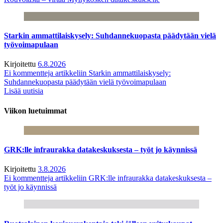
Starkin ammattilaiskysely: Suhdannekuopasta päädytään vielä
työvoimapulaan
Kirjoitettu
6.8.2026
Ei kommentteja
artikkeliin Starkin ammattilaiskysely:
Suhdannekuopasta päädytään vielä työvoimapulaan
Lisää uutisia
Viikon luetuimmat
GRK:lle infraurakka datakeskuksesta – työt jo käynnissä
Kirjoitettu
3.8.2026
Ei kommentteja
artikkeliin GRK:lle infraurakka datakeskuksesta –
työt jo käynnissä