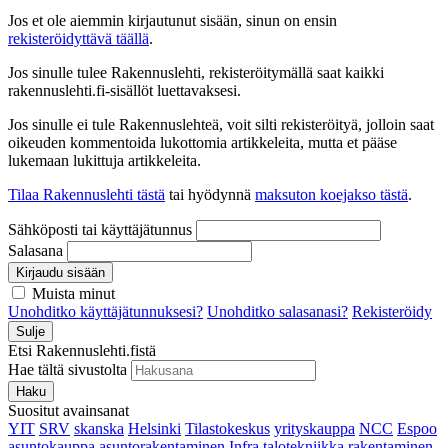
Jos et ole aiemmin kirjautunut sisään, sinun on ensin
rekisteröidyttävä täällä
.
Jos sinulle tulee Rakennuslehti, rekisteröitymällä saat kaikki
rakennuslehti.fi-sisällöt luettavaksesi.
Jos sinulle ei tule Rakennuslehteä, voit silti rekisteröityä, jolloin saat
oikeuden kommentoida lukottomia artikkeleita, mutta et pääse
lukemaan lukittuja artikkeleita.
Tilaa Rakennuslehti tästä
tai hyödynnä
maksuton koejakso tästä
.
Sähköposti tai käyttäjätunnus
Salasana
Kirjaudu sisään
Muista minut
Unohditko käyttäjätunnuksesi?
Unohditko salasanasi?
Rekisteröidy
Sulje
Etsi Rakennuslehti.fistä
Hae tältä sivustolta
Haku
Suositut avainsanat
YIT
SRV
skanska
Helsinki
Tilastokeskus
yrityskauppa
NCC
Espoo
asuntokauppa
asuntorakentaminen
Infra
talotekniikka
rakentaminen