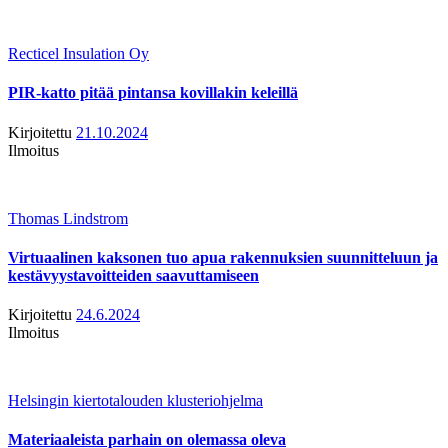
Recticel Insulation Oy
PIR-katto pitää pintansa kovillakin keleillä
Kirjoitettu
21.10.2024
Ilmoitus
Thomas Lindstrom
Virtuaalinen kaksonen tuo apua rakennuksien suunnitteluun ja
kestävyystavoitteiden saavuttamiseen
Kirjoitettu
24.6.2024
Ilmoitus
Helsingin kiertotalouden klusteriohjelma
Materiaaleista parhain on olemassa oleva