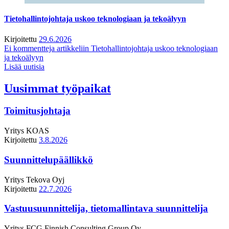
Tietohallintojohtaja uskoo teknologiaan ja tekoälyyn
Kirjoitettu
29.6.2026
Ei kommentteja
artikkeliin Tietohallintojohtaja uskoo teknologiaan
ja tekoälyyn
Lisää uutisia
Uusimmat työpaikat
Toimitusjohtaja
Yritys
KOAS
Kirjoitettu
3.8.2026
Suunnittelupäällikkö
Yritys
Tekova Oyj
Kirjoitettu
22.7.2026
Vastuusuunnittelija, tietomallintava suunnittelija
Yritys
FCG Finnish Consulting Group Oy