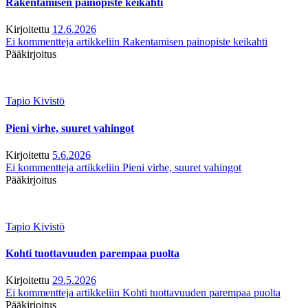
Rakentamisen painopiste keikahti
Kirjoitettu
12.6.2026
Ei kommentteja
artikkeliin Rakentamisen painopiste keikahti
Pääkirjoitus
Tapio Kivistö
Pieni virhe, suuret vahingot
Kirjoitettu
5.6.2026
Ei kommentteja
artikkeliin Pieni virhe, suuret vahingot
Pääkirjoitus
Tapio Kivistö
Kohti tuottavuuden parempaa puolta
Kirjoitettu
29.5.2026
Ei kommentteja
artikkeliin Kohti tuottavuuden parempaa puolta
Pääkirjoitus