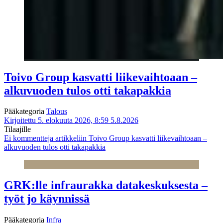
Toivo Group kasvatti liikevaihtoaan –
alkuvuoden tulos otti takapakkia
Pääkategoria
Talous
Kirjoitettu 5. elokuuta 2026, 8:59
5.8.2026
Tilaajille
Ei kommentteja
artikkeliin Toivo Group kasvatti liikevaihtoaan –
alkuvuoden tulos otti takapakkia
GRK:lle infraurakka datakeskuksesta –
työt jo käynnissä
Pääkategoria
Infra