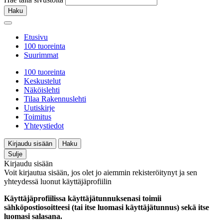
Haku
Etusivu
100 tuoreinta
Suurimmat
100 tuoreinta
Keskustelut
Näköislehti
Tilaa Rakennuslehti
Uutiskirje
Toimitus
Yhteystiedot
Kirjaudu sisään
Haku
Sulje
Kirjaudu sisään
Voit kirjautua sisään, jos olet jo aiemmin rekisteröitynyt ja sen
yhteydessä luonut käyttäjäprofiilin
Käyttäjäprofiilissa käyttäjätunnuksenasi toimii
sähköpostiosoitteesi (tai itse luomasi käyttäjätunnus) sekä itse
luomasi salasana.