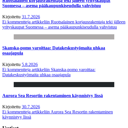
Ruotsalainen korjausrakentaja teki jälleen yrityskaupat
Suomessa – asema pääkaupunkiseudulla vahvistuu
Kirjoitettu
31.7.2026
Ei kommentteja
artikkeliin Ruotsalainen korjausrakentaja teki jälleen
yrityskaupat Suomessa – asema pääkaupunkiseudulla vahvistuu
Skanska-pomo varoittaa: Datakeskustyömaita uhkaa
osaajapula
Kirjoitettu
5.8.2026
Ei kommentteja
artikkeliin Skanska-pomo varoittaa:
Datakeskustyömaita uhkaa osaajapula
Aurora Sea Resortin rakentaminen käynnistyy Iissä
Kirjoitettu
30.7.2026
Ei kommentteja
artikkeliin Aurora Sea Resortin rakentaminen
käynnistyy Iissä