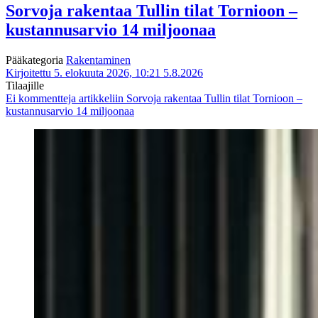
Sorvoja rakentaa Tullin tilat Tornioon –
kustannusarvio 14 miljoonaa
Pääkategoria
Rakentaminen
Kirjoitettu 5. elokuuta 2026, 10:21
5.8.2026
Tilaajille
Ei kommentteja
artikkeliin Sorvoja rakentaa Tullin tilat Tornioon –
kustannusarvio 14 miljoonaa