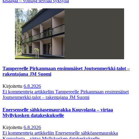
kisaajaa – voittaja selviää syksyllä
Tampereelle Pirkanmaan ensimmäiset Joutsenmerkki-talot –
rakentajana JM Suomi
Kirjoitettu
6.8.2026
Ei kommentteja
artikkeliin Tampereelle Pirkanmaan ensimmäiset
Joutsenmerkki-talot – rakentajana JM Suomi
Enersenselle sähköasemaurakka Kouvolasta – virtaa
Myllykosken datakeskukselle
Kirjoitettu
6.8.2026
Ei kommentteja
artikkeliin Enersenselle sähköasemaurakka
Kouvolasta – virtaa Myllykosken datakeskukselle