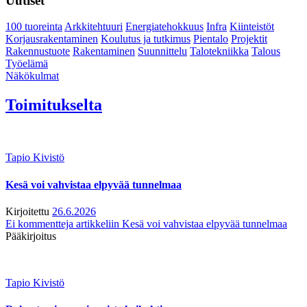
Uutiset
100 tuoreinta
Arkkitehtuuri
Energiatehokkuus
Infra
Kiinteistöt
Korjausrakentaminen
Koulutus ja tutkimus
Pientalo
Projektit
Rakennustuote
Rakentaminen
Suunnittelu
Talotekniikka
Talous
Työelämä
Näkökulmat
Toimitukselta
Tapio Kivistö
Kesä voi vahvistaa elpyvää tunnelmaa
Kirjoitettu
26.6.2026
Ei kommentteja
artikkeliin Kesä voi vahvistaa elpyvää tunnelmaa
Pääkirjoitus
Tapio Kivistö