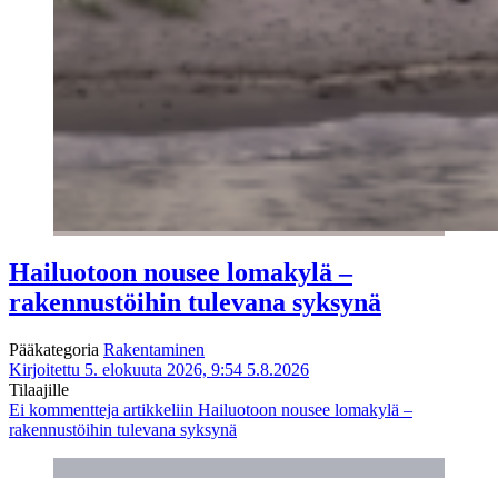
Hailuotoon nousee lomakylä –
rakennustöihin tulevana syksynä
Pääkategoria
Rakentaminen
Kirjoitettu 5. elokuuta 2026, 9:54
5.8.2026
Tilaajille
Ei kommentteja
artikkeliin Hailuotoon nousee lomakylä –
rakennustöihin tulevana syksynä