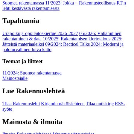
Suomea rakentamassa
11/2023: Jokka − Rakennusteollisuus RT:n
lehti kestävästä rakentamisesta
Tapahtumia
Urapolkuja-oppilaitoskiertue 2026-2027
05/2026: Vähähiilinen
rakentaminen & data
10/2025: Rakentamisen kiertotalous 2025:
Jätteistä materiaaleiksi
09/2024: Recticel Talks 2024: Moderni ja
paloturvallinen loiva katto
Teemat ja liitteet
11/2024: Suomea rakentamassa
Mainostajalle
Lue Rakennuslehteä
Tilaa Rakennuslehti
Kirjaudu näköislehteen
Tilaa uutiskirje
RSS-
syöte
Mainosta & ilmoita