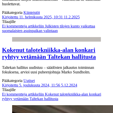
huolettavat.
Pääkategoria
Kiinteistöt
Kirjoitettu 11. helmikuuta 2025, 10:31
11.2.2025
Tilaajille
Ei kommentteja
artikkeliin Julkisten tilojen kunto vaikuttaa
suomalaisten asuinpaikan valintaan
Kokenut talotekniikka-alan konkari
ryhtyy vetämään Taltekan hallitusta
Taltekan hallitus uudistuu – säädösten jalkautus toiminnan
fokuksena, arvioi uusi puheenjohtaja Marko Sundholm.
Pääkategoria
Uutiset
Kirjoitettu 5. joulukuuta 2024, 11:56
5.12.2024
Tilaajille
Ei kommentteja
artikkeliin Kokenut talotekniikka-alan konkari
ryhtyy vetämään Taltekan hallitusta