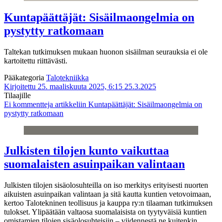
Kuntapäättäjät: Sisäilmaongelmia on
pystytty ratkomaan
Taltekan tutkimuksen mukaan huonon sisäilman seurauksia ei ole
kartoitettu riittävästi.
Pääkategoria
Talotekniikka
Kirjoitettu 25. maaliskuuta 2025, 6:15
25.3.2025
Tilaajille
Ei kommentteja
artikkeliin Kuntapäättäjät: Sisäilmaongelmia on
pystytty ratkomaan
Julkisten tilojen kunto vaikuttaa
suomalaisten asuinpaikan valintaan
Julkisten tilojen sisäolosuhteilla on iso merkitys erityisesti nuorten
aikuisten asuinpaikan valintaan ja sitä kautta kuntien vetovoimaan,
kertoo Talotekninen teollisuus ja kauppa ry:n tilaaman tutkimuksen
tulokset. Ylipäätään valtaosa suomalaisista on tyytyväisiä kuntien
omistamien tilojen sisäolosuhteisiin – viidennestä ne kuitenkin