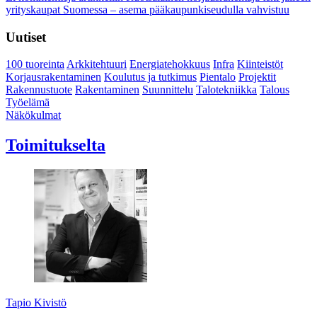
yrityskaupat Suomessa – asema pääkaupunkiseudulla vahvistuu
Uutiset
100 tuoreinta
Arkkitehtuuri
Energiatehokkuus
Infra
Kiinteistöt
Korjausrakentaminen
Koulutus ja tutkimus
Pientalo
Projektit
Rakennustuote
Rakentaminen
Suunnittelu
Talotekniikka
Talous
Työelämä
Näkökulmat
Toimitukselta
Tapio Kivistö