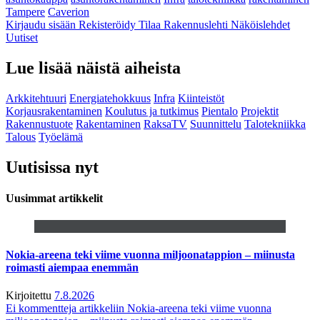
Tampere
Caverion
Kirjaudu sisään
Rekisteröidy
Tilaa Rakennuslehti
Näköislehdet
Uutiset
Lue lisää näistä aiheista
Arkkitehtuuri
Energiatehokkuus
Infra
Kiinteistöt
Korjausrakentaminen
Koulutus ja tutkimus
Pientalo
Projektit
Rakennustuote
Rakentaminen
RaksaTV
Suunnittelu
Talotekniikka
Talous
Työelämä
Uutisissa nyt
Uusimmat artikkelit
Nokia-areena teki viime vuonna miljoonatappion – miinusta
roimasti aiempaa enemmän
Kirjoitettu
7.8.2026
Ei kommentteja
artikkeliin Nokia-areena teki viime vuonna