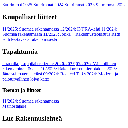
Suurimmat 2025
Suurimmat 2024
Suurimmat 2023
Suurimmat 2022
Kaupalliset liitteet
11/2025: Suomea rakentamassa
12/2024: INFRA-lehti
11/2024:
Suomea rakentamassa
11/2023: Jokka − Rakennusteollisuus RT:n
lehti kestävästä rakentamisesta
Tapahtumia
Urapolkuja-oppilaitoskiertue 2026-2027
05/2026: Vähähiilinen
rakentaminen & data
10/2025: Rakentamisen kiertotalous 2025:
Jätteistä materiaaleiksi
09/2024: Recticel Talks 2024: Moderni ja
paloturvallinen loiva katto
Teemat ja liitteet
11/2024: Suomea rakentamassa
Mainostajalle
Lue Rakennuslehteä