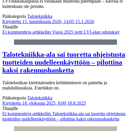
LVI-tukkukaupassa ei vieläkään muutosta parempaan – kasvua ei
kuitenkaan ole peruttu.
Pääkategoria
Talotekniikka
Kirjoitettu 15. tammikuuta 2026, 14:05
15.1.2026
Tilaajille
Ei kommentteja
artikkeliin Vuosi 2025 petti LVI-alan odotukset
Talotekniikka-ala sai tuoretta ohjeistusta
tuotteiden uudelleenkäyttöön – pilottina
kaksi rakennushanketta
Talotekniikan kiertotalouden kehittämiseen on painetta ja
mahdollisuuksia. Esteitäkin on.
Pääkategoria
Talotekniikka
Kirjoitettu 18. elokuuta 2025, 8:00
18.8.2025
Tilaajille
Ei kommentteja
artikkeliin Talotekniikka-ala sai tuoretta ohjeistusta
tuotteiden uudelleenkäyttöön – pilottina kaksi rakennushanketta