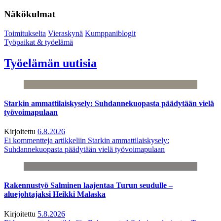
Näkökulmat
Toimitukselta
Vieraskynä
Kumppaniblogit
Työpaikat & työelämä
Työelämän uutisia
Starkin ammattilaiskysely: Suhdannekuopasta päädytään vielä
työvoimapulaan
Kirjoitettu
6.8.2026
Ei kommentteja
artikkeliin Starkin ammattilaiskysely:
Suhdannekuopasta päädytään vielä työvoimapulaan
Rakennustyö Salminen laajentaa Turun seudulle –
aluejohtajaksi Heikki Malaska
Kirjoitettu
5.8.2026