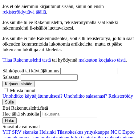
Jos et ole aiemmin kirjautunut sisään, sinun on ensin
rekisteröidyttävä täällä
.
Jos sinulle tulee Rakennuslehti, rekisteröitymällä saat kaikki
rakennuslehti.fi-sisällöt luettavaksesi.
Jos sinulle ei tule Rakennuslehteä, voit silti rekisteröityä, jolloin saat
oikeuden kommentoida lukottomia artikkeleita, mutta et pääse
lukemaan lukittuja artikkeleita.
Tilaa Rakennuslehti tästä
tai hyödynnä
maksuton koejakso tästä
.
Sähköposti tai käyttäjätunnus
Salasana
Kirjaudu sisään
Muista minut
Unohditko käyttäjätunnuksesi?
Unohditko salasanasi?
Rekisteröidy
Sulje
Etsi Rakennuslehti.fistä
Hae tältä sivustolta
Haku
Suositut avainsanat
YIT
SRV
skanska
Helsinki
Tilastokeskus
yrityskauppa
NCC
Espoo
asuntokauppa
asuntorakentaminen
Infra
talotekniikka
rakentaminen