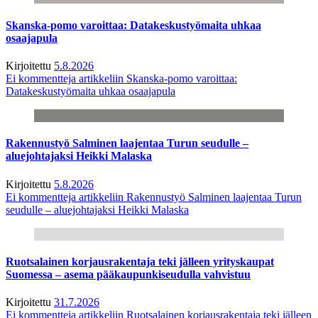
Skanska-pomo varoittaa: Datakeskustyömaita uhkaa
osaajapula
Kirjoitettu
5.8.2026
Ei kommentteja
artikkeliin Skanska-pomo varoittaa:
Datakeskustyömaita uhkaa osaajapula
Rakennustyö Salminen laajentaa Turun seudulle –
aluejohtajaksi Heikki Malaska
Kirjoitettu
5.8.2026
Ei kommentteja
artikkeliin Rakennustyö Salminen laajentaa Turun
seudulle – aluejohtajaksi Heikki Malaska
Ruotsalainen korjausrakentaja teki jälleen yrityskaupat
Suomessa – asema pääkaupunkiseudulla vahvistuu
Kirjoitettu
31.7.2026
Ei kommentteja
artikkeliin Ruotsalainen korjausrakentaja teki jälleen