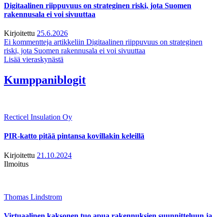
Digitaalinen riippuvuus on strateginen riski, jota Suomen
rakennusala ei voi sivuuttaa
Kirjoitettu
25.6.2026
Ei kommentteja
artikkeliin Digitaalinen riippuvuus on strateginen
riski, jota Suomen rakennusala ei voi sivuuttaa
Lisää vieraskynästä
Kumppaniblogit
Recticel Insulation Oy
PIR-katto pitää pintansa kovillakin keleillä
Kirjoitettu
21.10.2024
Ilmoitus
Thomas Lindstrom
Virtuaalinen kaksonen tuo apua rakennuksien suunnitteluun ja