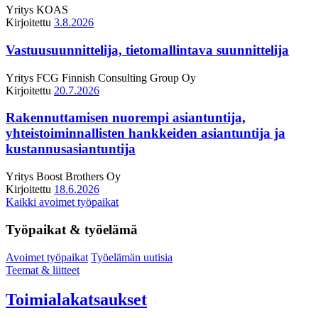
Yritys
KOAS
Kirjoitettu
3.8.2026
Vastuusuunnittelija, tietomallintava suunnittelija
Yritys
FCG Finnish Consulting Group Oy
Kirjoitettu
20.7.2026
Rakennuttamisen nuorempi asiantuntija,
yhteistoiminnallisten hankkeiden asiantuntija ja
kustannusasiantuntija
Yritys
Boost Brothers Oy
Kirjoitettu
18.6.2026
Kaikki avoimet työpaikat
Työpaikat & työelämä
Avoimet työpaikat
Työelämän uutisia
Teemat & liitteet
Toimialakatsaukset