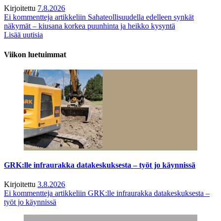
Kirjoitettu
7.8.2026
Ei kommentteja
artikkeliin Sahateollisuudella edelleen synkät
näkymät – kiusana korkea puunhinta ja heikko kysyntä
Lisää uutisia
Viikon luetuimmat
GRK:lle infraurakka datakeskuksesta – työt jo käynnissä
Kirjoitettu
3.8.2026
Ei kommentteja
artikkeliin GRK:lle infraurakka datakeskuksesta –
työt jo käynnissä