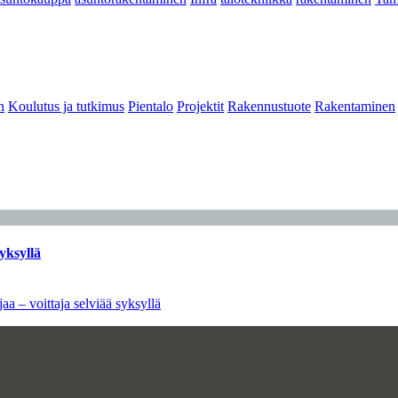
n
Koulutus ja tutkimus
Pientalo
Projektit
Rakennustuote
Rakentaminen
yksyllä
aa – voittaja selviää syksyllä