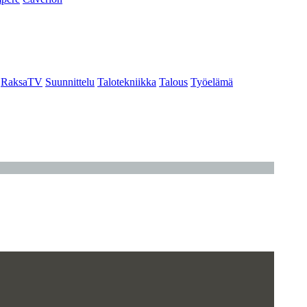
RaksaTV
Suunnittelu
Talotekniikka
Talous
Työelämä