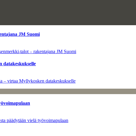
kentajana JM Suomi
senmerkki-talot – rakentajana JM Suomi
n datakeskukselle
a – virtaa Myllykosken datakeskukselle
työvoimapulaan
asta päädytään vielä työvoimapulaan