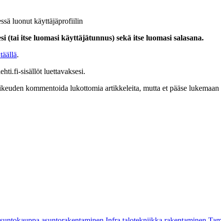
ssä luonut käyttäjäprofiilin
i (tai itse luomasi käyttäjätunnus) sekä itse luomasi salasana.
täällä
.
hti.fi-sisällöt luettavaksesi.
at oikeuden kommentoida lukottomia artikkeleita, mutta et pääse lukemaan l
asuntokauppa
asuntorakentaminen
Infra
talotekniikka
rakentaminen
Tam