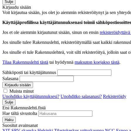
Sulje
Kirjaudu sisään
Voit kirjautua sisään, jos olet jo aiemmin rekisteröitynyt ja sen yhteyde
Käyttäjäprofiilissa käyttäjätunnuksenasi toimii sähköpostiosoittees
Jos et ole aiemmin kirjautunut sisään, sinun on ensin
rekisteröidyttävä 
Jos sinulle tulee Rakennuslehti, rekisteröitymällä saat kaikki rakennusle
Jos sinulle ei tule Rakennuslehteä, voit silti rekisteröityä, jolloin sa
Tilaa Rakennuslehti tästä
tai hyödynnä
maksuton koejakso tästä
.
Sähköposti tai käyttäjätunnus
Salasana
Kirjaudu sisään
Muista minut
Unohditko käyttäjätunnuksesi?
Unohditko salasanasi?
Rekisteröidy
Sulje
Etsi Rakennuslehti.fistä
Hae tältä sivustolta
Haku
Suositut avainsanat
YIT
SRV
skanska
Helsinki
Tilastokeskus
yrityskauppa
NCC
Espoo