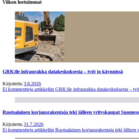
Viikon luetuimmat
GRK:lle infraurakka datakeskuksesta – työt jo käynnissä
Kirjoitettu
3.8.2026
Ei kommentteja
artikkeliin GRK:lle infraurakka datakeskuksesta – työ
Ruotsalainen korjausrakentaja teki jälleen yrityskaupat Suome
Kirjoitettu
31.7.2026
Ei kommentteja
artikkeliin Ruotsalainen korjausrakentaja teki jälle