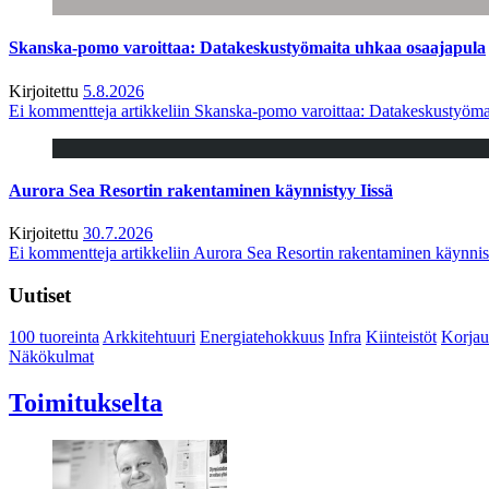
Skanska-pomo varoittaa: Datakeskustyömaita uhkaa osaajapula
Kirjoitettu
5.8.2026
Ei kommentteja
artikkeliin Skanska-pomo varoittaa: Datakeskustyöma
Aurora Sea Resortin rakentaminen käynnistyy Iissä
Kirjoitettu
30.7.2026
Ei kommentteja
artikkeliin Aurora Sea Resortin rakentaminen käynnis
Uutiset
100 tuoreinta
Arkkitehtuuri
Energiatehokkuus
Infra
Kiinteistöt
Korjau
Näkökulmat
Toimitukselta