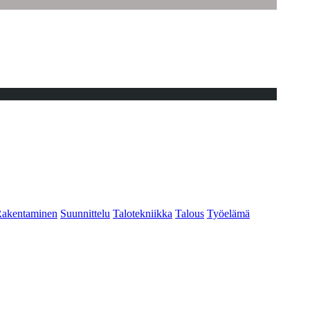
akentaminen
Suunnittelu
Talotekniikka
Talous
Työelämä