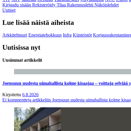
Kirjaudu sisään
Rekisteröidy
Tilaa Rakennuslehti
Näköislehdet
Uutiset
Lue lisää näistä aiheista
Arkkitehtuuri
Energiatehokkuus
Infra
Kiinteistöt
Korjausrakentamine
Uutisissa nyt
Uusimmat artikkelit
Joensuun uudesta uimahallista kolme kisaajaa – voittaja selviää s
Kirjoitettu
6.8.2026
Ei kommentteja
artikkeliin Joensuun uudesta uimahallista kolme kisaaj