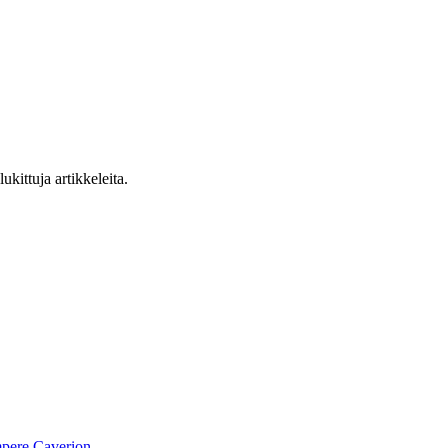
ukittuja artikkeleita.
pere
Caverion