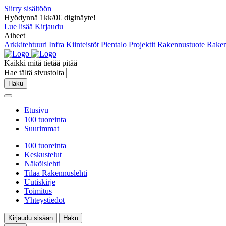
Siirry sisältöön
Hyödynnä 1kk/0€ diginäyte!
Lue lisää
Kirjaudu
Aiheet
Arkkitehtuuri
Infra
Kiinteistöt
Pientalo
Projektit
Rakennustuote
Raken
Kaikki mitä tietää pitää
Hae tältä sivustolta
Haku
Etusivu
100 tuoreinta
Suurimmat
100 tuoreinta
Keskustelut
Näköislehti
Tilaa Rakennuslehti
Uutiskirje
Toimitus
Yhteystiedot
Kirjaudu sisään
Haku