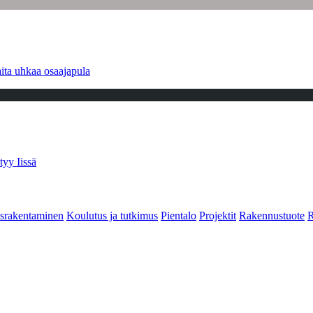
ita uhkaa osaajapula
tyy Iissä
srakentaminen
Koulutus ja tutkimus
Pientalo
Projektit
Rakennustuote
R