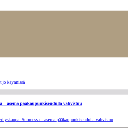
t jo käynnissä
ssa – asema pääkaupunkiseudulla vahvistuu
en yrityskaupat Suomessa – asema pääkaupunkiseudulla vahvistuu