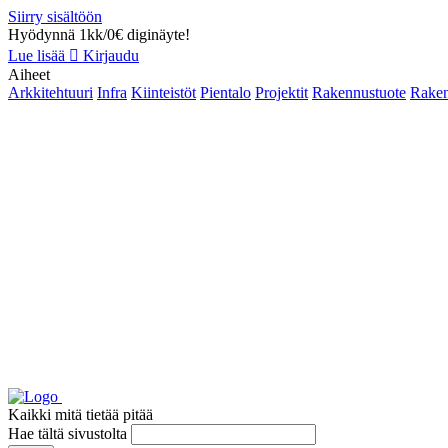
Siirry sisältöön
Hyödynnä 1kk/0€ diginäyte!
Lue lisää
Kirjaudu
Aiheet
Arkkitehtuuri
Infra
Kiinteistöt
Pientalo
Projektit
Rakennustuote
Raken
Kaikki mitä tietää pitää
Hae tältä sivustolta