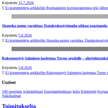
Kirjoitettu
31.7.2026
Ei kommentteja
artikkeliin Ruotsalainen korjausrakentaja teki jäl
Skanska-pomo varoittaa: Datakeskustyömaita uhkaa osaajapula
Kirjoitettu
5.8.2026
Ei kommentteja
artikkeliin Skanska-pomo varoittaa: Datakeskustyö
Rakennustyö Salminen laajentaa Turun seudulle – aluejohtajaks
Kirjoitettu
5.8.2026
Ei kommentteja
artikkeliin Rakennustyö Salminen laajentaa Turun s
Uutiset
100 tuoreinta
Arkkitehtuuri
Energiatehokkuus
Infra
Kiinteistöt
Korjau
Näkökulmat
Toimitukselta