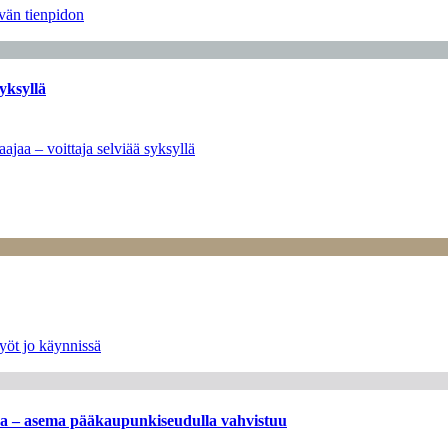
ävän tienpidon
yksyllä
ajaa – voittaja selviää syksyllä
yöt jo käynnissä
ssa – asema pääkaupunkiseudulla vahvistuu