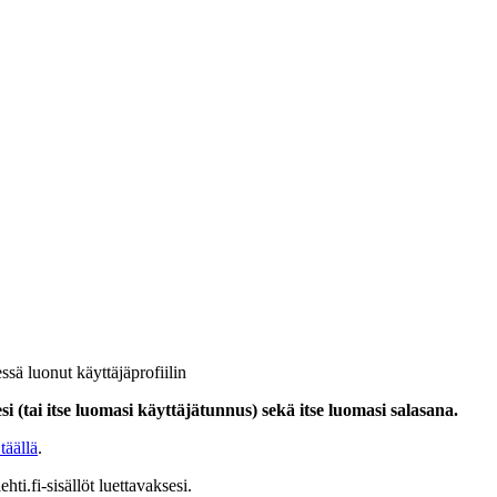
ssä luonut käyttäjäprofiilin
i (tai itse luomasi käyttäjätunnus) sekä itse luomasi salasana.
täällä
.
hti.fi-sisällöt luettavaksesi.