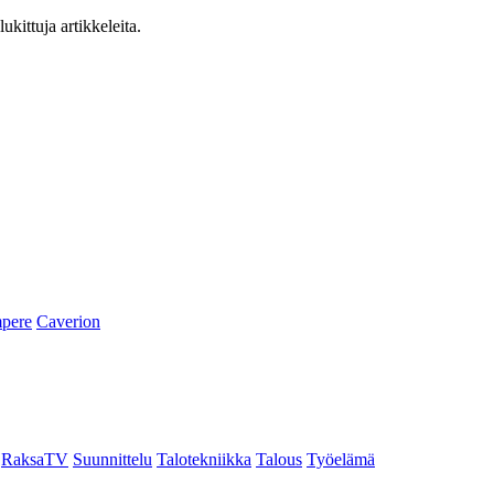
ukittuja artikkeleita.
pere
Caverion
RaksaTV
Suunnittelu
Talotekniikka
Talous
Työelämä