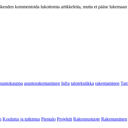
at oikeuden kommentoida lukottomia artikkeleita, mutta et pääse lukemaan l
asuntokauppa
asuntorakentaminen
Infra
talotekniikka
rakentaminen
Tam
n
Koulutus ja tutkimus
Pientalo
Projektit
Rakennustuote
Rakentaminen