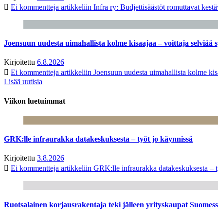
Ei kommentteja
artikkeliin Infra ry: Budjettisäästöt romuttavat kest
Joensuun uudesta uimahallista kolme kisaajaa – voittaja selviää s
Kirjoitettu
6.8.2026
Ei kommentteja
artikkeliin Joensuun uudesta uimahallista kolme kisa
Lisää uutisia
Viikon luetuimmat
GRK:lle infraurakka datakeskuksesta – työt jo käynnissä
Kirjoitettu
3.8.2026
Ei kommentteja
artikkeliin GRK:lle infraurakka datakeskuksesta – t
Ruotsalainen korjausrakentaja teki jälleen yrityskaupat Suome