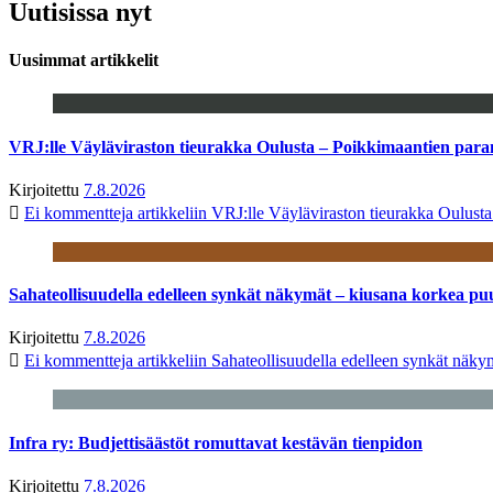
Uutisissa nyt
Uusimmat artikkelit
VRJ:lle Väyläviraston tieurakka Oulusta – Poikkimaantien par
Kirjoitettu
7.8.2026
Ei kommentteja
artikkeliin VRJ:lle Väyläviraston tieurakka Oulust
Sahateollisuudella edelleen synkät näkymät – kiusana korkea pu
Kirjoitettu
7.8.2026
Ei kommentteja
artikkeliin Sahateollisuudella edelleen synkät näk
Infra ry: Budjettisäästöt romuttavat kestävän tienpidon
Kirjoitettu
7.8.2026