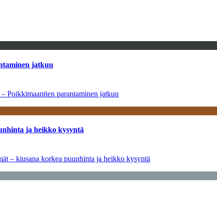
antaminen jatkuu
a – Poikkimaantien parantaminen jatkuu
unhinta ja heikko kysyntä
ymät – kiusana korkea puunhinta ja heikko kysyntä