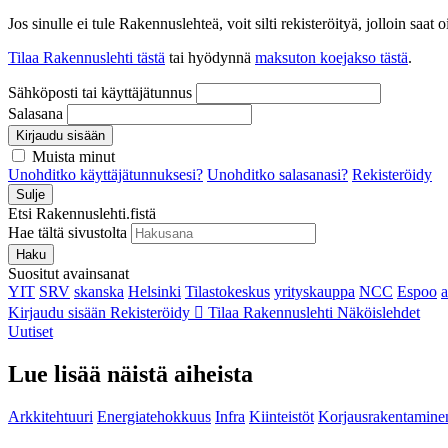
Jos sinulle ei tule Rakennuslehteä, voit silti rekisteröityä, jolloin sa
Tilaa Rakennuslehti tästä
tai hyödynnä
maksuton koejakso tästä
.
Sähköposti tai käyttäjätunnus
Salasana
Kirjaudu sisään
Muista minut
Unohditko käyttäjätunnuksesi?
Unohditko salasanasi?
Rekisteröidy
Sulje
Etsi Rakennuslehti.fistä
Hae tältä sivustolta
Haku
Suositut avainsanat
YIT
SRV
skanska
Helsinki
Tilastokeskus
yrityskauppa
NCC
Espoo
Kirjaudu sisään
Rekisteröidy
Tilaa Rakennuslehti
Näköislehdet
Uutiset
Lue lisää näistä aiheista
Arkkitehtuuri
Energiatehokkuus
Infra
Kiinteistöt
Korjausrakentamine