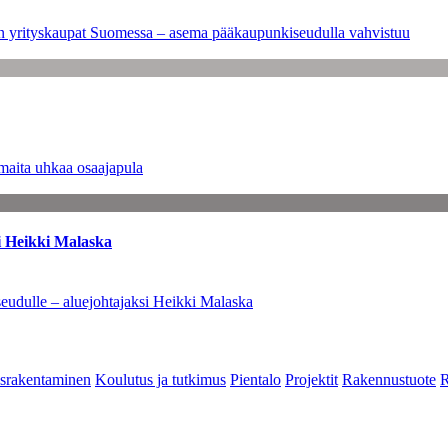
leen yrityskaupat Suomessa – asema pääkaupunkiseudulla vahvistuu
maita uhkaa osaajapula
i Heikki Malaska
eudulle – aluejohtajaksi Heikki Malaska
srakentaminen
Koulutus ja tutkimus
Pientalo
Projektit
Rakennustuote
R