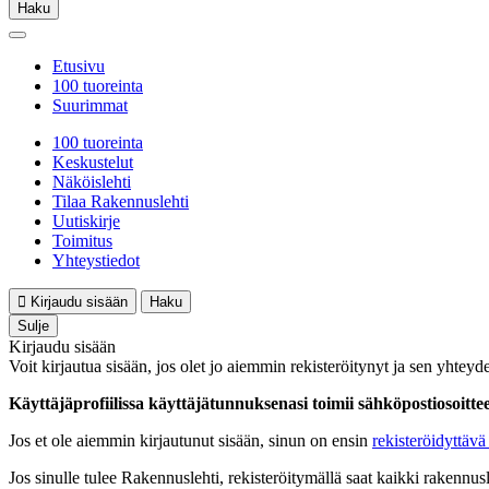
Haku
Etusivu
100 tuoreinta
Suurimmat
100 tuoreinta
Keskustelut
Näköislehti
Tilaa Rakennuslehti
Uutiskirje
Toimitus
Yhteystiedot
Kirjaudu sisään
Haku
Sulje
Kirjaudu sisään
Voit kirjautua sisään, jos olet jo aiemmin rekisteröitynyt ja sen yhteyde
Käyttäjäprofiilissa käyttäjätunnuksenasi toimii sähköpostiosoittees
Jos et ole aiemmin kirjautunut sisään, sinun on ensin
rekisteröidyttävä 
Jos sinulle tulee Rakennuslehti, rekisteröitymällä saat kaikki rakennusle