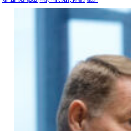
Suhdannekuopasta päädytään vielä työvoimapulaan