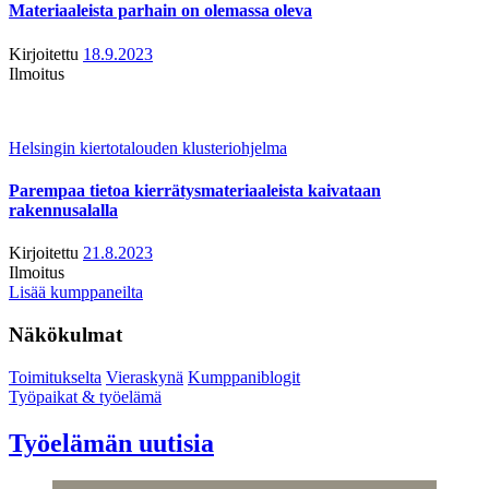
Materiaaleista parhain on olemassa oleva
Kirjoitettu
18.9.2023
Ilmoitus
Helsingin kiertotalouden klusteriohjelma
Parempaa tietoa kierrätysmateriaaleista kaivataan
rakennusalalla
Kirjoitettu
21.8.2023
Ilmoitus
Lisää kumppaneilta
Näkökulmat
Toimitukselta
Vieraskynä
Kumppaniblogit
Työpaikat & työelämä
Työelämän uutisia