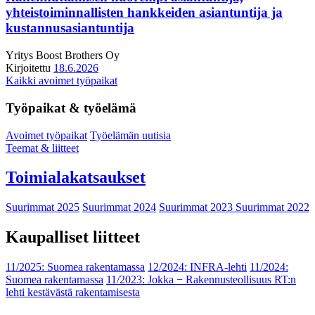
yhteistoiminnallisten hankkeiden asiantuntija ja
kustannusasiantuntija
Yritys
Boost Brothers Oy
Kirjoitettu
18.6.2026
Kaikki avoimet työpaikat
Työpaikat & työelämä
Avoimet työpaikat
Työelämän uutisia
Teemat & liitteet
Toimialakatsaukset
Suurimmat 2025
Suurimmat 2024
Suurimmat 2023
Suurimmat 2022
Kaupalliset liitteet
11/2025: Suomea rakentamassa
12/2024: INFRA-lehti
11/2024:
Suomea rakentamassa
11/2023: Jokka − Rakennusteollisuus RT:n
lehti kestävästä rakentamisesta