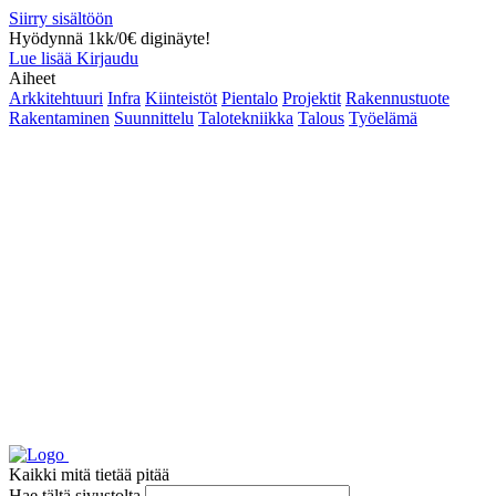
Siirry sisältöön
Hyödynnä 1kk/0€ diginäyte!
Lue lisää
Kirjaudu
Aiheet
Arkkitehtuuri
Infra
Kiinteistöt
Pientalo
Projektit
Rakennustuote
Rakentaminen
Suunnittelu
Talotekniikka
Talous
Työelämä
Kaikki mitä tietää pitää
Hae tältä sivustolta