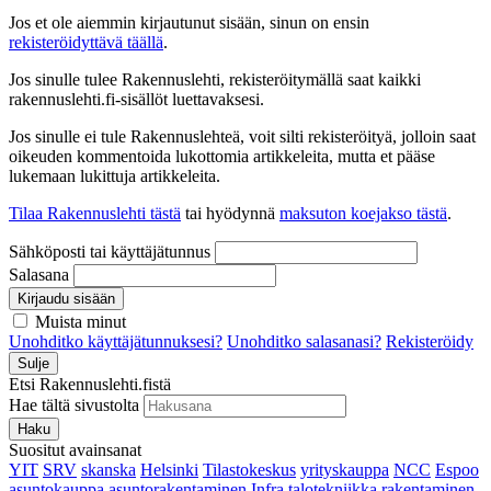
Jos et ole aiemmin kirjautunut sisään, sinun on ensin
rekisteröidyttävä täällä
.
Jos sinulle tulee Rakennuslehti, rekisteröitymällä saat kaikki
rakennuslehti.fi-sisällöt luettavaksesi.
Jos sinulle ei tule Rakennuslehteä, voit silti rekisteröityä, jolloin saat
oikeuden kommentoida lukottomia artikkeleita, mutta et pääse
lukemaan lukittuja artikkeleita.
Tilaa Rakennuslehti tästä
tai hyödynnä
maksuton koejakso tästä
.
Sähköposti tai käyttäjätunnus
Salasana
Kirjaudu sisään
Muista minut
Unohditko käyttäjätunnuksesi?
Unohditko salasanasi?
Rekisteröidy
Sulje
Etsi Rakennuslehti.fistä
Hae tältä sivustolta
Haku
Suositut avainsanat
YIT
SRV
skanska
Helsinki
Tilastokeskus
yrityskauppa
NCC
Espoo
asuntokauppa
asuntorakentaminen
Infra
talotekniikka
rakentaminen