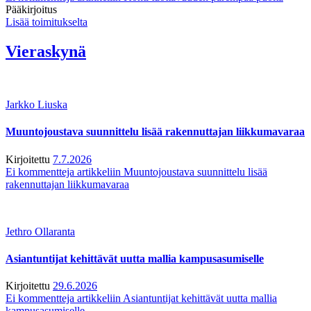
Pääkirjoitus
Lisää toimitukselta
Vieraskynä
Jarkko Liuska
Muuntojoustava suunnittelu lisää rakennuttajan liikkumavaraa
Kirjoitettu
7.7.2026
Ei kommentteja
artikkeliin Muuntojoustava suunnittelu lisää
rakennuttajan liikkumavaraa
Jethro Ollaranta
Asiantuntijat kehittävät uutta mallia kampusasumiselle
Kirjoitettu
29.6.2026
Ei kommentteja
artikkeliin Asiantuntijat kehittävät uutta mallia
kampusasumiselle