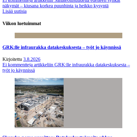
Ei kommentteja
artikkeliin Sahateollisuudella edelleen synkät
näkymät – kiusana korkea puunhinta ja heikko kysyntä
Lisää uutisia
Viikon luetuimmat
GRK:lle infraurakka datakeskuksesta – työt jo käynnissä
Kirjoitettu
3.8.2026
Ei kommentteja
artikkeliin GRK:lle infraurakka datakeskuksesta –
työt jo käynnissä