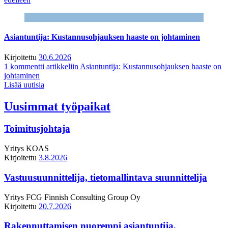
Asiantuntija: Kustannusohjauksen haaste on johtaminen
Kirjoitettu
30.6.2026
1 kommentti
artikkeliin Asiantuntija: Kustannusohjauksen haaste on
johtaminen
Lisää uutisia
Uusimmat työpaikat
Toimitusjohtaja
Yritys
KOAS
Kirjoitettu
3.8.2026
Vastuusuunnittelija, tietomallintava suunnittelija
Yritys
FCG Finnish Consulting Group Oy
Kirjoitettu
20.7.2026
Rakennuttamisen nuorempi asiantuntija,