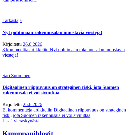
Tarkastaja
Nyt pohtimaan rakennusalan innostavia viestejä!
Kirjoitettu
26.6.2026
8 kommenttia
artikkeliin Nyt pohtimaan rakennusalan innostavia
viestejä!
Sari Suominen
Digitaalinen riippuvuus on strateginen riski, jota Suomen
rakennusala ei voi sivuuttaa
Kirjoitettu
25.6.2026
Ei kommentteja
artikkeliin Digitaalinen riippuvuus on strateginen
riski, jota Suomen rakennusala ei voi sivuuttaa
Lisää vieraskynästä
Kumppaniblogit