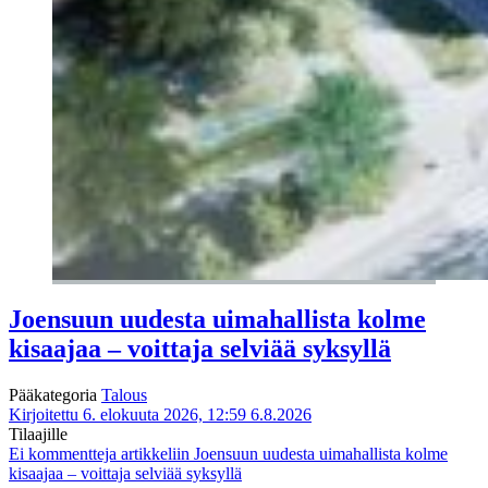
Joensuun uudesta uimahallista kolme
kisaajaa – voittaja selviää syksyllä
Pääkategoria
Talous
Kirjoitettu 6. elokuuta 2026, 12:59
6.8.2026
Tilaajille
Ei kommentteja
artikkeliin Joensuun uudesta uimahallista kolme
kisaajaa – voittaja selviää syksyllä