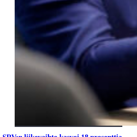
SRV:n liikevaihto kasvoi 18 prosenttia,