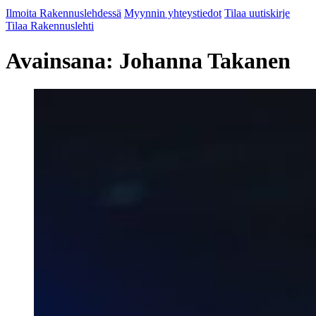
Ilmoita Rakennuslehdessä
Myynnin yhteystiedot
Tilaa uutiskirje
Tilaa Rakennuslehti
Avainsana:
Johanna Takanen