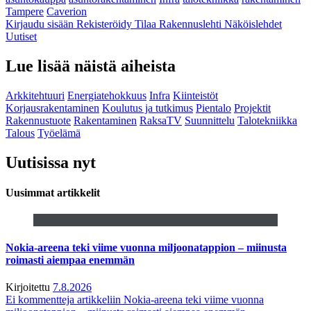
Tampere
Caverion
Kirjaudu sisään
Rekisteröidy
Tilaa Rakennuslehti
Näköislehdet
Uutiset
Lue lisää näistä aiheista
Arkkitehtuuri
Energiatehokkuus
Infra
Kiinteistöt
Korjausrakentaminen
Koulutus ja tutkimus
Pientalo
Projektit
Rakennustuote
Rakentaminen
RaksaTV
Suunnittelu
Talotekniikka
Talous
Työelämä
Uutisissa nyt
Uusimmat artikkelit
Nokia-areena teki viime vuonna miljoonatappion – miinusta
roimasti aiempaa enemmän
Kirjoitettu
7.8.2026
Ei kommentteja
artikkeliin Nokia-areena teki viime vuonna