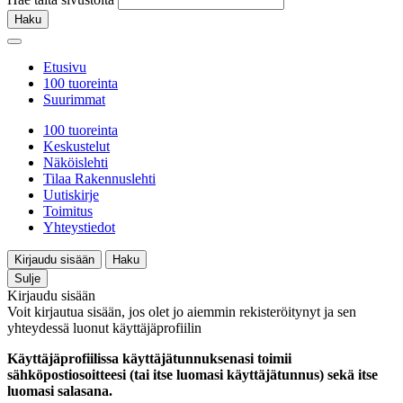
Haku
Etusivu
100 tuoreinta
Suurimmat
100 tuoreinta
Keskustelut
Näköislehti
Tilaa Rakennuslehti
Uutiskirje
Toimitus
Yhteystiedot
Kirjaudu sisään
Haku
Sulje
Kirjaudu sisään
Voit kirjautua sisään, jos olet jo aiemmin rekisteröitynyt ja sen
yhteydessä luonut käyttäjäprofiilin
Käyttäjäprofiilissa käyttäjätunnuksenasi toimii
sähköpostiosoitteesi (tai itse luomasi käyttäjätunnus) sekä itse
luomasi salasana.