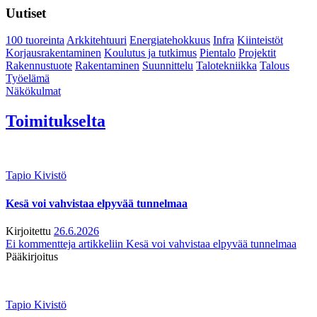
Uutiset
100 tuoreinta
Arkkitehtuuri
Energiatehokkuus
Infra
Kiinteistöt
Korjausrakentaminen
Koulutus ja tutkimus
Pientalo
Projektit
Rakennustuote
Rakentaminen
Suunnittelu
Talotekniikka
Talous
Työelämä
Näkökulmat
Toimitukselta
Tapio Kivistö
Kesä voi vahvistaa elpyvää tunnelmaa
Kirjoitettu
26.6.2026
Ei kommentteja
artikkeliin Kesä voi vahvistaa elpyvää tunnelmaa
Pääkirjoitus
Tapio Kivistö