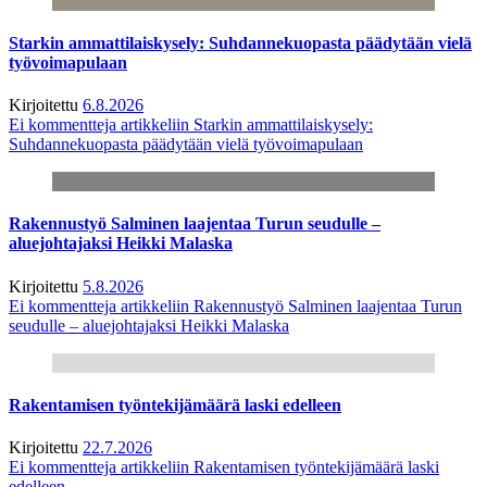
Starkin ammattilaiskysely: Suhdannekuopasta päädytään vielä
työvoimapulaan
Kirjoitettu
6.8.2026
Ei kommentteja
artikkeliin Starkin ammattilaiskysely:
Suhdannekuopasta päädytään vielä työvoimapulaan
Rakennustyö Salminen laajentaa Turun seudulle –
aluejohtajaksi Heikki Malaska
Kirjoitettu
5.8.2026
Ei kommentteja
artikkeliin Rakennustyö Salminen laajentaa Turun
seudulle – aluejohtajaksi Heikki Malaska
Rakentamisen työntekijämäärä laski edelleen
Kirjoitettu
22.7.2026
Ei kommentteja
artikkeliin Rakentamisen työntekijämäärä laski
edelleen