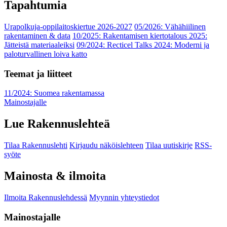
Tapahtumia
Urapolkuja-oppilaitoskiertue 2026-2027
05/2026: Vähähiilinen
rakentaminen & data
10/2025: Rakentamisen kiertotalous 2025:
Jätteistä materiaaleiksi
09/2024: Recticel Talks 2024: Moderni ja
paloturvallinen loiva katto
Teemat ja liitteet
11/2024: Suomea rakentamassa
Mainostajalle
Lue Rakennuslehteä
Tilaa Rakennuslehti
Kirjaudu näköislehteen
Tilaa uutiskirje
RSS-
syöte
Mainosta & ilmoita
Ilmoita Rakennuslehdessä
Myynnin yhteystiedot
Mainostajalle