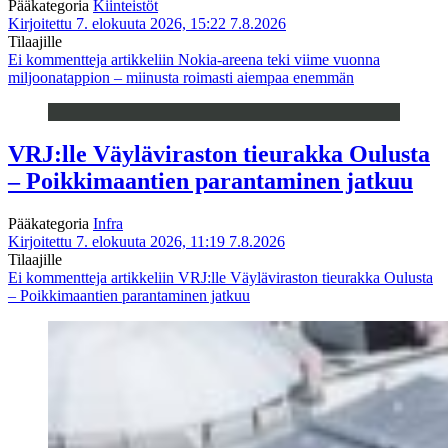
Pääkategoria
Kiinteistöt
Kirjoitettu 7. elokuuta 2026, 15:22
7.8.2026
Tilaajille
Ei kommentteja
artikkeliin Nokia-areena teki viime vuonna
miljoonatappion – miinusta roimasti aiempaa enemmän
VRJ:lle Väyläviraston tieurakka Oulusta
– Poikkimaantien parantaminen jatkuu
Pääkategoria
Infra
Kirjoitettu 7. elokuuta 2026, 11:19
7.8.2026
Tilaajille
Ei kommentteja
artikkeliin VRJ:lle Väyläviraston tieurakka Oulusta
– Poikkimaantien parantaminen jatkuu