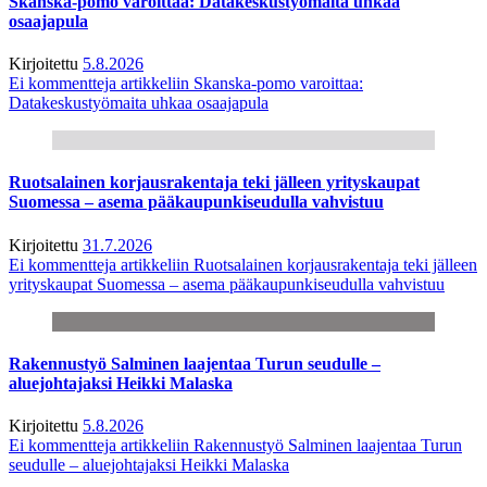
Skanska-pomo varoittaa: Datakeskustyömaita uhkaa
osaajapula
Kirjoitettu
5.8.2026
Ei kommentteja
artikkeliin Skanska-pomo varoittaa:
Datakeskustyömaita uhkaa osaajapula
Ruotsalainen korjausrakentaja teki jälleen yrityskaupat
Suomessa – asema pääkaupunkiseudulla vahvistuu
Kirjoitettu
31.7.2026
Ei kommentteja
artikkeliin Ruotsalainen korjausrakentaja teki jälleen
yrityskaupat Suomessa – asema pääkaupunkiseudulla vahvistuu
Rakennustyö Salminen laajentaa Turun seudulle –
aluejohtajaksi Heikki Malaska
Kirjoitettu
5.8.2026
Ei kommentteja
artikkeliin Rakennustyö Salminen laajentaa Turun
seudulle – aluejohtajaksi Heikki Malaska