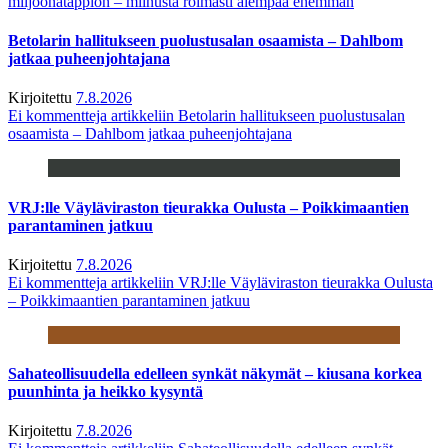
miljoonatappion – miinusta roimasti aiempaa enemmän
Betolarin hallitukseen puolustusalan osaamista – Dahlbom
jatkaa puheenjohtajana
Kirjoitettu
7.8.2026
Ei kommentteja
artikkeliin Betolarin hallitukseen puolustusalan
osaamista – Dahlbom jatkaa puheenjohtajana
VRJ:lle Väyläviraston tieurakka Oulusta – Poikkimaantien
parantaminen jatkuu
Kirjoitettu
7.8.2026
Ei kommentteja
artikkeliin VRJ:lle Väyläviraston tieurakka Oulusta
– Poikkimaantien parantaminen jatkuu
Sahateollisuudella edelleen synkät näkymät – kiusana korkea
puunhinta ja heikko kysyntä
Kirjoitettu
7.8.2026