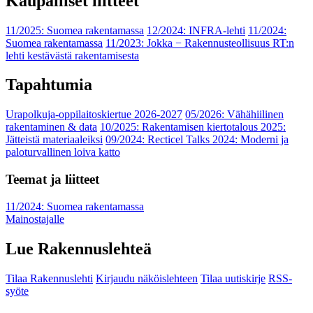
Kaupalliset liitteet
11/2025: Suomea rakentamassa
12/2024: INFRA-lehti
11/2024:
Suomea rakentamassa
11/2023: Jokka − Rakennusteollisuus RT:n
lehti kestävästä rakentamisesta
Tapahtumia
Urapolkuja-oppilaitoskiertue 2026-2027
05/2026: Vähähiilinen
rakentaminen & data
10/2025: Rakentamisen kiertotalous 2025:
Jätteistä materiaaleiksi
09/2024: Recticel Talks 2024: Moderni ja
paloturvallinen loiva katto
Teemat ja liitteet
11/2024: Suomea rakentamassa
Mainostajalle
Lue Rakennuslehteä
Tilaa Rakennuslehti
Kirjaudu näköislehteen
Tilaa uutiskirje
RSS-
syöte