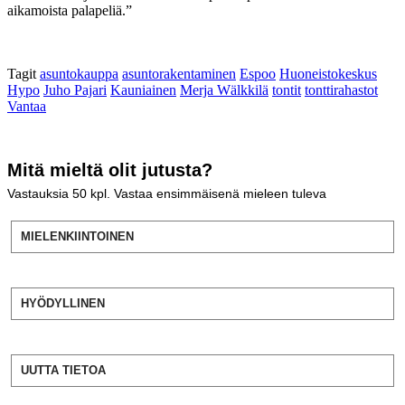
aikamoista palapeliä.”
Tagit
asuntokauppa
asuntorakentaminen
Espoo
Huoneistokeskus
Hypo
Juho Pajari
Kauniainen
Merja Wälkkilä
tontit
tonttirahastot
Vantaa
Mitä mieltä olit jutusta?
Vastauksia
50
kpl. Vastaa ensimmäisenä mieleen tuleva
MIELENKIINTOINEN
HYÖDYLLINEN
UUTTA TIETOA