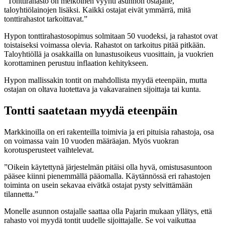
”Tonttirahasto on melkoinen vyyhti asunnon ostajalle,
taloyhtiölainojen lisäksi. Kaikki ostajat eivät ymmärrä, mitä
tonttirahastot tarkoittavat.”
Hypon tonttirahastosopimus solmitaan 50 vuodeksi, ja rahastot ovat
toistaiseksi voimassa olevia. Rahastot on tarkoitus pitää pitkään.
Taloyhtiöllä ja osakkailla on lunastusoikeus vuosittain, ja vuokrien
korottaminen perustuu inflaation kehitykseen.
Hypon mallissakin tontit on mahdollista myydä eteenpäin, mutta
ostajan on oltava luotettava ja vakavarainen sijoittaja tai kunta.
Tontti saatetaan myydä eteenpäin
Markkinoilla on eri rakenteilla toimivia ja eri pituisia rahastoja, osa
on voimassa vain 10 vuoden määräajan. Myös vuokran
korotusperusteet vaihtelevat.
”Oikein käytettynä järjestelmän pitäisi olla hyvä, omistusasuntoon
pääsee kiinni pienemmällä pääomalla. Käytännössä eri rahastojen
toiminta on usein sekavaa eivätkä ostajat pysty selvittämään
tilannetta.”
Monelle asunnon ostajalle saattaa olla Pajarin mukaan yllätys, että
rahasto voi myydä tontit uudelle sijoittajalle. Se voi vaikuttaa