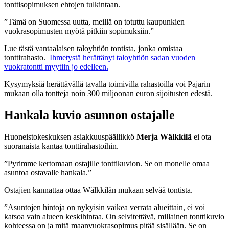
tonttisopimuksen ehtojen tulkintaan.
”Tämä on Suomessa uutta, meillä on totuttu kaupunkien
vuokrasopimusten myötä pitkiin sopimuksiin.”
Lue tästä vantaalaisen taloyhtiön tontista, jonka omistaa
tonttirahasto.
Ihmetystä herättänyt taloyhtiön sadan vuoden
vuokratontti myytiin jo edelleen.
Kysymyksiä herättävällä tavalla toimivilla rahastoilla voi Pajarin
mukaan olla tontteja noin 300 miljoonan euron sijoitusten edestä.
Hankala kuvio asunnon ostajalle
Huoneistokeskuksen asiakkuuspäällikkö
Merja Wälkkilä
ei ota
suoranaista kantaa tonttirahastoihin.
”Pyrimme kertomaan ostajille tonttikuvion. Se on monelle omaa
asuntoa ostavalle hankala.”
Ostajien kannattaa ottaa Wälkkilän mukaan selvää tontista.
”Asuntojen hintoja on nykyisin vaikea verrata alueittain, ei voi
katsoa vain alueen keskihintaa. On selvitettävä, millainen tonttikuvio
kohteessa on ja mitä maanvuokrasopimus pitää sisällään. Se on