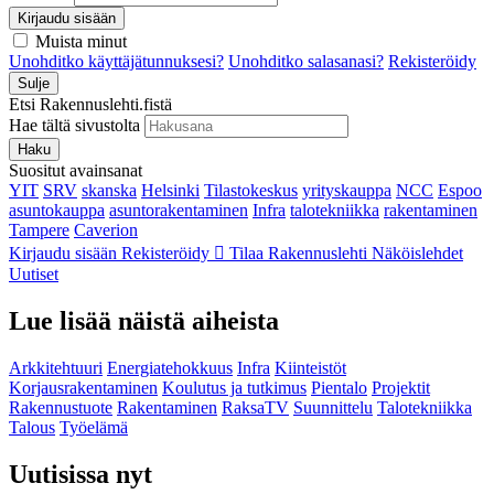
Kirjaudu sisään
Muista minut
Unohditko käyttäjätunnuksesi?
Unohditko salasanasi?
Rekisteröidy
Sulje
Etsi Rakennuslehti.fistä
Hae tältä sivustolta
Haku
Suositut avainsanat
YIT
SRV
skanska
Helsinki
Tilastokeskus
yrityskauppa
NCC
Espoo
asuntokauppa
asuntorakentaminen
Infra
talotekniikka
rakentaminen
Tampere
Caverion
Kirjaudu sisään
Rekisteröidy
Tilaa Rakennuslehti
Näköislehdet
Uutiset
Lue lisää näistä aiheista
Arkkitehtuuri
Energiatehokkuus
Infra
Kiinteistöt
Korjausrakentaminen
Koulutus ja tutkimus
Pientalo
Projektit
Rakennustuote
Rakentaminen
RaksaTV
Suunnittelu
Talotekniikka
Talous
Työelämä
Uutisissa nyt