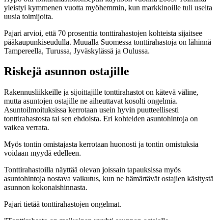
yleistyi kymmenen vuotta myöhemmin, kun markkinoille tuli useita
uusia toimijoita.
Pajari arvioi, että 70 prosenttia tonttirahastojen kohteista sijaitsee
pääkaupunkiseudulla. Muualla Suomessa tonttirahastoja on lähinnä
Tampereella, Turussa, Jyväskylässä ja Oulussa.
Riskejä asunnon ostajille
Rakennusliikkeille ja sijoittajille tonttirahastot on kätevä väline,
mutta asuntojen ostajille ne aiheuttavat kosolti ongelmia.
Asuntoilmoituksissa kerrotaan usein hyvin puutteellisesti
tonttirahastosta tai sen ehdoista. Eri kohteiden asuntohintoja on
vaikea verrata.
Myös tontin omistajasta kerrotaan huonosti ja tontin omistuksia
voidaan myydä edelleen.
Tonttirahastoilla näyttää olevan joissain tapauksissa myös
asuntohintoja nostava vaikutus, kun ne hämärtävät ostajien käsitystä
asunnon kokonaishinnasta.
Pajari tietää tonttirahastojen ongelmat.