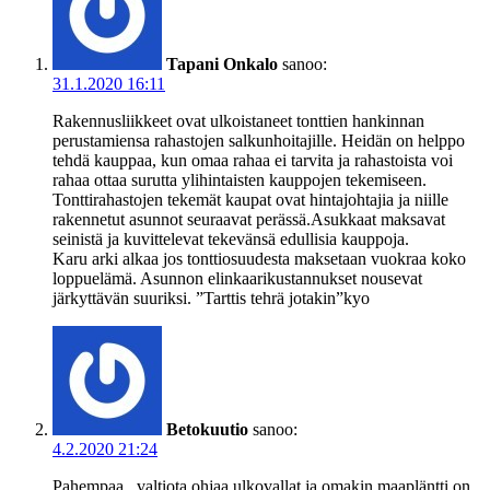
Tapani Onkalo
sanoo:
31.1.2020 16:11
Rakennusliikkeet ovat ulkoistaneet tonttien hankinnan
perustamiensa rahastojen salkunhoitajille. Heidän on helppo
tehdä kauppaa, kun omaa rahaa ei tarvita ja rahastoista voi
rahaa ottaa surutta ylihintaisten kauppojen tekemiseen.
Tonttirahastojen tekemät kaupat ovat hintajohtajia ja niille
rakennetut asunnot seuraavat perässä.Asukkaat maksavat
seinistä ja kuvittelevat tekevänsä edullisia kauppoja.
Karu arki alkaa jos tonttiosuudesta maksetaan vuokraa koko
loppuelämä. Asunnon elinkaarikustannukset nousevat
järkyttävän suuriksi. ”Tarttis tehrä jotakin”kyo
Betokuutio
sanoo:
4.2.2020 21:24
Pahempaa , valtiota ohjaa ulkovallat ja omakin maapläntti on