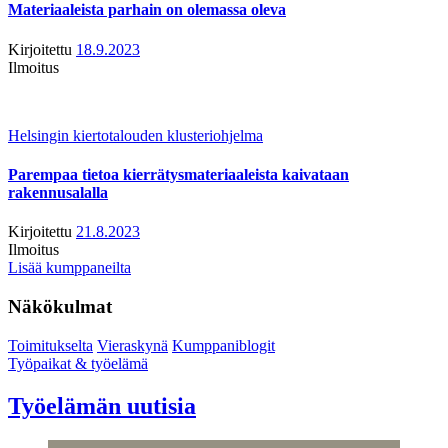
Materiaaleista parhain on olemassa oleva
Kirjoitettu
18.9.2023
Ilmoitus
Helsingin kiertotalouden klusteriohjelma
Parempaa tietoa kierrätysmateriaaleista kaivataan
rakennusalalla
Kirjoitettu
21.8.2023
Ilmoitus
Lisää kumppaneilta
Näkökulmat
Toimitukselta
Vieraskynä
Kumppaniblogit
Työpaikat & työelämä
Työelämän uutisia