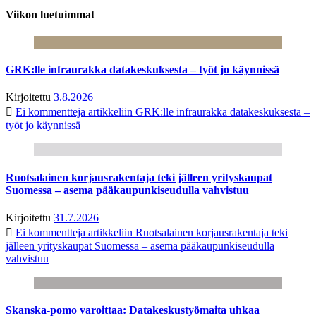
Viikon luetuimmat
GRK:lle infraurakka datakeskuksesta – työt jo käynnissä
Kirjoitettu
3.8.2026
Ei kommentteja
artikkeliin GRK:lle infraurakka datakeskuksesta –
työt jo käynnissä
Ruotsalainen korjausrakentaja teki jälleen yrityskaupat
Suomessa – asema pääkaupunkiseudulla vahvistuu
Kirjoitettu
31.7.2026
Ei kommentteja
artikkeliin Ruotsalainen korjausrakentaja teki
jälleen yrityskaupat Suomessa – asema pääkaupunkiseudulla
vahvistuu
Skanska-pomo varoittaa: Datakeskustyömaita uhkaa