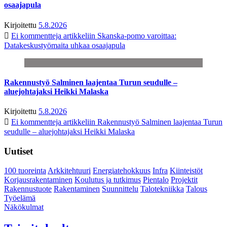
osaajapula
Kirjoitettu
5.8.2026
Ei kommentteja
artikkeliin Skanska-pomo varoittaa:
Datakeskustyömaita uhkaa osaajapula
Rakennustyö Salminen laajentaa Turun seudulle –
aluejohtajaksi Heikki Malaska
Kirjoitettu
5.8.2026
Ei kommentteja
artikkeliin Rakennustyö Salminen laajentaa Turun
seudulle – aluejohtajaksi Heikki Malaska
Uutiset
100 tuoreinta
Arkkitehtuuri
Energiatehokkuus
Infra
Kiinteistöt
Korjausrakentaminen
Koulutus ja tutkimus
Pientalo
Projektit
Rakennustuote
Rakentaminen
Suunnittelu
Talotekniikka
Talous
Työelämä
Näkökulmat