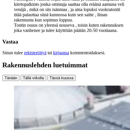
kiertopalkinto jonka omistaja saattaa olla eräänä aamuna veli
venäjä , mikä on siis isänmaa , ja aina lopuksi vuokratontti
titää palauttaa siinä kunnossa kuin sen saitte , ilman
rakennusta kun sopimus loppuu.
Tontin osuus on yleensä nouseva , toisin kuten rakennuksen
joka vanhenee ja tulee käyttöiän päätän 20-50 vuotiaana.
Vastaa
Sinun tulee
rekisteröityä
tai
kirjautua
kommentoidaksesi.
Rakennuslehden luetuimmat
Tänään
Tällä viikolla
Tässä kuussa