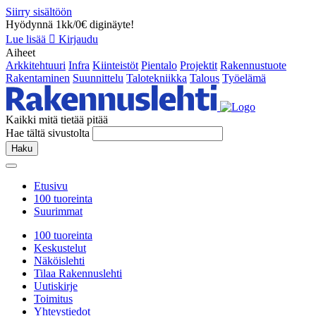
Siirry sisältöön
Hyödynnä 1kk/0€ diginäyte!
Lue lisää
Kirjaudu
Aiheet
Arkkitehtuuri
Infra
Kiinteistöt
Pientalo
Projektit
Rakennustuote
Rakentaminen
Suunnittelu
Talotekniikka
Talous
Työelämä
Kaikki mitä tietää pitää
Hae tältä sivustolta
Haku
Etusivu
100 tuoreinta
Suurimmat
100 tuoreinta
Keskustelut
Näköislehti
Tilaa Rakennuslehti
Uutiskirje
Toimitus
Yhteystiedot