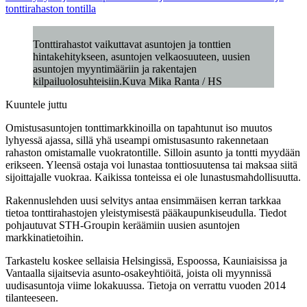
tonttirahaston tontilla
Tonttirahastot vaikuttavat asuntojen ja tonttien
hintakehitykseen, asuntojen velkaosuuteen, uusien
asuntojen myyntimääriin ja rakentajen
kilpailuolosuhteisiin.Kuva Mika Ranta / HS
Kuuntele juttu
Omistusasuntojen tonttimarkkinoilla on tapahtunut iso muutos
lyhyessä ajassa, sillä yhä useampi omistusasunto rakennetaan
rahaston omistamalle vuokratontille. Silloin asunto ja tontti myydään
erikseen. Yleensä ostaja voi lunastaa tonttiosuutensa tai maksaa siitä
sijoittajalle vuokraa. Kaikissa tonteissa ei ole lunastusmahdollisuutta.
Rakennuslehden uusi selvitys antaa ensimmäisen kerran tarkkaa
tietoa tonttirahastojen yleistymisestä pääkaupunkiseudulla. Tiedot
pohjautuvat STH-Groupin keräämiin uusien asuntojen
markkinatietoihin.
Tarkastelu koskee sellaisia Helsingissä, Espoossa, Kauniaisissa ja
Vantaalla sijaitsevia asunto-osakeyhtiöitä, joista oli myynnissä
uudisasuntoja viime lokakuussa. Tietoja on verrattu vuoden 2014
tilanteeseen.