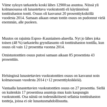
Viime syksyn tarkastelu koski lähes 12900:aa asuntoa. Niissä yli
kolmasosassa oli lunastettava vuokratontti eli käytännössä
tonttirahaston tontti. Osuus oli kasvanut 20 prosenttiyksiköllä
vuodesta 2014. Samaan aikaan oman tontin osuus on pudonnut vielä
enemmän, alle puoleen.
Muutos on rajuinta Espoo–Kauniainen-alueella. Nyt jo lähes joka
toinen (48 %) tarkasteltu gryndiasunto oli tonttirahaston tontilla, kun
osuus oli vain 12 prosenttia vuonna 2014.
Omistustonttien osuus putosi samaan aikaan 85 prosentista 43
prosenttiin.
Helsingissä lunastettavien vuokratonttien osuus on kasvanut noin
kolmasosaan vuodesta 2014 (+12 prosenttiyksikköä).
Vantaalla lunastettavien vuokratonttien osuus on 27 prosenttia. Siellä
on kuitenkin 17 prosentissa asuntoja muu kuin kaupungin
vuokratontti. Osa näistä on todennäköisesti sellaisia tonttirahaston
tontteja, joissa ei ole lunastusmahdollisuutta.