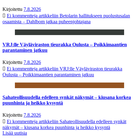
Kirjoitettu
7.8.2026
Ei kommentteja
artikkeliin Betolarin hallitukseen puolustusalan
osaamista – Dahlbom jatkaa puheenjohtajana
VRJ:lle Väyläviraston tieurakka Oulusta – Poikkimaantien
parantaminen jatkuu
Kirjoitettu
7.8.2026
Ei kommentteja
artikkeliin VRJ:lle Väyläviraston tieurakka
Oulusta – Poikkimaantien parantaminen jatkuu
Sahateollisuudella edelleen synkät näkymät – kiusana korkea
puunhinta ja heikko kysyntä
Kirjoitettu
7.8.2026
Ei kommentteja
artikkeliin Sahateollisuudella edelleen synkät
näkymät – kiusana korkea puunhinta ja heikko kysyntä
Lisää uutisia