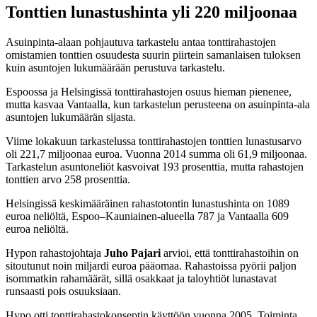
Tonttien lunastushinta yli 220 miljoonaa
Asuinpinta-alaan pohjautuva tarkastelu antaa tonttirahastojen
omistamien tonttien osuudesta suurin piirtein samanlaisen tuloksen
kuin asuntojen lukumäärään perustuva tarkastelu.
Espoossa ja Helsingissä tonttirahastojen osuus hieman pienenee,
mutta kasvaa Vantaalla, kun tarkastelun perusteena on asuinpinta-ala
asuntojen lukumäärän sijasta.
Viime lokakuun tarkastelussa tonttirahastojen tonttien lunastusarvo
oli 221,7 miljoonaa euroa. Vuonna 2014 summa oli 61,9 miljoonaa.
Tarkastelun asuntoneliöt kasvoivat 193 prosenttia, mutta rahastojen
tonttien arvo 258 prosenttia.
Helsingissä keskimääräinen rahastotontin lunastushinta on 1089
euroa neliöltä, Espoo–Kauniainen-alueella 787 ja Vantaalla 609
euroa neliöltä.
Hypon rahastojohtaja
Juho Pajari
arvioi, että tonttirahastoihin on
sitoutunut noin miljardi euroa pääomaa. Rahastoissa pyörii paljon
isommatkin rahamäärät, sillä osakkaat ja taloyhtiöt lunastavat
runsaasti pois osuuksiaan.
Hypo otti tonttirahastokonseptin käyttöön vuonna 2005. Toiminta