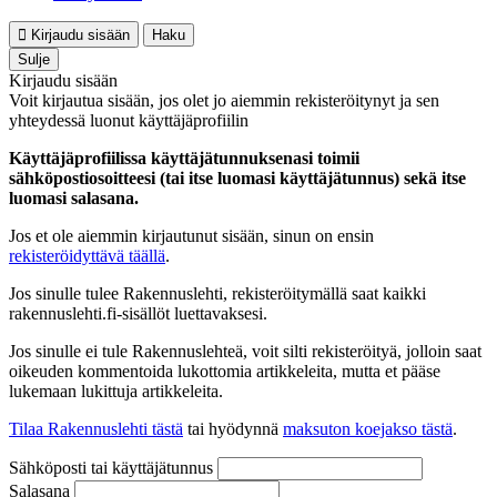
Kirjaudu sisään
Haku
Sulje
Kirjaudu sisään
Voit kirjautua sisään, jos olet jo aiemmin rekisteröitynyt ja sen
yhteydessä luonut käyttäjäprofiilin
Käyttäjäprofiilissa käyttäjätunnuksenasi toimii
sähköpostiosoitteesi (tai itse luomasi käyttäjätunnus) sekä itse
luomasi salasana.
Jos et ole aiemmin kirjautunut sisään, sinun on ensin
rekisteröidyttävä täällä
.
Jos sinulle tulee Rakennuslehti, rekisteröitymällä saat kaikki
rakennuslehti.fi-sisällöt luettavaksesi.
Jos sinulle ei tule Rakennuslehteä, voit silti rekisteröityä, jolloin saat
oikeuden kommentoida lukottomia artikkeleita, mutta et pääse
lukemaan lukittuja artikkeleita.
Tilaa Rakennuslehti tästä
tai hyödynnä
maksuton koejakso tästä
.
Sähköposti tai käyttäjätunnus
Salasana