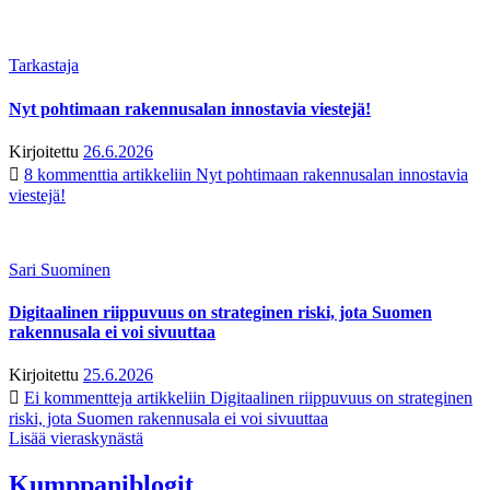
Tarkastaja
Nyt pohtimaan rakennusalan innostavia viestejä!
Kirjoitettu
26.6.2026
8 kommenttia
artikkeliin Nyt pohtimaan rakennusalan innostavia
viestejä!
Sari Suominen
Digitaalinen riippuvuus on strateginen riski, jota Suomen
rakennusala ei voi sivuuttaa
Kirjoitettu
25.6.2026
Ei kommentteja
artikkeliin Digitaalinen riippuvuus on strateginen
riski, jota Suomen rakennusala ei voi sivuuttaa
Lisää vieraskynästä
Kumppaniblogit