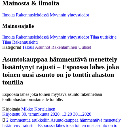
Mainosta & ilmoita
Ilmoita Rakennuslehdessä
Myynnin yhteystiedot
Mainostajalle
Ilmoita Rakennuslehdessä
Myynnin yhteystiedot
Tilaa uutiskirje
Tilaa Rakennuslehti
Kategoriat
Talous
Asunnot
Rakentaminen
Uutiset
Asuntokauppaa hämmentävä menettely
lisääntynyt rajusti – Espoossa lähes joka
toinen uusi asunto on jo tonttirahaston
tontilla
Espoossa lähes joka toinen myytävä asunto rakennetaan
tonttirahaston omistamalle tontille.
Kirjoittaja
Mikko Kortelainen
Kirjoitettu 30. tammikuuta 2020, 13:20
30.1.2020
2 kommenttia
artikkeliin Asuntokauppaa hämmentävä menettely
lisääntynyt rajusti – Espoossa lähes joka toinen uusi asunto on jo