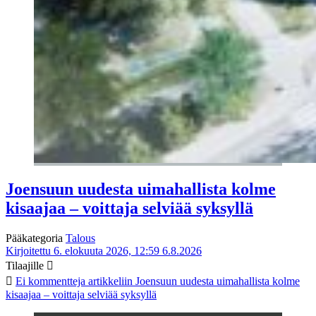
Joensuun uudesta uimahallista kolme
kisaajaa – voittaja selviää syksyllä
Pääkategoria
Talous
Kirjoitettu 6. elokuuta 2026, 12:59
6.8.2026
Tilaajille
Ei kommentteja
artikkeliin Joensuun uudesta uimahallista kolme
kisaajaa – voittaja selviää syksyllä