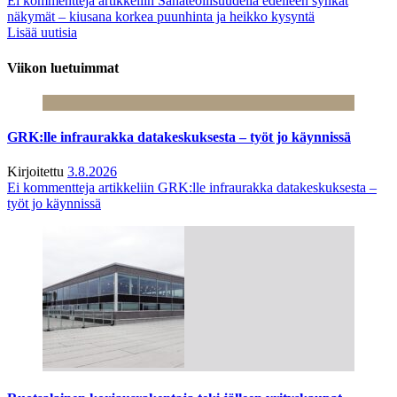
Ei kommentteja
artikkeliin Sahateollisuudella edelleen synkät
näkymät – kiusana korkea puunhinta ja heikko kysyntä
Lisää uutisia
Viikon luetuimmat
GRK:lle infraurakka datakeskuksesta – työt jo käynnissä
Kirjoitettu
3.8.2026
Ei kommentteja
artikkeliin GRK:lle infraurakka datakeskuksesta –
työt jo käynnissä