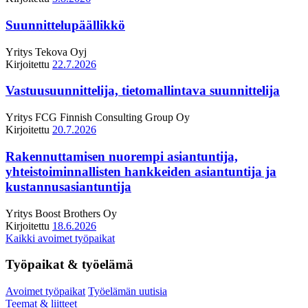
Suunnittelupäällikkö
Yritys
Tekova Oyj
Kirjoitettu
22.7.2026
Vastuusuunnittelija, tietomallintava suunnittelija
Yritys
FCG Finnish Consulting Group Oy
Kirjoitettu
20.7.2026
Rakennuttamisen nuorempi asiantuntija,
yhteistoiminnallisten hankkeiden asiantuntija ja
kustannusasiantuntija
Yritys
Boost Brothers Oy
Kirjoitettu
18.6.2026
Kaikki avoimet työpaikat
Työpaikat & työelämä
Avoimet työpaikat
Työelämän uutisia
Teemat & liitteet