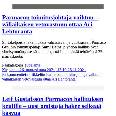
Parmacon toimitusjohtaja vaihtuu –
väliaikaisen vetovastuun ottaa Ari
Lehtoranta
Siirtokelpoisia rakennuksia valmistavan ja vuokraavan Parmaco
Groupin toimitusjohtaja
Sami Laine
ja yhtiön hallitus ovat
yhteisymmärryksessä sopineet, että Laine jättää tehtävänsä 25.
marraskuuta.
Pääkategoria
Työelämä
Kirjoitettu 26. marraskuuta 2021, 13:10
26.11.2021
Ei kommentteja
artikkeliin Parmacon toimitusjohtaja vaihtuu –
väliaikaisen vetovastuun ottaa Ari Lehtoranta
Leif Gustafsson Parmacon hallituksen
keulille – uusi omistaja hakee selkeää
kasvua