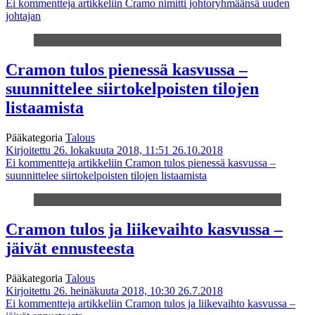
Ei kommentteja
artikkeliin Cramo nimitti johtoryhmäänsä uuden
johtajan
Cramon tulos pienessä kasvussa –
suunnittelee siirtokelpoisten tilojen
listaamista
Pääkategoria
Talous
Kirjoitettu 26. lokakuuta 2018, 11:51
26.10.2018
Ei kommentteja
artikkeliin Cramon tulos pienessä kasvussa –
suunnittelee siirtokelpoisten tilojen listaamista
Cramon tulos ja liikevaihto kasvussa –
jäivät ennusteesta
Pääkategoria
Talous
Kirjoitettu 26. heinäkuuta 2018, 10:30
26.7.2018
Ei kommentteja
artikkeliin Cramon tulos ja liikevaihto kasvussa –