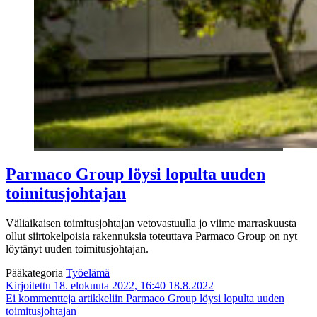
Parmaco Group löysi lopulta uuden
toimitusjohtajan
Väliaikaisen toimitusjohtajan vetovastuulla jo viime marraskuusta
ollut siirtokelpoisia rakennuksia toteuttava Parmaco Group on nyt
löytänyt uuden toimitusjohtajan.
Pääkategoria
Työelämä
Kirjoitettu 18. elokuuta 2022, 16:40
18.8.2022
Ei kommentteja
artikkeliin Parmaco Group löysi lopulta uuden
toimitusjohtajan