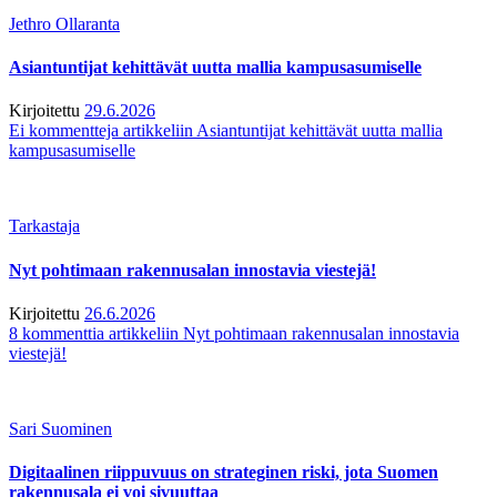
Jethro Ollaranta
Asiantuntijat kehittävät uutta mallia kampusasumiselle
Kirjoitettu
29.6.2026
Ei kommentteja
artikkeliin Asiantuntijat kehittävät uutta mallia
kampusasumiselle
Tarkastaja
Nyt pohtimaan rakennusalan innostavia viestejä!
Kirjoitettu
26.6.2026
8 kommenttia
artikkeliin Nyt pohtimaan rakennusalan innostavia
viestejä!
Sari Suominen
Digitaalinen riippuvuus on strateginen riski, jota Suomen
rakennusala ei voi sivuuttaa