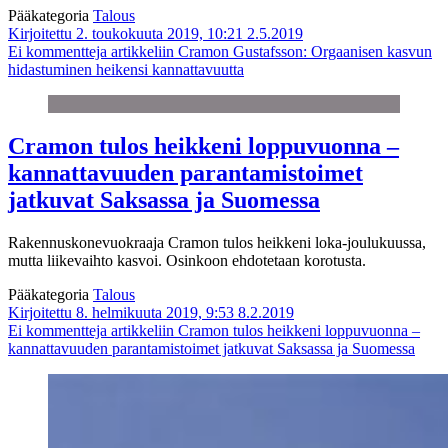
Pääkategoria
Talous
Kirjoitettu 2. toukokuuta 2019, 10:21
2.5.2019
Ei kommentteja
artikkeliin Cramon Gustafsson: Orgaanisen kasvun
hidastuminen heikensi kannattavuutta
Cramon tulos heikkeni loppuvuonna –
kannattavuuden parantamistoimet
jatkuvat Saksassa ja Suomessa
Rakennuskonevuokraaja Cramon tulos heikkeni loka-joulukuussa,
mutta liikevaihto kasvoi. Osinkoon ehdotetaan korotusta.
Pääkategoria
Talous
Kirjoitettu 8. helmikuuta 2019, 9:53
8.2.2019
Ei kommentteja
artikkeliin Cramon tulos heikkeni loppuvuonna –
kannattavuuden parantamistoimet jatkuvat Saksassa ja Suomessa