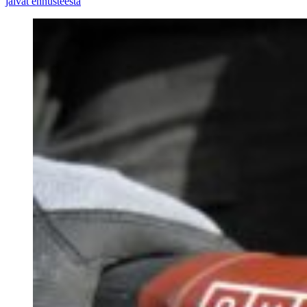
jäivät ennusteesta