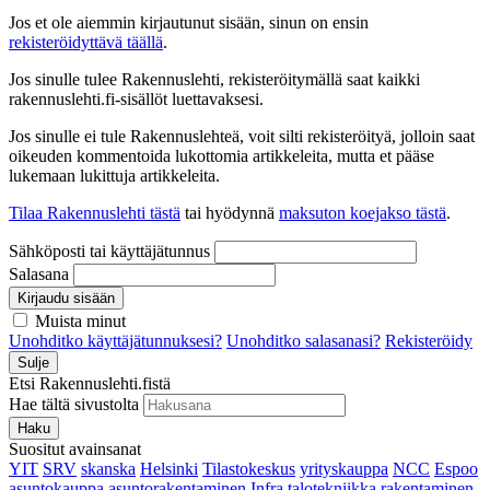
Jos et ole aiemmin kirjautunut sisään, sinun on ensin
rekisteröidyttävä täällä
.
Jos sinulle tulee Rakennuslehti, rekisteröitymällä saat kaikki
rakennuslehti.fi-sisällöt luettavaksesi.
Jos sinulle ei tule Rakennuslehteä, voit silti rekisteröityä, jolloin saat
oikeuden kommentoida lukottomia artikkeleita, mutta et pääse
lukemaan lukittuja artikkeleita.
Tilaa Rakennuslehti tästä
tai hyödynnä
maksuton koejakso tästä
.
Sähköposti tai käyttäjätunnus
Salasana
Kirjaudu sisään
Muista minut
Unohditko käyttäjätunnuksesi?
Unohditko salasanasi?
Rekisteröidy
Sulje
Etsi Rakennuslehti.fistä
Hae tältä sivustolta
Haku
Suositut avainsanat
YIT
SRV
skanska
Helsinki
Tilastokeskus
yrityskauppa
NCC
Espoo
asuntokauppa
asuntorakentaminen
Infra
talotekniikka
rakentaminen