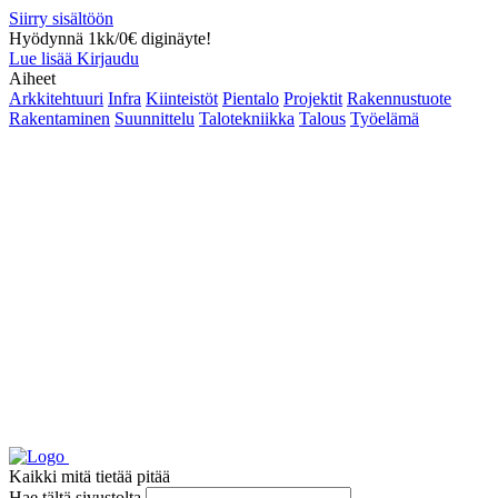
Siirry sisältöön
Hyödynnä 1kk/0€ diginäyte!
Lue lisää
Kirjaudu
Aiheet
Arkkitehtuuri
Infra
Kiinteistöt
Pientalo
Projektit
Rakennustuote
Rakentaminen
Suunnittelu
Talotekniikka
Talous
Työelämä
Kaikki mitä tietää pitää
Hae tältä sivustolta