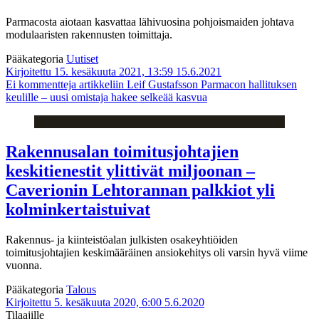
Parmacosta aiotaan kasvattaa lähivuosina pohjoismaiden johtava
modulaaristen rakennusten toimittaja.
Pääkategoria
Uutiset
Kirjoitettu 15. kesäkuuta 2021, 13:59
15.6.2021
Ei kommentteja
artikkeliin Leif Gustafsson Parmacon hallituksen
keulille – uusi omistaja hakee selkeää kasvua
Rakennusalan toimitusjohtajien
keskitienestit ylittivät miljoonan –
Caverionin Lehtorannan palkkiot yli
kolminkertaistuivat
Rakennus- ja kiinteistöalan julkisten osakeyhtiöiden
toimitusjohtajien keskimääräinen ansiokehitys oli varsin hyvä viime
vuonna.
Pääkategoria
Talous
Kirjoitettu 5. kesäkuuta 2020, 6:00
5.6.2020
Tilaajille