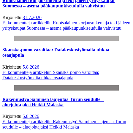
Ruotsalainen korjausrakentaja teki jälleen yrityskaupat
Suomessa – asema pääkaupunkiseudulla vahvistuu
Kirjoitettu
31.7.2026
Ei kommentteja
artikkeliin Ruotsalainen korjausrakentaja teki jälleen
yrityskaupat Suomessa – asema pääkaupunkiseudulla vahvistuu
Skanska-pomo varoittaa: Datakeskustyömaita uhkaa
osaajapula
Kirjoitettu
5.8.2026
Ei kommentteja
artikkeliin Skanska-pomo varoittaa:
Datakeskustyömaita uhkaa osaajapula
Rakennustyö Salminen laajentaa Turun seudulle –
aluejohtajaksi Heikki Malaska
Kirjoitettu
5.8.2026
Ei kommentteja
artikkeliin Rakennustyö Salminen laajentaa Turun
seudulle – aluejohtajaksi Heikki Malaska