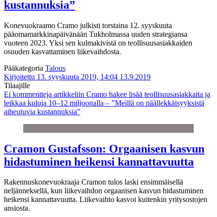
kustannuksia”
Konevuokraamo Cramo julkisti torstaina 12. syyskuuta
pääomamarkkinapäivänään Tukholmassa uuden strategiansa
vuoteen 2023. Yksi sen kulmakivistä on teollisuusasiakkaiden
osuuden kasvattaminen liikevaihdosta.
Pääkategoria
Talous
Kirjoitettu 13. syyskuuta 2019, 14:04
13.9.2019
Tilaajille
Ei kommentteja
artikkeliin Cramo hakee lisää teollisuusasiakkaita ja
leikkaa kuluja 10–12 miljoonalla – ”Meillä on päällekkäisyyksistä
aiheutuvia kustannuksia”
Cramon Gustafsson: Orgaanisen kasvun
hidastuminen heikensi kannattavuutta
Rakennuskonevuokraaja Cramon tulos laski ensimmäisellä
neljänneksellä, kun liikevaihdon orgaanisen kasvun hidastuminen
heikensi kannattavuutta. Liikevaihto kasvoi kuitenkin yritysostojen
ansiosta.