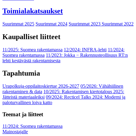
Toimialakatsaukset
Suurimmat 2025
Suurimmat 2024
Suurimmat 2023
Suurimmat 2022
Kaupalliset liitteet
11/2025: Suomea rakentamassa
12/2024: INFRA-lehti
11/2024:
Suomea rakentamassa
11/2023: Jokka − Rakennusteollisuus RT:n
lehti kestävästä rakentamisesta
Tapahtumia
Urapolkuja-oppilaitoskiertue 2026-2027
05/2026: Vähähiilinen
rakentaminen & data
10/2025: Rakentamisen kiertotalous 2025:
Jätteistä materiaaleiksi
09/2024: Recticel Talks 2024: Moderni ja
paloturvallinen loiva katto
Teemat ja liitteet
11/2024: Suomea rakentamassa
Mainostajalle