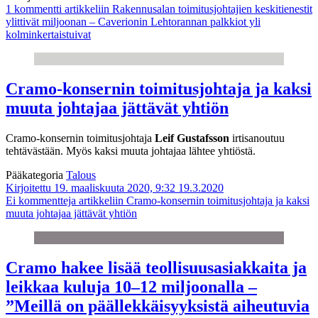
1 kommentti
artikkeliin Rakennusalan toimitusjohtajien keskitienestit
ylittivät miljoonan – Caverionin Lehtorannan palkkiot yli
kolminkertaistuivat
Cramo-konsernin toimitusjohtaja ja kaksi
muuta johtajaa jättävät yhtiön
Cramo-konsernin toimitusjohtaja
Leif Gustafsson
irtisanoutuu
tehtävästään. Myös kaksi muuta johtajaa lähtee yhtiöstä.
Pääkategoria
Talous
Kirjoitettu 19. maaliskuuta 2020, 9:32
19.3.2020
Ei kommentteja
artikkeliin Cramo-konsernin toimitusjohtaja ja kaksi
muuta johtajaa jättävät yhtiön
Cramo hakee lisää teollisuusasiakkaita ja
leikkaa kuluja 10–12 miljoonalla –
”Meillä on päällekkäisyyksistä aiheutuvia