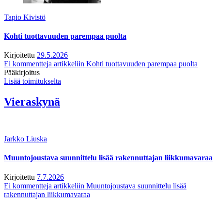
Tapio Kivistö
Kohti tuottavuuden parempaa puolta
Kirjoitettu
29.5.2026
Ei kommentteja
artikkeliin Kohti tuottavuuden parempaa puolta
Pääkirjoitus
Lisää toimitukselta
Vieraskynä
Jarkko Liuska
Muuntojoustava suunnittelu lisää rakennuttajan liikkumavaraa
Kirjoitettu
7.7.2026
Ei kommentteja
artikkeliin Muuntojoustava suunnittelu lisää
rakennuttajan liikkumavaraa