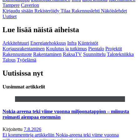
Tampere
Caverion
Kirjaudu sisään
Rekisteröidy
Tilaa Rakennuslehti
Näköislehdet
Uutiset
Lue lisää näistä aiheista
Arkkitehtuuri
Energiatehokkuus
Infra
Kiinteistöt
Korjausrakentaminen
Koulutus ja tutkimus
Pientalo
Projektit
Rakennustuote
Rakentaminen
RaksaTV
Suunnittelu
Talotekniikka
Talous
Työelämä
Uutisissa nyt
Uusimmat artikkelit
Nokia-areena teki viime vuonna miljoonatappion – miinusta
roimasti aiempaa enemmän
Kirjoitettu
7.8.2026
Ei kommentteja
artikkeliin Nokia-areena teki viime vuonna