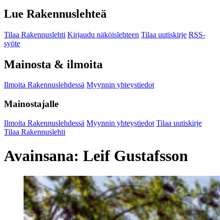
Lue Rakennuslehteä
Tilaa Rakennuslehti
Kirjaudu näköislehteen
Tilaa uutiskirje
RSS-
syöte
Mainosta & ilmoita
Ilmoita Rakennuslehdessä
Myynnin yhteystiedot
Mainostajalle
Ilmoita Rakennuslehdessä
Myynnin yhteystiedot
Tilaa uutiskirje
Tilaa Rakennuslehti
Avainsana:
Leif Gustafsson