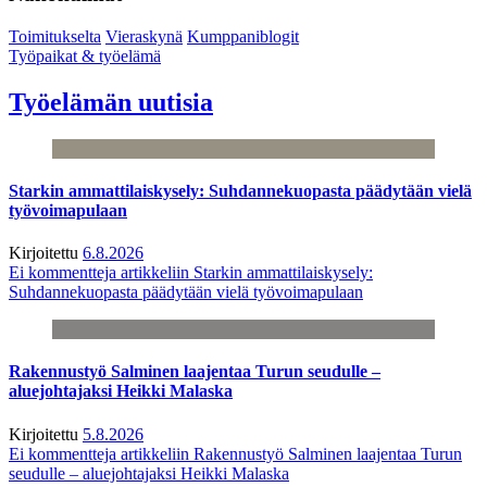
Toimitukselta
Vieraskynä
Kumppaniblogit
Työpaikat & työelämä
Työelämän uutisia
Starkin ammattilaiskysely: Suhdannekuopasta päädytään vielä
työvoimapulaan
Kirjoitettu
6.8.2026
Ei kommentteja
artikkeliin Starkin ammattilaiskysely:
Suhdannekuopasta päädytään vielä työvoimapulaan
Rakennustyö Salminen laajentaa Turun seudulle –
aluejohtajaksi Heikki Malaska
Kirjoitettu
5.8.2026
Ei kommentteja
artikkeliin Rakennustyö Salminen laajentaa Turun
seudulle – aluejohtajaksi Heikki Malaska