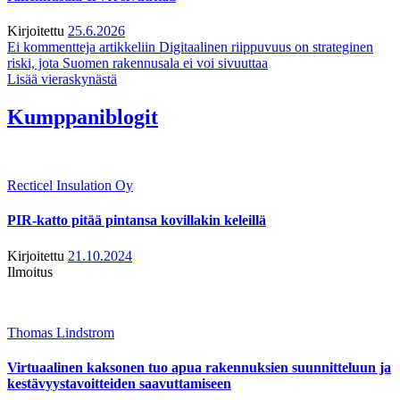
Kirjoitettu
25.6.2026
Ei kommentteja
artikkeliin Digitaalinen riippuvuus on strateginen
riski, jota Suomen rakennusala ei voi sivuuttaa
Lisää vieraskynästä
Kumppaniblogit
Recticel Insulation Oy
PIR-katto pitää pintansa kovillakin keleillä
Kirjoitettu
21.10.2024
Ilmoitus
Thomas Lindstrom
Virtuaalinen kaksonen tuo apua rakennuksien suunnitteluun ja
kestävyystavoitteiden saavuttamiseen