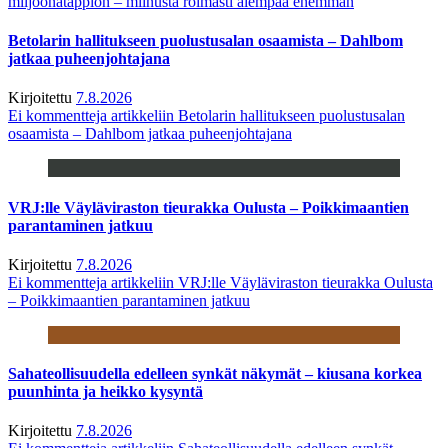
miljoonatappion – miinusta roimasti aiempaa enemmän
Betolarin hallitukseen puolustusalan osaamista – Dahlbom
jatkaa puheenjohtajana
Kirjoitettu
7.8.2026
Ei kommentteja
artikkeliin Betolarin hallitukseen puolustusalan
osaamista – Dahlbom jatkaa puheenjohtajana
VRJ:lle Väyläviraston tieurakka Oulusta – Poikkimaantien
parantaminen jatkuu
Kirjoitettu
7.8.2026
Ei kommentteja
artikkeliin VRJ:lle Väyläviraston tieurakka Oulusta
– Poikkimaantien parantaminen jatkuu
Sahateollisuudella edelleen synkät näkymät – kiusana korkea
puunhinta ja heikko kysyntä
Kirjoitettu
7.8.2026