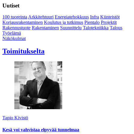
Uutiset
100 tuoreinta
Arkkitehtuuri
Energiatehokkuus
Infra
Kiinteistöt
Korjausrakentaminen
Koulutus ja tutkimus
Pientalo
Projektit
Rakennustuote
Rakentaminen
Suunnittelu
Talotekniikka
Talous
Työelämä
Näkökulmat
Toimitukselta
Tapio Kivistö
Kesä voi vahvistaa elpyvää tunnelmaa