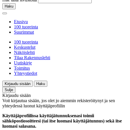
Haku
Etusivu
100 tuoreinta
Suurimmat
100 tuoreinta
Keskustelut
Näköislehti
Tilaa Rakennuslehti
Uutiskirje
Toimitus
Yhteystiedot
Kirjaudu sisään
Haku
Sulje
Kirjaudu sisään
Voit kirjautua sisään, jos olet jo aiemmin rekisteröitynyt ja sen
yhteydessä luonut käyttäjäprofiilin
Käyttäjäprofiilissa käyttäjätunnuksenasi toimii
sähköpostiosoitteesi (tai itse luomasi käyttäjätunnus) sekä itse
luomasi salasana.