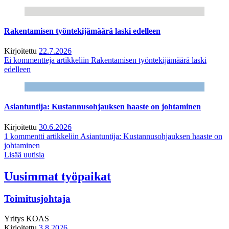
Rakentamisen työntekijämäärä laski edelleen
Kirjoitettu
22.7.2026
Ei kommentteja
artikkeliin Rakentamisen työntekijämäärä laski
edelleen
Asiantuntija: Kustannusohjauksen haaste on johtaminen
Kirjoitettu
30.6.2026
1 kommentti
artikkeliin Asiantuntija: Kustannusohjauksen haaste on
johtaminen
Lisää uutisia
Uusimmat työpaikat
Toimitusjohtaja
Yritys
KOAS
Kirjoitettu
3.8.2026