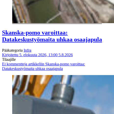
Skanska-pomo varoittaa:
Datakeskustyömaita uhkaa osaajapula
Pääkategoria
Infra
Kirjoitettu 5. elokuuta 2026, 13:00
5.8.2026
Tilaajille
Ei kommentteja
artikkeliin Skanska-pomo varoittaa:
Datakeskustyömaita uhkaa osaajapula