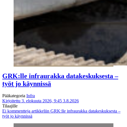
GRK:lle infraurakka datakeskuksesta –
työt jo käynnissä
Pääkategoria
Infra
Kirjoitettu 3. elokuuta 2026, 9:45
3.8.2026
Tilaajille
Ei kommentteja
artikkeliin GRK:lle infraurakka datakeskuksesta –
työt jo käynnissä