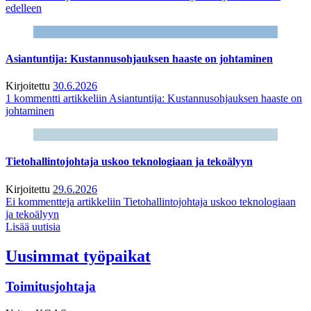
edelleen
Asiantuntija: Kustannusohjauksen haaste on johtaminen
Kirjoitettu
30.6.2026
1 kommentti
artikkeliin Asiantuntija: Kustannusohjauksen haaste on
johtaminen
Tietohallintojohtaja uskoo teknologiaan ja tekoälyyn
Kirjoitettu
29.6.2026
Ei kommentteja
artikkeliin Tietohallintojohtaja uskoo teknologiaan
ja tekoälyyn
Lisää uutisia
Uusimmat työpaikat
Toimitusjohtaja