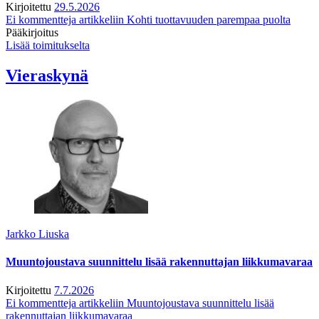
Kirjoitettu
29.5.2026
Ei kommentteja
artikkeliin Kohti tuottavuuden parempaa puolta
Pääkirjoitus
Lisää toimitukselta
Vieraskynä
Jarkko Liuska
Muuntojoustava suunnittelu lisää rakennuttajan liikkumavaraa
Kirjoitettu
7.7.2026
Ei kommentteja
artikkeliin Muuntojoustava suunnittelu lisää
rakennuttajan liikkumavaraa