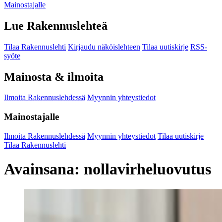
Mainostajalle
Lue Rakennuslehteä
Tilaa Rakennuslehti
Kirjaudu näköislehteen
Tilaa uutiskirje
RSS-
syöte
Mainosta & ilmoita
Ilmoita Rakennuslehdessä
Myynnin yhteystiedot
Mainostajalle
Ilmoita Rakennuslehdessä
Myynnin yhteystiedot
Tilaa uutiskirje
Tilaa Rakennuslehti
Avainsana:
nollavirheluovutus