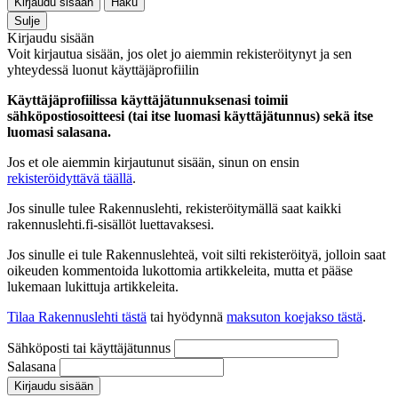
Kirjaudu sisään
Haku
Sulje
Kirjaudu sisään
Voit kirjautua sisään, jos olet jo aiemmin rekisteröitynyt ja sen
yhteydessä luonut käyttäjäprofiilin
Käyttäjäprofiilissa käyttäjätunnuksenasi toimii
sähköpostiosoitteesi (tai itse luomasi käyttäjätunnus) sekä itse
luomasi salasana.
Jos et ole aiemmin kirjautunut sisään, sinun on ensin
rekisteröidyttävä täällä
.
Jos sinulle tulee Rakennuslehti, rekisteröitymällä saat kaikki
rakennuslehti.fi-sisällöt luettavaksesi.
Jos sinulle ei tule Rakennuslehteä, voit silti rekisteröityä, jolloin saat
oikeuden kommentoida lukottomia artikkeleita, mutta et pääse
lukemaan lukittuja artikkeleita.
Tilaa Rakennuslehti tästä
tai hyödynnä
maksuton koejakso tästä
.
Sähköposti tai käyttäjätunnus
Salasana
Kirjaudu sisään