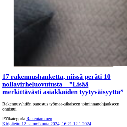
17 rakennushanketta, niissä peräti 10
nollavirheluovutusta – ”Lisää
merkittävästi asiakkaiden tyytyväisyyttä”
Rakennusyhtiön panostus työmaa-aikaiseen toiminnanohjaukseen
onnistui.
Pääkategoria
Rakentaminen
Kirjoitettu 12. tammikuuta 2024, 16:21
12.1.2024