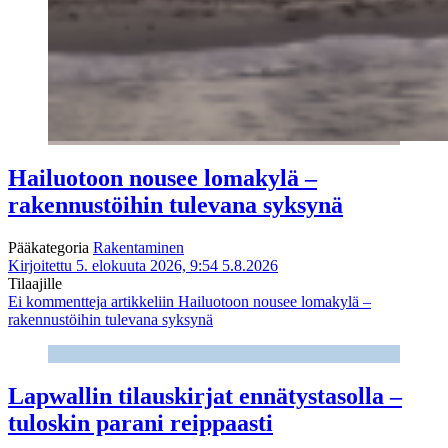
Hailuotoon nousee lomakylä –
rakennustöihin tulevana syksynä
Pääkategoria
Rakentaminen
Kirjoitettu 5. elokuuta 2026, 9:54
5.8.2026
Tilaajille
Ei kommentteja
artikkeliin Hailuotoon nousee lomakylä –
rakennustöihin tulevana syksynä
Lapwallin tilauskirjat ennätystasolla –
tuloskin parani reippaasti