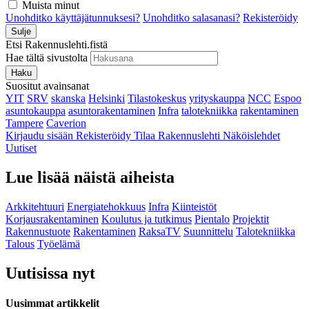
Muista minut
Unohditko käyttäjätunnuksesi?
Unohditko salasanasi?
Rekisteröidy
Sulje
Etsi Rakennuslehti.fistä
Hae tältä sivustolta
Haku
Suositut avainsanat
YIT
SRV
skanska
Helsinki
Tilastokeskus
yrityskauppa
NCC
Espoo
asuntokauppa
asuntorakentaminen
Infra
talotekniikka
rakentaminen
Tampere
Caverion
Kirjaudu sisään
Rekisteröidy
Tilaa Rakennuslehti
Näköislehdet
Uutiset
Lue lisää näistä aiheista
Arkkitehtuuri
Energiatehokkuus
Infra
Kiinteistöt
Korjausrakentaminen
Koulutus ja tutkimus
Pientalo
Projektit
Rakennustuote
Rakentaminen
RaksaTV
Suunnittelu
Talotekniikka
Talous
Työelämä
Uutisissa nyt
Uusimmat artikkelit