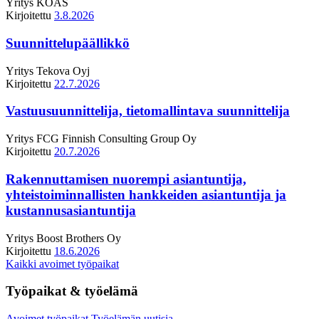
Yritys
KOAS
Kirjoitettu
3.8.2026
Suunnittelupäällikkö
Yritys
Tekova Oyj
Kirjoitettu
22.7.2026
Vastuusuunnittelija, tietomallintava suunnittelija
Yritys
FCG Finnish Consulting Group Oy
Kirjoitettu
20.7.2026
Rakennuttamisen nuorempi asiantuntija,
yhteistoiminnallisten hankkeiden asiantuntija ja
kustannusasiantuntija
Yritys
Boost Brothers Oy
Kirjoitettu
18.6.2026
Kaikki avoimet työpaikat
Työpaikat & työelämä
Avoimet työpaikat
Työelämän uutisia