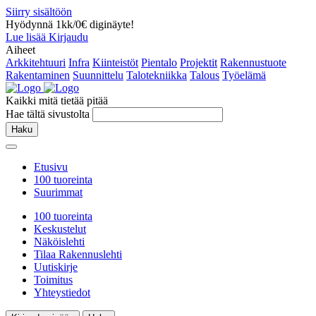
Siirry sisältöön
Hyödynnä 1kk/0€ diginäyte!
Lue lisää
Kirjaudu
Aiheet
Arkkitehtuuri
Infra
Kiinteistöt
Pientalo
Projektit
Rakennustuote
Rakentaminen
Suunnittelu
Talotekniikka
Talous
Työelämä
Kaikki mitä tietää pitää
Hae tältä sivustolta
Haku
Etusivu
100 tuoreinta
Suurimmat
100 tuoreinta
Keskustelut
Näköislehti
Tilaa Rakennuslehti
Uutiskirje
Toimitus
Yhteystiedot