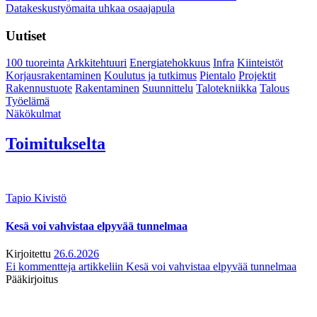
Datakeskustyömaita uhkaa osaajapula
Uutiset
100 tuoreinta
Arkkitehtuuri
Energiatehokkuus
Infra
Kiinteistöt
Korjausrakentaminen
Koulutus ja tutkimus
Pientalo
Projektit
Rakennustuote
Rakentaminen
Suunnittelu
Talotekniikka
Talous
Työelämä
Näkökulmat
Toimitukselta
Tapio Kivistö
Kesä voi vahvistaa elpyvää tunnelmaa
Kirjoitettu
26.6.2026
Ei kommentteja
artikkeliin Kesä voi vahvistaa elpyvää tunnelmaa
Pääkirjoitus