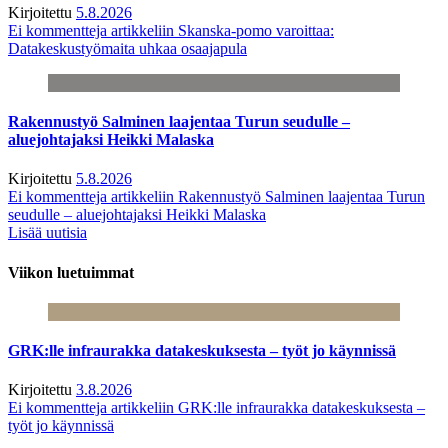
Kirjoitettu
5.8.2026
Ei kommentteja
artikkeliin Skanska-pomo varoittaa:
Datakeskustyömaita uhkaa osaajapula
Rakennustyö Salminen laajentaa Turun seudulle –
aluejohtajaksi Heikki Malaska
Kirjoitettu
5.8.2026
Ei kommentteja
artikkeliin Rakennustyö Salminen laajentaa Turun
seudulle – aluejohtajaksi Heikki Malaska
Lisää uutisia
Viikon luetuimmat
GRK:lle infraurakka datakeskuksesta – työt jo käynnissä
Kirjoitettu
3.8.2026
Ei kommentteja
artikkeliin GRK:lle infraurakka datakeskuksesta –
työt jo käynnissä