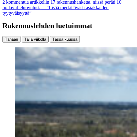
2 kommenttia
artikkeliin 17 rakennushanketta, niissä peräti 10
nollavirheluovutusta – ”Lisää merkittävästi asiakkaiden
tyytyväisyyttä”
Rakennuslehden luetuimmat
Tänään
Tällä viikolla
Tässä kuussa