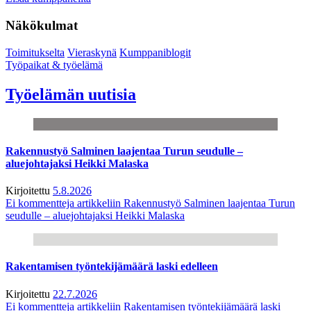
Näkökulmat
Toimitukselta
Vieraskynä
Kumppaniblogit
Työpaikat & työelämä
Työelämän uutisia
Rakennustyö Salminen laajentaa Turun seudulle –
aluejohtajaksi Heikki Malaska
Kirjoitettu
5.8.2026
Ei kommentteja
artikkeliin Rakennustyö Salminen laajentaa Turun
seudulle – aluejohtajaksi Heikki Malaska
Rakentamisen työntekijämäärä laski edelleen
Kirjoitettu
22.7.2026
Ei kommentteja
artikkeliin Rakentamisen työntekijämäärä laski