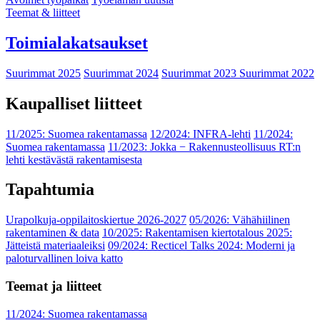
Teemat & liitteet
Toimialakatsaukset
Suurimmat 2025
Suurimmat 2024
Suurimmat 2023
Suurimmat 2022
Kaupalliset liitteet
11/2025: Suomea rakentamassa
12/2024: INFRA-lehti
11/2024:
Suomea rakentamassa
11/2023: Jokka − Rakennusteollisuus RT:n
lehti kestävästä rakentamisesta
Tapahtumia
Urapolkuja-oppilaitoskiertue 2026-2027
05/2026: Vähähiilinen
rakentaminen & data
10/2025: Rakentamisen kiertotalous 2025:
Jätteistä materiaaleiksi
09/2024: Recticel Talks 2024: Moderni ja
paloturvallinen loiva katto
Teemat ja liitteet
11/2024: Suomea rakentamassa