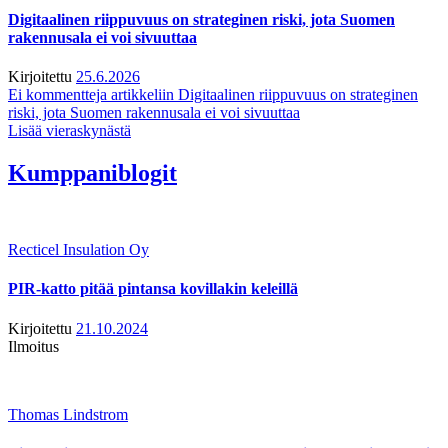
Digitaalinen riippuvuus on strateginen riski, jota Suomen
rakennusala ei voi sivuuttaa
Kirjoitettu
25.6.2026
Ei kommentteja
artikkeliin Digitaalinen riippuvuus on strateginen
riski, jota Suomen rakennusala ei voi sivuuttaa
Lisää vieraskynästä
Kumppaniblogit
Recticel Insulation Oy
PIR-katto pitää pintansa kovillakin keleillä
Kirjoitettu
21.10.2024
Ilmoitus
Thomas Lindstrom