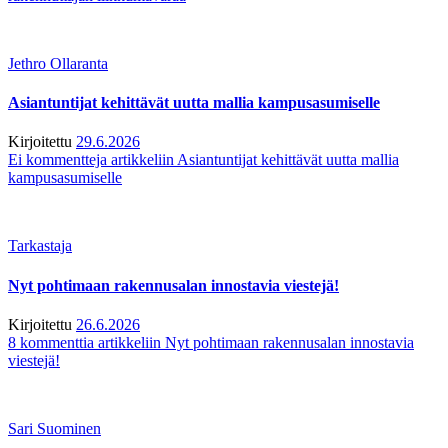
Jethro Ollaranta
Asiantuntijat kehittävät uutta mallia kampusasumiselle
Kirjoitettu
29.6.2026
Ei kommentteja
artikkeliin Asiantuntijat kehittävät uutta mallia
kampusasumiselle
Tarkastaja
Nyt pohtimaan rakennusalan innostavia viestejä!
Kirjoitettu
26.6.2026
8 kommenttia
artikkeliin Nyt pohtimaan rakennusalan innostavia
viestejä!
Sari Suominen