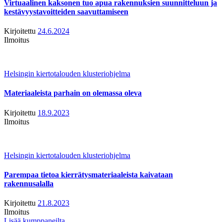
Virtuaalinen kaksonen tuo apua rakennuksien suunnitteluun ja
kestävyystavoitteiden saavuttamiseen
Kirjoitettu
24.6.2024
Ilmoitus
Helsingin kiertotalouden klusteriohjelma
Materiaaleista parhain on olemassa oleva
Kirjoitettu
18.9.2023
Ilmoitus
Helsingin kiertotalouden klusteriohjelma
Parempaa tietoa kierrätysmateriaaleista kaivataan
rakennusalalla
Kirjoitettu
21.8.2023
Ilmoitus
Lisää kumppaneilta