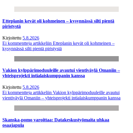
Etteplanin kevät oli kohmeinen – kysynnässä silti pientä
piristystä
Kirjoitettu
5.8.2026
Ei kommentteja
artikkeliin Etteplanin kevät oli kohmeinen –
kysynnässä silti pientä piristystä
Vakion kylppärimoduuleille avautui vientiväylä Omaniin –
yhteisprojekti intialaiskumppanin kanssa
Kirjoitettu
5.8.2026
Ei kommentteja
artikkeliin Vakion kylppärimoduuleille avautui
vientiväylä Omaniin – yhteisprojekti intialaiskumppanin kanssa
Skanska-pomo varoittaa: Datakeskustyömaita uhkaa
osaajapula