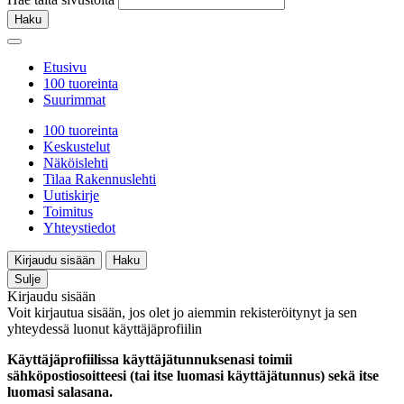
Haku
Etusivu
100 tuoreinta
Suurimmat
100 tuoreinta
Keskustelut
Näköislehti
Tilaa Rakennuslehti
Uutiskirje
Toimitus
Yhteystiedot
Kirjaudu sisään
Haku
Sulje
Kirjaudu sisään
Voit kirjautua sisään, jos olet jo aiemmin rekisteröitynyt ja sen
yhteydessä luonut käyttäjäprofiilin
Käyttäjäprofiilissa käyttäjätunnuksenasi toimii
sähköpostiosoitteesi (tai itse luomasi käyttäjätunnus) sekä itse
luomasi salasana.