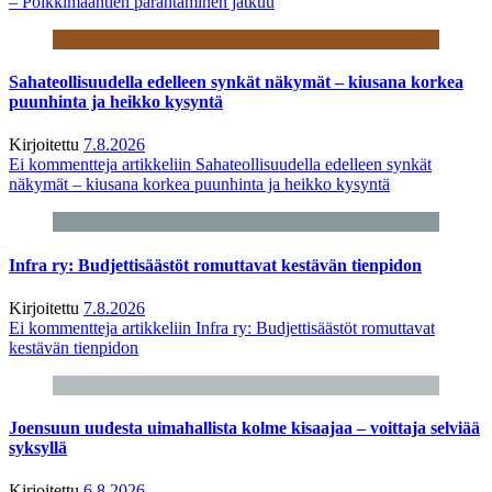
– Poikkimaantien parantaminen jatkuu
Sahateollisuudella edelleen synkät näkymät – kiusana korkea
puunhinta ja heikko kysyntä
Kirjoitettu
7.8.2026
Ei kommentteja
artikkeliin Sahateollisuudella edelleen synkät
näkymät – kiusana korkea puunhinta ja heikko kysyntä
Infra ry: Budjettisäästöt romuttavat kestävän tienpidon
Kirjoitettu
7.8.2026
Ei kommentteja
artikkeliin Infra ry: Budjettisäästöt romuttavat
kestävän tienpidon
Joensuun uudesta uimahallista kolme kisaajaa – voittaja selviää
syksyllä
Kirjoitettu
6.8.2026