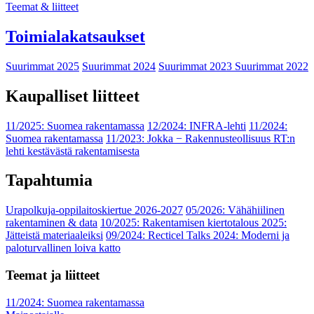
Teemat & liitteet
Toimialakatsaukset
Suurimmat 2025
Suurimmat 2024
Suurimmat 2023
Suurimmat 2022
Kaupalliset liitteet
11/2025: Suomea rakentamassa
12/2024: INFRA-lehti
11/2024:
Suomea rakentamassa
11/2023: Jokka − Rakennusteollisuus RT:n
lehti kestävästä rakentamisesta
Tapahtumia
Urapolkuja-oppilaitoskiertue 2026-2027
05/2026: Vähähiilinen
rakentaminen & data
10/2025: Rakentamisen kiertotalous 2025:
Jätteistä materiaaleiksi
09/2024: Recticel Talks 2024: Moderni ja
paloturvallinen loiva katto
Teemat ja liitteet
11/2024: Suomea rakentamassa