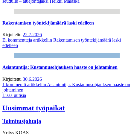
seudulle – aluejohtajaksi Heikki Malaska
Rakentamisen työntekijämäärä laski edelleen
Kirjoitettu
22.7.2026
Ei kommentteja
artikkeliin Rakentamisen työntekijämäärä laski
edelleen
Asiantuntija: Kustannusohjauksen haaste on johtaminen
Kirjoitettu
30.6.2026
1 kommentti
artikkeliin Asiantuntija: Kustannusohjauksen haaste on
johtaminen
Lisää uutisia
Uusimmat työpaikat
Toimitusjohtaja
Yritys
KOAS