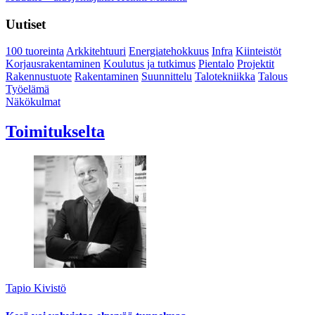
Uutiset
100 tuoreinta
Arkkitehtuuri
Energiatehokkuus
Infra
Kiinteistöt
Korjausrakentaminen
Koulutus ja tutkimus
Pientalo
Projektit
Rakennustuote
Rakentaminen
Suunnittelu
Talotekniikka
Talous
Työelämä
Näkökulmat
Toimitukselta
Tapio Kivistö