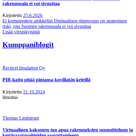
rakennusala ei voi sivuuttaa
Kirjoitettu
25.6.2026
Ei kommentteja
artikkeliin Digitaalinen riippuvuus on strateginen
riski, jota Suomen rakennusala ei voi sivuuttaa
Lisää vieraskynästä
Kumppaniblogit
Recticel Insulation Oy
PIR-katto pitää pintansa kovillakin keleillä
Kirjoitettu
21.10.2024
Ilmoitus
Thomas Lindstrom
Virtuaalinen kaksonen tuo apua rakennuksien suunnitteluun ja
kestävyystavoitteiden saavuttamiseen