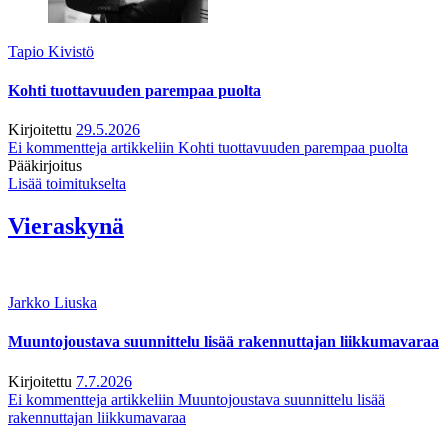
Tapio Kivistö
Kohti tuottavuuden parempaa puolta
Kirjoitettu
29.5.2026
Ei kommentteja
artikkeliin Kohti tuottavuuden parempaa puolta
Pääkirjoitus
Lisää toimitukselta
Vieraskynä
Jarkko Liuska
Muuntojoustava suunnittelu lisää rakennuttajan liikkumavaraa
Kirjoitettu
7.7.2026
Ei kommentteja
artikkeliin Muuntojoustava suunnittelu lisää
rakennuttajan liikkumavaraa