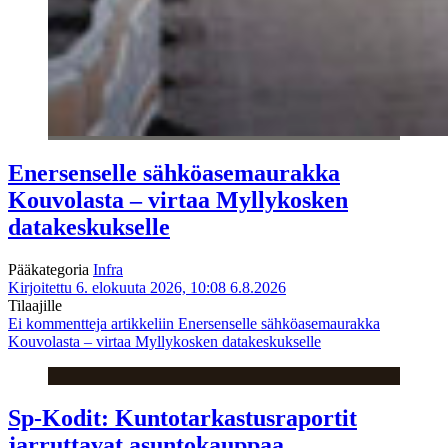
Enersenselle sähköasemaurakka
Kouvolasta – virtaa Myllykosken
datakeskukselle
Pääkategoria
Infra
Kirjoitettu 6. elokuuta 2026, 10:08
6.8.2026
Tilaajille
Ei kommentteja
artikkeliin Enersenselle sähköasemaurakka
Kouvolasta – virtaa Myllykosken datakeskukselle
Sp-Kodit: Kuntotarkastusraportit
jarruttavat asuntokauppaa