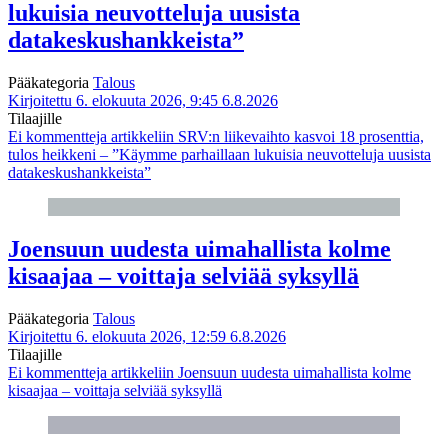
lukuisia neuvotteluja uusista
datakeskushankkeista”
Pääkategoria
Talous
Kirjoitettu 6. elokuuta 2026, 9:45
6.8.2026
Tilaajille
Ei kommentteja
artikkeliin SRV:n liikevaihto kasvoi 18 prosenttia,
tulos heikkeni – ”Käymme parhaillaan lukuisia neuvotteluja uusista
datakeskushankkeista”
Joensuun uudesta uimahallista kolme
kisaajaa – voittaja selviää syksyllä
Pääkategoria
Talous
Kirjoitettu 6. elokuuta 2026, 12:59
6.8.2026
Tilaajille
Ei kommentteja
artikkeliin Joensuun uudesta uimahallista kolme
kisaajaa – voittaja selviää syksyllä