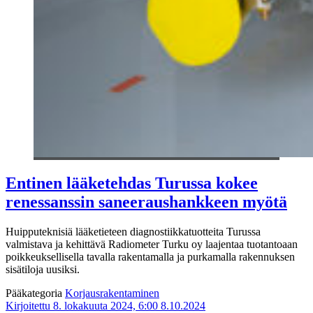
Entinen lääketehdas Turussa kokee
renessanssin saneeraushankkeen myötä
Huipputeknisiä lääketieteen diagnostiikkatuotteita Turussa
valmistava ja kehittävä Radiometer Turku oy laajentaa tuotantoaan
poikkeuksellisella tavalla rakentamalla ja purkamalla rakennuksen
sisätiloja uusiksi.
Pääkategoria
Korjausrakentaminen
Kirjoitettu 8. lokakuuta 2024, 6:00
8.10.2024