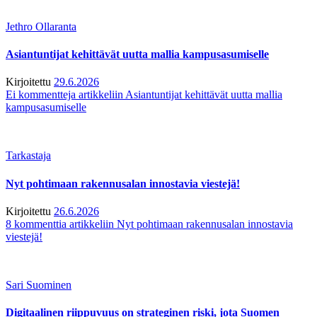
Jethro Ollaranta
Asiantuntijat kehittävät uutta mallia kampusasumiselle
Kirjoitettu
29.6.2026
Ei kommentteja
artikkeliin Asiantuntijat kehittävät uutta mallia
kampusasumiselle
Tarkastaja
Nyt pohtimaan rakennusalan innostavia viestejä!
Kirjoitettu
26.6.2026
8 kommenttia
artikkeliin Nyt pohtimaan rakennusalan innostavia
viestejä!
Sari Suominen
Digitaalinen riippuvuus on strateginen riski, jota Suomen