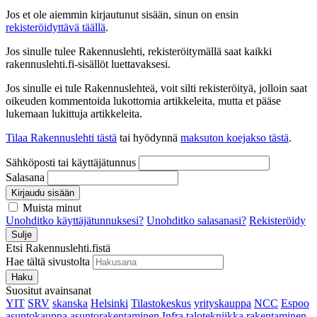
Jos et ole aiemmin kirjautunut sisään, sinun on ensin
rekisteröidyttävä täällä
.
Jos sinulle tulee Rakennuslehti, rekisteröitymällä saat kaikki
rakennuslehti.fi-sisällöt luettavaksesi.
Jos sinulle ei tule Rakennuslehteä, voit silti rekisteröityä, jolloin saat
oikeuden kommentoida lukottomia artikkeleita, mutta et pääse
lukemaan lukittuja artikkeleita.
Tilaa Rakennuslehti tästä
tai hyödynnä
maksuton koejakso tästä
.
Sähköposti tai käyttäjätunnus
Salasana
Kirjaudu sisään
Muista minut
Unohditko käyttäjätunnuksesi?
Unohditko salasanasi?
Rekisteröidy
Sulje
Etsi Rakennuslehti.fistä
Hae tältä sivustolta
Haku
Suositut avainsanat
YIT
SRV
skanska
Helsinki
Tilastokeskus
yrityskauppa
NCC
Espoo
asuntokauppa
asuntorakentaminen
Infra
talotekniikka
rakentaminen