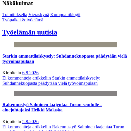
Näkökulmat
Toimitukselta
Vieraskynä
Kumppaniblogit
Työpaikat & työelämä
Työelämän uutisia
Starkin ammattilaiskysely: Suhdannekuopasta päädytään vielä
työvoimapulaan
Kirjoitettu
6.8.2026
Ei kommentteja
artikkeliin Starkin ammattilaiskysely:
Suhdannekuopasta päädytään vielä työvoimapulaan
Rakennustyö Salminen laajentaa Turun seudulle –
aluejohtajaksi Heikki Malaska
Kirjoitettu
5.8.2026
Ei kommentteja
artikkeliin Rakennustyö Salminen laajentaa Turun