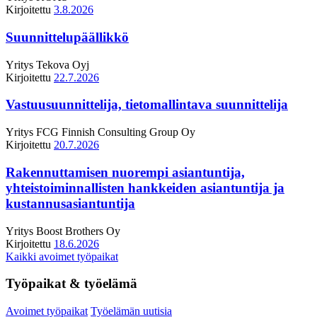
Kirjoitettu
3.8.2026
Suunnittelupäällikkö
Yritys
Tekova Oyj
Kirjoitettu
22.7.2026
Vastuusuunnittelija, tietomallintava suunnittelija
Yritys
FCG Finnish Consulting Group Oy
Kirjoitettu
20.7.2026
Rakennuttamisen nuorempi asiantuntija,
yhteistoiminnallisten hankkeiden asiantuntija ja
kustannusasiantuntija
Yritys
Boost Brothers Oy
Kirjoitettu
18.6.2026
Kaikki avoimet työpaikat
Työpaikat & työelämä
Avoimet työpaikat
Työelämän uutisia