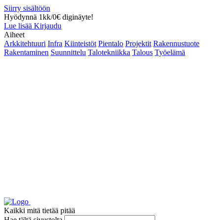
Siirry sisältöön
Hyödynnä 1kk/0€ diginäyte!
Lue lisää
Kirjaudu
Aiheet
Arkkitehtuuri
Infra
Kiinteistöt
Pientalo
Projektit
Rakennustuote
Rakentaminen
Suunnittelu
Talotekniikka
Talous
Työelämä
Kaikki mitä tietää pitää
Hae tältä sivustolta