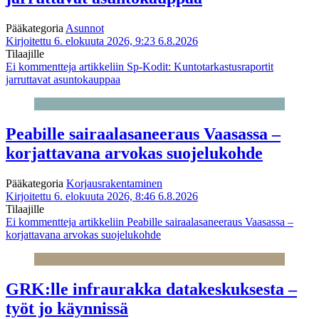
Pääkategoria
Asunnot
Kirjoitettu 6. elokuuta 2026, 9:23
6.8.2026
Tilaajille
Ei kommentteja
artikkeliin Sp-Kodit: Kuntotarkastusraportit
jarruttavat asuntokauppaa
Peabille sairaalasaneeraus Vaasassa –
korjattavana arvokas suojelukohde
Pääkategoria
Korjausrakentaminen
Kirjoitettu 6. elokuuta 2026, 8:46
6.8.2026
Tilaajille
Ei kommentteja
artikkeliin Peabille sairaalasaneeraus Vaasassa –
korjattavana arvokas suojelukohde
GRK:lle infraurakka datakeskuksesta –
työt jo käynnissä