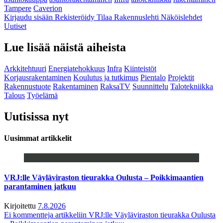
Tampere
Caverion
Kirjaudu sisään
Rekisteröidy
Tilaa Rakennuslehti
Näköislehdet
Uutiset
Lue lisää näistä aiheista
Arkkitehtuuri
Energiatehokkuus
Infra
Kiinteistöt
Korjausrakentaminen
Koulutus ja tutkimus
Pientalo
Projektit
Rakennustuote
Rakentaminen
RaksaTV
Suunnittelu
Talotekniikka
Talous
Työelämä
Uutisissa nyt
Uusimmat artikkelit
VRJ:lle Väyläviraston tieurakka Oulusta – Poikkimaantien
parantaminen jatkuu
Kirjoitettu
7.8.2026
Ei kommentteja
artikkeliin VRJ:lle Väyläviraston tieurakka Oulusta