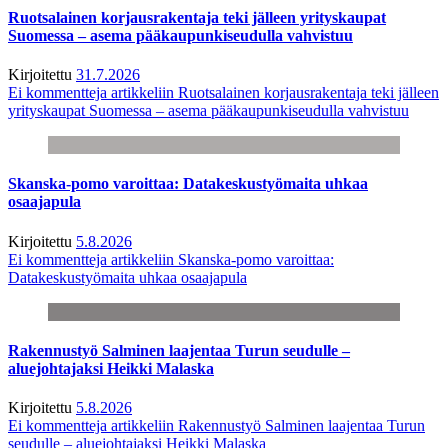
Ruotsalainen korjausrakentaja teki jälleen yrityskaupat
Suomessa – asema pääkaupunkiseudulla vahvistuu
Kirjoitettu
31.7.2026
Ei kommentteja
artikkeliin Ruotsalainen korjausrakentaja teki jälleen
yrityskaupat Suomessa – asema pääkaupunkiseudulla vahvistuu
Skanska-pomo varoittaa: Datakeskustyömaita uhkaa
osaajapula
Kirjoitettu
5.8.2026
Ei kommentteja
artikkeliin Skanska-pomo varoittaa:
Datakeskustyömaita uhkaa osaajapula
Rakennustyö Salminen laajentaa Turun seudulle –
aluejohtajaksi Heikki Malaska
Kirjoitettu
5.8.2026
Ei kommentteja
artikkeliin Rakennustyö Salminen laajentaa Turun
seudulle – aluejohtajaksi Heikki Malaska