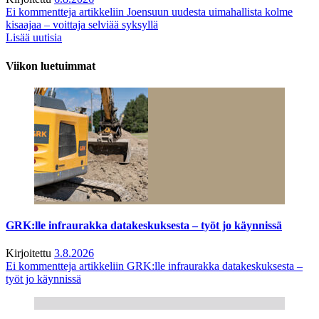
Ei kommentteja
artikkeliin Joensuun uudesta uimahallista kolme
kisaajaa – voittaja selviää syksyllä
Lisää uutisia
Viikon luetuimmat
GRK:lle infraurakka datakeskuksesta – työt jo käynnissä
Kirjoitettu
3.8.2026
Ei kommentteja
artikkeliin GRK:lle infraurakka datakeskuksesta –
työt jo käynnissä