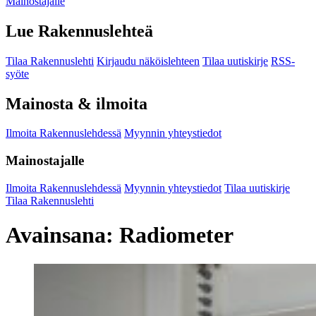
Mainostajalle
Lue Rakennuslehteä
Tilaa Rakennuslehti
Kirjaudu näköislehteen
Tilaa uutiskirje
RSS-
syöte
Mainosta & ilmoita
Ilmoita Rakennuslehdessä
Myynnin yhteystiedot
Mainostajalle
Ilmoita Rakennuslehdessä
Myynnin yhteystiedot
Tilaa uutiskirje
Tilaa Rakennuslehti
Avainsana:
Radiometer