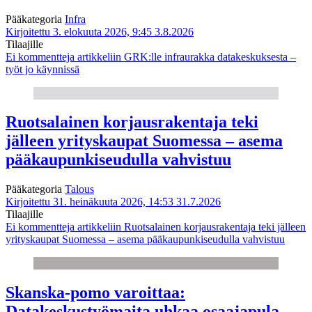
Pääkategoria
Infra
Kirjoitettu 3. elokuuta 2026, 9:45
3.8.2026
Tilaajille
Ei kommentteja
artikkeliin GRK:lle infraurakka datakeskuksesta –
työt jo käynnissä
Ruotsalainen korjausrakentaja teki
jälleen yrityskaupat Suomessa – asema
pääkaupunkiseudulla vahvistuu
Pääkategoria
Talous
Kirjoitettu 31. heinäkuuta 2026, 14:53
31.7.2026
Tilaajille
Ei kommentteja
artikkeliin Ruotsalainen korjausrakentaja teki jälleen
yrityskaupat Suomessa – asema pääkaupunkiseudulla vahvistuu
Skanska-pomo varoittaa:
Datakeskustyömaita uhkaa osaajapula