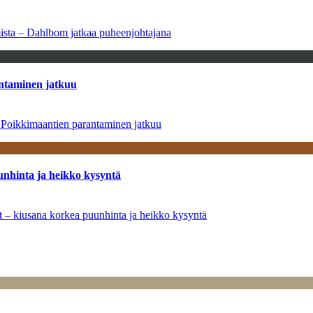
amista – Dahlbom jatkaa puheenjohtajana
antaminen jatkuu
– Poikkimaantien parantaminen jatkuu
unhinta ja heikko kysyntä
ät – kiusana korkea puunhinta ja heikko kysyntä