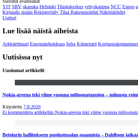
Suositut avainsanat
YIT
SRV
skanska
Helsinki
Tilastokeskus
yrityskauppa
NCC
Espoo
Kirjaudu sisään
Rekisteröidy
Tilaa Rakennuslehti
Näköislehdet
Uutiset
Lue lisää näistä aiheista
Arkkitehtuuri
Energiatehokkuus
Infra
Kiinteistöt
Korjausrakentamine
Uutisissa nyt
Uusimmat artikkelit
Nokia-areena teki viime vuonna miljoonatappion – miinusta ro
Kirjoitettu
7.8.2026
Ei kommentteja
artikkeliin Nokia-areena teki viime vuonna miljoona
Betolarin hallitukseen puolustusalan osaamista – Dahlbom jatk