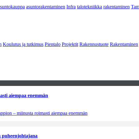
asuntokauppa
asuntorakentaminen
Infra
talotekniikka
rakentaminen
Tam
n
Koulutus ja tutkimus
Pientalo
Projektit
Rakennustuote
Rakentaminen
imasti aiempaa enemmän
tappion – miinusta roimasti aiempaa enemmän
aa puheenjohtajana