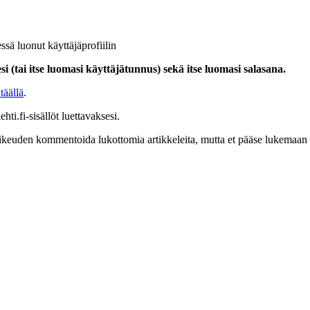
ssä luonut käyttäjäprofiilin
i (tai itse luomasi käyttäjätunnus) sekä itse luomasi salasana.
täällä
.
hti.fi-sisällöt luettavaksesi.
at oikeuden kommentoida lukottomia artikkeleita, mutta et pääse lukemaan l