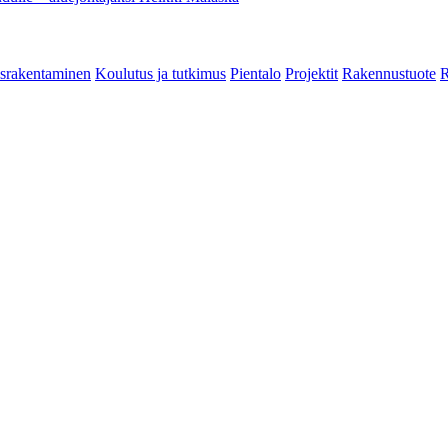
srakentaminen
Koulutus ja tutkimus
Pientalo
Projektit
Rakennustuote
R