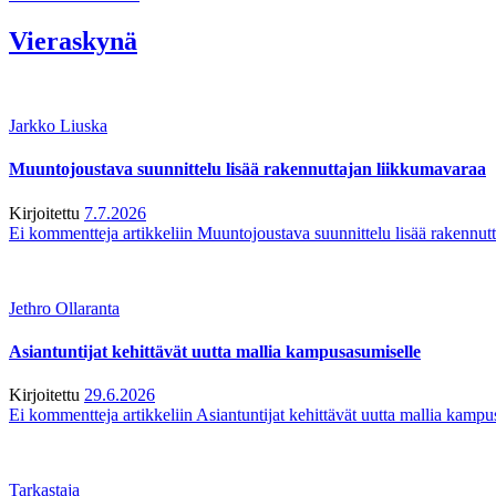
Vieraskynä
Jarkko Liuska
Muuntojoustava suunnittelu lisää rakennuttajan liikkumavaraa
Kirjoitettu
7.7.2026
Ei kommentteja
artikkeliin Muuntojoustava suunnittelu lisää rakennut
Jethro Ollaranta
Asiantuntijat kehittävät uutta mallia kampusasumiselle
Kirjoitettu
29.6.2026
Ei kommentteja
artikkeliin Asiantuntijat kehittävät uutta mallia kamp
Tarkastaja