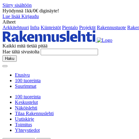
Siirry sisältöön
Hyödynnä 1kk/0€ diginäyte!
Lue lisää
Kirjaudu
Aiheet
Arkkitehtuuri
Infra
Kiinteistöt
Pientalo
Projektit
Rakennustuote
Raken
Kaikki mitä tietää pitää
Hae tältä sivustolta
Haku
Etusivu
100 tuoreinta
Suurimmat
100 tuoreinta
Keskustelut
Näköislehti
Tilaa Rakennuslehti
Uutiskirje
Toimitus
Yhteystiedot