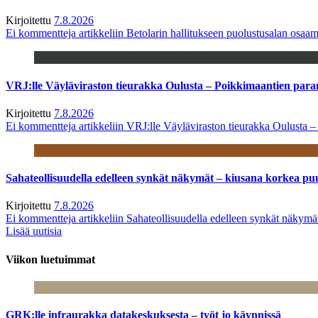
Kirjoitettu
7.8.2026
Ei kommentteja
artikkeliin Betolarin hallitukseen puolustusalan osa
VRJ:lle Väyläviraston tieurakka Oulusta – Poikkimaantien par
Kirjoitettu
7.8.2026
Ei kommentteja
artikkeliin VRJ:lle Väyläviraston tieurakka Oulusta 
Sahateollisuudella edelleen synkät näkymät – kiusana korkea pu
Kirjoitettu
7.8.2026
Ei kommentteja
artikkeliin Sahateollisuudella edelleen synkät näkym
Lisää uutisia
Viikon luetuimmat
GRK:lle infraurakka datakeskuksesta – työt jo käynnissä