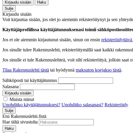
Kirjaudu sisään
Haku
Sulje
Kirjaudu sisään
Voit kirjautua sisään, jos olet jo aiemmin rekisteröitynyt ja sen yhteyde
Käyttäjäprofiilissa käyttäjätunnuksenasi toimii sähköpostiosoittees
Jos et ole aiemmin kirjautunut sisään, sinun on ensin
rekisteröidyttävä 
Jos sinulle tulee Rakennuslehti, rekisteröitymällä saat kaikki rakennusle
Jos sinulle ei tule Rakennuslehteä, voit silti rekisteröityä, jolloin sa
Tilaa Rakennuslehti tästä
tai hyödynnä
maksuton koejakso tästä
.
Sähköposti tai käyttäjätunnus
Salasana
Kirjaudu sisään
Muista minut
Unohditko käyttäjätunnuksesi?
Unohditko salasanasi?
Rekisteröidy
Sulje
Etsi Rakennuslehti.fistä
Hae tältä sivustolta
Haku