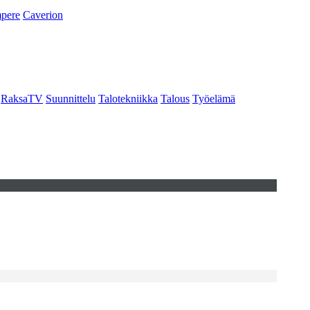
pere
Caverion
RaksaTV
Suunnittelu
Talotekniikka
Talous
Työelämä