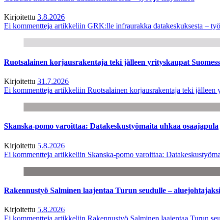
Kirjoitettu
3.8.2026
Ei kommentteja
artikkeliin GRK:lle infraurakka datakeskuksesta – työ
Ruotsalainen korjausrakentaja teki jälleen yrityskaupat Suome
Kirjoitettu
31.7.2026
Ei kommentteja
artikkeliin Ruotsalainen korjausrakentaja teki jälle
Skanska-pomo varoittaa: Datakeskustyömaita uhkaa osaajapula
Kirjoitettu
5.8.2026
Ei kommentteja
artikkeliin Skanska-pomo varoittaa: Datakeskustyöma
Rakennustyö Salminen laajentaa Turun seudulle – aluejohtajaks
Kirjoitettu
5.8.2026
Ei kommentteja
artikkeliin Rakennustyö Salminen laajentaa Turun seu