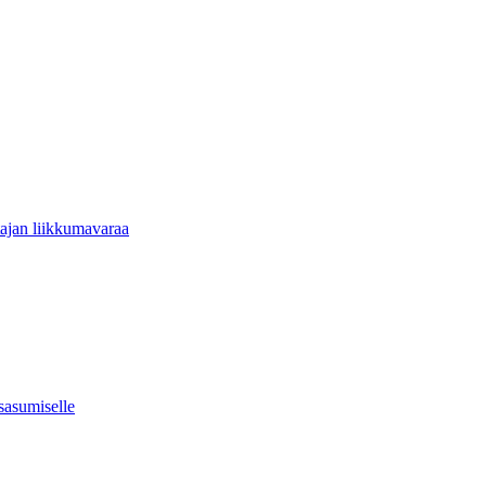
tajan liikkumavaraa
usasumiselle