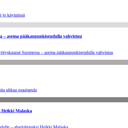
t jo käynnissä
ssa – asema pääkaupunkiseudulla vahvistuu
en yrityskaupat Suomessa – asema pääkaupunkiseudulla vahvistuu
ita uhkaa osaajapula
i Heikki Malaska
dulle – aluejohtajaksi Heikki Malaska