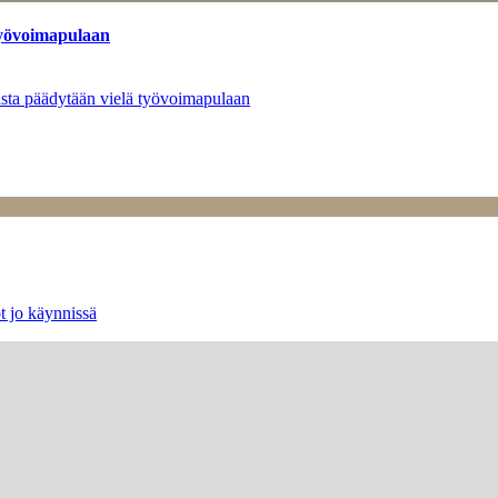
työvoimapulaan
asta päädytään vielä työvoimapulaan
t jo käynnissä