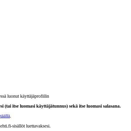
ssä luonut käyttäjäprofiilin
i (tai itse luomasi käyttäjätunnus) sekä itse luomasi salasana.
täällä
.
hti.fi-sisällöt luettavaksesi.