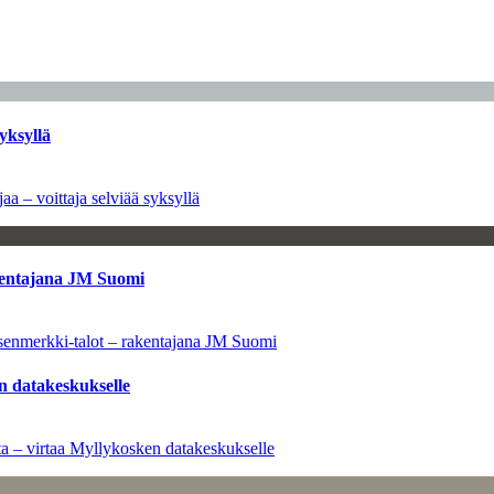
yksyllä
aa – voittaja selviää syksyllä
kentajana JM Suomi
senmerkki-talot – rakentajana JM Suomi
n datakeskukselle
a – virtaa Myllykosken datakeskukselle