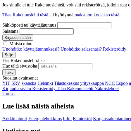
Jos sinulle ei tule Rakennuslehteä, voit silti rekisteröityä, jolloin sa
Tilaa Rakennuslehti tästä
tai hyödynnä
maksuton koejakso tästä
.
Sähköposti tai käyttäjätunnus
Salasana
Kirjaudu sisään
Muista minut
Unohditko käyttäjätunnuksesi?
Unohditko salasanasi?
Rekisteröidy
Sulje
Etsi Rakennuslehti.fistä
Hae tältä sivustolta
Haku
Suositut avainsanat
YIT
SRV
skanska
Helsinki
Tilastokeskus
yrityskauppa
NCC
Espoo
Kirjaudu sisään
Rekisteröidy
Tilaa Rakennuslehti
Näköislehdet
Uutiset
Lue lisää näistä aiheista
Arkkitehtuuri
Energiatehokkuus
Infra
Kiinteistöt
Korjausrakentamine
Uutisissa nyt