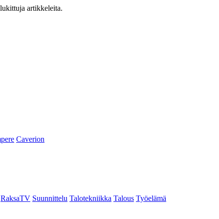
ukittuja artikkeleita.
pere
Caverion
RaksaTV
Suunnittelu
Talotekniikka
Talous
Työelämä