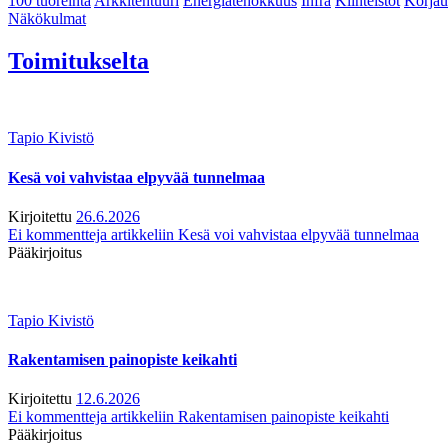
100 tuoreinta
Arkkitehtuuri
Energiatehokkuus
Infra
Kiinteistöt
Korjau
Näkökulmat
Toimitukselta
Tapio Kivistö
Kesä voi vahvistaa elpyvää tunnelmaa
Kirjoitettu
26.6.2026
Ei kommentteja
artikkeliin Kesä voi vahvistaa elpyvää tunnelmaa
Pääkirjoitus
Tapio Kivistö
Rakentamisen painopiste keikahti
Kirjoitettu
12.6.2026
Ei kommentteja
artikkeliin Rakentamisen painopiste keikahti
Pääkirjoitus