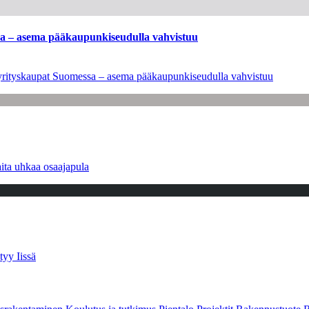
ssa – asema pääkaupunkiseudulla vahvistuu
en yrityskaupat Suomessa – asema pääkaupunkiseudulla vahvistuu
ita uhkaa osaajapula
tyy Iissä