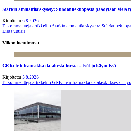
Starkin ammattilaiskysely: Suhdannekuopasta päädytään vielä 
Kirjoitettu
6.8.2026
Ei kommentteja
artikkeliin Starkin ammattilaiskysely: Suhdannekuop
Lisää uutisia
Viikon luetuimmat
GRK:lle infraurakka datakeskuksesta – työt jo käynnissä
Kirjoitettu
3.8.2026
Ei kommentteja
artikkeliin GRK:lle infraurakka datakeskuksesta – työ