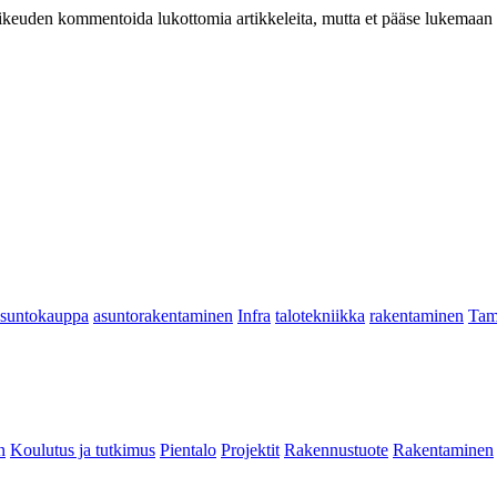
at oikeuden kommentoida lukottomia artikkeleita, mutta et pääse lukemaan l
asuntokauppa
asuntorakentaminen
Infra
talotekniikka
rakentaminen
Tam
n
Koulutus ja tutkimus
Pientalo
Projektit
Rakennustuote
Rakentaminen