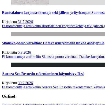
Ruotsalainen korjausrakentaja teki jälleen yrityskaupat Suome
Kirjoitettu
31.7.2026
Ei kommentteja
artikkeliin Ruotsalainen korjausrakentaja teki jälle
Skanska-pomo varoittaa: Datakeskustyömaita uhkaa osaajapula
Kirjoitettu
5.8.2026
Ei kommentteja
artikkeliin Skanska-pomo varoittaa: Datakeskustyöma
Aurora Sea Resortin rakentaminen käynnistyy Iissä
Kirjoitettu
30.7.2026
Ei kommentteja
artikkeliin Aurora Sea Resortin rakentaminen käynnis
Uutiset