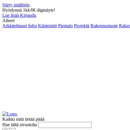
Siirry sisältöön
Hyödynnä 1kk/0€ diginäyte!
Lue lisää
Kirjaudu
Aiheet
Arkkitehtuuri
Infra
Kiinteistöt
Pientalo
Projektit
Rakennustuote
Raken
Kaikki mitä tietää pitää
Hae tältä sivustolta