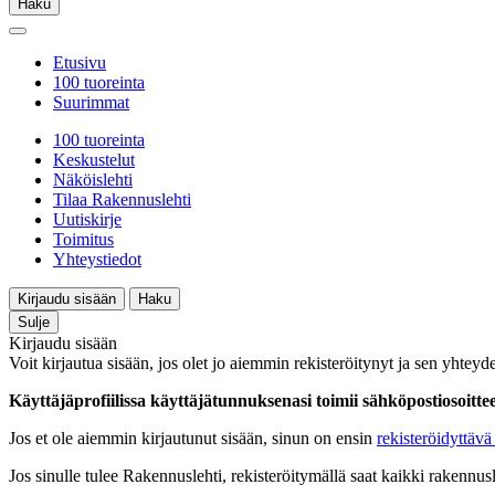
Haku
Etusivu
100 tuoreinta
Suurimmat
100 tuoreinta
Keskustelut
Näköislehti
Tilaa Rakennuslehti
Uutiskirje
Toimitus
Yhteystiedot
Kirjaudu sisään
Haku
Sulje
Kirjaudu sisään
Voit kirjautua sisään, jos olet jo aiemmin rekisteröitynyt ja sen yhteyde
Käyttäjäprofiilissa käyttäjätunnuksenasi toimii sähköpostiosoittees
Jos et ole aiemmin kirjautunut sisään, sinun on ensin
rekisteröidyttävä 
Jos sinulle tulee Rakennuslehti, rekisteröitymällä saat kaikki rakennusle