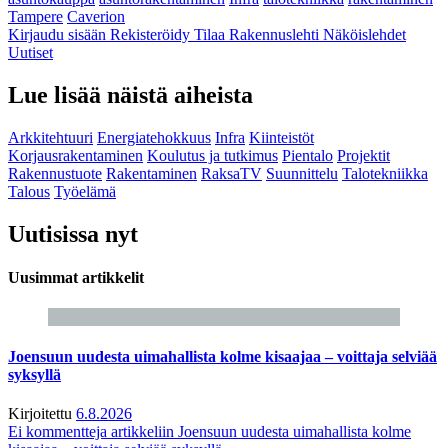
Tampere
Caverion
Kirjaudu sisään
Rekisteröidy
Tilaa Rakennuslehti
Näköislehdet
Uutiset
Lue lisää näistä aiheista
Arkkitehtuuri
Energiatehokkuus
Infra
Kiinteistöt
Korjausrakentaminen
Koulutus ja tutkimus
Pientalo
Projektit
Rakennustuote
Rakentaminen
RaksaTV
Suunnittelu
Talotekniikka
Talous
Työelämä
Uutisissa nyt
Uusimmat artikkelit
Joensuun uudesta uimahallista kolme kisaajaa – voittaja selviää
syksyllä
Kirjoitettu
6.8.2026
Ei kommentteja
artikkeliin Joensuun uudesta uimahallista kolme