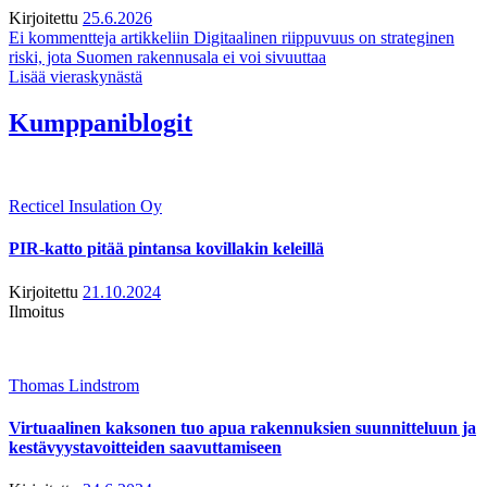
Kirjoitettu
25.6.2026
Ei kommentteja
artikkeliin Digitaalinen riippuvuus on strateginen
riski, jota Suomen rakennusala ei voi sivuuttaa
Lisää vieraskynästä
Kumppaniblogit
Recticel Insulation Oy
PIR-katto pitää pintansa kovillakin keleillä
Kirjoitettu
21.10.2024
Ilmoitus
Thomas Lindstrom
Virtuaalinen kaksonen tuo apua rakennuksien suunnitteluun ja
kestävyystavoitteiden saavuttamiseen