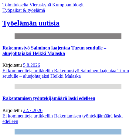
Toimitukselta
Vieraskynä
Kumppaniblogit
Työpaikat & työelämä
Työelämän uutisia
Rakennustyö Salminen laajentaa Turun seudulle –
aluejohtajaksi Heikki Malaska
Kirjoitettu
5.8.2026
Ei kommentteja
artikkeliin Rakennustyö Salminen laajentaa Turun
seudulle – aluejohtajaksi Heikki Malaska
Rakentamisen työntekijämäärä laski edelleen
Kirjoitettu
22.7.2026
Ei kommentteja
artikkeliin Rakentamisen työntekijämäärä laski
edelleen