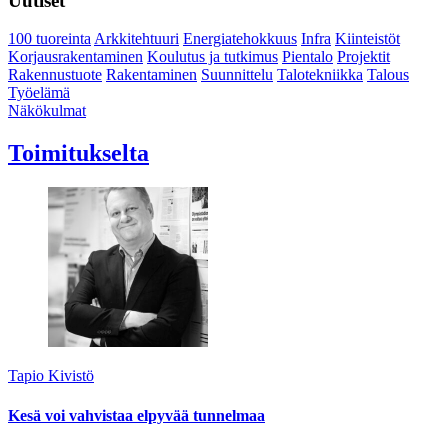
Uutiset
100 tuoreinta
Arkkitehtuuri
Energiatehokkuus
Infra
Kiinteistöt
Korjausrakentaminen
Koulutus ja tutkimus
Pientalo
Projektit
Rakennustuote
Rakentaminen
Suunnittelu
Talotekniikka
Talous
Työelämä
Näkökulmat
Toimitukselta
Tapio Kivistö
Kesä voi vahvistaa elpyvää tunnelmaa