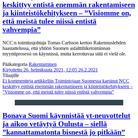
keskittyy entistä enemmän rakentamiseen
ja kiinteistökehitykseen – ”Visiomme on,
että meistä tulee niissä entistä
vahvempia”
NCC:n toimitusjohtaja Tomas Carlsson kertoo Rakennuslehden
haastattelussa, että yhtiön Suomen asfalttiliiketoiminnan
myyntiprosessi on käynnissä, mutta kerrottavaa siitä ei vielä ole.
Pääkategoria
Rakentaminen
Kirjoitettu 26. helmikuuta 2021, 12:05
26.2.2021
Tilaajille
Ei kommentteja
artikkeliin Toimintojaan Suomessa karsinut NCC
keskittyy entistä enemmän rakentamiseen ja kiinteistökehitykseen –
”Visiomme on, että meistä tulee niissä entistä vahvempia”
Bonava Suomi käynnistää yt-neuvottelut
ja aikoo vetäytyä Oulusta – siellä
”kannattamatonta bisnestä jo pitkään”