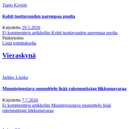
Tapio Kivistö
Kohti tuottavuuden parempaa puolta
Kirjoitettu
29.5.2026
Ei kommentteja
artikkeliin Kohti tuottavuuden parempaa puolta
Pääkirjoitus
Lisää toimitukselta
Vieraskynä
Jarkko Liuska
Muuntojoustava suunnittelu lisää rakennuttajan liikkumavaraa
Kirjoitettu
7.7.2026
Ei kommentteja
artikkeliin Muuntojoustava suunnittelu lisää
rakennuttajan liikkumavaraa