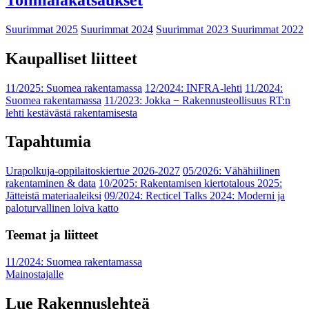
Suurimmat 2025
Suurimmat 2024
Suurimmat 2023
Suurimmat 2022
Kaupalliset liitteet
11/2025: Suomea rakentamassa
12/2024: INFRA-lehti
11/2024:
Suomea rakentamassa
11/2023: Jokka − Rakennusteollisuus RT:n
lehti kestävästä rakentamisesta
Tapahtumia
Urapolkuja-oppilaitoskiertue 2026-2027
05/2026: Vähähiilinen
rakentaminen & data
10/2025: Rakentamisen kiertotalous 2025:
Jätteistä materiaaleiksi
09/2024: Recticel Talks 2024: Moderni ja
paloturvallinen loiva katto
Teemat ja liitteet
11/2024: Suomea rakentamassa
Mainostajalle
Lue Rakennuslehteä