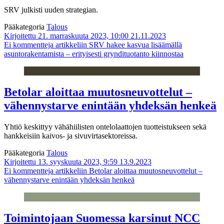
SRV julkisti uuden strategian.
Pääkategoria
Talous
Kirjoitettu 21. marraskuuta 2023, 10:00
21.11.2023
Ei kommentteja
artikkeliin SRV hakee kasvua lisäämällä
asuntorakentamista – erityisesti gryndituotanto kiinnostaa
Betolar aloittaa muutosneuvottelut –
vähennystarve enintään yhdeksän henkeä
Yhtiö keskittyy vähähiilisten ontelolaattojen tuotteistukseen sekä
hankkeisiin kaivos- ja sivuvirtasektoreissa.
Pääkategoria
Talous
Kirjoitettu 13. syyskuuta 2023, 9:59
13.9.2023
Ei kommentteja
artikkeliin Betolar aloittaa muutosneuvottelut –
vähennystarve enintään yhdeksän henkeä
Toimintojaan Suomessa karsinut NCC