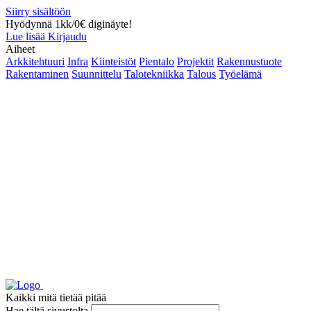
Siirry sisältöön
Hyödynnä 1kk/0€ diginäyte!
Lue lisää
Kirjaudu
Aiheet
Arkkitehtuuri
Infra
Kiinteistöt
Pientalo
Projektit
Rakennustuote
Rakentaminen
Suunnittelu
Talotekniikka
Talous
Työelämä
Kaikki mitä tietää pitää
Hae tältä sivustolta