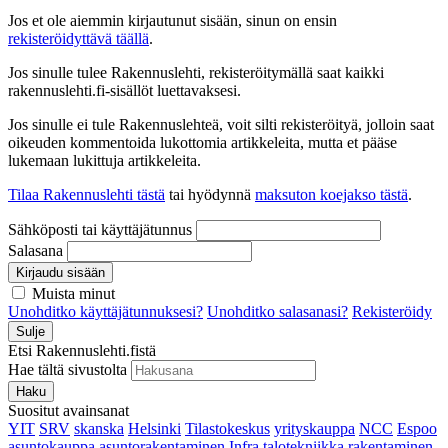
Jos et ole aiemmin kirjautunut sisään, sinun on ensin
rekisteröidyttävä täällä
.
Jos sinulle tulee Rakennuslehti, rekisteröitymällä saat kaikki
rakennuslehti.fi-sisällöt luettavaksesi.
Jos sinulle ei tule Rakennuslehteä, voit silti rekisteröityä, jolloin saat
oikeuden kommentoida lukottomia artikkeleita, mutta et pääse
lukemaan lukittuja artikkeleita.
Tilaa Rakennuslehti tästä
tai hyödynnä
maksuton koejakso tästä
.
Sähköposti tai käyttäjätunnus
Salasana
Kirjaudu sisään
Muista minut
Unohditko käyttäjätunnuksesi?
Unohditko salasanasi?
Rekisteröidy
Sulje
Etsi Rakennuslehti.fistä
Hae tältä sivustolta
Haku
Suositut avainsanat
YIT
SRV
skanska
Helsinki
Tilastokeskus
yrityskauppa
NCC
Espoo
asuntokauppa
asuntorakentaminen
Infra
talotekniikka
rakentaminen