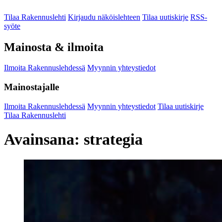
Tilaa Rakennuslehti
Kirjaudu näköislehteen
Tilaa uutiskirje
RSS-
syöte
Mainosta & ilmoita
Ilmoita Rakennuslehdessä
Myynnin yhteystiedot
Mainostajalle
Ilmoita Rakennuslehdessä
Myynnin yhteystiedot
Tilaa uutiskirje
Tilaa Rakennuslehti
Avainsana:
strategia