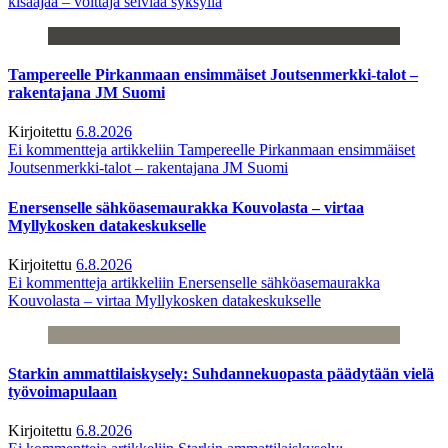
kisaajaa – voittaja selviää syksyllä
Tampereelle Pirkanmaan ensimmäiset Joutsenmerkki-talot –
rakentajana JM Suomi
Kirjoitettu
6.8.2026
Ei kommentteja
artikkeliin Tampereelle Pirkanmaan ensimmäiset
Joutsenmerkki-talot – rakentajana JM Suomi
Enersenselle sähköasemaurakka Kouvolasta – virtaa
Myllykosken datakeskukselle
Kirjoitettu
6.8.2026
Ei kommentteja
artikkeliin Enersenselle sähköasemaurakka
Kouvolasta – virtaa Myllykosken datakeskukselle
Starkin ammattilaiskysely: Suhdannekuopasta päädytään vielä
työvoimapulaan
Kirjoitettu
6.8.2026