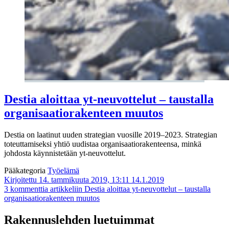
Destia aloittaa yt-neuvottelut – taustalla
organisaatiorakenteen muutos
Destia on laatinut uuden strategian vuosille 2019–2023. Strategian
toteuttamiseksi yhtiö uudistaa organisaatiorakenteensa, minkä
johdosta käynnistetään yt-neuvottelut.
Pääkategoria
Työelämä
Kirjoitettu 14. tammikuuta 2019, 13:11
14.1.2019
3 kommenttia
artikkeliin Destia aloittaa yt-neuvottelut – taustalla
organisaatiorakenteen muutos
Rakennuslehden luetuimmat