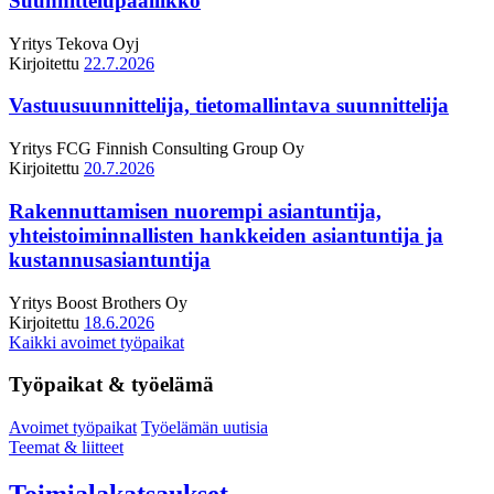
Suunnittelupäällikkö
Yritys
Tekova Oyj
Kirjoitettu
22.7.2026
Vastuusuunnittelija, tietomallintava suunnittelija
Yritys
FCG Finnish Consulting Group Oy
Kirjoitettu
20.7.2026
Rakennuttamisen nuorempi asiantuntija,
yhteistoiminnallisten hankkeiden asiantuntija ja
kustannusasiantuntija
Yritys
Boost Brothers Oy
Kirjoitettu
18.6.2026
Kaikki avoimet työpaikat
Työpaikat & työelämä
Avoimet työpaikat
Työelämän uutisia
Teemat & liitteet
Toimialakatsaukset