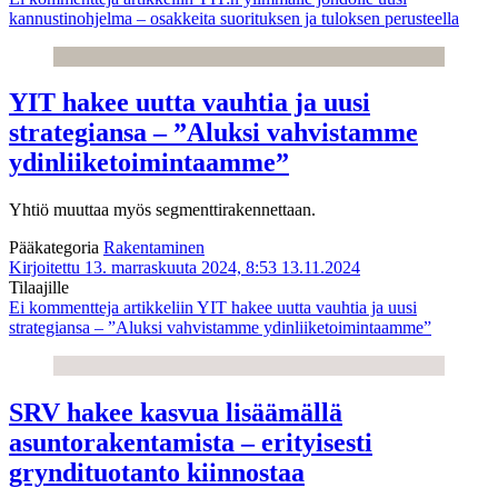
kannustinohjelma – osakkeita suorituksen ja tuloksen perusteella
YIT hakee uutta vauhtia ja uusi
strategiansa – ”Aluksi vahvistamme
ydinliiketoimintaamme”
Yhtiö muuttaa myös segmenttirakennettaan.
Pääkategoria
Rakentaminen
Kirjoitettu 13. marraskuuta 2024, 8:53
13.11.2024
Tilaajille
Ei kommentteja
artikkeliin YIT hakee uutta vauhtia ja uusi
strategiansa – ”Aluksi vahvistamme ydinliiketoimintaamme”
SRV hakee kasvua lisäämällä
asuntorakentamista – erityisesti
gryndituotanto kiinnostaa