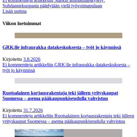
Ei kommentteja
artikkeliin Starkin ammattilaiskysely:
Suhdannekuopasta päädytään vielä työvoimapulaan
Lisää uutisia
Viikon luetuimmat
GRK:lle infraurakka datakeskuksesta – työt jo käynnissä
Kirjoitettu
3.8.2026
Ei kommentteja
artikkeliin GRK:lle infraurakka datakeskuksesta –
työt jo käynnissä
Ruotsalainen korjausrakentaja teki jälleen yrityskaupat
Suomessa – asema pääkaupunkiseudulla vahvistuu
Kirjoitettu
31.7.2026
Ei kommentteja
artikkeliin Ruotsalainen korjausrakentaja teki jälleen
yrityskaupat Suomessa – asema pääkaupunkiseudulla vahvistuu