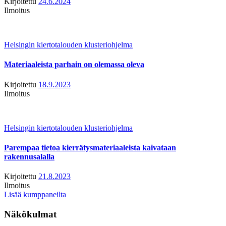
Kirjoitettu
24.6.2024
Ilmoitus
Helsingin kiertotalouden klusteriohjelma
Materiaaleista parhain on olemassa oleva
Kirjoitettu
18.9.2023
Ilmoitus
Helsingin kiertotalouden klusteriohjelma
Parempaa tietoa kierrätysmateriaaleista kaivataan
rakennusalalla
Kirjoitettu
21.8.2023
Ilmoitus
Lisää kumppaneilta
Näkökulmat