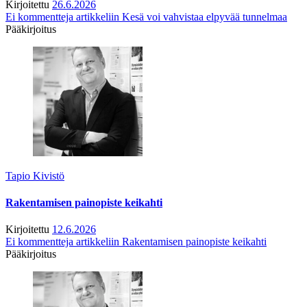
Kirjoitettu
26.6.2026
Ei kommentteja
artikkeliin Kesä voi vahvistaa elpyvää tunnelmaa
Pääkirjoitus
Tapio Kivistö
Rakentamisen painopiste keikahti
Kirjoitettu
12.6.2026
Ei kommentteja
artikkeliin Rakentamisen painopiste keikahti
Pääkirjoitus