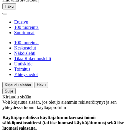
Haku
Etusivu
100 tuoreinta
Suurimmat
100 tuoreinta
Keskustelut
Näköislehti
Tilaa Rakennuslehti
Uutiskirje
Toimitus
Yhteystiedot
Kirjaudu sisään
Haku
Sulje
Kirjaudu sisään
Voit kirjautua sisään, jos olet jo aiemmin rekisteröitynyt ja sen
yhteydessä luonut käyttäjäprofiilin
Käyttäjäprofiilissa käyttäjätunnuksenasi toimii
sähköpostiosoitteesi (tai itse luomasi käyttäjätunnus) sekä itse
luomasi salasana.