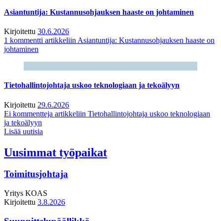
Asiantuntija: Kustannusohjauksen haaste on johtaminen
Kirjoitettu
30.6.2026
1 kommentti
artikkeliin Asiantuntija: Kustannusohjauksen haaste on
johtaminen
Tietohallintojohtaja uskoo teknologiaan ja tekoälyyn
Kirjoitettu
29.6.2026
Ei kommentteja
artikkeliin Tietohallintojohtaja uskoo teknologiaan
ja tekoälyyn
Lisää uutisia
Uusimmat työpaikat
Toimitusjohtaja
Yritys
KOAS
Kirjoitettu
3.8.2026