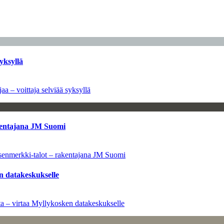
yksyllä
aa – voittaja selviää syksyllä
kentajana JM Suomi
senmerkki-talot – rakentajana JM Suomi
n datakeskukselle
a – virtaa Myllykosken datakeskukselle