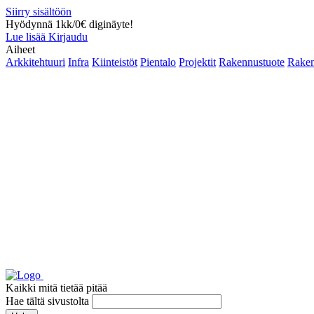
Siirry sisältöön
Hyödynnä 1kk/0€ diginäyte!
Lue lisää
Kirjaudu
Aiheet
Arkkitehtuuri
Infra
Kiinteistöt
Pientalo
Projektit
Rakennustuote
Raken
Kaikki mitä tietää pitää
Hae tältä sivustolta