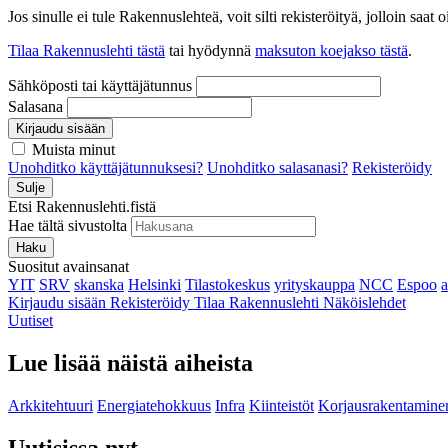
Jos sinulle ei tule Rakennuslehteä, voit silti rekisteröityä, jolloin sa
Tilaa Rakennuslehti tästä
tai hyödynnä
maksuton koejakso tästä
.
Sähköposti tai käyttäjätunnus
Salasana
Kirjaudu sisään
Muista minut
Unohditko käyttäjätunnuksesi?
Unohditko salasanasi?
Rekisteröidy
Sulje
Etsi Rakennuslehti.fistä
Hae tältä sivustolta
Haku
Suositut avainsanat
YIT
SRV
skanska
Helsinki
Tilastokeskus
yrityskauppa
NCC
Espoo
Kirjaudu sisään
Rekisteröidy
Tilaa Rakennuslehti
Näköislehdet
Uutiset
Lue lisää näistä aiheista
Arkkitehtuuri
Energiatehokkuus
Infra
Kiinteistöt
Korjausrakentamine
Uutisissa nyt