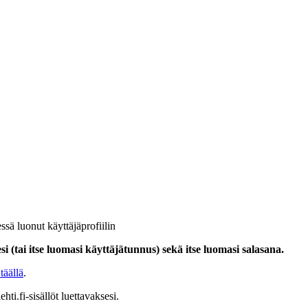
ssä luonut käyttäjäprofiilin
i (tai itse luomasi käyttäjätunnus) sekä itse luomasi salasana.
täällä
.
hti.fi-sisällöt luettavaksesi.