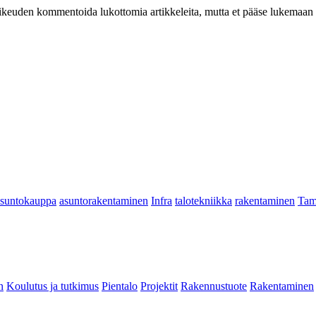
at oikeuden kommentoida lukottomia artikkeleita, mutta et pääse lukemaan l
asuntokauppa
asuntorakentaminen
Infra
talotekniikka
rakentaminen
Tam
n
Koulutus ja tutkimus
Pientalo
Projektit
Rakennustuote
Rakentaminen