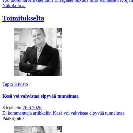
100 tuoreinta
Arkkitehtuuri
Energiatehokkuus
Infra
Kiinteistöt
Korjau
Näkökulmat
Toimitukselta
Tapio Kivistö
Kesä voi vahvistaa elpyvää tunnelmaa
Kirjoitettu
26.6.2026
Ei kommentteja
artikkeliin Kesä voi vahvistaa elpyvää tunnelmaa
Pääkirjoitus