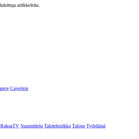
ukittuja artikkeleita.
pere
Caverion
RaksaTV
Suunnittelu
Talotekniikka
Talous
Työelämä