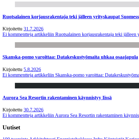
Ruotsalainen korjausrakentaja teki jälleen yrityskaupat Suome
Kirjoitettu
31.7.2026
Ei kommentteja
artikkeliin Ruotsalainen korjausrakentaja teki jälle
Skanska-pomo varoittaa: Datakeskustyömaita uhkaa osaajapula
Kirjoitettu
5.8.2026
Ei kommentteja
artikkeliin Skanska-pomo varoittaa: Datakeskustyöma
Aurora Sea Resortin rakentaminen käynnistyy Iissä
Kirjoitettu
30.7.2026
Ei kommentteja
artikkeliin Aurora Sea Resortin rakentaminen käynnis
Uutiset