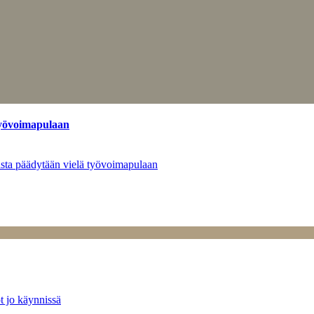
työvoimapulaan
asta päädytään vielä työvoimapulaan
t jo käynnissä