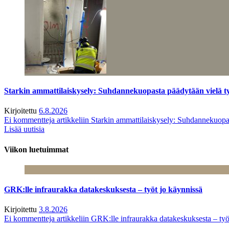
Starkin ammattilaiskysely: Suhdannekuopasta päädytään vielä 
Kirjoitettu
6.8.2026
Ei kommentteja
artikkeliin Starkin ammattilaiskysely: Suhdannekuop
Lisää uutisia
Viikon luetuimmat
GRK:lle infraurakka datakeskuksesta – työt jo käynnissä
Kirjoitettu
3.8.2026
Ei kommentteja
artikkeliin GRK:lle infraurakka datakeskuksesta – työ