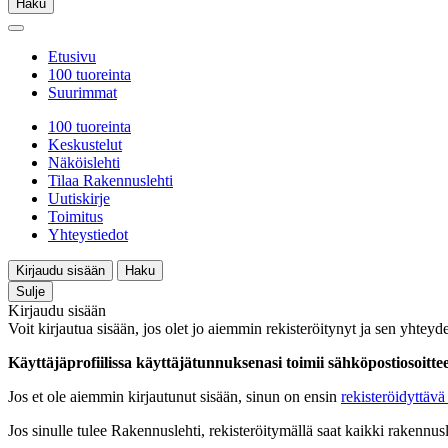
Haku
Etusivu
100 tuoreinta
Suurimmat
100 tuoreinta
Keskustelut
Näköislehti
Tilaa Rakennuslehti
Uutiskirje
Toimitus
Yhteystiedot
Kirjaudu sisään
Haku
Sulje
Kirjaudu sisään
Voit kirjautua sisään, jos olet jo aiemmin rekisteröitynyt ja sen yhteyde
Käyttäjäprofiilissa käyttäjätunnuksenasi toimii sähköpostiosoittees
Jos et ole aiemmin kirjautunut sisään, sinun on ensin
rekisteröidyttävä 
Jos sinulle tulee Rakennuslehti, rekisteröitymällä saat kaikki rakennusle