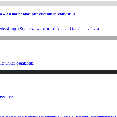
ssa – asema pääkaupunkiseudulla vahvistuu
en yrityskaupat Suomessa – asema pääkaupunkiseudulla vahvistuu
ita uhkaa osaajapula
tyy Iissä