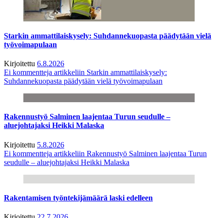
Starkin ammattilaiskysely: Suhdannekuopasta päädytään vielä
työvoimapulaan
Kirjoitettu
6.8.2026
Ei kommentteja
artikkeliin Starkin ammattilaiskysely:
Suhdannekuopasta päädytään vielä työvoimapulaan
Rakennustyö Salminen laajentaa Turun seudulle –
aluejohtajaksi Heikki Malaska
Kirjoitettu
5.8.2026
Ei kommentteja
artikkeliin Rakennustyö Salminen laajentaa Turun
seudulle – aluejohtajaksi Heikki Malaska
Rakentamisen työntekijämäärä laski edelleen
Kirjoitettu
22.7.2026