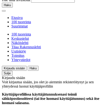
Haku
Etusivu
100 tuoreinta
Suurimmat
100 tuoreinta
Keskustelut
Näköislehti
Tilaa Rakennuslehti
Uutiskirje
Toimitus
Yhteystiedot
Kirjaudu sisään
Haku
Sulje
Kirjaudu sisään
Voit kirjautua sisään, jos olet jo aiemmin rekisteröitynyt ja sen
yhteydessä luonut käyttäjäprofiilin
Käyttäjäprofiilissa käyttäjätunnuksenasi toimii
sähköpostiosoitteesi (tai itse luomasi käyttäjätunnus) sekä itse
luomasi salasana.