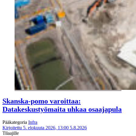
Skanska-pomo varoittaa:
Datakeskustyömaita uhkaa osaajapula
Pääkategoria
Infra
Kirjoitettu 5. elokuuta 2026, 13:00
5.8.2026
Tilaajille