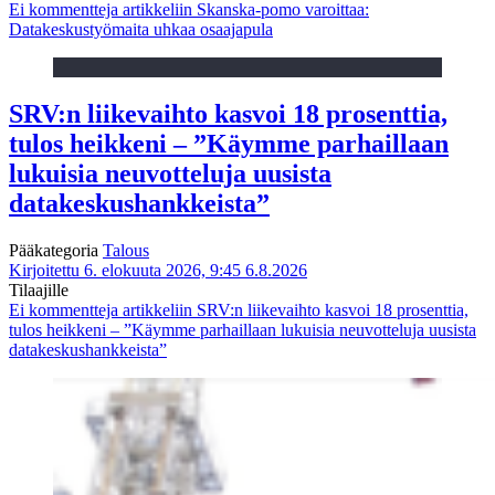
Ei kommentteja
artikkeliin Skanska-pomo varoittaa:
Datakeskustyömaita uhkaa osaajapula
SRV:n liikevaihto kasvoi 18 prosenttia,
tulos heikkeni – ”Käymme parhaillaan
lukuisia neuvotteluja uusista
datakeskushankkeista”
Pääkategoria
Talous
Kirjoitettu 6. elokuuta 2026, 9:45
6.8.2026
Tilaajille
Ei kommentteja
artikkeliin SRV:n liikevaihto kasvoi 18 prosenttia,
tulos heikkeni – ”Käymme parhaillaan lukuisia neuvotteluja uusista
datakeskushankkeista”