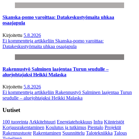
Skanska-pomo varoittaa: Datakeskustyömaita uhkaa
osaajapula
Kirjoitettu
5.8.2026
Ei kommentteja
artikkeliin Skanska-pomo varoittaa:
Datakeskustyömaita uhkaa osaajapula
Rakennustyö Salminen laajentaa Turun seudulle –
aluejohtajaksi Heikki Malaska
Kirjoitettu
5.8.2026
Ei kommentteja
artikkeliin Rakennustyö Salminen laajentaa Turun
seudulle – aluejohtajaksi Heikki Malaska
Uutiset
100 tuoreinta
Arkkitehtuuri
Energiatehokkuus
Infra
Kiinteistöt
Korjausrakentaminen
Koulutus ja tutkimus
Pientalo
Projektit
Rakennustuote
Rakentaminen
Suunnittelu
Talotekniikka
Talous
Työelämä