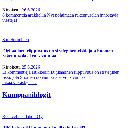
Kirjoitettu
26.6.2026
8 kommenttia
artikkeliin Nyt pohtimaan rakennusalan innostavia
viestejä!
Sari Suominen
Digitaalinen riippuvuus on strateginen riski, jota Suomen
rakennusala ei voi sivuuttaa
Kirjoitettu
25.6.2026
Ei kommentteja
artikkeliin Digitaalinen riippuvuus on strateginen
riski, jota Suomen rakennusala ei voi sivuuttaa
Lisää vieraskynästä
Kumppaniblogit
Recticel Insulation Oy
PIR-katto pitää pintansa kovillakin keleillä