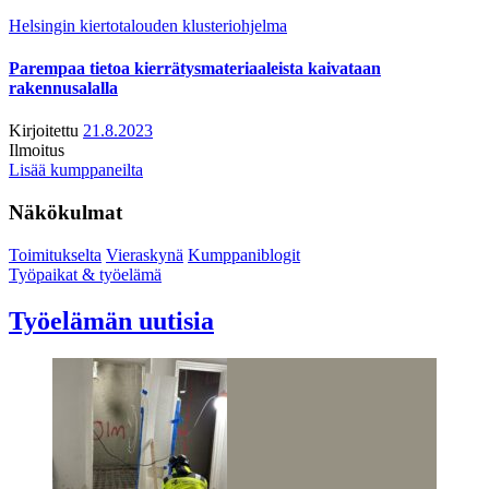
Helsingin kiertotalouden klusteriohjelma
Parempaa tietoa kierrätysmateriaaleista kaivataan
rakennusalalla
Kirjoitettu
21.8.2023
Ilmoitus
Lisää kumppaneilta
Näkökulmat
Toimitukselta
Vieraskynä
Kumppaniblogit
Työpaikat & työelämä
Työelämän uutisia