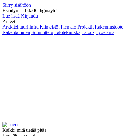
Siirry sisältöön
Hyödynnä 1kk/0€ diginäyte!
Lue lisää
Kirjaudu
Aiheet
Arkkitehtuuri
Infra
Kiinteistöt
Pientalo
Projektit
Rakennustuote
Rakentaminen
Suunnittelu
Talotekniikka
Talous
Työelämä
Kaikki mitä tietää pitää
Hae tältä sivustolta