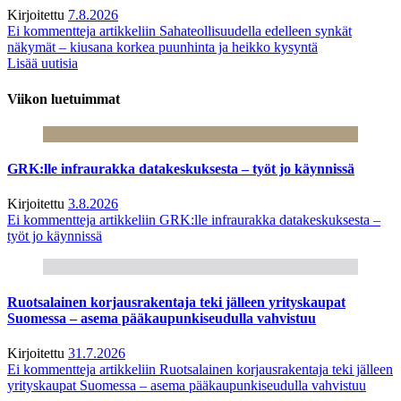
Kirjoitettu
7.8.2026
Ei kommentteja
artikkeliin Sahateollisuudella edelleen synkät
näkymät – kiusana korkea puunhinta ja heikko kysyntä
Lisää uutisia
Viikon luetuimmat
GRK:lle infraurakka datakeskuksesta – työt jo käynnissä
Kirjoitettu
3.8.2026
Ei kommentteja
artikkeliin GRK:lle infraurakka datakeskuksesta –
työt jo käynnissä
Ruotsalainen korjausrakentaja teki jälleen yrityskaupat
Suomessa – asema pääkaupunkiseudulla vahvistuu
Kirjoitettu
31.7.2026
Ei kommentteja
artikkeliin Ruotsalainen korjausrakentaja teki jälleen
yrityskaupat Suomessa – asema pääkaupunkiseudulla vahvistuu