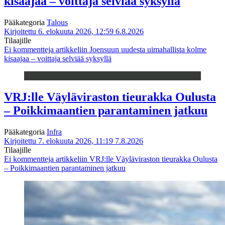
kisaajaa – voittaja selviää syksyllä
Pääkategoria
Talous
Kirjoitettu 6. elokuuta 2026, 12:59
6.8.2026
Tilaajille
Ei kommentteja
artikkeliin Joensuun uudesta uimahallista kolme
kisaajaa – voittaja selviää syksyllä
VRJ:lle Väyläviraston tieurakka Oulusta
– Poikkimaantien parantaminen jatkuu
Pääkategoria
Infra
Kirjoitettu 7. elokuuta 2026, 11:19
7.8.2026
Tilaajille
Ei kommentteja
artikkeliin VRJ:lle Väyläviraston tieurakka Oulusta
– Poikkimaantien parantaminen jatkuu