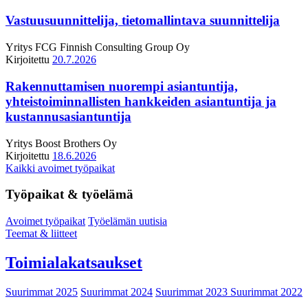
Vastuusuunnittelija, tietomallintava suunnittelija
Yritys
FCG Finnish Consulting Group Oy
Kirjoitettu
20.7.2026
Rakennuttamisen nuorempi asiantuntija,
yhteistoiminnallisten hankkeiden asiantuntija ja
kustannusasiantuntija
Yritys
Boost Brothers Oy
Kirjoitettu
18.6.2026
Kaikki avoimet työpaikat
Työpaikat & työelämä
Avoimet työpaikat
Työelämän uutisia
Teemat & liitteet
Toimialakatsaukset
Suurimmat 2025
Suurimmat 2024
Suurimmat 2023
Suurimmat 2022