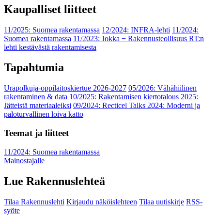
Kaupalliset liitteet
11/2025: Suomea rakentamassa
12/2024: INFRA-lehti
11/2024:
Suomea rakentamassa
11/2023: Jokka − Rakennusteollisuus RT:n
lehti kestävästä rakentamisesta
Tapahtumia
Urapolkuja-oppilaitoskiertue 2026-2027
05/2026: Vähähiilinen
rakentaminen & data
10/2025: Rakentamisen kiertotalous 2025:
Jätteistä materiaaleiksi
09/2024: Recticel Talks 2024: Moderni ja
paloturvallinen loiva katto
Teemat ja liitteet
11/2024: Suomea rakentamassa
Mainostajalle
Lue Rakennuslehteä
Tilaa Rakennuslehti
Kirjaudu näköislehteen
Tilaa uutiskirje
RSS-
syöte