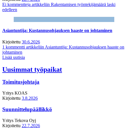
Ei kommentteja
artikkeliin Rakentamisen työntekijämäärä laski
edelleen
Asiantuntija: Kustannusohjauksen haaste on johtaminen
Kirjoitettu
30.6.2026
1 kommentti
artikkeliin Asiantuntija: Kustannusohjauksen haaste on
johtaminen
Lisää uutisia
Uusimmat työpaikat
Toimitusjohtaja
Yritys
KOAS
Kirjoitettu
3.8.2026
Suunnittelupäällikkö
Yritys
Tekova Oyj
Kirjoitettu
22.7.2026