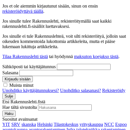
Jos et ole aiemmin kirjautunut sisään, sinun on ensin
rekisteröidyttävä täällä
.
Jos sinulle tulee Rakennuslehti, rekisteröitymällä saat kaikki
rakennuslehti.fi-sisällöt luettavaksesi.
Jos sinulle ei tule Rakennuslehteä, voit silti rekisteröityä, jolloin saat
oikeuden kommentoida lukottomia artikkeleita, mutta et pääse
lukemaan lukittuja artikkeleita.
Tilaa Rakennuslehti tästä
tai hyödynnä
maksuton koejakso tästä
.
Sähköposti tai käyttäjätunnus
Salasana
Kirjaudu sisään
Muista minut
Unohditko käyttäjätunnuksesi?
Unohditko salasanasi?
Rekisteröidy
Sulje
Etsi Rakennuslehti.fistä
Hae tältä sivustolta
Haku
Suositut avainsanat
YIT
SRV
skanska
Helsinki
Tilastokeskus
yrityskauppa
NCC
Espoo
asuntokauppa
asuntorakentaminen
Infra
talotekniikka
rakentaminen