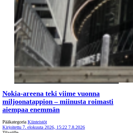
Nokia-areena teki viime vuonna
miljoonatappion – miinusta roimasti
aiempaa enemmän
Pääkategoria
Kiinteistöt
Kirjoitettu 7. elokuuta 2026, 15:22
7.8.2026
Tilaajille