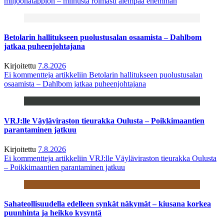
miljoonatappion – miinusta roimasti aiempaa enemmän
Betolarin hallitukseen puolustusalan osaamista – Dahlbom
jatkaa puheenjohtajana
Kirjoitettu
7.8.2026
Ei kommentteja
artikkeliin Betolarin hallitukseen puolustusalan
osaamista – Dahlbom jatkaa puheenjohtajana
VRJ:lle Väyläviraston tieurakka Oulusta – Poikkimaantien
parantaminen jatkuu
Kirjoitettu
7.8.2026
Ei kommentteja
artikkeliin VRJ:lle Väyläviraston tieurakka Oulusta
– Poikkimaantien parantaminen jatkuu
Sahateollisuudella edelleen synkät näkymät – kiusana korkea
puunhinta ja heikko kysyntä