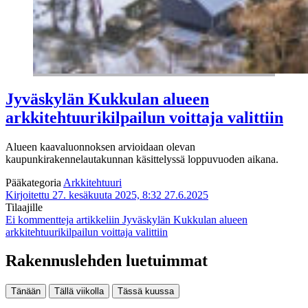
Jyväskylän Kukkulan alueen
arkkitehtuurikilpailun voittaja valittiin
Alueen kaavaluonnoksen arvioidaan olevan
kaupunkirakennelautakunnan käsittelyssä loppuvuoden aikana.
Pääkategoria
Arkkitehtuuri
Kirjoitettu 27. kesäkuuta 2025, 8:32
27.6.2025
Tilaajille
Ei kommentteja
artikkeliin Jyväskylän Kukkulan alueen
arkkitehtuurikilpailun voittaja valittiin
Rakennuslehden luetuimmat
Tänään
Tällä viikolla
Tässä kuussa