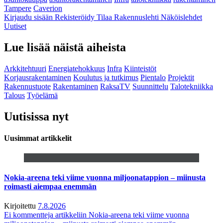
Tampere
Caverion
Kirjaudu sisään
Rekisteröidy
Tilaa Rakennuslehti
Näköislehdet
Uutiset
Lue lisää näistä aiheista
Arkkitehtuuri
Energiatehokkuus
Infra
Kiinteistöt
Korjausrakentaminen
Koulutus ja tutkimus
Pientalo
Projektit
Rakennustuote
Rakentaminen
RaksaTV
Suunnittelu
Talotekniikka
Talous
Työelämä
Uutisissa nyt
Uusimmat artikkelit
Nokia-areena teki viime vuonna miljoonatappion – miinusta
roimasti aiempaa enemmän
Kirjoitettu
7.8.2026
Ei kommentteja
artikkeliin Nokia-areena teki viime vuonna