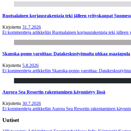
Ruotsalainen korjausrakentaja teki jälleen yrityskaupat Suome
Kirjoitettu
31.7.2026
Ei kommentteja
artikkeliin Ruotsalainen korjausrakentaja teki jälle
Skanska-pomo varoittaa: Datakeskustyömaita uhkaa osaajapula
Kirjoitettu
5.8.2026
Ei kommentteja
artikkeliin Skanska-pomo varoittaa: Datakeskustyöma
Aurora Sea Resortin rakentaminen käynnistyy Iissä
Kirjoitettu
30.7.2026
Ei kommentteja
artikkeliin Aurora Sea Resortin rakentaminen käynnis
Uutiset