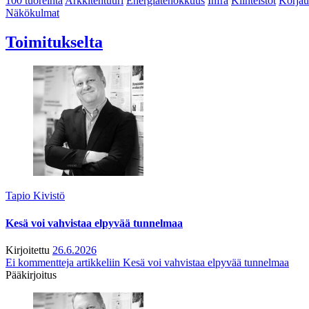
100 tuoreinta
Arkkitehtuuri
Energiatehokkuus
Infra
Kiinteistöt
Korjau
Näkökulmat
Toimitukselta
Tapio Kivistö
Kesä voi vahvistaa elpyvää tunnelmaa
Kirjoitettu
26.6.2026
Ei kommentteja
artikkeliin Kesä voi vahvistaa elpyvää tunnelmaa
Pääkirjoitus