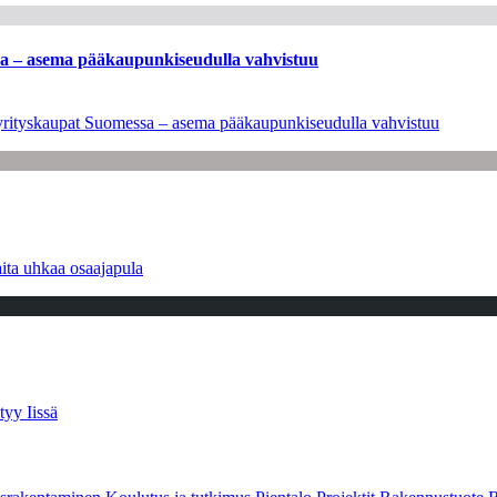
ssa – asema pääkaupunkiseudulla vahvistuu
en yrityskaupat Suomessa – asema pääkaupunkiseudulla vahvistuu
ita uhkaa osaajapula
tyy Iissä