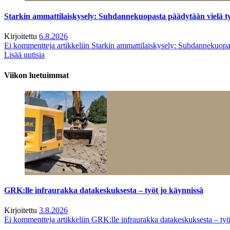
Starkin ammattilaiskysely: Suhdannekuopasta päädytään vielä 
Kirjoitettu
6.8.2026
Ei kommentteja
artikkeliin Starkin ammattilaiskysely: Suhdannekuop
Lisää uutisia
Viikon luetuimmat
GRK:lle infraurakka datakeskuksesta – työt jo käynnissä
Kirjoitettu
3.8.2026
Ei kommentteja
artikkeliin GRK:lle infraurakka datakeskuksesta – työ