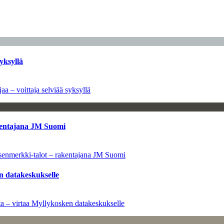
yksyllä
aa – voittaja selviää syksyllä
kentajana JM Suomi
senmerkki-talot – rakentajana JM Suomi
n datakeskukselle
a – virtaa Myllykosken datakeskukselle