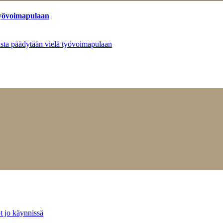
työvoimapulaan
asta päädytään vielä työvoimapulaan
t jo käynnissä