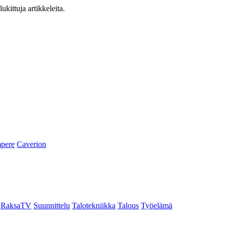
ukittuja artikkeleita.
pere
Caverion
RaksaTV
Suunnittelu
Talotekniikka
Talous
Työelämä