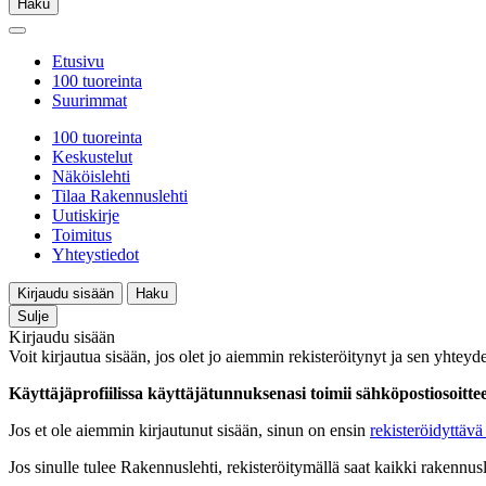
Haku
Etusivu
100 tuoreinta
Suurimmat
100 tuoreinta
Keskustelut
Näköislehti
Tilaa Rakennuslehti
Uutiskirje
Toimitus
Yhteystiedot
Kirjaudu sisään
Haku
Sulje
Kirjaudu sisään
Voit kirjautua sisään, jos olet jo aiemmin rekisteröitynyt ja sen yhteyde
Käyttäjäprofiilissa käyttäjätunnuksenasi toimii sähköpostiosoittees
Jos et ole aiemmin kirjautunut sisään, sinun on ensin
rekisteröidyttävä 
Jos sinulle tulee Rakennuslehti, rekisteröitymällä saat kaikki rakennusle