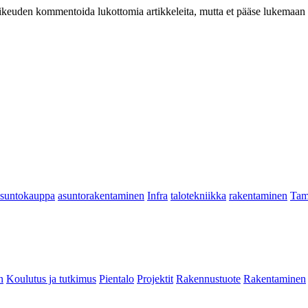
at oikeuden kommentoida lukottomia artikkeleita, mutta et pääse lukemaan l
asuntokauppa
asuntorakentaminen
Infra
talotekniikka
rakentaminen
Tam
n
Koulutus ja tutkimus
Pientalo
Projektit
Rakennustuote
Rakentaminen