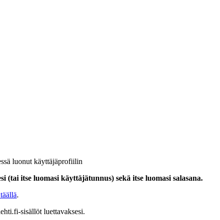
ssä luonut käyttäjäprofiilin
i (tai itse luomasi käyttäjätunnus) sekä itse luomasi salasana.
täällä
.
hti.fi-sisällöt luettavaksesi.