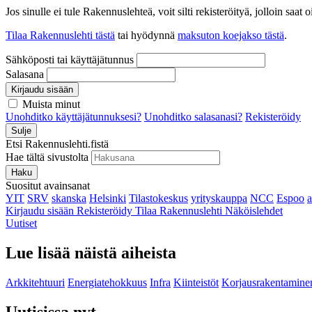
Jos sinulle ei tule Rakennuslehteä, voit silti rekisteröityä, jolloin sa
Tilaa Rakennuslehti tästä
tai hyödynnä
maksuton koejakso tästä
.
Sähköposti tai käyttäjätunnus
Salasana
Kirjaudu sisään
Muista minut
Unohditko käyttäjätunnuksesi?
Unohditko salasanasi?
Rekisteröidy
Sulje
Etsi Rakennuslehti.fistä
Hae tältä sivustolta
Haku
Suositut avainsanat
YIT
SRV
skanska
Helsinki
Tilastokeskus
yrityskauppa
NCC
Espoo
Kirjaudu sisään
Rekisteröidy
Tilaa Rakennuslehti
Näköislehdet
Uutiset
Lue lisää näistä aiheista
Arkkitehtuuri
Energiatehokkuus
Infra
Kiinteistöt
Korjausrakentamine
Uutisissa nyt