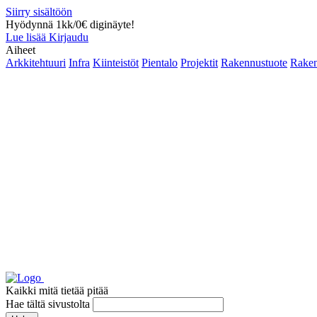
Siirry sisältöön
Hyödynnä 1kk/0€ diginäyte!
Lue lisää
Kirjaudu
Aiheet
Arkkitehtuuri
Infra
Kiinteistöt
Pientalo
Projektit
Rakennustuote
Raken
Kaikki mitä tietää pitää
Hae tältä sivustolta