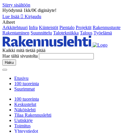
Siirry sisältöön
Hyödynnä 1kk/0€ diginäyte!
Lue lisää
Kirjaudu
Aiheet
Arkkitehtuuri
Infra
Kiinteistöt
Pientalo
Projektit
Rakennustuote
Rakentaminen
Suunnittelu
Talotekniikka
Talous
Työelämä
Kaikki mitä tietää pitää
Hae tältä sivustolta
Haku
Etusivu
100 tuoreinta
Suurimmat
100 tuoreinta
Keskustelut
Näköislehti
Tilaa Rakennuslehti
Uutiskirje
Toimitus
Yhteystiedot