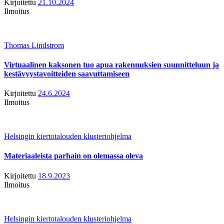
Kirjoitettu
21.10.2024
Ilmoitus
Thomas Lindstrom
Virtuaalinen kaksonen tuo apua rakennuksien suunnitteluun ja
kestävyystavoitteiden saavuttamiseen
Kirjoitettu
24.6.2024
Ilmoitus
Helsingin kiertotalouden klusteriohjelma
Materiaaleista parhain on olemassa oleva
Kirjoitettu
18.9.2023
Ilmoitus
Helsingin kiertotalouden klusteriohjelma