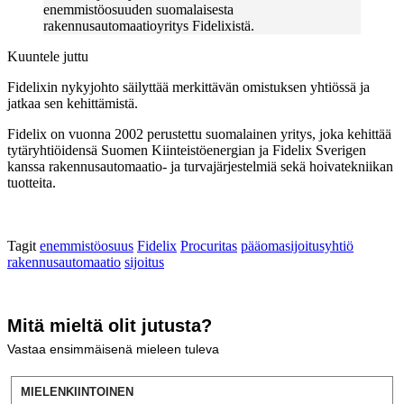
enemmistöosuuden suomalaisesta
rakennusautomaatioyritys Fidelixistä.
Kuuntele juttu
Fidelixin nykyjohto säilyttää merkittävän omistuksen yhtiössä ja
jatkaa sen kehittämistä.
Fidelix on vuonna 2002 perustettu suomalainen yritys, joka kehittää
tytäryhtiöidensä Suomen Kiinteistöenergian ja Fidelix Sverigen
kanssa rakennusautomaatio- ja turvajärjestelmiä sekä hoivatekniikan
tuotteita.
Tagit
enemmistöosuus
Fidelix
Procuritas
pääomasijoitusyhtiö
rakennusautomaatio
sijoitus
Mitä mieltä olit jutusta?
Vastaa ensimmäisenä mieleen tuleva
MIELENKIINTOINEN