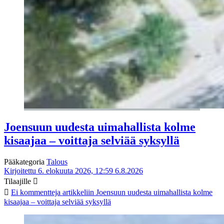
Joensuun uudesta uimahallista kolme
kisaajaa – voittaja selviää syksyllä
Pääkategoria
Talous
Kirjoitettu 6. elokuuta 2026, 12:59
6.8.2026
Tilaajille
Ei kommentteja
artikkeliin Joensuun uudesta uimahallista kolme
kisaajaa – voittaja selviää syksyllä