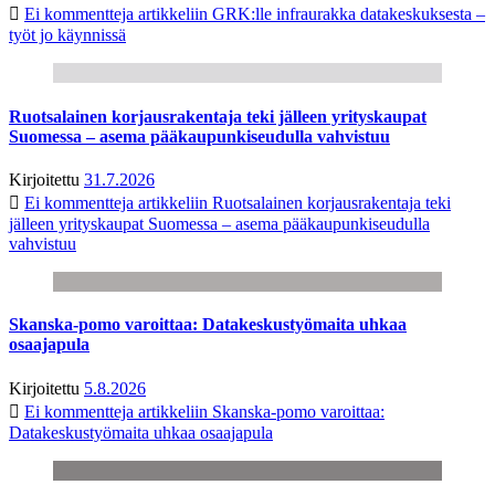
Ei kommentteja
artikkeliin GRK:lle infraurakka datakeskuksesta –
työt jo käynnissä
Ruotsalainen korjausrakentaja teki jälleen yrityskaupat
Suomessa – asema pääkaupunkiseudulla vahvistuu
Kirjoitettu
31.7.2026
Ei kommentteja
artikkeliin Ruotsalainen korjausrakentaja teki
jälleen yrityskaupat Suomessa – asema pääkaupunkiseudulla
vahvistuu
Skanska-pomo varoittaa: Datakeskustyömaita uhkaa
osaajapula
Kirjoitettu
5.8.2026
Ei kommentteja
artikkeliin Skanska-pomo varoittaa:
Datakeskustyömaita uhkaa osaajapula