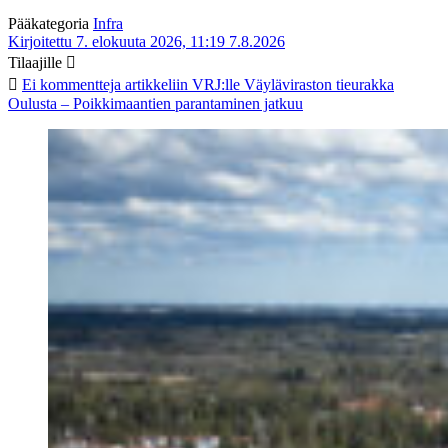
Pääkategoria
Infra
Kirjoitettu 7. elokuuta 2026, 11:19
7.8.2026
Tilaajille
Ei kommentteja
artikkeliin VRJ:lle Väyläviraston tieurakka
Oulusta – Poikkimaantien parantaminen jatkuu