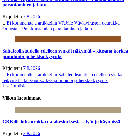
parantaminen jatkuu
Kirjoitettu
7.8.2026
Ei kommentteja
artikkeliin VRJ:lle Väyläviraston tieurakka
Oulusta – Poikkimaantien parantaminen jatkuu
Sahateollisuudella edelleen synkät näkymät – kiusana korkea
puunhinta ja heikko kysyntä
Kirjoitettu
7.8.2026
Ei kommentteja
artikkeliin Sahateollisuudella edelleen synkät
näkymät – kiusana korkea puunhinta ja heikko kysyntä
Lisää uutisia
Viikon luetuimmat
GRK:lle infraurakka datakeskuksesta – työt jo käynnissä
Kirjoitettu
3.8.2026