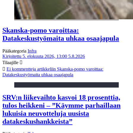
Skanska-pomo varoittaa:
Datakeskustyömaita uhkaa osaajapula
Pääkategoria
Infra
Kirjoitettu 5. elokuuta 2026, 13:00
5.8.2026
Tilaajille
Ei kommentteja
artikkeliin Skanska-pomo varoittaa:
Datakeskustyömaita uhkaa osaajapula
SRV:n liikevaihto kasvoi 18 prosenttia,
tulos heikkeni – ”Käymme parhaillaan
lukuisia neuvotteluja uusista
datakeskushankkeista”