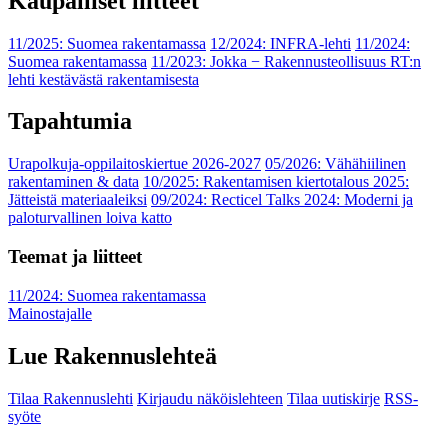
Kaupalliset liitteet
11/2025: Suomea rakentamassa
12/2024: INFRA-lehti
11/2024:
Suomea rakentamassa
11/2023: Jokka − Rakennusteollisuus RT:n
lehti kestävästä rakentamisesta
Tapahtumia
Urapolkuja-oppilaitoskiertue 2026-2027
05/2026: Vähähiilinen
rakentaminen & data
10/2025: Rakentamisen kiertotalous 2025:
Jätteistä materiaaleiksi
09/2024: Recticel Talks 2024: Moderni ja
paloturvallinen loiva katto
Teemat ja liitteet
11/2024: Suomea rakentamassa
Mainostajalle
Lue Rakennuslehteä
Tilaa Rakennuslehti
Kirjaudu näköislehteen
Tilaa uutiskirje
RSS-
syöte