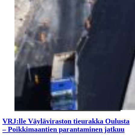
VRJ:lle Väyläviraston tieurakka Oulusta
– Poikkimaantien parantaminen jatkuu