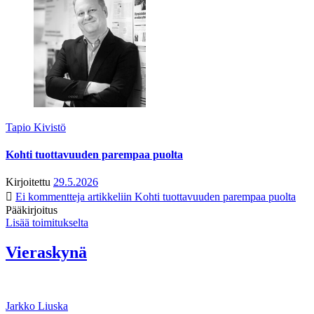
Tapio Kivistö
Kohti tuottavuuden parempaa puolta
Kirjoitettu
29.5.2026
Ei kommentteja
artikkeliin Kohti tuottavuuden parempaa puolta
Pääkirjoitus
Lisää toimitukselta
Vieraskynä
Jarkko Liuska