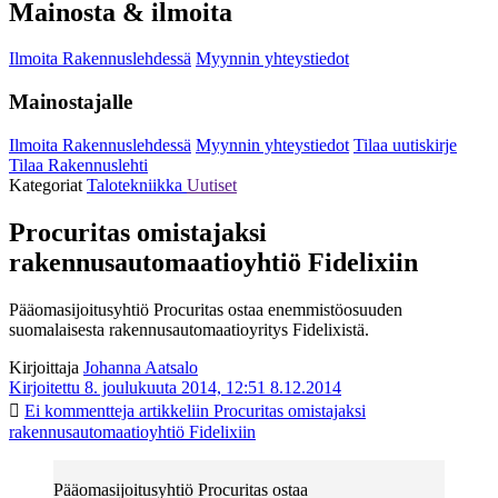
Mainosta & ilmoita
Ilmoita Rakennuslehdessä
Myynnin yhteystiedot
Mainostajalle
Ilmoita Rakennuslehdessä
Myynnin yhteystiedot
Tilaa uutiskirje
Tilaa Rakennuslehti
Kategoriat
Talotekniikka
Uutiset
Procuritas omistajaksi
rakennusautomaatioyhtiö Fidelixiin
Pääomasijoitusyhtiö Procuritas ostaa enemmistöosuuden
suomalaisesta rakennusautomaatioyritys Fidelixistä.
Kirjoittaja
Johanna Aatsalo
Kirjoitettu 8. joulukuuta 2014, 12:51
8.12.2014
Ei kommentteja
artikkeliin Procuritas omistajaksi
rakennusautomaatioyhtiö Fidelixiin
Pääomasijoitusyhtiö Procuritas ostaa