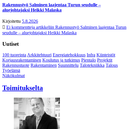
Rakennustyö Salminen laajentaa Turun seudulle –
aluejohtajaksi Heikki Malaska
Kirjoitettu
5.8.2026
Ei kommentteja
artikkeliin Rakennustyö Salminen laajentaa Turun
seudulle – aluejohtajaksi Heikki Malaska
Uutiset
100 tuoreinta
Arkkitehtuuri
Energiatehokkuus
Infra
Kiinteistöt
Korjausrakentaminen
Koulutus ja tutkimus
Pientalo
Projektit
Rakennustuote
Rakentaminen
Suunnittelu
Talotekniikka
Talous
Työelämä
Näkökulmat
Toimitukselta