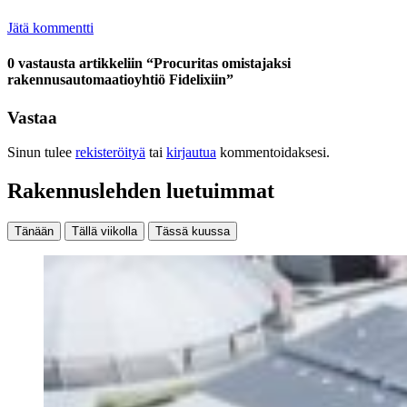
Jätä kommentti
0 vastausta artikkeliin “Procuritas omistajaksi
rakennusautomaatioyhtiö Fidelixiin”
Vastaa
Sinun tulee
rekisteröityä
tai
kirjautua
kommentoidaksesi.
Rakennuslehden luetuimmat
Tänään
Tällä viikolla
Tässä kuussa