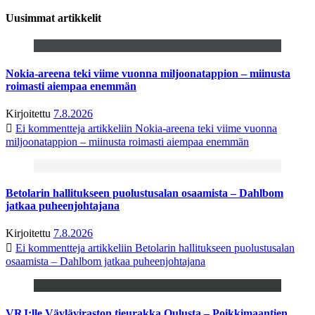
Uusimmat artikkelit
Nokia-areena teki viime vuonna miljoonatappion – miinusta
roimasti aiempaa enemmän
Kirjoitettu
7.8.2026
Ei kommentteja
artikkeliin Nokia-areena teki viime vuonna
miljoonatappion – miinusta roimasti aiempaa enemmän
Betolarin hallitukseen puolustusalan osaamista – Dahlbom
jatkaa puheenjohtajana
Kirjoitettu
7.8.2026
Ei kommentteja
artikkeliin Betolarin hallitukseen puolustusalan
osaamista – Dahlbom jatkaa puheenjohtajana
VRJ:lle Väyläviraston tieurakka Oulusta – Poikkimaantien