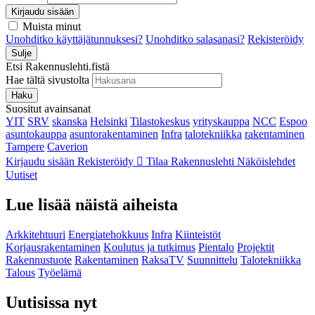
Kirjaudu sisään
Muista minut
Unohditko käyttäjätunnuksesi?
Unohditko salasanasi?
Rekisteröidy
Sulje
Etsi Rakennuslehti.fistä
Hae tältä sivustolta
Haku
Suositut avainsanat
YIT
SRV
skanska
Helsinki
Tilastokeskus
yrityskauppa
NCC
Espoo
asuntokauppa
asuntorakentaminen
Infra
talotekniikka
rakentaminen
Tampere
Caverion
Kirjaudu sisään
Rekisteröidy
Tilaa Rakennuslehti
Näköislehdet
Uutiset
Lue lisää näistä aiheista
Arkkitehtuuri
Energiatehokkuus
Infra
Kiinteistöt
Korjausrakentaminen
Koulutus ja tutkimus
Pientalo
Projektit
Rakennustuote
Rakentaminen
RaksaTV
Suunnittelu
Talotekniikka
Talous
Työelämä
Uutisissa nyt