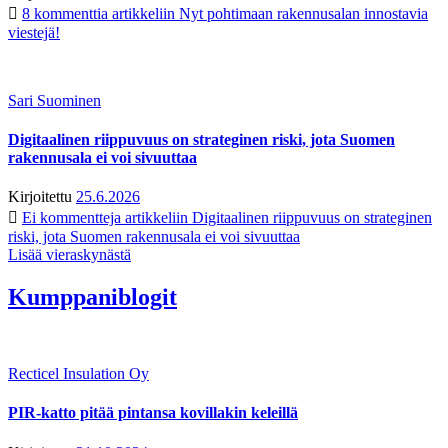
8 kommenttia
artikkeliin Nyt pohtimaan rakennusalan innostavia
viestejä!
Sari Suominen
Digitaalinen riippuvuus on strateginen riski, jota Suomen
rakennusala ei voi sivuuttaa
Kirjoitettu
25.6.2026
Ei kommentteja
artikkeliin Digitaalinen riippuvuus on strateginen
riski, jota Suomen rakennusala ei voi sivuuttaa
Lisää vieraskynästä
Kumppaniblogit
Recticel Insulation Oy
PIR-katto pitää pintansa kovillakin keleillä