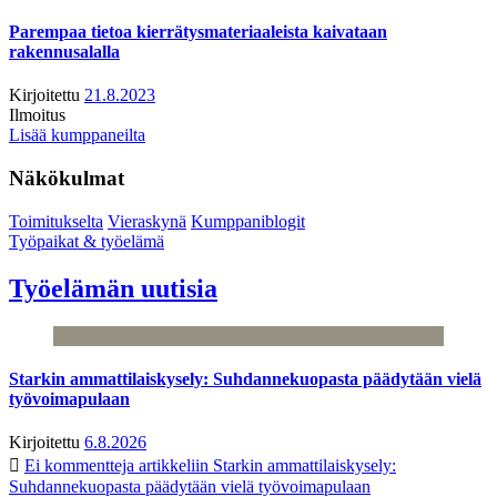
Parempaa tietoa kierrätysmateriaaleista kaivataan
rakennusalalla
Kirjoitettu
21.8.2023
Ilmoitus
Lisää kumppaneilta
Näkökulmat
Toimitukselta
Vieraskynä
Kumppaniblogit
Työpaikat & työelämä
Työelämän uutisia
Starkin ammattilaiskysely: Suhdannekuopasta päädytään vielä
työvoimapulaan
Kirjoitettu
6.8.2026
Ei kommentteja
artikkeliin Starkin ammattilaiskysely:
Suhdannekuopasta päädytään vielä työvoimapulaan