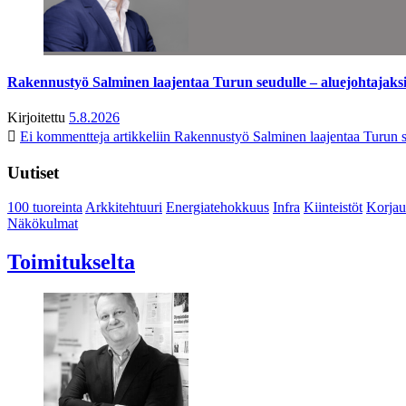
Rakennustyö Salminen laajentaa Turun seudulle – aluejohtajaks
Kirjoitettu
5.8.2026
Ei kommentteja
artikkeliin Rakennustyö Salminen laajentaa Turun s
Uutiset
100 tuoreinta
Arkkitehtuuri
Energiatehokkuus
Infra
Kiinteistöt
Korjau
Näkökulmat
Toimitukselta