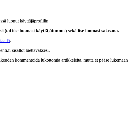
ssä luonut käyttäjäprofiilin
i (tai itse luomasi käyttäjätunnus) sekä itse luomasi salasana.
täällä
.
hti.fi-sisällöt luettavaksesi.
at oikeuden kommentoida lukottomia artikkeleita, mutta et pääse lukemaan l