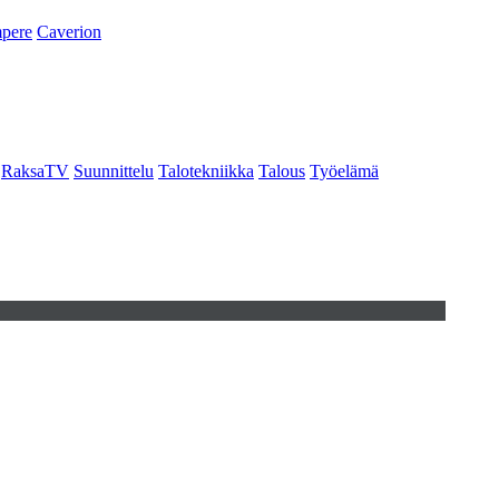
pere
Caverion
RaksaTV
Suunnittelu
Talotekniikka
Talous
Työelämä