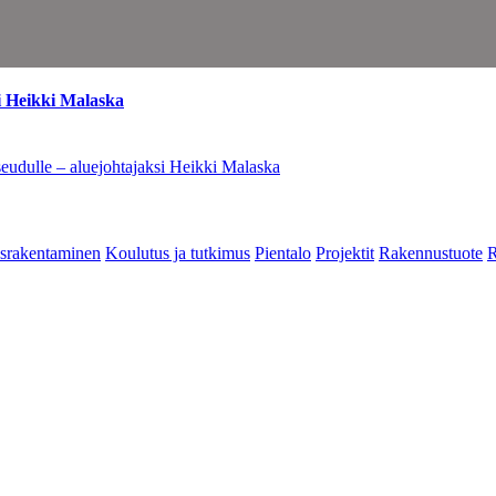
i Heikki Malaska
eudulle – aluejohtajaksi Heikki Malaska
srakentaminen
Koulutus ja tutkimus
Pientalo
Projektit
Rakennustuote
R