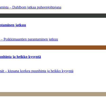
saamista – Dahlbom jatkaa puheenjohtajana
antaminen jatkuu
a – Poikkimaantien parantaminen jatkuu
unhinta ja heikko kysyntä
ymät – kiusana korkea puunhinta ja heikko kysyntä