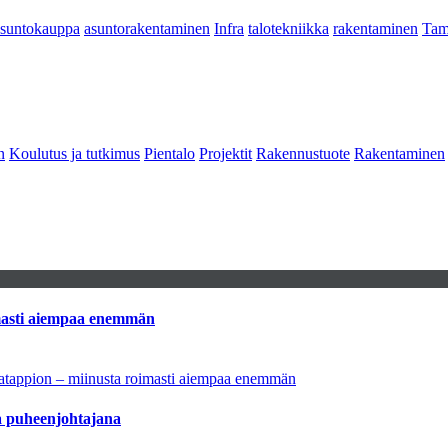
asuntokauppa
asuntorakentaminen
Infra
talotekniikka
rakentaminen
Tam
n
Koulutus ja tutkimus
Pientalo
Projektit
Rakennustuote
Rakentaminen
imasti aiempaa enemmän
natappion – miinusta roimasti aiempaa enemmän
aa puheenjohtajana