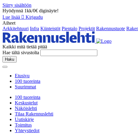
Siirry sisältöön
Hyödynnä 1kk/0€ diginäyte!
Lue lisää
Kirjaudu
Aiheet
Arkkitehtuuri
Infra
Kiinteistöt
Pientalo
Projektit
Rakennustuote
Raken
Kaikki mitä tietää pitää
Hae tältä sivustolta
Haku
Etusivu
100 tuoreinta
Suurimmat
100 tuoreinta
Keskustelut
Näköislehti
Tilaa Rakennuslehti
Uutiskirje
Toimitus
Yhteystiedot