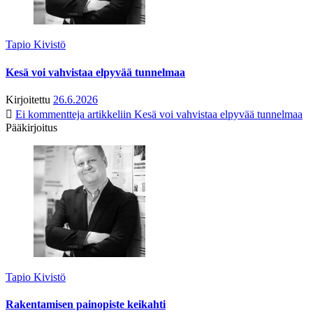
Tapio Kivistö
Kesä voi vahvistaa elpyvää tunnelmaa
Kirjoitettu
26.6.2026
Ei kommentteja
artikkeliin Kesä voi vahvistaa elpyvää tunnelmaa
Pääkirjoitus
Tapio Kivistö
Rakentamisen painopiste keikahti