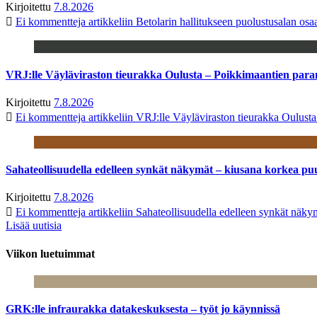
Kirjoitettu
7.8.2026
Ei kommentteja
artikkeliin Betolarin hallitukseen puolustusalan o
VRJ:lle Väyläviraston tieurakka Oulusta – Poikkimaantien par
Kirjoitettu
7.8.2026
Ei kommentteja
artikkeliin VRJ:lle Väyläviraston tieurakka Oulust
Sahateollisuudella edelleen synkät näkymät – kiusana korkea pu
Kirjoitettu
7.8.2026
Ei kommentteja
artikkeliin Sahateollisuudella edelleen synkät näk
Lisää uutisia
Viikon luetuimmat
GRK:lle infraurakka datakeskuksesta – työt jo käynnissä