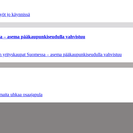
yöt jo käynnissä
ssa – asema pääkaupunkiseudulla vahvistuu
leen yrityskaupat Suomessa – asema pääkaupunkiseudulla vahvistuu
maita uhkaa osaajapula