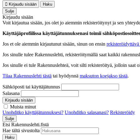
Kirjaudu sisään
Haku
Sulje
Kirjaudu sisään
Voit kirjautua sisään, jos olet jo aiemmin rekisteröitynyt ja sen yhteyde
Käyttäjäprofiilissa käyttäjätunnuksenasi toimii sähköpostiosoittees
Jos et ole aiemmin kirjautunut sisään, sinun on ensin
rekisteröidyttävä 
Jos sinulle tulee Rakennuslehti, rekisteröitymällä saat kaikki rakennusle
Jos sinulle ei tule Rakennuslehteä, voit silti rekisteröityä, jolloin sa
Tilaa Rakennuslehti tästä
tai hyödynnä
maksuton koejakso tästä
.
Sähköposti tai käyttäjätunnus
Salasana
Kirjaudu sisään
Muista minut
Unohditko käyttäjätunnuksesi?
Unohditko salasanasi?
Rekisteröidy
Sulje
Etsi Rakennuslehti.fistä
Hae tältä sivustolta
Haku