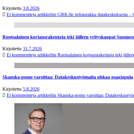
Kirjoitettu
3.8.2026
Ei kommentteja
artikkeliin GRK:lle infraurakka datakeskuksesta – t
Ruotsalainen korjausrakentaja teki jälleen yrityskaupat Suome
Kirjoitettu
31.7.2026
Ei kommentteja
artikkeliin Ruotsalainen korjausrakentaja teki jäl
Skanska-pomo varoittaa: Datakeskustyömaita uhkaa osaajapula
Kirjoitettu
5.8.2026
Ei kommentteja
artikkeliin Skanska-pomo varoittaa: Datakeskustyö