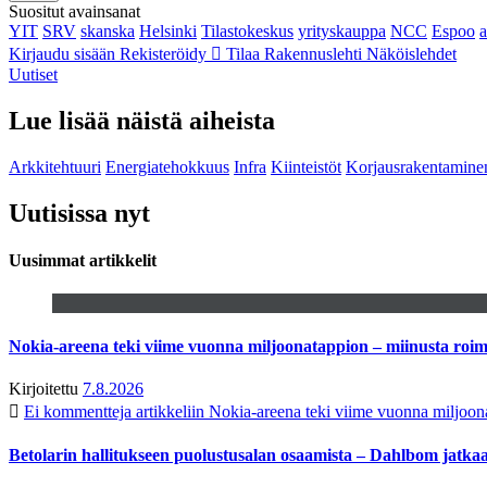
Suositut avainsanat
YIT
SRV
skanska
Helsinki
Tilastokeskus
yrityskauppa
NCC
Espoo
Kirjaudu sisään
Rekisteröidy
Tilaa Rakennuslehti
Näköislehdet
Uutiset
Lue lisää näistä aiheista
Arkkitehtuuri
Energiatehokkuus
Infra
Kiinteistöt
Korjausrakentamine
Uutisissa nyt
Uusimmat artikkelit
Nokia-areena teki viime vuonna miljoonatappion – miinusta ro
Kirjoitettu
7.8.2026
Ei kommentteja
artikkeliin Nokia-areena teki viime vuonna miljoo
Betolarin hallitukseen puolustusalan osaamista – Dahlbom jatk