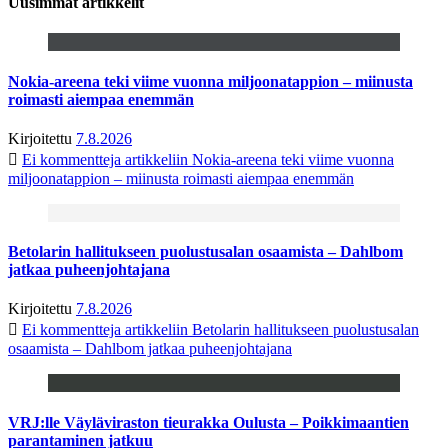
Uusimmat artikkelit
Nokia-areena teki viime vuonna miljoonatappion – miinusta
roimasti aiempaa enemmän
Kirjoitettu
7.8.2026
Ei kommentteja
artikkeliin Nokia-areena teki viime vuonna
miljoonatappion – miinusta roimasti aiempaa enemmän
Betolarin hallitukseen puolustusalan osaamista – Dahlbom
jatkaa puheenjohtajana
Kirjoitettu
7.8.2026
Ei kommentteja
artikkeliin Betolarin hallitukseen puolustusalan
osaamista – Dahlbom jatkaa puheenjohtajana
VRJ:lle Väyläviraston tieurakka Oulusta – Poikkimaantien
parantaminen jatkuu