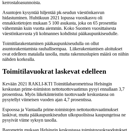
kerrostaloasunnoista.
Asuntojen kysyntää hiljentää pk-seudun väestönkasvun
hidastuminen. Huhtikuun 2021 lopussa vuosikasvu oli
ennakkotietojen mukaan 5 100 asukasta, joka on 65 prosenttia
vähemmän kuin vuotta aiemmin. Koko Suomen vuosittaisesta
väestönkasvusta yli kolmannes kohdistui pääkaupunkiseudulle.
Toimitilarakentaminen pääkaupunkiseudulla on ollut
asuntorakentamista rauhallisempaa. Liikerakentamisen aloitukset
ovat edelleen matalalla tasolla, mutta rakennuslupien määrä on niihin
nähden korkealla.
Toimitilavuokrat laskevat edelleen
Kevään 2021 RAKLI-KTI Toimitilabarometrissa Helsingin
keskustan prime-toimiston nettotuottovaatimus pysyi ennallaan 3,7
prosentissa. Myös liikekiinteistön tuottovaade keskustassa on
pysytellyt viimeisen vuoden ajan 4,7 prosentissa.
Espoossa ja Vantaalla prime-toimistojen nettotuottovaatimukset
laskivat, mutta pääkaupunkiseudun ulkopuolisissa kaupungeissa ne
pysyivät viime syksyn tasolla.
Barometrin mukaan Helsingin keskustassa toimistovuokraodotukset