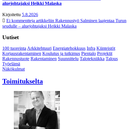
aluejohtajaksi Heikki Malaska
Kirjoitettu
5.8.2026
Ei kommentteja
artikkeliin Rakennustyö Salminen laajentaa Turun
seudulle – aluejohtajaksi Heikki Malaska
Uutiset
100 tuoreinta
Arkkitehtuuri
Energiatehokkuus
Infra
Kiinteistöt
Korjausrakentaminen
Koulutus ja tutkimus
Pientalo
Projektit
Rakennustuote
Rakentaminen
Suunnittelu
Talotekniikka
Talous
Työelämä
Näkökulmat
Toimitukselta