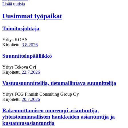
Lisää uutisia
Uusimmat työpaikat
Toimitusjohtaja
Yritys
KOAS
Kirjoitettu
3.8.2026
Suunnittelupäällikkö
Yritys
Tekova Oyj
Kirjoitettu
22.7.2026
Vastuusuunnittelija, tietomallintava suunnittelija
Yritys
FCG Finnish Consulting Group Oy
Kirjoitettu
20.7.2026
Rakennuttamisen nuorempi asiantuntija,
yhteistoiminnallisten hankkeiden asiantuntija ja
kustannusasiantuntija