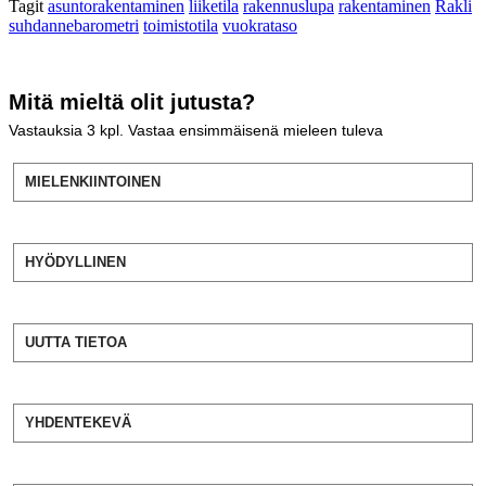
Tagit
asuntorakentaminen
liiketila
rakennuslupa
rakentaminen
Rakli
suhdannebarometri
toimistotila
vuokrataso
Mitä mieltä olit jutusta?
Vastauksia
3
kpl. Vastaa ensimmäisenä mieleen tuleva
MIELENKIINTOINEN
HYÖDYLLINEN
UUTTA TIETOA
YHDENTEKEVÄ