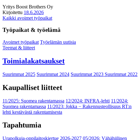
Yritys
Boost Brothers Oy
Kirjoitettu
18.6.2026
Kaikki avoimet työpaikat
Työpaikat & työelämä
Avoimet työpaikat
Työelämän uutisia
Teemat & liitteet
Toimialakatsaukset
Suurimmat 2025
Suurimmat 2024
Suurimmat 2023
Suurimmat 2022
Kaupalliset liitteet
11/2025: Suomea rakentamassa
12/2024: INFRA-lehti
11/2024:
Suomea rakentamassa
11/2023: Jokka − Rakennusteollisuus RT:n
lehti kestävästä rakentamisesta
Tapahtumia
Urapolkuja-oppilaitoskiertue 2026-2027
05/2026: Vähähiilinen