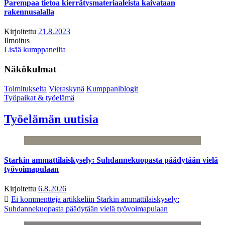
Parempaa tietoa kierrätysmateriaaleista kaivataan
rakennusalalla
Kirjoitettu
21.8.2023
Ilmoitus
Lisää kumppaneilta
Näkökulmat
Toimitukselta
Vieraskynä
Kumppaniblogit
Työpaikat & työelämä
Työelämän uutisia
Starkin ammattilaiskysely: Suhdannekuopasta päädytään vielä
työvoimapulaan
Kirjoitettu
6.8.2026
Ei kommentteja
artikkeliin Starkin ammattilaiskysely:
Suhdannekuopasta päädytään vielä työvoimapulaan