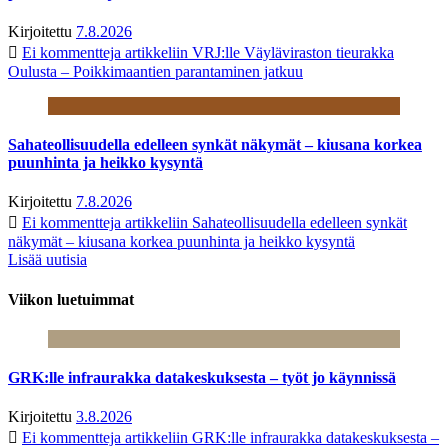
Kirjoitettu
7.8.2026
Ei kommentteja
artikkeliin VRJ:lle Väyläviraston tieurakka
Oulusta – Poikkimaantien parantaminen jatkuu
Sahateollisuudella edelleen synkät näkymät – kiusana korkea
puunhinta ja heikko kysyntä
Kirjoitettu
7.8.2026
Ei kommentteja
artikkeliin Sahateollisuudella edelleen synkät
näkymät – kiusana korkea puunhinta ja heikko kysyntä
Lisää uutisia
Viikon luetuimmat
GRK:lle infraurakka datakeskuksesta – työt jo käynnissä
Kirjoitettu
3.8.2026
Ei kommentteja
artikkeliin GRK:lle infraurakka datakeskuksesta –