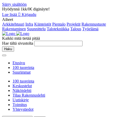
Siirry sisältöön
Hyödynnä 1kk/0€ diginäyte!
Lue lisää
Kirjaudu
Aiheet
Arkkitehtuuri
Infra
Kiinteistöt
Pientalo
Projektit
Rakennustuote
Rakentaminen
Suunnittelu
Talotekniikka
Talous
Työelämä
Kaikki mitä tietää pitää
Hae tältä sivustolta
Haku
Etusivu
100 tuoreinta
Suurimmat
100 tuoreinta
Keskustelut
Näköislehti
Tilaa Rakennuslehti
Uutiskirje
Toimitus
Yhteystiedot