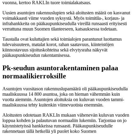
vuonna, kertoo RAKLIn tuore toimialakatsaus.
Uusien asuntojen rakennuslupien sekä aloitusten määrä on kasvanut
voimakkaasti viime vuoden syksystä. Myös toimitila-, korjaus- ja
infrahankkeita on pääkaupunkiseudulla vireillä runsaasti erityisesti
verrattuna muun Suomen tilanteeseen, katsauksessa todetaan.
Taustalla ovat kuluttajien sekä toimialojen parantunut luottamus
tulevaisuuteen, matalat korot, rahan saatavuus, kiinteistöjen
kiinnostavuus sijoituskohteina sekä elvytysraha näkyvät
pääkaupunkiseudun rakentamisessa.
Pk-seudun asuntorakentaminen palaa
normaalikierroksille
Asuntojen vuositason rakennuslupamäärä oli pääkaupunkiseudulla
maaliskuussa 14 800 asuntoa, joka on hieman vähemmän kuin
vuotta aiemmin. Asuntojen aloituksia on kuluvan vuoden tammi-
maaliskuussa tehty kuitenkin viimevuotista enemmän.
Aloitusten odotetaan RAKLIn mukaan vähenevän kuluvan vuoden
loppua kohden ja palautuvan normaaliin lukemiin. Tarjontaa on jo
käynnistetyissä hankkeissa runsaasti. Pääkaupunkiseudulle
rakennetaan tällä hetkellä yli puolet koko Suomen