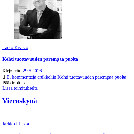
Tapio Kivistö
Kohti tuottavuuden parempaa puolta
Kirjoitettu
29.5.2026
Ei kommentteja
artikkeliin Kohti tuottavuuden parempaa puolta
Pääkirjoitus
Lisää toimitukselta
Vieraskynä
Jarkko Liuska