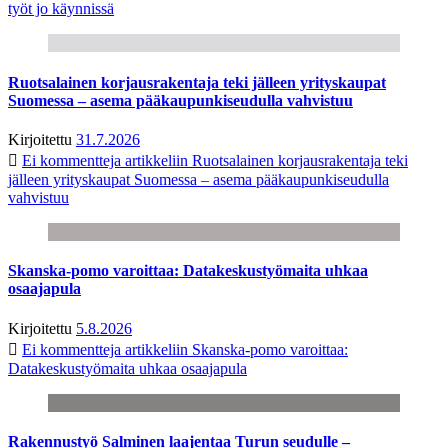
työt jo käynnissä
Ruotsalainen korjausrakentaja teki jälleen yrityskaupat
Suomessa – asema pääkaupunkiseudulla vahvistuu
Kirjoitettu
31.7.2026
Ei kommentteja
artikkeliin Ruotsalainen korjausrakentaja teki
jälleen yrityskaupat Suomessa – asema pääkaupunkiseudulla
vahvistuu
Skanska-pomo varoittaa: Datakeskustyömaita uhkaa
osaajapula
Kirjoitettu
5.8.2026
Ei kommentteja
artikkeliin Skanska-pomo varoittaa:
Datakeskustyömaita uhkaa osaajapula
Rakennustyö Salminen laajentaa Turun seudulle –