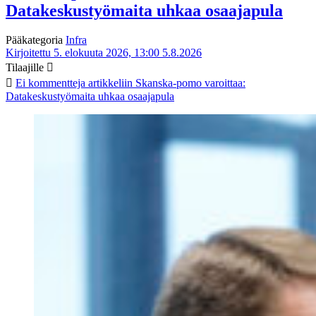
Datakeskustyömaita uhkaa osaajapula
Pääkategoria
Infra
Kirjoitettu 5. elokuuta 2026, 13:00
5.8.2026
Tilaajille
Ei kommentteja
artikkeliin Skanska-pomo varoittaa:
Datakeskustyömaita uhkaa osaajapula