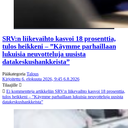
SRV:n liikevaihto kasvoi 18 prosenttia,
tulos heikkeni – ”Käymme parhaillaan
lukuisia neuvotteluja uusista
datakeskushankkeista”
Pääkategoria
Talous
Kirjoitettu 6. elokuuta 2026, 9:45
6.8.2026
Tilaajille
Ei kommentteja
artikkeliin SRV:n liikevaihto kasvoi 18 prosenttia,
tulos heikkeni – ”Käymme parhaillaan lukuisia neuvotteluja uusista
datakeskushankkeista”