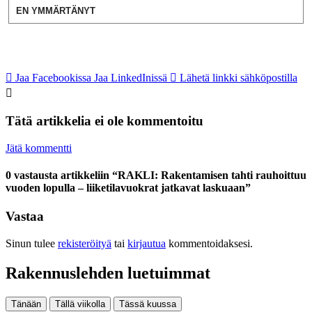
EN YMMÄRTÄNYT
Jaa Facebookissa
Jaa LinkedInissä
Lähetä linkki sähköpostilla
Tätä artikkelia ei ole kommentoitu
Jätä kommentti
0 vastausta artikkeliin “RAKLI: Rakentamisen tahti rauhoittuu
vuoden lopulla – liiketilavuokrat jatkavat laskuaan”
Vastaa
Sinun tulee
rekisteröityä
tai
kirjautua
kommentoidaksesi.
Rakennuslehden luetuimmat
Tänään
Tällä viikolla
Tässä kuussa