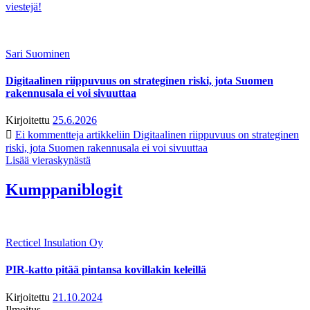
viestejä!
Sari Suominen
Digitaalinen riippuvuus on strateginen riski, jota Suomen
rakennusala ei voi sivuuttaa
Kirjoitettu
25.6.2026
Ei kommentteja
artikkeliin Digitaalinen riippuvuus on strateginen
riski, jota Suomen rakennusala ei voi sivuuttaa
Lisää vieraskynästä
Kumppaniblogit
Recticel Insulation Oy
PIR-katto pitää pintansa kovillakin keleillä
Kirjoitettu
21.10.2024
Ilmoitus