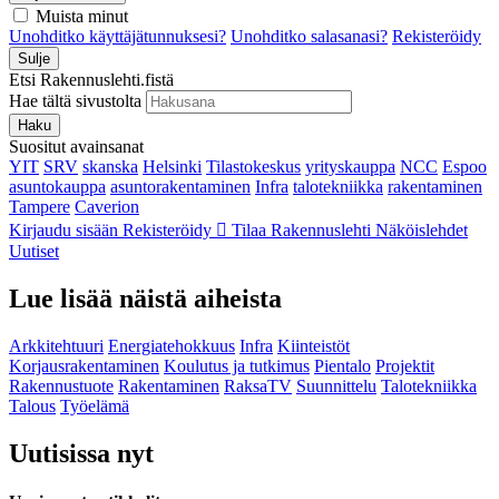
Muista minut
Unohditko käyttäjätunnuksesi?
Unohditko salasanasi?
Rekisteröidy
Sulje
Etsi Rakennuslehti.fistä
Hae tältä sivustolta
Haku
Suositut avainsanat
YIT
SRV
skanska
Helsinki
Tilastokeskus
yrityskauppa
NCC
Espoo
asuntokauppa
asuntorakentaminen
Infra
talotekniikka
rakentaminen
Tampere
Caverion
Kirjaudu sisään
Rekisteröidy
Tilaa Rakennuslehti
Näköislehdet
Uutiset
Lue lisää näistä aiheista
Arkkitehtuuri
Energiatehokkuus
Infra
Kiinteistöt
Korjausrakentaminen
Koulutus ja tutkimus
Pientalo
Projektit
Rakennustuote
Rakentaminen
RaksaTV
Suunnittelu
Talotekniikka
Talous
Työelämä
Uutisissa nyt