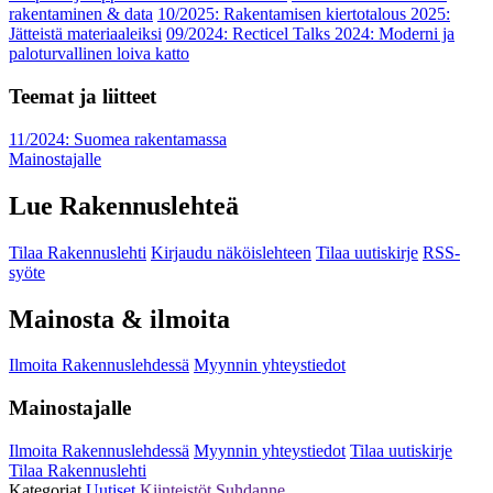
rakentaminen & data
10/2025: Rakentamisen kiertotalous 2025:
Jätteistä materiaaleiksi
09/2024: Recticel Talks 2024: Moderni ja
paloturvallinen loiva katto
Teemat ja liitteet
11/2024: Suomea rakentamassa
Mainostajalle
Lue Rakennuslehteä
Tilaa Rakennuslehti
Kirjaudu näköislehteen
Tilaa uutiskirje
RSS-
syöte
Mainosta & ilmoita
Ilmoita Rakennuslehdessä
Myynnin yhteystiedot
Mainostajalle
Ilmoita Rakennuslehdessä
Myynnin yhteystiedot
Tilaa uutiskirje
Tilaa Rakennuslehti
Kategoriat
Uutiset
Kiinteistöt
Suhdanne