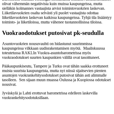
olivat vähemmän negatiivisia kuin muissa kaupungeissa, mutta
sielläkin kolmannes vastaajista arvioi toimistovuokrien laskevan.
Liiketilavuokrien osalta selvästi yli puolet vastaajista odottaa
liiketilavuokrien laskevan kaikissa kaupungeissa. Tyhjä tila lisääntyy
toimisto- ja liiketiloissa, mutta vähenee tuotannollisissa tiloissa.
Vuokraodotukset putosivat pk-seudulla
Asuntovuokrien nousuvauhti on hidastunut suurimmissa
kaupungeissa vilkkaan uudisrakentamisen myötä. Maaliskuussa
toteutetussa RAKLIn Vuokra-asuntobarometrissa myös
vuokraodotukset suurten kaupunkien välillä ovat tasoittuneet.
Pääkaupunkiseutu, Tampere ja Turku ovat tähän saakka erottuneet
muista suurista kaupungeista, mutta nyt niissä sijaitsevien pienten
asuntojen vuokrankehitysodotukset putosivat tähän asti alimmalle
tasolleen. Sen sijaan muun muassa Oulussa ja Kuopiossa odotukset
nousivat.
Jyväskylä ja Lahti erottuvat barometrissa edelleen laskevilla
vuokrankehitysodotuksillaan.