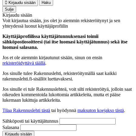
Kirjaudu sisään
Haku
Sulje
Kirjaudu sisään
Voit kirjautua sisään, jos olet jo aiemmin rekisteröitynyt ja sen
yhteydessä luonut käyttäjäprofiilin
Käyttäjäprofiilissa käyttäjätunnuksenasi toimii
sähköpostiosoitteesi (tai itse luomasi käyttäjätunnus) sekä itse
luomasi salasana.
Jos et ole aiemmin kirjautunut sisään, sinun on ensin
rekisteröidyttävä täällä
.
Jos sinulle tulee Rakennuslehti, rekisteröitymällä saat kaikki
rakennuslehti.fi-sisällöt luettavaksesi.
Jos sinulle ei tule Rakennuslehteä, voit silti rekisteröityä, jolloin saat
oikeuden kommentoida lukottomia artikkeleita, mutta et pääse
lukemaan lukittuja artikkeleita.
Tilaa Rakennuslehti tästä
tai hyödynnä
maksuton koejakso tästä
.
Sähköposti tai käyttäjätunnus
Salasana
Kirjaudu sisään