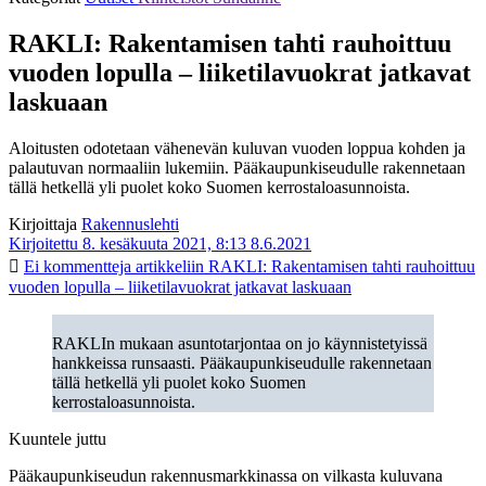
RAKLI: Rakentamisen tahti rauhoittuu
vuoden lopulla – liiketilavuokrat jatkavat
laskuaan
Aloitusten odotetaan vähenevän kuluvan vuoden loppua kohden ja
palautuvan normaaliin lukemiin. Pääkaupunkiseudulle rakennetaan
tällä hetkellä yli puolet koko Suomen kerrostaloasunnoista.
Kirjoittaja
Rakennuslehti
Kirjoitettu 8. kesäkuuta 2021, 8:13
8.6.2021
Ei kommentteja
artikkeliin RAKLI: Rakentamisen tahti rauhoittuu
vuoden lopulla – liiketilavuokrat jatkavat laskuaan
RAKLIn mukaan asuntotarjontaa on jo käynnistetyissä
hankkeissa runsaasti. Pääkaupunkiseudulle rakennetaan
tällä hetkellä yli puolet koko Suomen
kerrostaloasunnoista.
Kuuntele juttu
Pääkaupunkiseudun rakennusmarkkinassa on vilkasta kuluvana