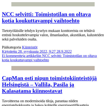
NCC selvitti: Toimistotilan on oltava
kotia koukuttavampi vaihtoehto
Tietotyöläisille tehdyn kyselyn mukaan konttoreista on tehtävä
entistä houkuttelevampia valon, ilmanlaadun, akustiikan, kalusteiden
sekä palveluiden osalta.
Pääkategoria
Kiinteistöt
Kirjoitettu 28. syyskuuta 2022, 9:27
28.9.2022
Ei kommentteja
artikkeliin NCC selvitti: Toimistotilan on oltava
kotia koukuttavampi vaihtoehto
CapMan osti nipun toimistokiinteistöjä
Helsingistä – Vallila, Pasila ja
Kalasatama kiinnostavat
Tavoitteena on modernisoida tiloja, parantaa niiden
energiatehokkuutta ja hakea kohteille energiasertifikaatteja.