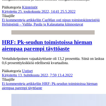
Pääkategoria
Kiinteistöt
Kirjoitettu 25. toukokuuta 2022, 14:41
25.5.2022
Tilaajille
Ei kommentteja
artikkeliin CapMan osti nipun toimistokiinteistöjä
Helsingistä – Vallila, Pasila ja Kalasatama kiinnostavat
HRF: Pk-seudun toimistoissa hieman
aiempaa parempi täyttöaste
Vertailukelpoinen vajaakäyttöaste oli 13,2 prosenttia. Siinä on laskua
0,6 prosenttiyksikköä edellisestä kvartaalista.
Pääkategoria
Uutiset
Kirjoitettu 13. huhtikuuta 2022, 7:59
13.4.2022
Tilaajille
Ei kommentteja
artikkeliin HRF: Pk-seudun toimistoissa hieman
aiempaa parempi täyttöaste