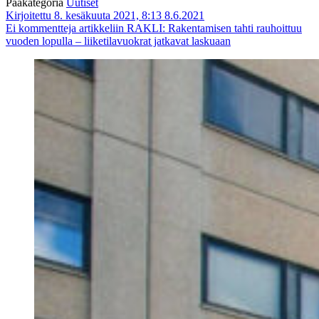
Pääkategoria
Uutiset
Kirjoitettu 8. kesäkuuta 2021, 8:13
8.6.2021
Ei kommentteja
artikkeliin RAKLI: Rakentamisen tahti rauhoittuu
vuoden lopulla – liiketilavuokrat jatkavat laskuaan