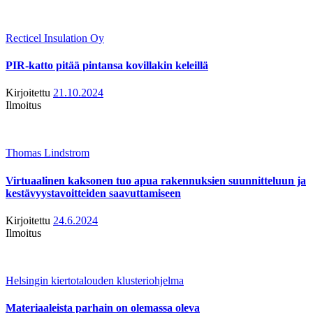
Recticel Insulation Oy
PIR-katto pitää pintansa kovillakin keleillä
Kirjoitettu
21.10.2024
Ilmoitus
Thomas Lindstrom
Virtuaalinen kaksonen tuo apua rakennuksien suunnitteluun ja
kestävyystavoitteiden saavuttamiseen
Kirjoitettu
24.6.2024
Ilmoitus
Helsingin kiertotalouden klusteriohjelma
Materiaaleista parhain on olemassa oleva