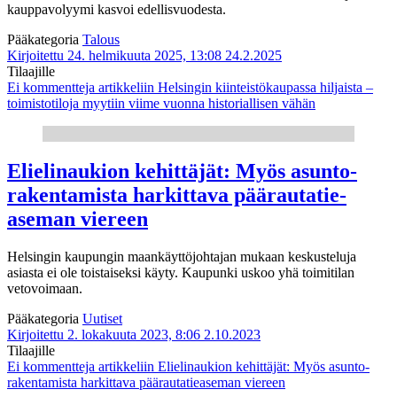
kauppavolyymi kasvoi edellisvuodesta.
Pääkategoria
Talous
Kirjoitettu 24. helmikuuta 2025, 13:08
24.2.2025
Tilaajille
Ei kommentteja
artikkeliin Helsingin kiinteistökaupassa hiljaista –
toimistotiloja myytiin viime vuonna historiallisen vähän
Elielinaukion kehittäjät: Myös asunto­
rakentamista harkittava päärautatie­
aseman viereen
Helsingin kaupungin maankäyttöjohtajan mukaan keskusteluja
asiasta ei ole toistaiseksi käyty. Kaupunki uskoo yhä toimitilan
vetovoimaan.
Pääkategoria
Uutiset
Kirjoitettu 2. lokakuuta 2023, 8:06
2.10.2023
Tilaajille
Ei kommentteja
artikkeliin Elielinaukion kehittäjät: Myös asunto­
rakentamista harkittava päärautatie­aseman viereen