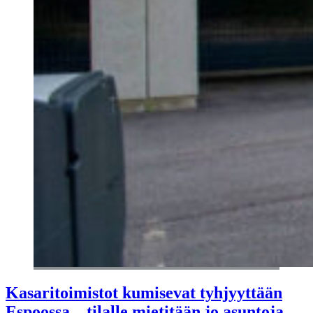
Kasaritoimistot kumisevat tyhjyyttään
Espoossa – tilalle mietitään jo asuntoja