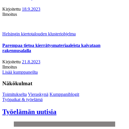
Kirjoitettu
18.9.2023
Ilmoitus
Helsingin kiertotalouden klusteriohjelma
Parempaa tietoa kierrätysmateriaaleista kaivataan
rakennusalalla
Kirjoitettu
21.8.2023
Ilmoitus
Lisää kumppaneilta
Näkökulmat
Toimitukselta
Vieraskynä
Kumppaniblogit
Työpaikat & työelämä
Työelämän uutisia