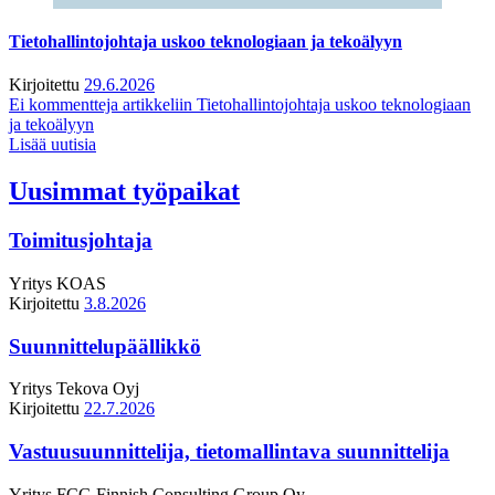
Tietohallintojohtaja uskoo teknologiaan ja tekoälyyn
Kirjoitettu
29.6.2026
Ei kommentteja
artikkeliin Tietohallintojohtaja uskoo teknologiaan
ja tekoälyyn
Lisää uutisia
Uusimmat työpaikat
Toimitusjohtaja
Yritys
KOAS
Kirjoitettu
3.8.2026
Suunnittelupäällikkö
Yritys
Tekova Oyj
Kirjoitettu
22.7.2026
Vastuusuunnittelija, tietomallintava suunnittelija
Yritys
FCG Finnish Consulting Group Oy