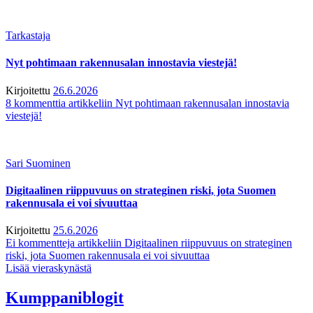
Tarkastaja
Nyt pohtimaan rakennusalan innostavia viestejä!
Kirjoitettu
26.6.2026
8 kommenttia
artikkeliin Nyt pohtimaan rakennusalan innostavia
viestejä!
Sari Suominen
Digitaalinen riippuvuus on strateginen riski, jota Suomen
rakennusala ei voi sivuuttaa
Kirjoitettu
25.6.2026
Ei kommentteja
artikkeliin Digitaalinen riippuvuus on strateginen
riski, jota Suomen rakennusala ei voi sivuuttaa
Lisää vieraskynästä
Kumppaniblogit