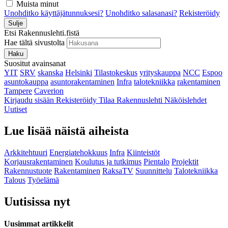
Muista minut
Unohditko käyttäjätunnuksesi?
Unohditko salasanasi?
Rekisteröidy
Sulje
Etsi Rakennuslehti.fistä
Hae tältä sivustolta
Haku
Suositut avainsanat
YIT
SRV
skanska
Helsinki
Tilastokeskus
yrityskauppa
NCC
Espoo
asuntokauppa
asuntorakentaminen
Infra
talotekniikka
rakentaminen
Tampere
Caverion
Kirjaudu sisään
Rekisteröidy
Tilaa Rakennuslehti
Näköislehdet
Uutiset
Lue lisää näistä aiheista
Arkkitehtuuri
Energiatehokkuus
Infra
Kiinteistöt
Korjausrakentaminen
Koulutus ja tutkimus
Pientalo
Projektit
Rakennustuote
Rakentaminen
RaksaTV
Suunnittelu
Talotekniikka
Talous
Työelämä
Uutisissa nyt
Uusimmat artikkelit