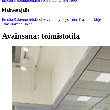
Ilmoita Rakennuslehdessä
Myynnin yhteystiedot
Mainostajalle
Ilmoita Rakennuslehdessä
Myynnin yhteystiedot
Tilaa uutiskirje
Tilaa Rakennuslehti
Avainsana:
toimistotila