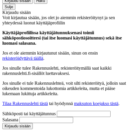
Kirjaudu sisään
Haku
Sulje
Kirjaudu sisään
Voit kirjautua sisään, jos olet jo aiemmin rekisteröitynyt ja sen
yhteydessä luonut käyttäjäprofiilin
Käyttäjäprofiilissa käyttäjätunnuksenasi toimii
sähköpostiosoitteesi (tai itse luomasi käyttäjätunnus) sekä itse
luomasi salasana.
Jos et ole aiemmin kirjautunut sisään, sinun on ensin
rekisteröidyttävä täällä
.
Jos sinulle tulee Rakennuslehti, rekisteröitymällä saat kaikki
rakennuslehti.fi-sisällöt luettavaksesi.
Jos sinulle ei tule Rakennuslehteä, voit silti rekisteröityä, jolloin saat
oikeuden kommentoida lukottomia artikkeleita, mutta et pääse
lukemaan lukittuja artikkeleita.
Tilaa Rakennuslehti tästä
tai hyödynnä
maksuton koejakso tästä
.
Sähköposti tai käyttäjätunnus
Salasana
Kirjaudu sisään