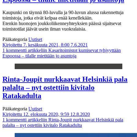
Kaupunki on täynnä 80-luvulla ja 90-luvun alussa rakennettuja
toimistoja, jotka eivät kelpaa enää kenellekään.
Etenkin huonojen joukkoliikenneyhteyksien päässä sijaitsevat
toimistotilat jäävät usein ilman vuokralaisia.
Pääkategoria
Uutiset
Kirjoitettu 7. kesäkuuta 2021, 8:00
7.6.2021
1 kommentti
artikkeliin Kasaritoimistot kumisevat tyhjyyttään
Espoossa – tilalle mietitään jo asuntoja
Rinta-Joupit nurkkaavat Helsinkiä pala
palalta – nyt ostettiin kivitalo
Ratakadulta
Pääkategoria
Uutiset
Kirjoitettu 12. elokuuta 2020, 9:59
12.8.2020
1 kommentti
artikkeliin Rinta-Joupit nurkkaavat Helsinkiä pala
palalta – nyt ostettiin kivitalo Ratakadulta