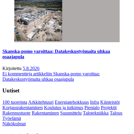
Skanska-pomo varoittaa: Datakeskustyömaita uhkaa
osaajapula
Kirjoitettu
5.8.2026
Ei kommentteja
artikkeliin Skanska-pomo varoittaa:
Datakeskustyömaita uhkaa osaajapula
Uutiset
100 tuoreinta
Arkkitehtuuri
Energiatehokkuus
Infra
Kiinteistöt
Korjausrakentaminen
Koulutus ja tutkimus
Pientalo
Projektit
Rakennustuote
Rakentaminen
Suunnittelu
Talotekniikka
Talous
Työelämä
Näkökulmat