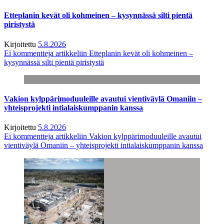
Etteplanin kevät oli kohmeinen – kysynnässä silti pientä
piristystä
Kirjoitettu
5.8.2026
Ei kommentteja
artikkeliin Etteplanin kevät oli kohmeinen –
kysynnässä silti pientä piristystä
Vakion kylppärimoduuleille avautui vientiväylä Omaniin –
yhteisprojekti intialaiskumppanin kanssa
Kirjoitettu
5.8.2026
Ei kommentteja
artikkeliin Vakion kylppärimoduuleille avautui
vientiväylä Omaniin – yhteisprojekti intialaiskumppanin kanssa