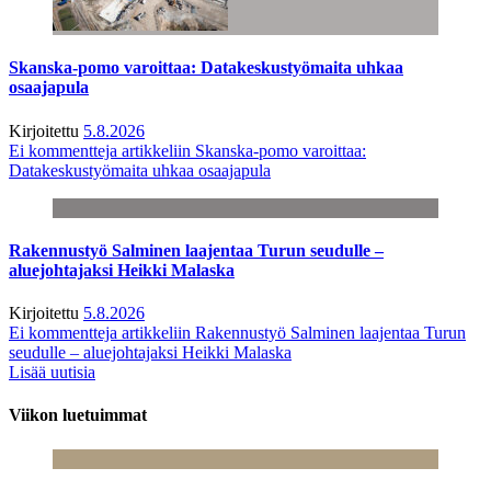
Skanska-pomo varoittaa: Datakeskustyömaita uhkaa
osaajapula
Kirjoitettu
5.8.2026
Ei kommentteja
artikkeliin Skanska-pomo varoittaa:
Datakeskustyömaita uhkaa osaajapula
Rakennustyö Salminen laajentaa Turun seudulle –
aluejohtajaksi Heikki Malaska
Kirjoitettu
5.8.2026
Ei kommentteja
artikkeliin Rakennustyö Salminen laajentaa Turun
seudulle – aluejohtajaksi Heikki Malaska
Lisää uutisia
Viikon luetuimmat