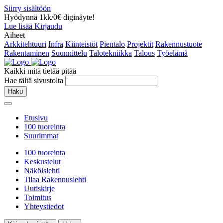
Siirry sisältöön
Hyödynnä 1kk/0€ diginäyte!
Lue lisää
Kirjaudu
Aiheet
Arkkitehtuuri
Infra
Kiinteistöt
Pientalo
Projektit
Rakennustuote
Rakentaminen
Suunnittelu
Talotekniikka
Talous
Työelämä
Kaikki mitä tietää pitää
Hae tältä sivustolta
Haku
Etusivu
100 tuoreinta
Suurimmat
100 tuoreinta
Keskustelut
Näköislehti
Tilaa Rakennuslehti
Uutiskirje
Toimitus
Yhteystiedot