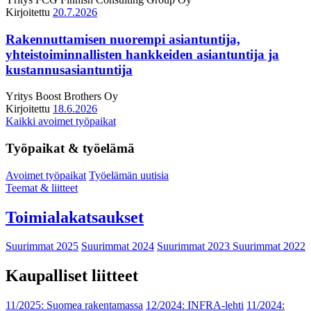
Kirjoitettu
20.7.2026
Rakennuttamisen nuorempi asiantuntija,
yhteistoiminnallisten hankkeiden asiantuntija ja
kustannusasiantuntija
Yritys
Boost Brothers Oy
Kirjoitettu
18.6.2026
Kaikki avoimet työpaikat
Työpaikat & työelämä
Avoimet työpaikat
Työelämän uutisia
Teemat & liitteet
Toimialakatsaukset
Suurimmat 2025
Suurimmat 2024
Suurimmat 2023
Suurimmat 2022
Kaupalliset liitteet
11/2025: Suomea rakentamassa
12/2024: INFRA-lehti
11/2024: