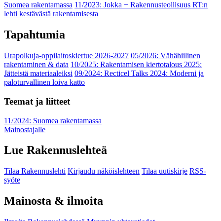
Suomea rakentamassa
11/2023: Jokka − Rakennusteollisuus RT:n
lehti kestävästä rakentamisesta
Tapahtumia
Urapolkuja-oppilaitoskiertue 2026-2027
05/2026: Vähähiilinen
rakentaminen & data
10/2025: Rakentamisen kiertotalous 2025:
Jätteistä materiaaleiksi
09/2024: Recticel Talks 2024: Moderni ja
paloturvallinen loiva katto
Teemat ja liitteet
11/2024: Suomea rakentamassa
Mainostajalle
Lue Rakennuslehteä
Tilaa Rakennuslehti
Kirjaudu näköislehteen
Tilaa uutiskirje
RSS-
syöte
Mainosta & ilmoita