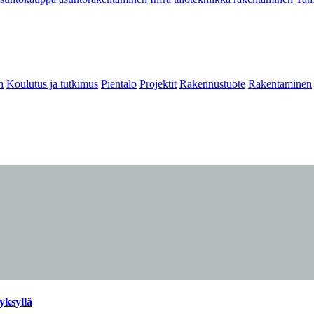
n
Koulutus ja tutkimus
Pientalo
Projektit
Rakennustuote
Rakentaminen
yksyllä