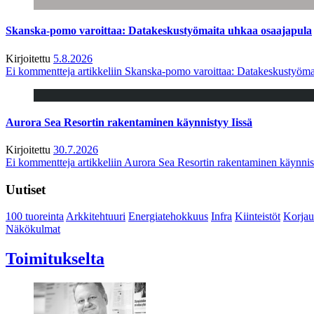
Skanska-pomo varoittaa: Datakeskustyömaita uhkaa osaajapula
Kirjoitettu
5.8.2026
Ei kommentteja
artikkeliin Skanska-pomo varoittaa: Datakeskustyöma
Aurora Sea Resortin rakentaminen käynnistyy Iissä
Kirjoitettu
30.7.2026
Ei kommentteja
artikkeliin Aurora Sea Resortin rakentaminen käynnis
Uutiset
100 tuoreinta
Arkkitehtuuri
Energiatehokkuus
Infra
Kiinteistöt
Korjau
Näkökulmat
Toimitukselta