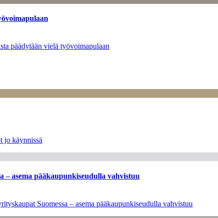
työvoimapulaan
asta päädytään vielä työvoimapulaan
t jo käynnissä
ssa – asema pääkaupunkiseudulla vahvistuu
en yrityskaupat Suomessa – asema pääkaupunkiseudulla vahvistuu