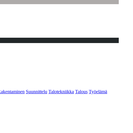
akentaminen
Suunnittelu
Talotekniikka
Talous
Työelämä