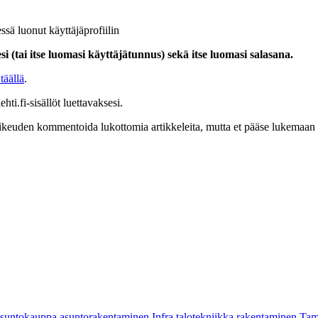
ssä luonut käyttäjäprofiilin
i (tai itse luomasi käyttäjätunnus) sekä itse luomasi salasana.
täällä
.
hti.fi-sisällöt luettavaksesi.
at oikeuden kommentoida lukottomia artikkeleita, mutta et pääse lukemaan l
asuntokauppa
asuntorakentaminen
Infra
talotekniikka
rakentaminen
Tam