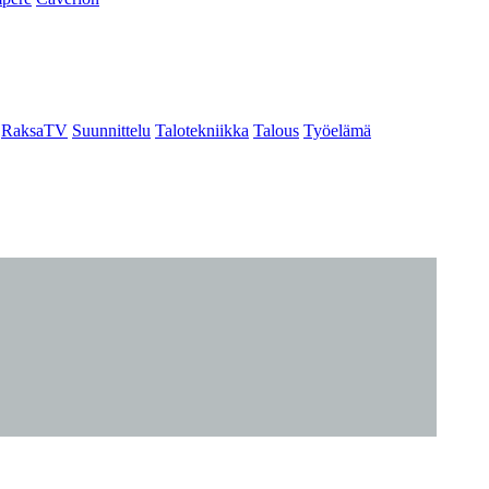
RaksaTV
Suunnittelu
Talotekniikka
Talous
Työelämä