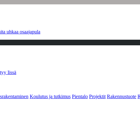
ita uhkaa osaajapula
tyy Iissä
srakentaminen
Koulutus ja tutkimus
Pientalo
Projektit
Rakennustuote
R