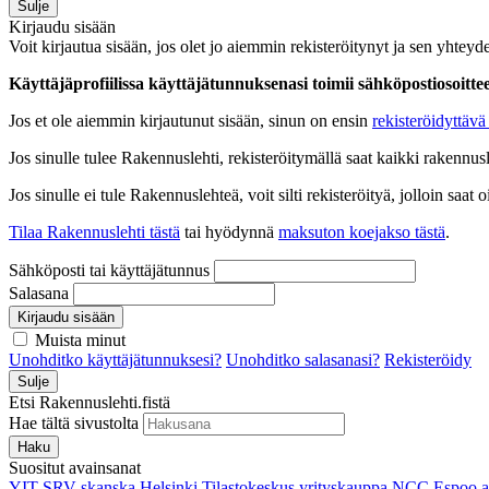
Sulje
Kirjaudu sisään
Voit kirjautua sisään, jos olet jo aiemmin rekisteröitynyt ja sen yhteyde
Käyttäjäprofiilissa käyttäjätunnuksenasi toimii sähköpostiosoittees
Jos et ole aiemmin kirjautunut sisään, sinun on ensin
rekisteröidyttävä 
Jos sinulle tulee Rakennuslehti, rekisteröitymällä saat kaikki rakennusle
Jos sinulle ei tule Rakennuslehteä, voit silti rekisteröityä, jolloin sa
Tilaa Rakennuslehti tästä
tai hyödynnä
maksuton koejakso tästä
.
Sähköposti tai käyttäjätunnus
Salasana
Kirjaudu sisään
Muista minut
Unohditko käyttäjätunnuksesi?
Unohditko salasanasi?
Rekisteröidy
Sulje
Etsi Rakennuslehti.fistä
Hae tältä sivustolta
Haku
Suositut avainsanat
YIT
SRV
skanska
Helsinki
Tilastokeskus
yrityskauppa
NCC
Espoo