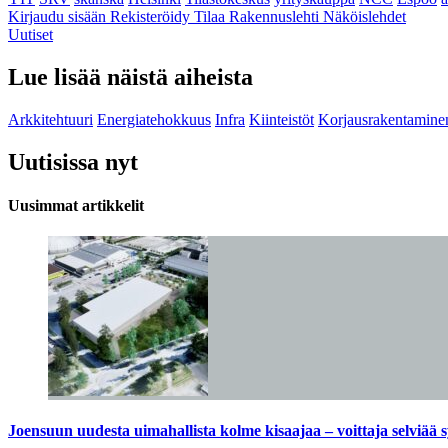
Kirjaudu sisään
Rekisteröidy
Tilaa Rakennuslehti
Näköislehdet
Uutiset
Lue lisää näistä aiheista
Arkkitehtuuri
Energiatehokkuus
Infra
Kiinteistöt
Korjausrakentamine
Uutisissa nyt
Uusimmat artikkelit
Joensuun uudesta uimahallista kolme kisaajaa – voittaja selviää s