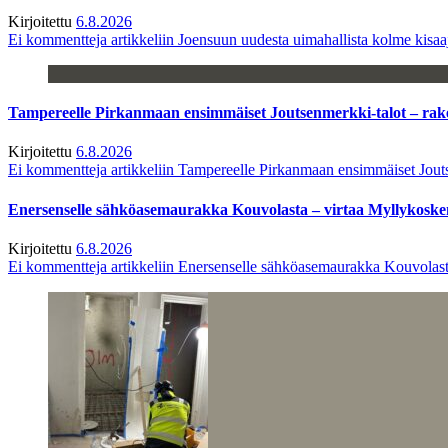
Kirjoitettu
6.8.2026
Ei kommentteja
artikkeliin Joensuun uudesta uimahallista kolme kisaaj
Tampereelle Pirkanmaan ensimmäiset Joutsenmerkki-talot – ra
Kirjoitettu
6.8.2026
Ei kommentteja
artikkeliin Tampereelle Pirkanmaan ensimmäiset Jout
Enersenselle sähköasemaurakka Kouvolasta – virtaa Myllykoske
Kirjoitettu
6.8.2026
Ei kommentteja
artikkeliin Enersenselle sähköasemaurakka Kouvolast