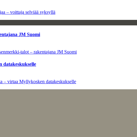
aa – voittaja selviää syksyllä
kentajana JM Suomi
senmerkki-talot – rakentajana JM Suomi
n datakeskukselle
a – virtaa Myllykosken datakeskukselle