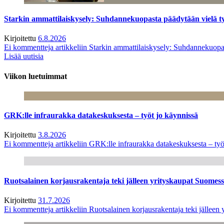
Starkin ammattilaiskysely: Suhdannekuopasta päädytään vielä 
Kirjoitettu
6.8.2026
Ei kommentteja
artikkeliin Starkin ammattilaiskysely: Suhdannekuop
Lisää uutisia
Viikon luetuimmat
GRK:lle infraurakka datakeskuksesta – työt jo käynnissä
Kirjoitettu
3.8.2026
Ei kommentteja
artikkeliin GRK:lle infraurakka datakeskuksesta – työ
Ruotsalainen korjausrakentaja teki jälleen yrityskaupat Suome
Kirjoitettu
31.7.2026
Ei kommentteja
artikkeliin Ruotsalainen korjausrakentaja teki jälle