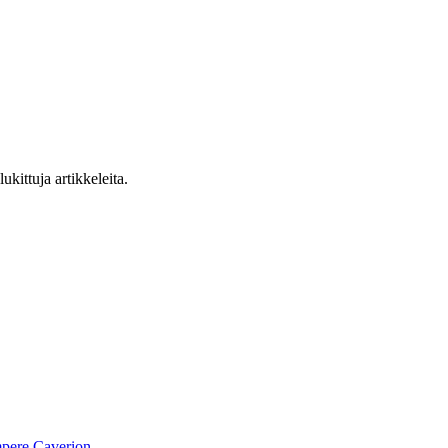
ukittuja artikkeleita.
pere
Caverion