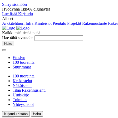
Siirry sisältöön
Hyödynnä 1kk/0€ diginäyte!
Lue lisää
Kirjaudu
Aiheet
Arkkitehtuuri
Infra
Kiinteistöt
Pientalo
Projektit
Rakennustuote
Raken
Kaikki mitä tietää pitää
Hae tältä sivustolta
Haku
Etusivu
100 tuoreinta
Suurimmat
100 tuoreinta
Keskustelut
Näköislehti
Tilaa Rakennuslehti
Uutiskirje
Toimitus
Yhteystiedot
Kirjaudu sisään
Haku