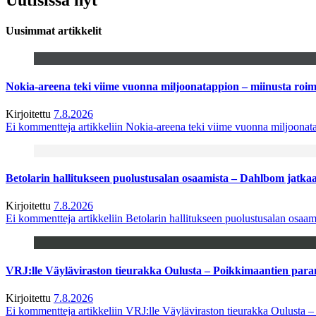
Uusimmat artikkelit
Nokia-areena teki viime vuonna miljoonatappion – miinusta ro
Kirjoitettu
7.8.2026
Ei kommentteja
artikkeliin Nokia-areena teki viime vuonna miljoona
Betolarin hallitukseen puolustusalan osaamista – Dahlbom jatk
Kirjoitettu
7.8.2026
Ei kommentteja
artikkeliin Betolarin hallitukseen puolustusalan osa
VRJ:lle Väyläviraston tieurakka Oulusta – Poikkimaantien par
Kirjoitettu
7.8.2026
Ei kommentteja
artikkeliin VRJ:lle Väyläviraston tieurakka Oulusta 