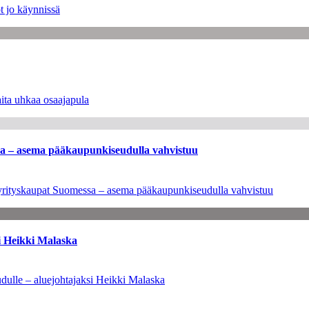
t jo käynnissä
ita uhkaa osaajapula
ssa – asema pääkaupunkiseudulla vahvistuu
en yrityskaupat Suomessa – asema pääkaupunkiseudulla vahvistuu
i Heikki Malaska
dulle – aluejohtajaksi Heikki Malaska