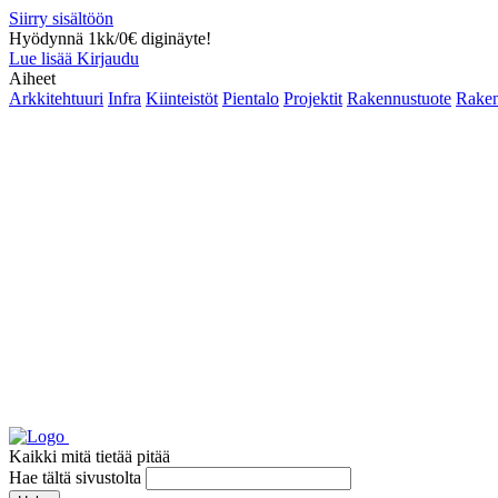
Siirry sisältöön
Hyödynnä 1kk/0€ diginäyte!
Lue lisää
Kirjaudu
Aiheet
Arkkitehtuuri
Infra
Kiinteistöt
Pientalo
Projektit
Rakennustuote
Raken
Kaikki mitä tietää pitää
Hae tältä sivustolta