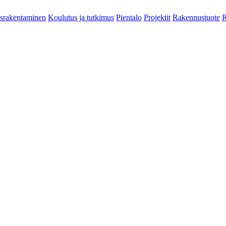
srakentaminen
Koulutus ja tutkimus
Pientalo
Projektit
Rakennustuote
R