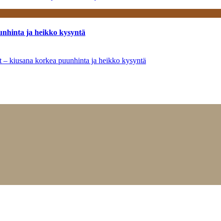
unhinta ja heikko kysyntä
ät – kiusana korkea puunhinta ja heikko kysyntä