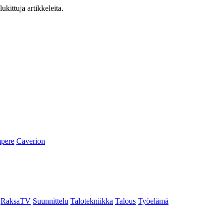
ukittuja artikkeleita.
pere
Caverion
RaksaTV
Suunnittelu
Talotekniikka
Talous
Työelämä