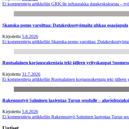
Ei kommentteja
artikkeliin GRK:lle infraurakka datakeskuksesta – työ
Skanska-pomo varoittaa: Datakeskustyömaita uhkaa osaajapula
Kirjoitettu
5.8.2026
Ei kommentteja
artikkeliin Skanska-pomo varoittaa: Datakeskustyöma
Ruotsalainen korjausrakentaja teki jälleen yrityskaupat Suome
Kirjoitettu
31.7.2026
Ei kommentteja
artikkeliin Ruotsalainen korjausrakentaja teki jälle
Rakennustyö Salminen laajentaa Turun seudulle – aluejohtajaks
Kirjoitettu
5.8.2026
Ei kommentteja
artikkeliin Rakennustyö Salminen laajentaa Turun seu
Uutiset