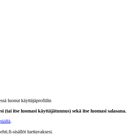
ssä luonut käyttäjäprofiilin
i (tai itse luomasi käyttäjätunnus) sekä itse luomasi salasana.
täällä
.
hti.fi-sisällöt luettavaksesi.