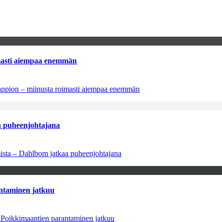
imasti aiempaa enemmän
tappion – miinusta roimasti aiempaa enemmän
aa puheenjohtajana
amista – Dahlbom jatkaa puheenjohtajana
antaminen jatkuu
– Poikkimaantien parantaminen jatkuu