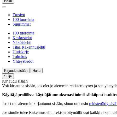
Haku
Etusivu
100 tuoreinta
Suurimmat
100 tuoreinta
Keskustelut
Näköislehti
Tilaa Rakennuslehti
Uutiskirje
Toimitus
Yhteystiedot
Kirjaudu sisään
Haku
Sulje
Kirjaudu sisään
Voit kirjautua sisään, jos olet jo aiemmin rekisteröitynyt ja sen yhteyde
Käyttäjäprofiilissa käyttäjätunnuksenasi toimii sähköpostiosoittees
Jos et ole aiemmin kirjautunut sisään, sinun on ensin
rekisteröidyttävä 
Jos sinulle tulee Rakennuslehti, rekisteröitymällä saat kaikki rakennusle