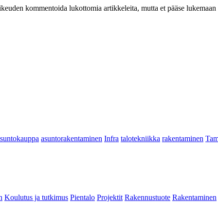
at oikeuden kommentoida lukottomia artikkeleita, mutta et pääse lukemaan l
asuntokauppa
asuntorakentaminen
Infra
talotekniikka
rakentaminen
Tam
n
Koulutus ja tutkimus
Pientalo
Projektit
Rakennustuote
Rakentaminen