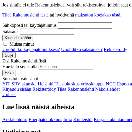
Jos sinulle ei tule Rakennuslehteä, voit silti rekisteröityä, jolloin sa
Tilaa Rakennuslehti tästä
tai hyödynnä
maksuton koejakso tästä
.
Sähköposti tai käyttäjätunnus
Salasana
Kirjaudu sisään
Muista minut
Unohditko käyttäjätunnuksesi?
Unohditko salasanasi?
Rekisteröidy
Sulje
Etsi Rakennuslehti.fistä
Hae tältä sivustolta
Haku
Suositut avainsanat
YIT
SRV
skanska
Helsinki
Tilastokeskus
yrityskauppa
NCC
Espoo
Kirjaudu sisään
Rekisteröidy
Tilaa Rakennuslehti
Näköislehdet
Uutiset
Lue lisää näistä aiheista
Arkkitehtuuri
Energiatehokkuus
Infra
Kiinteistöt
Korjausrakentamine
Uutisissa nyt