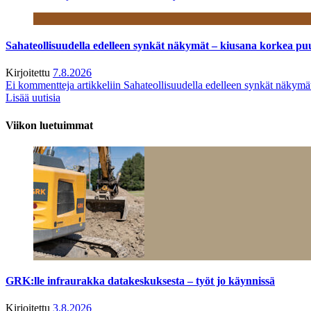
Sahateollisuudella edelleen synkät näkymät – kiusana korkea pu
Kirjoitettu
7.8.2026
Ei kommentteja
artikkeliin Sahateollisuudella edelleen synkät näkym
Lisää uutisia
Viikon luetuimmat
GRK:lle infraurakka datakeskuksesta – työt jo käynnissä
Kirjoitettu
3.8.2026