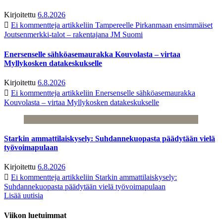
Kirjoitettu
6.8.2026
Ei kommentteja
artikkeliin Tampereelle Pirkanmaan ensimmäiset
Joutsenmerkki-talot – rakentajana JM Suomi
Enersenselle sähköasemaurakka Kouvolasta – virtaa
Myllykosken datakeskukselle
Kirjoitettu
6.8.2026
Ei kommentteja
artikkeliin Enersenselle sähköasemaurakka
Kouvolasta – virtaa Myllykosken datakeskukselle
Starkin ammattilaiskysely: Suhdannekuopasta päädytään vielä
työvoimapulaan
Kirjoitettu
6.8.2026
Ei kommentteja
artikkeliin Starkin ammattilaiskysely:
Suhdannekuopasta päädytään vielä työvoimapulaan
Lisää uutisia
Viikon luetuimmat