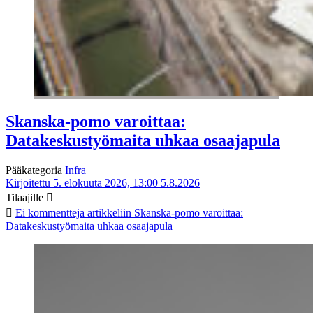
Skanska-pomo varoittaa:
Datakeskustyömaita uhkaa osaajapula
Pääkategoria
Infra
Kirjoitettu 5. elokuuta 2026, 13:00
5.8.2026
Tilaajille
Ei kommentteja
artikkeliin Skanska-pomo varoittaa:
Datakeskustyömaita uhkaa osaajapula