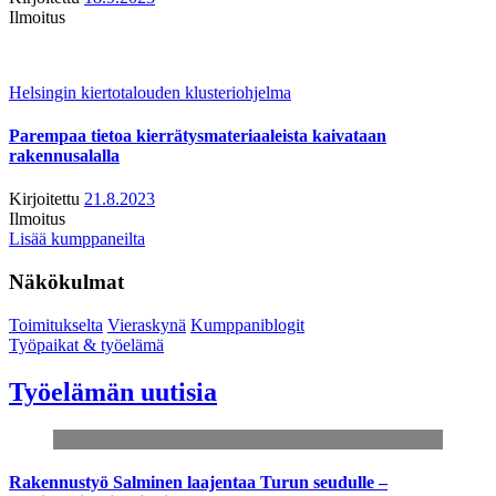
Ilmoitus
Helsingin kiertotalouden klusteriohjelma
Parempaa tietoa kierrätysmateriaaleista kaivataan
rakennusalalla
Kirjoitettu
21.8.2023
Ilmoitus
Lisää kumppaneilta
Näkökulmat
Toimitukselta
Vieraskynä
Kumppaniblogit
Työpaikat & työelämä
Työelämän uutisia
Rakennustyö Salminen laajentaa Turun seudulle –