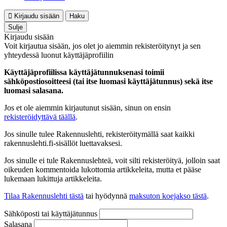
Kirjaudu sisään
Haku
Sulje
Kirjaudu sisään
Voit kirjautua sisään, jos olet jo aiemmin rekisteröitynyt ja sen
yhteydessä luonut käyttäjäprofiilin
Käyttäjäprofiilissa käyttäjätunnuksenasi toimii
sähköpostiosoitteesi (tai itse luomasi käyttäjätunnus) sekä itse
luomasi salasana.
Jos et ole aiemmin kirjautunut sisään, sinun on ensin
rekisteröidyttävä täällä
.
Jos sinulle tulee Rakennuslehti, rekisteröitymällä saat kaikki
rakennuslehti.fi-sisällöt luettavaksesi.
Jos sinulle ei tule Rakennuslehteä, voit silti rekisteröityä, jolloin saat
oikeuden kommentoida lukottomia artikkeleita, mutta et pääse
lukemaan lukittuja artikkeleita.
Tilaa Rakennuslehti tästä
tai hyödynnä
maksuton koejakso tästä
.
Sähköposti tai käyttäjätunnus
Salasana