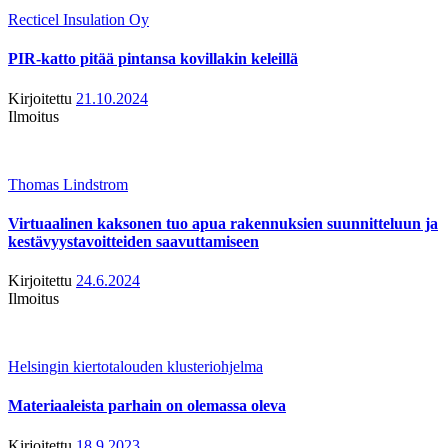
Recticel Insulation Oy
PIR-katto pitää pintansa kovillakin keleillä
Kirjoitettu
21.10.2024
Ilmoitus
Thomas Lindstrom
Virtuaalinen kaksonen tuo apua rakennuksien suunnitteluun ja
kestävyystavoitteiden saavuttamiseen
Kirjoitettu
24.6.2024
Ilmoitus
Helsingin kiertotalouden klusteriohjelma
Materiaaleista parhain on olemassa oleva
Kirjoitettu
18.9.2023