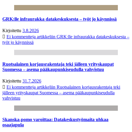
GRK:lle infraurakka datakeskuksesta – työt jo käynnissä
Kirjoitettu
3.8.2026
Ei kommentteja
artikkeliin GRK:lle infraurakka datakeskuksesta –
työt jo käynnissä
Ruotsalainen korjausrakentaja teki jälleen yrityskaupat
Suomessa – asema pääkaupunkiseudulla vahvistuu
Kirjoitettu
31.7.2026
Ei kommentteja
artikkeliin Ruotsalainen korjausrakentaja teki
jälleen yrityskaupat Suomessa – asema pääkaupunkiseudulla
vahvistuu
Skanska-pomo varoittaa: Datakeskustyömaita uhkaa
osaajapula