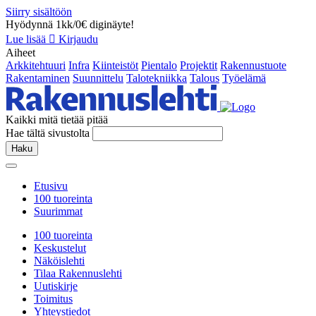
Siirry sisältöön
Hyödynnä 1kk/0€ diginäyte!
Lue lisää
Kirjaudu
Aiheet
Arkkitehtuuri
Infra
Kiinteistöt
Pientalo
Projektit
Rakennustuote
Rakentaminen
Suunnittelu
Talotekniikka
Talous
Työelämä
Kaikki mitä tietää pitää
Hae tältä sivustolta
Haku
Etusivu
100 tuoreinta
Suurimmat
100 tuoreinta
Keskustelut
Näköislehti
Tilaa Rakennuslehti
Uutiskirje
Toimitus
Yhteystiedot