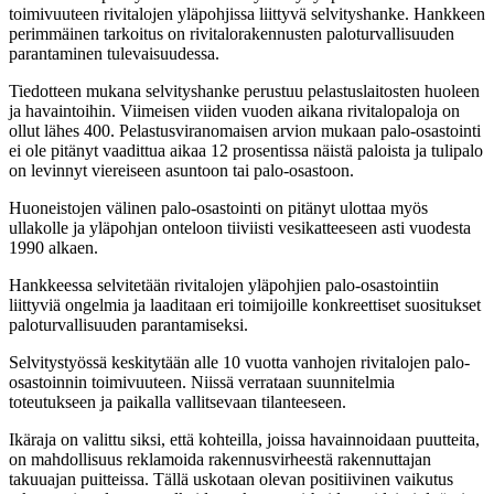
toimivuuteen rivitalojen yläpohjissa liittyvä selvityshanke. Hankkeen
perimmäinen tarkoitus on rivitalorakennusten paloturvallisuuden
parantaminen tulevaisuudessa.
Tiedotteen mukana selvityshanke perustuu pelastuslaitosten huoleen
ja havaintoihin. Viimeisen viiden vuoden aikana rivitalopaloja on
ollut lähes 400. Pelastusviranomaisen arvion mukaan palo-osastointi
ei ole pitänyt vaadittua aikaa 12 prosentissa näistä paloista ja tulipalo
on levinnyt viereiseen asuntoon tai palo-osastoon.
Huoneistojen välinen palo-osastointi on pitänyt ulottaa myös
ullakolle ja yläpohjan onteloon tiiviisti vesikatteeseen asti vuodesta
1990 alkaen.
Hankkeessa selvitetään rivitalojen yläpohjien palo-osastointiin
liittyviä ongelmia ja laaditaan eri toimijoille konkreettiset suositukset
paloturvallisuuden parantamiseksi.
Selvitystyössä keskitytään alle 10 vuotta vanhojen rivitalojen palo-
osastoinnin toimivuuteen. Niissä verrataan suunnitelmia
toteutukseen ja paikalla vallitsevaan tilanteeseen.
Ikäraja on valittu siksi, että kohteilla, joissa havainnoidaan puutteita,
on mahdollisuus reklamoida rakennusvirheestä rakennuttajan
takuuajan puitteissa. Tällä uskotaan olevan positiivinen vaikutus