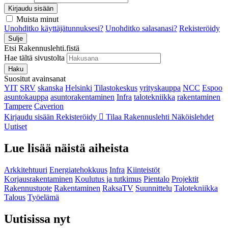
Kirjaudu sisään
Muista minut
Unohditko käyttäjätunnuksesi?
Unohditko salasanasi?
Rekisteröidy
Sulje
Etsi Rakennuslehti.fistä
Hae tältä sivustolta
Haku
Suositut avainsanat
YIT
SRV
skanska
Helsinki
Tilastokeskus
yrityskauppa
NCC
Espoo
asuntokauppa
asuntorakentaminen
Infra
talotekniikka
rakentaminen
Tampere
Caverion
Kirjaudu sisään
Rekisteröidy
Tilaa Rakennuslehti
Näköislehdet
Uutiset
Lue lisää näistä aiheista
Arkkitehtuuri
Energiatehokkuus
Infra
Kiinteistöt
Korjausrakentaminen
Koulutus ja tutkimus
Pientalo
Projektit
Rakennustuote
Rakentaminen
RaksaTV
Suunnittelu
Talotekniikka
Talous
Työelämä
Uutisissa nyt