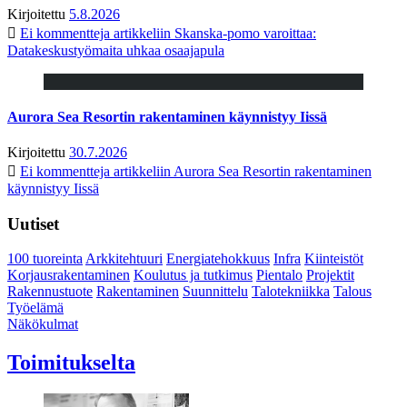
Kirjoitettu
5.8.2026
Ei kommentteja
artikkeliin Skanska-pomo varoittaa:
Datakeskustyömaita uhkaa osaajapula
Aurora Sea Resortin rakentaminen käynnistyy Iissä
Kirjoitettu
30.7.2026
Ei kommentteja
artikkeliin Aurora Sea Resortin rakentaminen
käynnistyy Iissä
Uutiset
100 tuoreinta
Arkkitehtuuri
Energiatehokkuus
Infra
Kiinteistöt
Korjausrakentaminen
Koulutus ja tutkimus
Pientalo
Projektit
Rakennustuote
Rakentaminen
Suunnittelu
Talotekniikka
Talous
Työelämä
Näkökulmat
Toimitukselta