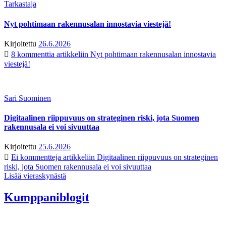
Tarkastaja
Nyt pohtimaan rakennusalan innostavia viestejä!
Kirjoitettu
26.6.2026
8 kommenttia
artikkeliin Nyt pohtimaan rakennusalan innostavia
viestejä!
Sari Suominen
Digitaalinen riippuvuus on strateginen riski, jota Suomen
rakennusala ei voi sivuuttaa
Kirjoitettu
25.6.2026
Ei kommentteja
artikkeliin Digitaalinen riippuvuus on strateginen
riski, jota Suomen rakennusala ei voi sivuuttaa
Lisää vieraskynästä
Kumppaniblogit