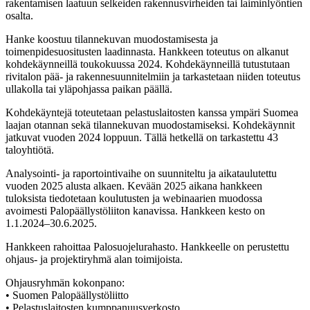
rakentamisen laatuun selkeiden rakennusvirheiden tai laiminlyöntien
osalta.
Hanke koostuu tilannekuvan muodostamisesta ja
toimenpidesuositusten laadinnasta. Hankkeen toteutus on alkanut
kohdekäynneillä toukokuussa 2024. Kohdekäynneillä tutustutaan
rivitalon pää- ja rakennesuunnitelmiin ja tarkastetaan niiden toteutus
ullakolla tai yläpohjassa paikan päällä.
Kohdekäyntejä toteutetaan pelastuslaitosten kanssa ympäri Suomea
laajan otannan sekä tilannekuvan muodostamiseksi. Kohdekäynnit
jatkuvat vuoden 2024 loppuun. Tällä hetkellä on tarkastettu 43
taloyhtiötä.
Analysointi- ja raportointivaihe on suunniteltu ja aikataulutettu
vuoden 2025 alusta alkaen. Kevään 2025 aikana hankkeen
tuloksista tiedotetaan koulutusten ja webinaarien muodossa
avoimesti Palopäällystöliiton kanavissa. Hankkeen kesto on
1.1.2024–30.6.2025.
Hankkeen rahoittaa Palosuojelurahasto. Hankkeelle on perustettu
ohjaus- ja projektiryhmä alan toimijoista.
Ohjausryhmän kokonpano:
• Suomen Palopäällystöliitto
• Pelastuslaitosten kumppanuusverkosto