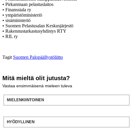
• Pirkanmaan pelastuslaitos
• Finanssiala ry
• ympäristöministeriö
• sisäministeriö
• Suomen Pelastusalan Keskusjärjestö
• Rakennustarkastusyhdistys RTY
• RIL ry
Tagit
Suomen Palopäällystöliitto
Mitä mieltä olit jutusta?
Vastaa ensimmäisenä mieleen tuleva
MIELENKIINTOINEN
HYÖDYLLINEN