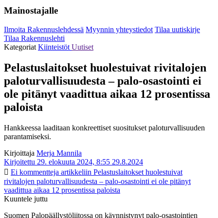
Mainostajalle
Ilmoita Rakennuslehdessä
Myynnin yhteystiedot
Tilaa uutiskirje
Tilaa Rakennuslehti
Kategoriat
Kiinteistöt
Uutiset
Pelastuslaitokset huolestuivat rivitalojen
paloturvallisuudesta – palo-osastointi ei
ole pitänyt vaadittua aikaa 12 prosentissa
paloista
Hankkeessa laaditaan konkreettiset suositukset paloturvallisuuden
parantamiseksi.
Kirjoittaja
Merja Mannila
Kirjoitettu 29. elokuuta 2024, 8:55
29.8.2024
Ei kommentteja
artikkeliin Pelastuslaitokset huolestuivat
rivitalojen paloturvallisuudesta – palo-osastointi ei ole pitänyt
vaadittua aikaa 12 prosentissa paloista
Kuuntele juttu
Suomen Palopäällystöliitossa on käynnistynyt palo-osastointien