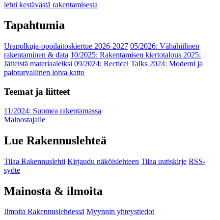
lehti kestävästä rakentamisesta
Tapahtumia
Urapolkuja-oppilaitoskiertue 2026-2027
05/2026: Vähähiilinen
rakentaminen & data
10/2025: Rakentamisen kiertotalous 2025:
Jätteistä materiaaleiksi
09/2024: Recticel Talks 2024: Moderni ja
paloturvallinen loiva katto
Teemat ja liitteet
11/2024: Suomea rakentamassa
Mainostajalle
Lue Rakennuslehteä
Tilaa Rakennuslehti
Kirjaudu näköislehteen
Tilaa uutiskirje
RSS-
syöte
Mainosta & ilmoita
Ilmoita Rakennuslehdessä
Myynnin yhteystiedot