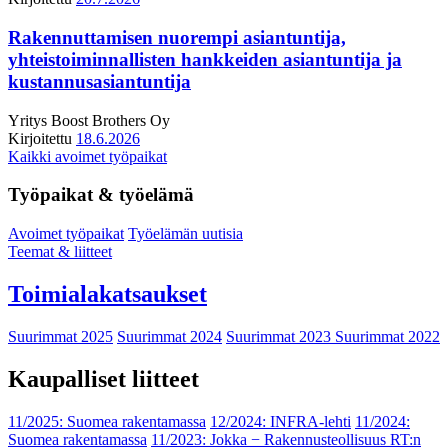
Rakennuttamisen nuorempi asiantuntija,
yhteistoiminnallisten hankkeiden asiantuntija ja
kustannusasiantuntija
Yritys
Boost Brothers Oy
Kirjoitettu
18.6.2026
Kaikki avoimet työpaikat
Työpaikat & työelämä
Avoimet työpaikat
Työelämän uutisia
Teemat & liitteet
Toimialakatsaukset
Suurimmat 2025
Suurimmat 2024
Suurimmat 2023
Suurimmat 2022
Kaupalliset liitteet
11/2025: Suomea rakentamassa
12/2024: INFRA-lehti
11/2024:
Suomea rakentamassa
11/2023: Jokka − Rakennusteollisuus RT:n