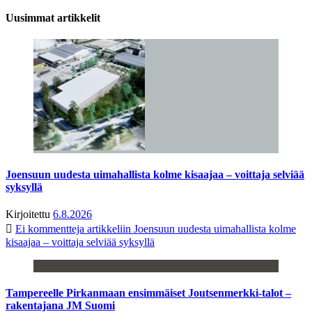
Uusimmat artikkelit
Joensuun uudesta uimahallista kolme kisaajaa – voittaja selviää
syksyllä
Kirjoitettu
6.8.2026
Ei kommentteja
artikkeliin Joensuun uudesta uimahallista kolme
kisaajaa – voittaja selviää syksyllä
Tampereelle Pirkanmaan ensimmäiset Joutsenmerkki-talot –
rakentajana JM Suomi