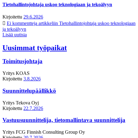
Tietohallintojohtaja uskoo teknologiaan ja tekoälyyn
Kirjoitettu
29.6.2026
Ei kommentteja
artikkeliin Tietohallintojohtaja uskoo teknologiaan
ja tekoälyyn
Lisää uutisia
Uusimmat työpaikat
Toimitusjohtaja
Yritys
KOAS
Kirjoitettu
3.8.2026
Suunnittelupäällikkö
Yritys
Tekova Oyj
Kirjoitettu
22.7.2026
Vastuusuunnittelija, tietomallintava suunnittelija
Yritys
FCG Finnish Consulting Group Oy
Kirjoitettu
20.7.2026