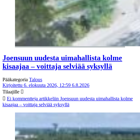
Joensuun uudesta uimahallista kolme
kisaajaa – voittaja selviää syksyllä
Pääkategoria
Talous
Kirjoitettu 6. elokuuta 2026, 12:59
6.8.2026
Tilaajille
Ei kommentteja
artikkeliin Joensuun uudesta uimahallista kolme
kisaajaa – voittaja selviää syksyllä