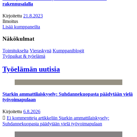
rakennusalalla
Kirjoitettu
21.8.2023
Ilmoitus
Lisää kumppaneilta
Näkökulmat
Toimitukselta
Vieraskynä
Kumppaniblogit
Työpaikat & työelämä
Työelämän uutisia
Starkin ammattilaiskysely: Suhdannekuopasta päädytään vielä
työvoimapulaan
Kirjoitettu
6.8.2026
Ei kommentteja
artikkeliin Starkin ammattilaiskysely:
Suhdannekuopasta päädytään vielä työvoimapulaan