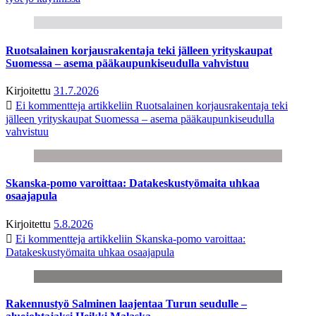
Ruotsalainen korjausrakentaja teki jälleen yrityskaupat
Suomessa – asema pääkaupunkiseudulla vahvistuu
Kirjoitettu
31.7.2026
Ei kommentteja
artikkeliin Ruotsalainen korjausrakentaja teki
jälleen yrityskaupat Suomessa – asema pääkaupunkiseudulla
vahvistuu
Skanska-pomo varoittaa: Datakeskustyömaita uhkaa
osaajapula
Kirjoitettu
5.8.2026
Ei kommentteja
artikkeliin Skanska-pomo varoittaa:
Datakeskustyömaita uhkaa osaajapula
Rakennustyö Salminen laajentaa Turun seudulle –