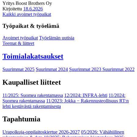
Yritys
Boost Brothers Oy
Kirjoitettu
18.6.2026
Kaikki avoimet työpaikat
Työpaikat & työelämä
Avoimet työpaikat
Työelämän uutisia
Teemat & liitteet
Toimialakatsaukset
Suurimmat 2025
Suurimmat 2024
Suurimmat 2023
Suurimmat 2022
Kaupalliset liitteet
11/2025: Suomea rakentamassa
12/2024: INFRA-lehti
11/2024:
Suomea rakentamassa
11/2023: Jokka − Rakennusteollisuus RT:n
lehti kestävästä rakentamisesta
Tapahtumia
Urapolkuja-oppilaitoskiertue 2026-2027
05/2026: Vähähiilinen