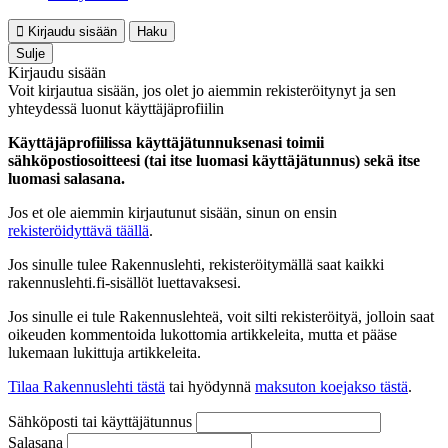
Kirjaudu sisään
Haku
Sulje
Kirjaudu sisään
Voit kirjautua sisään, jos olet jo aiemmin rekisteröitynyt ja sen
yhteydessä luonut käyttäjäprofiilin
Käyttäjäprofiilissa käyttäjätunnuksenasi toimii
sähköpostiosoitteesi (tai itse luomasi käyttäjätunnus) sekä itse
luomasi salasana.
Jos et ole aiemmin kirjautunut sisään, sinun on ensin
rekisteröidyttävä täällä
.
Jos sinulle tulee Rakennuslehti, rekisteröitymällä saat kaikki
rakennuslehti.fi-sisällöt luettavaksesi.
Jos sinulle ei tule Rakennuslehteä, voit silti rekisteröityä, jolloin saat
oikeuden kommentoida lukottomia artikkeleita, mutta et pääse
lukemaan lukittuja artikkeleita.
Tilaa Rakennuslehti tästä
tai hyödynnä
maksuton koejakso tästä
.
Sähköposti tai käyttäjätunnus
Salasana