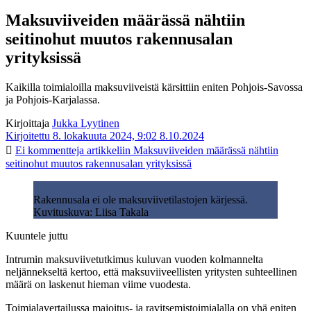
Maksuviiveiden määrässä nähtiin
seitinohut muutos rakennusalan
yrityksissä
Kaikilla toimialoilla maksuviiveistä kärsittiin eniten Pohjois-Savossa
ja Pohjois-Karjalassa.
Kirjoittaja
Jukka Lyytinen
Kirjoitettu 8. lokakuuta 2024, 9:02
8.10.2024
Ei kommentteja
artikkeliin Maksuviiveiden määrässä nähtiin
seitinohut muutos rakennusalan yrityksissä
Rakennusala ei ole maksuviivetilastojen kärjessä.
Kuvituskuva: Liisa Takala
Kuuntele juttu
Intrumin maksuviivetutkimus kuluvan vuoden kolmannelta
neljännekseltä kertoo, että maksuviiveellisten yritysten suhteellinen
määrä on laskenut hieman viime vuodesta.
Toimialavertailussa majoitus- ja ravitsemistoimialalla on yhä eniten