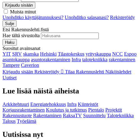
Kirjaudu sisään
Muista minut
Unohditko käyttäjätunnuksesi?
Unohditko salasanasi?
Rekisteröidy
Sulje
Etsi Rakennuslehti.fistä
Hae tältä sivustolta
Haku
Suositut avainsanat
YIT
SRV
skanska
Helsinki
Tilastokeskus
yrityskauppa
NCC
Espoo
asuntokauppa
asuntorakentaminen
Infra
talotekniikka
rakentaminen
Tampere
Caverion
Kirjaudu sisään
Rekisteröidy
Tilaa Rakennuslehti
Näköislehdet
Uutiset
Lue lisää näistä aiheista
Arkkitehtuuri
Energiatehokkuus
Infra
Kiinteistöt
Korjausrakentaminen
Koulutus ja tutkimus
Pientalo
Projektit
Rakennustuote
Rakentaminen
RaksaTV
Suunnittelu
Talotekniikka
Talous
Työelämä
Uutisissa nyt