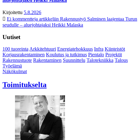
aluejohtajaksi Heikki Malaska
Kirjoitettu
5.8.2026
Ei kommentteja
artikkeliin Rakennustyö Salminen laajentaa Turun
seudulle – aluejohtajaksi Heikki Malaska
Uutiset
100 tuoreinta
Arkkitehtuuri
Energiatehokkuus
Infra
Kiinteistöt
Korjausrakentaminen
Koulutus ja tutkimus
Pientalo
Projektit
Rakennustuote
Rakentaminen
Suunnittelu
Talotekniikka
Talous
Työelämä
Näkökulmat
Toimitukselta