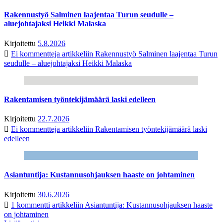
Rakennustyö Salminen laajentaa Turun seudulle –
aluejohtajaksi Heikki Malaska
Kirjoitettu
5.8.2026
Ei kommentteja
artikkeliin Rakennustyö Salminen laajentaa Turun
seudulle – aluejohtajaksi Heikki Malaska
Rakentamisen työntekijämäärä laski edelleen
Kirjoitettu
22.7.2026
Ei kommentteja
artikkeliin Rakentamisen työntekijämäärä laski
edelleen
Asiantuntija: Kustannusohjauksen haaste on johtaminen
Kirjoitettu
30.6.2026
1 kommentti
artikkeliin Asiantuntija: Kustannusohjauksen haaste
on johtaminen