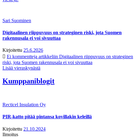
Sari Suominen
Digitaalinen riippuvuus on strateginen riski, jota Suomen
rakennusala ei voi sivuuttaa
Kirjoitettu
25.6.2026
Ei kommentteja
artikkeliin Digitaalinen riippuvuus on strateginen
riski, jota Suomen rakennusala ei voi sivuuttaa
Lisää vieraskynästä
Kumppaniblogit
Recticel Insulation Oy
PIR-katto pitää pintansa kovillakin keleillä
Kirjoitettu
21.10.2024
Ilmoitus