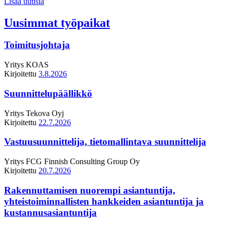
Lisää uutisia
Uusimmat työpaikat
Toimitusjohtaja
Yritys
KOAS
Kirjoitettu
3.8.2026
Suunnittelupäällikkö
Yritys
Tekova Oyj
Kirjoitettu
22.7.2026
Vastuusuunnittelija, tietomallintava suunnittelija
Yritys
FCG Finnish Consulting Group Oy
Kirjoitettu
20.7.2026
Rakennuttamisen nuorempi asiantuntija,
yhteistoiminnallisten hankkeiden asiantuntija ja
kustannusasiantuntija