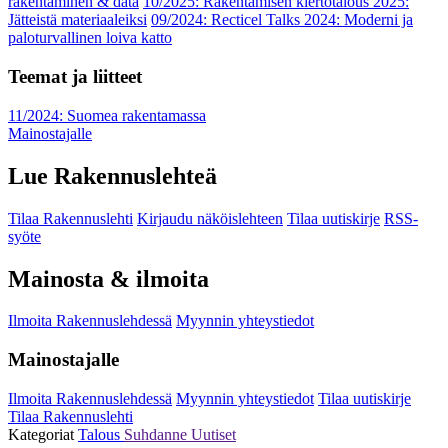
rakentaminen & data
10/2025: Rakentamisen kiertotalous 2025:
Jätteistä materiaaleiksi
09/2024: Recticel Talks 2024: Moderni ja
paloturvallinen loiva katto
Teemat ja liitteet
11/2024: Suomea rakentamassa
Mainostajalle
Lue Rakennuslehteä
Tilaa Rakennuslehti
Kirjaudu näköislehteen
Tilaa uutiskirje
RSS-
syöte
Mainosta & ilmoita
Ilmoita Rakennuslehdessä
Myynnin yhteystiedot
Mainostajalle
Ilmoita Rakennuslehdessä
Myynnin yhteystiedot
Tilaa uutiskirje
Tilaa Rakennuslehti
Kategoriat
Talous
Suhdanne
Uutiset