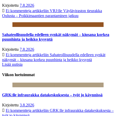
Kirjoitettu
7.8.2026
Ei kommentteja
artikkeliin VRJ:lle Väyläviraston tieurakka
Oulusta – Poikkimaantien parantaminen jatkuu
Sahateollisuudella edelleen synkät näkymät – kiusana korkea
puunhinta ja heikko kysyntä
Kirjoitettu
7.8.2026
Ei kommentteja
artikkeliin Sahateollisuudella edelleen synkät
näkymät – kiusana korkea puunhinta ja heikko kysyntä
Lisää uutisia
Viikon luetuimmat
GRK:lle infraurakka datakeskuksesta – työt jo käynnissä
Kirjoitettu
3.8.2026
Ei kommentteja
artikkeliin GRK:lle infraurakka datakeskuksesta –
työt jo käynnissä