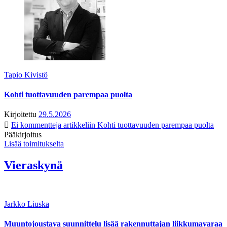
Tapio Kivistö
Kohti tuottavuuden parempaa puolta
Kirjoitettu
29.5.2026
Ei kommentteja
artikkeliin Kohti tuottavuuden parempaa puolta
Pääkirjoitus
Lisää toimitukselta
Vieraskynä
Jarkko Liuska
Muuntojoustava suunnittelu lisää rakennuttajan liikkumavaraa