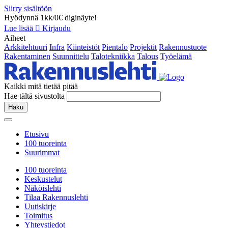
Siirry sisältöön
Hyödynnä 1kk/0€ diginäyte!
Lue lisää
Kirjaudu
Aiheet
Arkkitehtuuri
Infra
Kiinteistöt
Pientalo
Projektit
Rakennustuote
Rakentaminen
Suunnittelu
Talotekniikka
Talous
Työelämä
Kaikki mitä tietää pitää
Hae tältä sivustolta
Haku
Etusivu
100 tuoreinta
Suurimmat
100 tuoreinta
Keskustelut
Näköislehti
Tilaa Rakennuslehti
Uutiskirje
Toimitus
Yhteystiedot