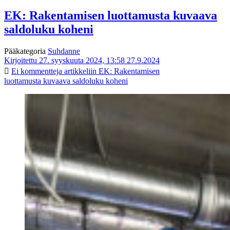
EK: Rakentamisen luottamusta kuvaava
saldoluku koheni
Pääkategoria
Suhdanne
Kirjoitettu 27. syyskuuta 2024, 13:58
27.9.2024
Ei kommentteja
artikkeliin EK: Rakentamisen
luottamusta kuvaava saldoluku koheni