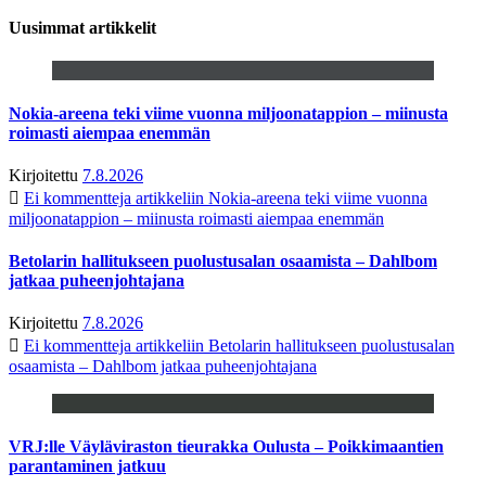
Uusimmat artikkelit
Nokia-areena teki viime vuonna miljoonatappion – miinusta
roimasti aiempaa enemmän
Kirjoitettu
7.8.2026
Ei kommentteja
artikkeliin Nokia-areena teki viime vuonna
miljoonatappion – miinusta roimasti aiempaa enemmän
Betolarin hallitukseen puolustusalan osaamista – Dahlbom
jatkaa puheenjohtajana
Kirjoitettu
7.8.2026
Ei kommentteja
artikkeliin Betolarin hallitukseen puolustusalan
osaamista – Dahlbom jatkaa puheenjohtajana
VRJ:lle Väyläviraston tieurakka Oulusta – Poikkimaantien
parantaminen jatkuu