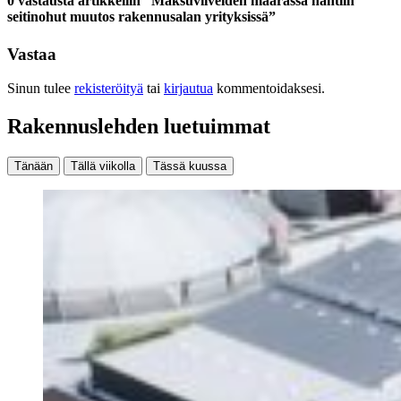
0 vastausta artikkeliin “Maksuviiveiden määrässä nähtiin
seitinohut muutos rakennusalan yrityksissä”
Vastaa
Sinun tulee
rekisteröityä
tai
kirjautua
kommentoidaksesi.
Rakennuslehden luetuimmat
Tänään
Tällä viikolla
Tässä kuussa