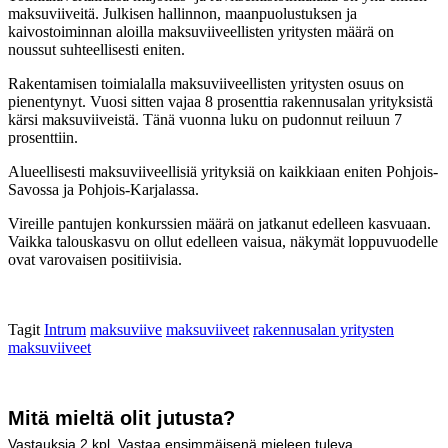
maksuviiveitä. Julkisen hallinnon, maanpuolustuksen ja
kaivostoiminnan aloilla maksuviiveellisten yritysten määrä on
noussut suhteellisesti eniten.
Rakentamisen toimialalla maksuviiveellisten yritysten osuus on
pienentynyt. Vuosi sitten vajaa 8 prosenttia rakennusalan yrityksistä
kärsi maksuviiveistä. Tänä vuonna luku on pudonnut reiluun 7
prosenttiin.
Alueellisesti maksuviiveellisiä yrityksiä on kaikkiaan eniten Pohjois-
Savossa ja Pohjois-Karjalassa.
Vireille pantujen konkurssien määrä on jatkanut edelleen kasvuaan.
Vaikka talouskasvu on ollut edelleen vaisua, näkymät loppuvuodelle
ovat varovaisen positiivisia.
Tagit
Intrum
maksuviive
maksuviiveet
rakennusalan yritysten
maksuviiveet
Mitä mieltä olit jutusta?
Vastauksia
2
kpl. Vastaa ensimmäisenä mieleen tuleva