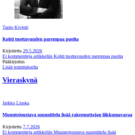
Tapio Kivistö
Kohti tuottavuuden parempaa puolta
Kirjoitettu
29.5.2026
Ei kommentteja
artikkeliin Kohti tuottavuuden parempaa puolta
Pääkirjoitus
Lisää toimitukselta
Vieraskynä
Jarkko Liuska
Muuntojoustava suunnittelu lisää rakennuttajan liikkumavaraa
Kirjoitettu
7.7.2026
Ei kommentteja
artikkeliin Muuntojoustava suunnittelu lisää