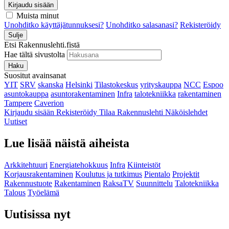
Kirjaudu sisään
Muista minut
Unohditko käyttäjätunnuksesi?
Unohditko salasanasi?
Rekisteröidy
Sulje
Etsi Rakennuslehti.fistä
Hae tältä sivustolta
Haku
Suositut avainsanat
YIT
SRV
skanska
Helsinki
Tilastokeskus
yrityskauppa
NCC
Espoo
asuntokauppa
asuntorakentaminen
Infra
talotekniikka
rakentaminen
Tampere
Caverion
Kirjaudu sisään
Rekisteröidy
Tilaa Rakennuslehti
Näköislehdet
Uutiset
Lue lisää näistä aiheista
Arkkitehtuuri
Energiatehokkuus
Infra
Kiinteistöt
Korjausrakentaminen
Koulutus ja tutkimus
Pientalo
Projektit
Rakennustuote
Rakentaminen
RaksaTV
Suunnittelu
Talotekniikka
Talous
Työelämä
Uutisissa nyt