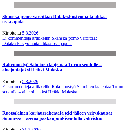
Skanska-pomo varoittaa: Datakeskustyömaita uhkaa
osaajapula
Kirjoitettu
5.8.2026
Ei kommentteja
artikkeliin Skanska-pomo varoittaa:
Datakeskustyömaita uhkaa osaajapula
Rakennustyö Salminen laajentaa Turun seudulle –
aluejohtajaksi Heikki Malaska
Kirjoitettu
5.8.2026
Ei kommentteja
artikkeliin Rakennustyö Salminen laajentaa Turun
seudulle – aluejohtajaksi Heikki Malaska
Ruotsalainen korjausrakentaja teki jälleen yrityskaupat
Suomessa – asema pääkaupunkiseudulla vahvistuu
Kirjoitettu
31.7.2026