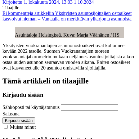
Kirjoitettu 1. lokakuuta 2024, 13:03
1.10.2024
Tilaajille
Ei kommentteja
artikkeliin Yksityisten asuntosijoittajien ostoaikeet
kasvoivat hieman – Vantaalla on merkittävin ylitarjonta asunnoista
Asuintaloja Helsingissä. Kuva: Marja Väänänen / HS
Yksityisten vuokranantajien asunnonostoaikeet ovat kohonneet
kevään 2022 tasolle. Suomen Vuokranantajien tuoreen
vuokranantajabarometrin mukaan neljännes asuntosijoittajista aikoo
ostaa uuden asunnon seuraavan vuoden aikana. Eniten ostoaikeet
ovat kasvaneet alle 20 asuntoa omistavilla sijoittajilla.
Tämä artikkeli on tilaajille
Kirjaudu sisään
Sähköposti tai käyttäjätunnus
Salasana
Kirjaudu sisään
Muista minut