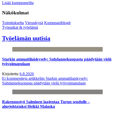
Lisää kumppaneilta
Näkökulmat
Toimitukselta
Vieraskynä
Kumppaniblogit
Työpaikat & työelämä
Työelämän uutisia
Starkin ammattilaiskysely: Suhdannekuopasta päädytään vielä
työvoimapulaan
Kirjoitettu
6.8.2026
Ei kommentteja
artikkeliin Starkin ammattilaiskysely:
Suhdannekuopasta päädytään vielä työvoimapulaan
Rakennustyö Salminen laajentaa Turun seudulle –
aluejohtajaksi Heikki Malaska