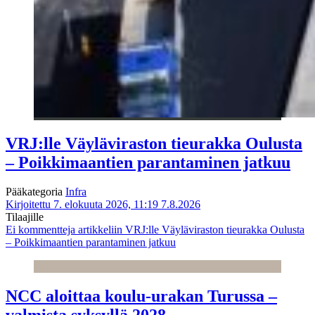
VRJ:lle Väyläviraston tieurakka Oulusta
– Poikkimaantien parantaminen jatkuu
Pääkategoria
Infra
Kirjoitettu 7. elokuuta 2026, 11:19
7.8.2026
Tilaajille
Ei kommentteja
artikkeliin VRJ:lle Väyläviraston tieurakka Oulusta
– Poikkimaantien parantaminen jatkuu
NCC aloittaa koulu-urakan Turussa –