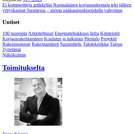
Ei kommentteja
artikkeliin Ruotsalainen korjausrakentaja teki jälleen
yrityskaupat Suomessa – asema pääkaupunkiseudulla vahvistuu
Uutiset
100 tuoreinta
Arkkitehtuuri
Energiatehokkuus
Infra
Kiinteistöt
Korjausrakentaminen
Koulutus ja tutkimus
Pientalo
Projektit
Rakennustuote
Rakentaminen
Suunnittelu
Talotekniikka
Talous
Työelämä
Näkökulmat
Toimitukselta