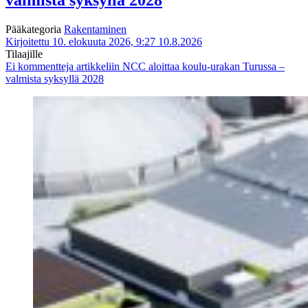
valmista syksyllä 2028
Pääkategoria
Rakentaminen
Kirjoitettu 10. elokuuta 2026, 9:27
10.8.2026
Tilaajille
Ei kommentteja
artikkeliin NCC aloittaa koulu-urakan Turussa –
valmista syksyllä 2028