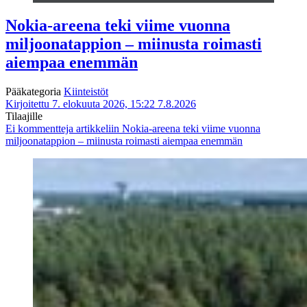
Nokia-areena teki viime vuonna
miljoonatappion – miinusta roimasti
aiempaa enemmän
Pääkategoria
Kiinteistöt
Kirjoitettu 7. elokuuta 2026, 15:22
7.8.2026
Tilaajille
Ei kommentteja
artikkeliin Nokia-areena teki viime vuonna
miljoonatappion – miinusta roimasti aiempaa enemmän