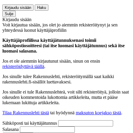
Kirjaudu sisään
Haku
Sulje
Kirjaudu sisään
Voit kirjautua sisään, jos olet jo aiemmin rekisteröitynyt ja sen
yhteydessä luonut käyttäjäprofiilin
Käyttäjäprofiilissa käyttäjätunnuksenasi toimii
sähköpostiosoitteesi (tai itse luomasi käyttäjätunnus) sekä itse
luomasi salasana.
Jos et ole aiemmin kirjautunut sisään, sinun on ensin
rekisteröidyttävä täällä
.
Jos sinulle tulee Rakennuslehti, rekisteröitymällä saat kaikki
rakennuslehti.fi-sisällöt luettavaksesi.
Jos sinulle ei tule Rakennuslehteä, voit silti rekisteröityä, jolloin saat
oikeuden kommentoida lukottomia artikkeleita, mutta et pääse
lukemaan lukittuja artikkeleita.
Tilaa Rakennuslehti tästä
tai hyödynnä
maksuton koejakso tästä
.
Sähköposti tai käyttäjätunnus
Salasana