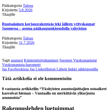
Pääkategoria
Talous
Kirjoitettu
5.8.2026
Tilaajille
Ruotsalainen korjausrakentaja teki jälleen yrityskaupat
Suomessa – asema pääkaupunkiseudulla vahvistuu
Pääkategoria
Talous
Kirjoitettu
31.7.2026
Tilaajille
Tagit
asunnot
Kiinteistösijoittaminen
Suomen Vuokranantajat
Vuokranantaja-barometri
Jaa Facebookissa
Jaa LinkedInissä
Lähetä linkki sähköpostilla
Tätä artikkelia ei ole kommentoitu
0 vastausta artikkeliin “Yksityisten asuntosijoittajien ostoaikeet
kasvoivat hieman – Vantaalla on merkittävin ylitarjonta
asunnoista”
Rakennuslehden luetuimmat