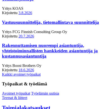
Yritys
KOAS
Kirjoitettu
3.8.2026
Vastuusuunnittelija, tietomallintava suunnittelija
Yritys
FCG Finnish Consulting Group Oy
Kirjoitettu
20.7.2026
Rakennuttamisen nuorempi asiantuntija,
yhteistoiminnallisten hankkeiden asiantuntija ja
kustannusasiantuntija
Yritys
Boost Brothers Oy
Kirjoitettu
18.6.2026
Kaikki avoimet työpaikat
Työpaikat & työelämä
Avoimet työpaikat
Työelämän uutisia
Teemat & liitteet
Toimialakatsaukset