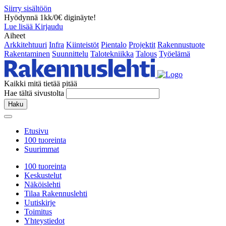
Siirry sisältöön
Hyödynnä 1kk/0€ diginäyte!
Lue lisää
Kirjaudu
Aiheet
Arkkitehtuuri
Infra
Kiinteistöt
Pientalo
Projektit
Rakennustuote
Rakentaminen
Suunnittelu
Talotekniikka
Talous
Työelämä
Kaikki mitä tietää pitää
Hae tältä sivustolta
Haku
Etusivu
100 tuoreinta
Suurimmat
100 tuoreinta
Keskustelut
Näköislehti
Tilaa Rakennuslehti
Uutiskirje
Toimitus
Yhteystiedot