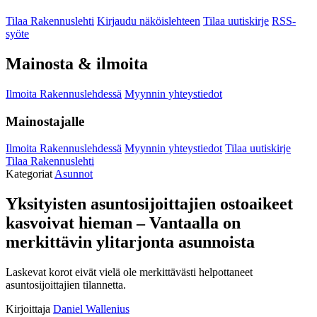
Tilaa Rakennuslehti
Kirjaudu näköislehteen
Tilaa uutiskirje
RSS-
syöte
Mainosta & ilmoita
Ilmoita Rakennuslehdessä
Myynnin yhteystiedot
Mainostajalle
Ilmoita Rakennuslehdessä
Myynnin yhteystiedot
Tilaa uutiskirje
Tilaa Rakennuslehti
Kategoriat
Asunnot
Yksityisten asuntosijoittajien ostoaikeet
kasvoivat hieman – Vantaalla on
merkittävin ylitarjonta asunnoista
Laskevat korot eivät vielä ole merkittävästi helpottaneet
asuntosijoittajien tilannetta.
Kirjoittaja
Daniel Wallenius