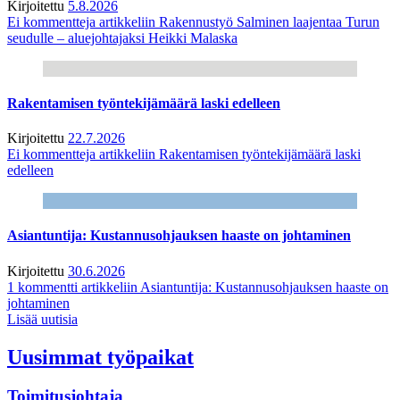
Kirjoitettu
5.8.2026
Ei kommentteja
artikkeliin Rakennustyö Salminen laajentaa Turun
seudulle – aluejohtajaksi Heikki Malaska
Rakentamisen työntekijämäärä laski edelleen
Kirjoitettu
22.7.2026
Ei kommentteja
artikkeliin Rakentamisen työntekijämäärä laski
edelleen
Asiantuntija: Kustannusohjauksen haaste on johtaminen
Kirjoitettu
30.6.2026
1 kommentti
artikkeliin Asiantuntija: Kustannusohjauksen haaste on
johtaminen
Lisää uutisia
Uusimmat työpaikat
Toimitusjohtaja