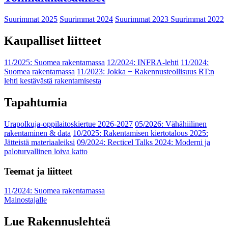
Suurimmat 2025
Suurimmat 2024
Suurimmat 2023
Suurimmat 2022
Kaupalliset liitteet
11/2025: Suomea rakentamassa
12/2024: INFRA-lehti
11/2024:
Suomea rakentamassa
11/2023: Jokka − Rakennusteollisuus RT:n
lehti kestävästä rakentamisesta
Tapahtumia
Urapolkuja-oppilaitoskiertue 2026-2027
05/2026: Vähähiilinen
rakentaminen & data
10/2025: Rakentamisen kiertotalous 2025:
Jätteistä materiaaleiksi
09/2024: Recticel Talks 2024: Moderni ja
paloturvallinen loiva katto
Teemat ja liitteet
11/2024: Suomea rakentamassa
Mainostajalle
Lue Rakennuslehteä