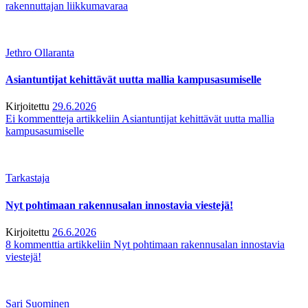
rakennuttajan liikkumavaraa
Jethro Ollaranta
Asiantuntijat kehittävät uutta mallia kampusasumiselle
Kirjoitettu
29.6.2026
Ei kommentteja
artikkeliin Asiantuntijat kehittävät uutta mallia
kampusasumiselle
Tarkastaja
Nyt pohtimaan rakennusalan innostavia viestejä!
Kirjoitettu
26.6.2026
8 kommenttia
artikkeliin Nyt pohtimaan rakennusalan innostavia
viestejä!
Sari Suominen