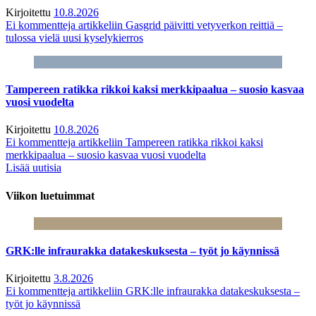
Kirjoitettu
10.8.2026
Ei kommentteja
artikkeliin Gasgrid päivitti vetyverkon reittiä –
tulossa vielä uusi kyselykierros
Tampereen ratikka rikkoi kaksi merkkipaalua – suosio kasvaa
vuosi vuodelta
Kirjoitettu
10.8.2026
Ei kommentteja
artikkeliin Tampereen ratikka rikkoi kaksi
merkkipaalua – suosio kasvaa vuosi vuodelta
Lisää uutisia
Viikon luetuimmat
GRK:lle infraurakka datakeskuksesta – työt jo käynnissä
Kirjoitettu
3.8.2026
Ei kommentteja
artikkeliin GRK:lle infraurakka datakeskuksesta –
työt jo käynnissä