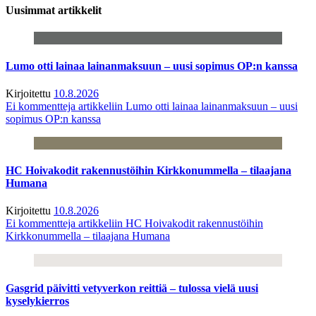
Uusimmat artikkelit
Lumo otti lainaa lainanmaksuun – uusi sopimus OP:n kanssa
Kirjoitettu
10.8.2026
Ei kommentteja
artikkeliin Lumo otti lainaa lainanmaksuun – uusi
sopimus OP:n kanssa
HC Hoivakodit rakennustöihin Kirkkonummella – tilaajana
Humana
Kirjoitettu
10.8.2026
Ei kommentteja
artikkeliin HC Hoivakodit rakennustöihin
Kirkkonummella – tilaajana Humana
Gasgrid päivitti vetyverkon reittiä – tulossa vielä uusi
kyselykierros