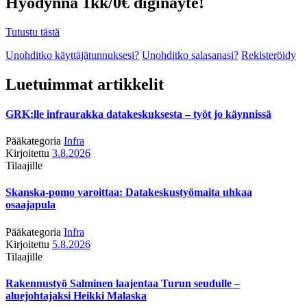
Hyödynnä 1kk/0€ diginäyte!
Tutustu tästä
Unohditko käyttäjätunnuksesi?
Unohditko salasanasi?
Rekisteröidy
Luetuimmat artikkelit
GRK:lle infraurakka datakeskuksesta – työt jo käynnissä
Pääkategoria
Infra
Kirjoitettu
3.8.2026
Tilaajille
Skanska-pomo varoittaa: Datakeskustyömaita uhkaa
osaajapula
Pääkategoria
Infra
Kirjoitettu
5.8.2026
Tilaajille
Rakennustyö Salminen laajentaa Turun seudulle –
aluejohtajaksi Heikki Malaska