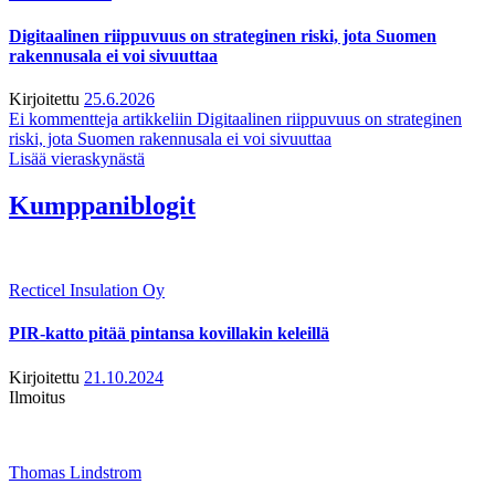
Digitaalinen riippuvuus on strateginen riski, jota Suomen
rakennusala ei voi sivuuttaa
Kirjoitettu
25.6.2026
Ei kommentteja
artikkeliin Digitaalinen riippuvuus on strateginen
riski, jota Suomen rakennusala ei voi sivuuttaa
Lisää vieraskynästä
Kumppaniblogit
Recticel Insulation Oy
PIR-katto pitää pintansa kovillakin keleillä
Kirjoitettu
21.10.2024
Ilmoitus
Thomas Lindstrom