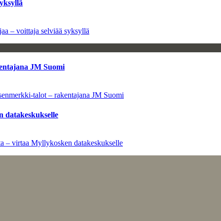
yksyllä
aa – voittaja selviää syksyllä
kentajana JM Suomi
senmerkki-talot – rakentajana JM Suomi
n datakeskukselle
a – virtaa Myllykosken datakeskukselle