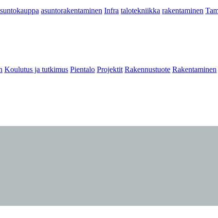
asuntokauppa
asuntorakentaminen
Infra
talotekniikka
rakentaminen
Tam
n
Koulutus ja tutkimus
Pientalo
Projektit
Rakennustuote
Rakentaminen