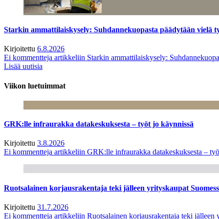
Starkin ammattilaiskysely: Suhdannekuopasta päädytään vielä 
Kirjoitettu
6.8.2026
Ei kommentteja
artikkeliin Starkin ammattilaiskysely: Suhdannekuop
Lisää uutisia
Viikon luetuimmat
GRK:lle infraurakka datakeskuksesta – työt jo käynnissä
Kirjoitettu
3.8.2026
Ei kommentteja
artikkeliin GRK:lle infraurakka datakeskuksesta – työ
Ruotsalainen korjausrakentaja teki jälleen yrityskaupat Suome
Kirjoitettu
31.7.2026
Ei kommentteja
artikkeliin Ruotsalainen korjausrakentaja teki jälle