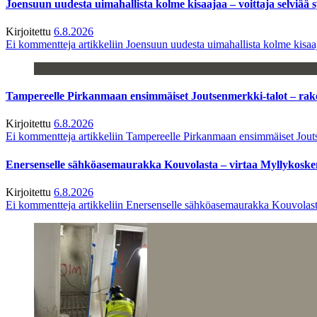
Joensuun uudesta uimahallista kolme kisaajaa – voittaja selviää s
Kirjoitettu
6.8.2026
Ei kommentteja
artikkeliin Joensuun uudesta uimahallista kolme kisaaj
Tampereelle Pirkanmaan ensimmäiset Joutsenmerkki-talot – ra
Kirjoitettu
6.8.2026
Ei kommentteja
artikkeliin Tampereelle Pirkanmaan ensimmäiset Jout
Enersenselle sähköasemaurakka Kouvolasta – virtaa Myllykoske
Kirjoitettu
6.8.2026
Ei kommentteja
artikkeliin Enersenselle sähköasemaurakka Kouvolast