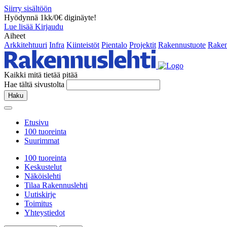
Siirry sisältöön
Hyödynnä 1kk/0€ diginäyte!
Lue lisää
Kirjaudu
Aiheet
Arkkitehtuuri
Infra
Kiinteistöt
Pientalo
Projektit
Rakennustuote
Raken
Kaikki mitä tietää pitää
Hae tältä sivustolta
Haku
Etusivu
100 tuoreinta
Suurimmat
100 tuoreinta
Keskustelut
Näköislehti
Tilaa Rakennuslehti
Uutiskirje
Toimitus
Yhteystiedot