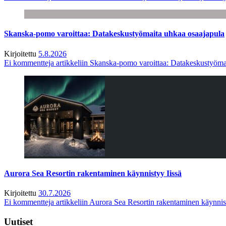
Skanska-pomo varoittaa: Datakeskustyömaita uhkaa osaajapula
Kirjoitettu
5.8.2026
Ei kommentteja
artikkeliin Skanska-pomo varoittaa: Datakeskustyöma
Aurora Sea Resortin rakentaminen käynnistyy Iissä
Kirjoitettu
30.7.2026
Ei kommentteja
artikkeliin Aurora Sea Resortin rakentaminen käynnis
Uutiset