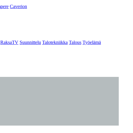
pere
Caverion
RaksaTV
Suunnittelu
Talotekniikka
Talous
Työelämä