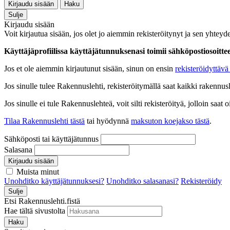
Kirjaudu sisään
Haku
Sulje
Kirjaudu sisään
Voit kirjautua sisään, jos olet jo aiemmin rekisteröitynyt ja sen yhteyde
Käyttäjäprofiilissa käyttäjätunnuksenasi toimii sähköpostiosoittees
Jos et ole aiemmin kirjautunut sisään, sinun on ensin
rekisteröidyttävä 
Jos sinulle tulee Rakennuslehti, rekisteröitymällä saat kaikki rakennusle
Jos sinulle ei tule Rakennuslehteä, voit silti rekisteröityä, jolloin sa
Tilaa Rakennuslehti tästä
tai hyödynnä
maksuton koejakso tästä
.
Sähköposti tai käyttäjätunnus
Salasana
Kirjaudu sisään
Muista minut
Unohditko käyttäjätunnuksesi?
Unohditko salasanasi?
Rekisteröidy
Sulje
Etsi Rakennuslehti.fistä
Hae tältä sivustolta
Haku