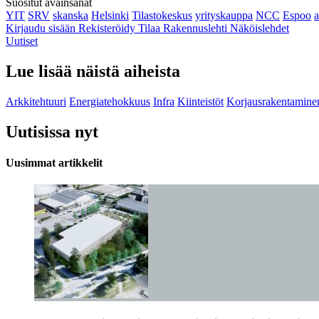
Suositut avainsanat
YIT
SRV
skanska
Helsinki
Tilastokeskus
yrityskauppa
NCC
Espoo
Kirjaudu sisään
Rekisteröidy
Tilaa Rakennuslehti
Näköislehdet
Uutiset
Lue lisää näistä aiheista
Arkkitehtuuri
Energiatehokkuus
Infra
Kiinteistöt
Korjausrakentamine
Uutisissa nyt
Uusimmat artikkelit