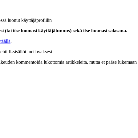
ssä luonut käyttäjäprofiilin
i (tai itse luomasi käyttäjätunnus) sekä itse luomasi salasana.
täällä
.
hti.fi-sisällöt luettavaksesi.
at oikeuden kommentoida lukottomia artikkeleita, mutta et pääse lukemaan l