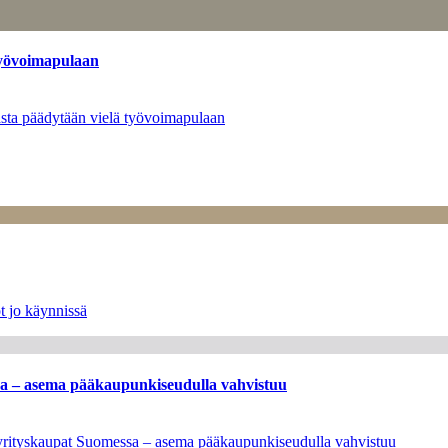
työvoimapulaan
asta päädytään vielä työvoimapulaan
t jo käynnissä
ssa – asema pääkaupunkiseudulla vahvistuu
en yrityskaupat Suomessa – asema pääkaupunkiseudulla vahvistuu