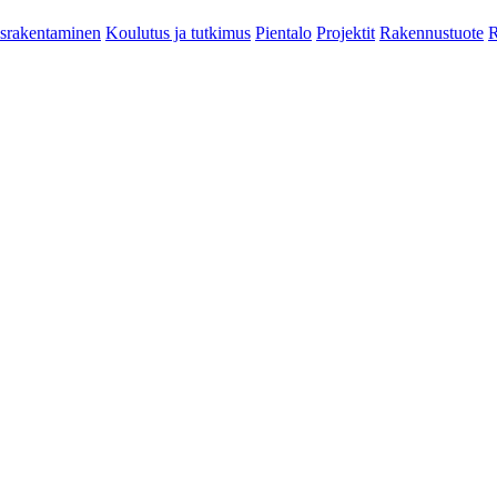
srakentaminen
Koulutus ja tutkimus
Pientalo
Projektit
Rakennustuote
R