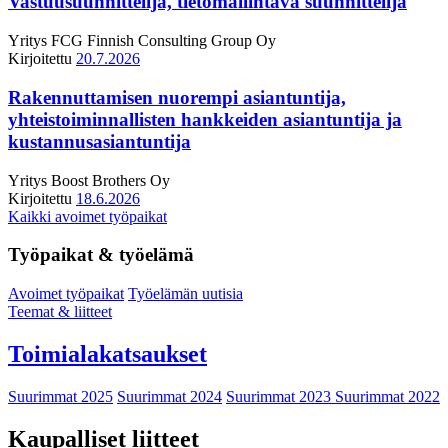
Vastuusuunnittelija, tietomallintava suunnittelija
Yritys
FCG Finnish Consulting Group Oy
Kirjoitettu
20.7.2026
Rakennuttamisen nuorempi asiantuntija,
yhteistoiminnallisten hankkeiden asiantuntija ja
kustannusasiantuntija
Yritys
Boost Brothers Oy
Kirjoitettu
18.6.2026
Kaikki avoimet työpaikat
Työpaikat & työelämä
Avoimet työpaikat
Työelämän uutisia
Teemat & liitteet
Toimialakatsaukset
Suurimmat 2025
Suurimmat 2024
Suurimmat 2023
Suurimmat 2022
Kaupalliset liitteet