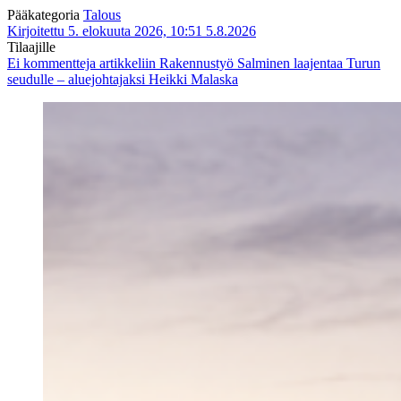
Pääkategoria
Talous
Kirjoitettu 5. elokuuta 2026, 10:51
5.8.2026
Tilaajille
Ei kommentteja
artikkeliin Rakennustyö Salminen laajentaa Turun
seudulle – aluejohtajaksi Heikki Malaska