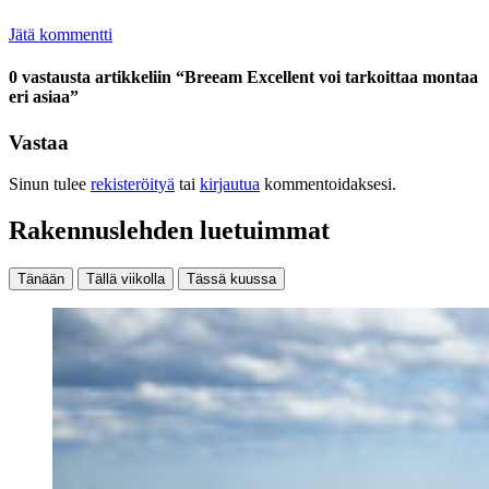
Jätä kommentti
0 vastausta artikkeliin “Breeam Excellent voi tarkoittaa montaa
eri asiaa”
Vastaa
Sinun tulee
rekisteröityä
tai
kirjautua
kommentoidaksesi.
Rakennuslehden luetuimmat
Tänään
Tällä viikolla
Tässä kuussa