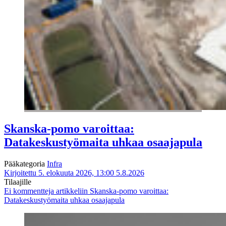
Skanska-pomo varoittaa:
Datakeskustyömaita uhkaa osaajapula
Pääkategoria
Infra
Kirjoitettu 5. elokuuta 2026, 13:00
5.8.2026
Tilaajille
Ei kommentteja
artikkeliin Skanska-pomo varoittaa:
Datakeskustyömaita uhkaa osaajapula