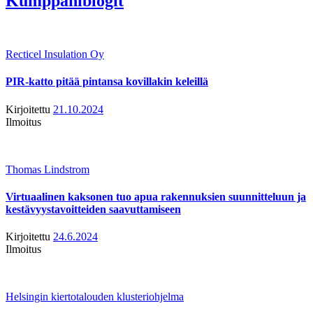
Kumppaniblogit
Recticel Insulation Oy
PIR-katto pitää pintansa kovillakin keleillä
Kirjoitettu
21.10.2024
Ilmoitus
Thomas Lindstrom
Virtuaalinen kaksonen tuo apua rakennuksien suunnitteluun ja
kestävyystavoitteiden saavuttamiseen
Kirjoitettu
24.6.2024
Ilmoitus
Helsingin kiertotalouden klusteriohjelma