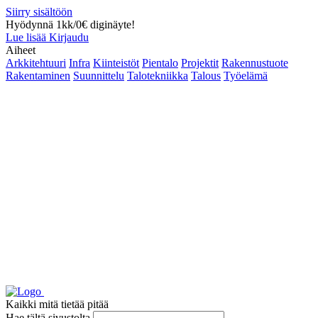
Siirry sisältöön
Hyödynnä 1kk/0€ diginäyte!
Lue lisää
Kirjaudu
Aiheet
Arkkitehtuuri
Infra
Kiinteistöt
Pientalo
Projektit
Rakennustuote
Rakentaminen
Suunnittelu
Talotekniikka
Talous
Työelämä
Kaikki mitä tietää pitää
Hae tältä sivustolta