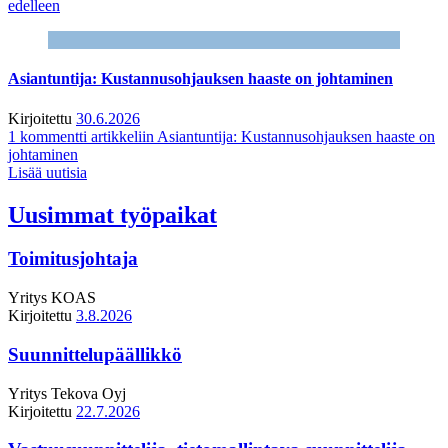
edelleen
Asiantuntija: Kustannusohjauksen haaste on johtaminen
Kirjoitettu
30.6.2026
1 kommentti
artikkeliin Asiantuntija: Kustannusohjauksen haaste on
johtaminen
Lisää uutisia
Uusimmat työpaikat
Toimitusjohtaja
Yritys
KOAS
Kirjoitettu
3.8.2026
Suunnittelupäällikkö
Yritys
Tekova Oyj
Kirjoitettu
22.7.2026