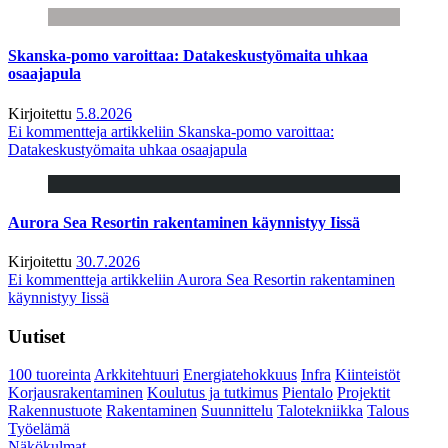
Skanska-pomo varoittaa: Datakeskustyömaita uhkaa
osaajapula
Kirjoitettu
5.8.2026
Ei kommentteja
artikkeliin Skanska-pomo varoittaa:
Datakeskustyömaita uhkaa osaajapula
Aurora Sea Resortin rakentaminen käynnistyy Iissä
Kirjoitettu
30.7.2026
Ei kommentteja
artikkeliin Aurora Sea Resortin rakentaminen
käynnistyy Iissä
Uutiset
100 tuoreinta
Arkkitehtuuri
Energiatehokkuus
Infra
Kiinteistöt
Korjausrakentaminen
Koulutus ja tutkimus
Pientalo
Projektit
Rakennustuote
Rakentaminen
Suunnittelu
Talotekniikka
Talous
Työelämä
Näkökulmat