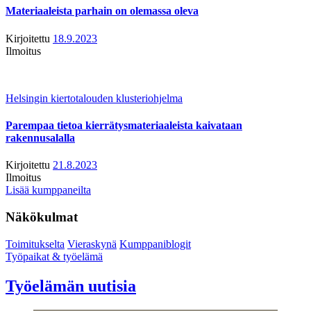
Materiaaleista parhain on olemassa oleva
Kirjoitettu
18.9.2023
Ilmoitus
Helsingin kiertotalouden klusteriohjelma
Parempaa tietoa kierrätysmateriaaleista kaivataan
rakennusalalla
Kirjoitettu
21.8.2023
Ilmoitus
Lisää kumppaneilta
Näkökulmat
Toimitukselta
Vieraskynä
Kumppaniblogit
Työpaikat & työelämä
Työelämän uutisia