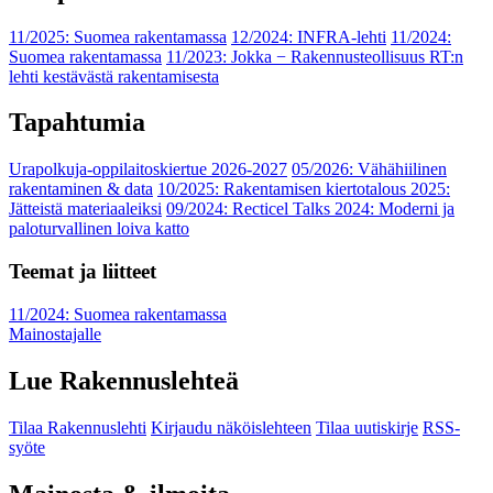
11/2025: Suomea rakentamassa
12/2024: INFRA-lehti
11/2024:
Suomea rakentamassa
11/2023: Jokka − Rakennusteollisuus RT:n
lehti kestävästä rakentamisesta
Tapahtumia
Urapolkuja-oppilaitoskiertue 2026-2027
05/2026: Vähähiilinen
rakentaminen & data
10/2025: Rakentamisen kiertotalous 2025:
Jätteistä materiaaleiksi
09/2024: Recticel Talks 2024: Moderni ja
paloturvallinen loiva katto
Teemat ja liitteet
11/2024: Suomea rakentamassa
Mainostajalle
Lue Rakennuslehteä
Tilaa Rakennuslehti
Kirjaudu näköislehteen
Tilaa uutiskirje
RSS-
syöte