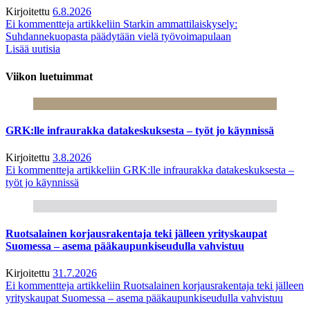
Kirjoitettu
6.8.2026
Ei kommentteja
artikkeliin Starkin ammattilaiskysely:
Suhdannekuopasta päädytään vielä työvoimapulaan
Lisää uutisia
Viikon luetuimmat
GRK:lle infraurakka datakeskuksesta – työt jo käynnissä
Kirjoitettu
3.8.2026
Ei kommentteja
artikkeliin GRK:lle infraurakka datakeskuksesta –
työt jo käynnissä
Ruotsalainen korjausrakentaja teki jälleen yrityskaupat
Suomessa – asema pääkaupunkiseudulla vahvistuu
Kirjoitettu
31.7.2026
Ei kommentteja
artikkeliin Ruotsalainen korjausrakentaja teki jälleen
yrityskaupat Suomessa – asema pääkaupunkiseudulla vahvistuu