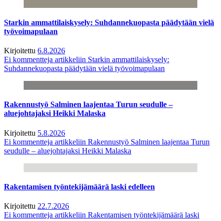
Starkin ammattilaiskysely: Suhdannekuopasta päädytään vielä
työvoimapulaan
Kirjoitettu
6.8.2026
Ei kommentteja
artikkeliin Starkin ammattilaiskysely:
Suhdannekuopasta päädytään vielä työvoimapulaan
Rakennustyö Salminen laajentaa Turun seudulle –
aluejohtajaksi Heikki Malaska
Kirjoitettu
5.8.2026
Ei kommentteja
artikkeliin Rakennustyö Salminen laajentaa Turun
seudulle – aluejohtajaksi Heikki Malaska
Rakentamisen työntekijämäärä laski edelleen
Kirjoitettu
22.7.2026
Ei kommentteja
artikkeliin Rakentamisen työntekijämäärä laski