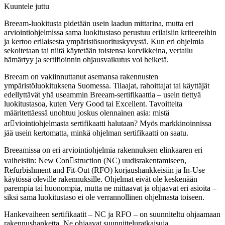
Kuuntele juttu
Breeam-luokitusta pidetään usein laadun mittarina, mutta eri
arviointiohjelmissa sama luokitustaso perustuu erilaisiin kriteereihin
ja kertoo erilaisesta ympäristösuorituskyvystä. Kun eri ohjelmia
sekoitetaan tai niitä käytetään toistensa korvikkeina, vertailu
hämärtyy ja sertifioinnin ohjausvaikutus voi heiketä.
Breeam on vakiinnuttanut asemansa rakennusten
ympäristöluokituksena Suomessa. Tilaajat, rahoittajat tai käyttäjät
edellyttävät yhä useammin Breeam-sertifikaattia – usein tiettyä
luokitustasoa, kuten Very Good tai Excellent. Tavoitteita
määritettäessä unohtuu joskus olennainen asia: mistä
arviointiohjelmasta sertifikaatti halutaan? Myös markkinoinnissa
jää usein kertomatta, minkä ohjelman sertifikaatti on saatu.
Breeamissa on eri arviointiohjelmia rakennuksen elinkaaren eri
vaiheisiin: New Construction (NC) uudisrakentamiseen,
Refurbishment and Fit-Out (RFO) korjaushankkeisiin ja In-Use
käytössä oleville rakennuksille. Ohjelmat eivät ole keskenään
parempia tai huonompia, mutta ne mittaavat ja ohjaavat eri asioita –
siksi sama luokitustaso ei ole verrannollinen ohjelmasta toiseen.
Hankevaiheen sertifikaatit – NC ja RFO – on suunniteltu ohjaamaan
rakennushanketta. Ne ohjaavat suunnitteluratkaisuja,