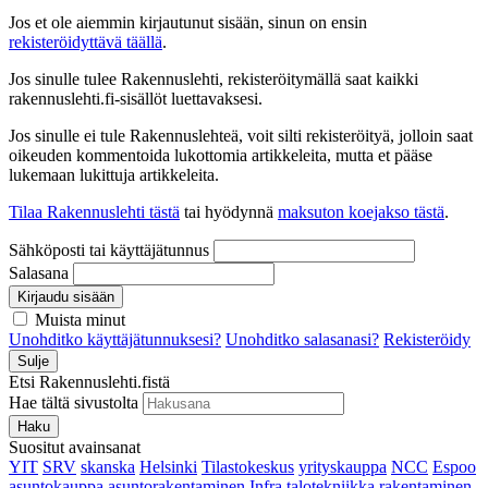
Jos et ole aiemmin kirjautunut sisään, sinun on ensin
rekisteröidyttävä täällä
.
Jos sinulle tulee Rakennuslehti, rekisteröitymällä saat kaikki
rakennuslehti.fi-sisällöt luettavaksesi.
Jos sinulle ei tule Rakennuslehteä, voit silti rekisteröityä, jolloin saat
oikeuden kommentoida lukottomia artikkeleita, mutta et pääse
lukemaan lukittuja artikkeleita.
Tilaa Rakennuslehti tästä
tai hyödynnä
maksuton koejakso tästä
.
Sähköposti tai käyttäjätunnus
Salasana
Kirjaudu sisään
Muista minut
Unohditko käyttäjätunnuksesi?
Unohditko salasanasi?
Rekisteröidy
Sulje
Etsi Rakennuslehti.fistä
Hae tältä sivustolta
Haku
Suositut avainsanat
YIT
SRV
skanska
Helsinki
Tilastokeskus
yrityskauppa
NCC
Espoo
asuntokauppa
asuntorakentaminen
Infra
talotekniikka
rakentaminen