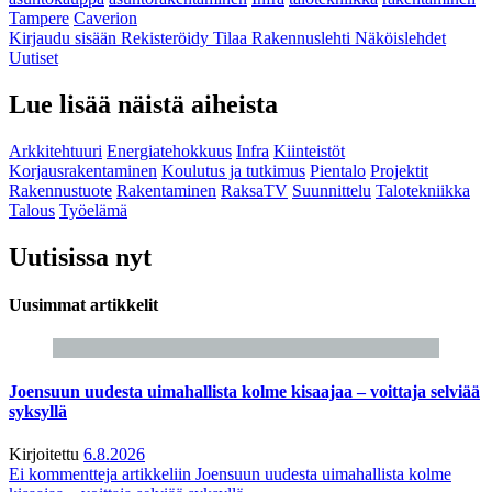
Tampere
Caverion
Kirjaudu sisään
Rekisteröidy
Tilaa Rakennuslehti
Näköislehdet
Uutiset
Lue lisää näistä aiheista
Arkkitehtuuri
Energiatehokkuus
Infra
Kiinteistöt
Korjausrakentaminen
Koulutus ja tutkimus
Pientalo
Projektit
Rakennustuote
Rakentaminen
RaksaTV
Suunnittelu
Talotekniikka
Talous
Työelämä
Uutisissa nyt
Uusimmat artikkelit
Joensuun uudesta uimahallista kolme kisaajaa – voittaja selviää
syksyllä
Kirjoitettu
6.8.2026
Ei kommentteja
artikkeliin Joensuun uudesta uimahallista kolme