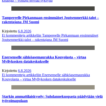
kisaajaa – voittaja selviää syksyllä
Tampereelle Pirkanmaan ensimmäiset Joutsenmerkki-talot –
rakentajana JM Suomi
Kirjoitettu
6.8.2026
Ei kommentteja
artikkeliin Tampereelle Pirkanmaan ensimmäiset
Joutsenmerkki-talot – rakentajana JM Suomi
Enersenselle sähköasemaurakka Kouvolasta – virtaa
Myllykosken datakeskukselle
Kirjoitettu
6.8.2026
Ei kommentteja
artikkeliin Enersenselle sähköasemaurakka
Kouvolasta – virtaa Myllykosken datakeskukselle
Starkin ammattilaiskysely: Suhdannekuopasta päädytään vielä
työvoimapulaan