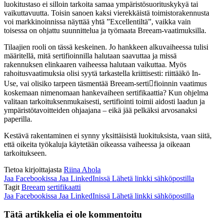
luokitustaso ei silloin tarkoita samaa ympäristösuorituskykyä tai
vaikuttavuutta. Toisin sanoen kaksi vierekkäistä toimistorakennusta
voi markkinoinnissa näyttää yhtä ”Excellentiltä”, vaikka vain
toisessa on ohjattu suunnittelua ja työmaata Breeam-vaatimuksilla.
Tilaajien rooli on tässä keskeinen. Jo hankkeen alkuvaiheessa tulisi
määritellä, mitä sertifioinnilla halutaan saavuttaa ja missä
rakennuksen elinkaaren vaiheessa halutaan vaikuttaa. Myös
rahoitusvaatimuksia olisi syytä tarkastella kriittisesti: riittääkö In-
Use, vai olisiko tarpeen täsmentää Breeam-sertifioinnin vaatimus
koskemaan nimenomaan hankevaiheen sertifikaattia? Kun ohjelma
valitaan tarkoituksenmukaisesti, sertifiointi toimii aidosti laadun ja
ympäristötavoitteiden ohjaajana – eikä jää pelkäksi arvosanaksi
paperilla.
Kestävä rakentaminen ei synny yksittäisistä luokituksista, vaan siitä,
että oikeita työkaluja käytetään oikeassa vaiheessa ja oikeaan
tarkoitukseen.
Tietoa kirjoittajasta
Riina Ahola
Jaa Facebookissa
Jaa LinkedInissä
Lähetä linkki sähköpostilla
Tagit
Breeam
sertifikaatti
Jaa Facebookissa
Jaa LinkedInissä
Lähetä linkki sähköpostilla
Tätä artikkelia ei ole kommentoitu