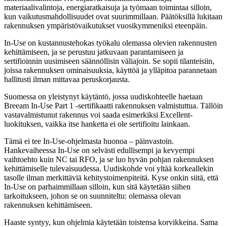
materiaalivalintoja, energiaratkaisuja ja työmaan toimintaa silloin,
kun vaikutusmahdollisuudet ovat suurimmillaan. Päätöksillä lukitaan
rakennuksen ympäristövaikutukset vuosikymmeniksi eteenpäin.
In-Use on kustannustehokas työkalu olemassa olevien rakennusten
kehittämiseen, ja se perustuu jatkuvaan parantamiseen ja
sertifioinnin uusimiseen säännöllisin väliajoin. Se sopii tilanteisiin,
joissa rakennuksen ominaisuuksia, käyttöä ja ylläpitoa parannetaan
hallitusti ilman mittavaa peruskorjausta.
Suomessa on yleistynyt käytäntö, jossa uudiskohteelle haetaan
Breeam In-Use Part 1 -sertifikaatti rakennuksen valmistuttua. Tällöin
vastavalmistunut rakennus voi saada esimerkiksi Excellent-
luokituksen, vaikka itse hanketta ei ole sertifioitu lainkaan.
Tämä ei tee In-Use-ohjelmasta huonoa – päinvastoin.
Hankevaiheessa In-Use on selvästi edullisempi ja kevyempi
vaihtoehto kuin NC tai RFO, ja se luo hyvän pohjan rakennuksen
kehittämiselle tulevaisuudessa. Uudiskohde voi yltää korkeallekin
tasolle ilman merkittäviä kehitystoimenpiteitä. Kyse onkin siitä, että
In-Use on parhaimmillaan silloin, kun sitä käytetään siihen
tarkoitukseen, johon se on suunniteltu: olemassa olevan
rakennuksen kehittämiseen.
Haaste syntyy, kun ohjelmia käytetään toistensa korvikkeina. Sama