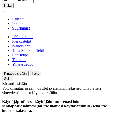
Haku
Etusivu
100 tuoreinta
Suurimmat
100 tuoreinta
Keskustelut
Näköislehti
Tilaa Rakennuslehti
Uutiskirje
Toimitus
Yhteystiedot
Kirjaudu sisään
Haku
Sulje
Kirjaudu sisään
Voit kirjautua sisään, jos olet jo aiemmin rekisteröitynyt ja sen
yhteydessä luonut käyttäjäprofiilin
Käyttäjäprofiilissa käyttäjätunnuksenasi toimii
sähköpostiosoitteesi (tai itse luomasi käyttäjätunnus) sekä itse
luomasi salasana.