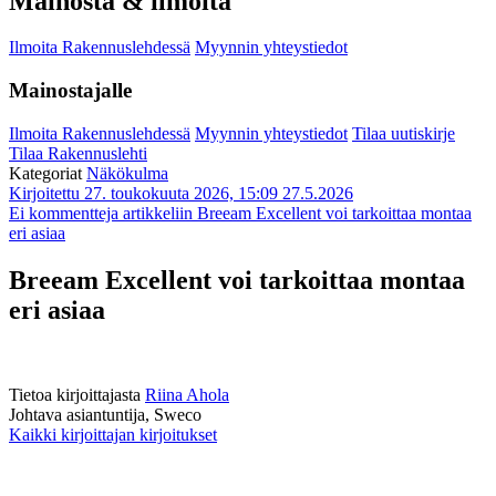
Mainosta & ilmoita
Ilmoita Rakennuslehdessä
Myynnin yhteystiedot
Mainostajalle
Ilmoita Rakennuslehdessä
Myynnin yhteystiedot
Tilaa uutiskirje
Tilaa Rakennuslehti
Kategoriat
Näkökulma
Kirjoitettu 27. toukokuuta 2026, 15:09
27.5.2026
Ei kommentteja
artikkeliin Breeam Excellent voi tarkoittaa montaa
eri asiaa
Breeam Excellent voi tarkoittaa montaa
eri asiaa
Tietoa kirjoittajasta
Riina Ahola
Johtava asiantuntija, Sweco
Kaikki kirjoittajan kirjoitukset