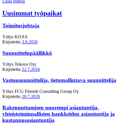
Lisää uutisia
Uusimmat työpaikat
Toimitusjohtaja
Yritys
KOAS
Kirjoitettu
3.8.2026
Suunnittelupäällikkö
Yritys
Tekova Oyj
Kirjoitettu
22.7.2026
Vastuusuunnittelija, tietomallintava suunnittelija
Yritys
FCG Finnish Consulting Group Oy
Kirjoitettu
20.7.2026
Rakennuttamisen nuorempi asiantuntija,
yhteistoiminnallisten hankkeiden asiantuntija ja
kustannusasiantuntija