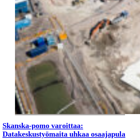
Skanska-pomo varoittaa:
Datakeskustyömaita uhkaa osaajapula