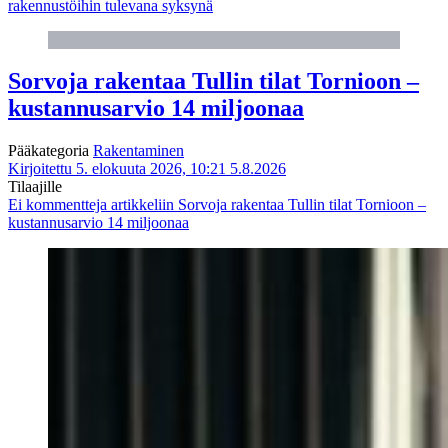
rakennustöihin tulevana syksynä
Sorvoja rakentaa Tullin tilat Tornioon –
kustannusarvio 14 miljoonaa
Pääkategoria
Rakentaminen
Kirjoitettu 5. elokuuta 2026, 10:21
5.8.2026
Tilaajille
Ei kommentteja
artikkeliin Sorvoja rakentaa Tullin tilat Tornioon –
kustannusarvio 14 miljoonaa