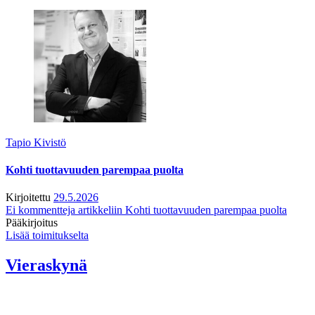
Tapio Kivistö
Kohti tuottavuuden parempaa puolta
Kirjoitettu
29.5.2026
Ei kommentteja
artikkeliin Kohti tuottavuuden parempaa puolta
Pääkirjoitus
Lisää toimitukselta
Vieraskynä