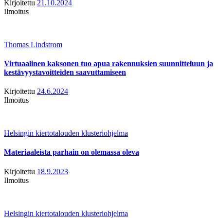
Kirjoitettu
21.10.2024
Ilmoitus
Thomas Lindstrom
Virtuaalinen kaksonen tuo apua rakennuksien suunnitteluun ja
kestävyystavoitteiden saavuttamiseen
Kirjoitettu
24.6.2024
Ilmoitus
Helsingin kiertotalouden klusteriohjelma
Materiaaleista parhain on olemassa oleva
Kirjoitettu
18.9.2023
Ilmoitus
Helsingin kiertotalouden klusteriohjelma