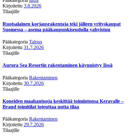
Pääkategoria
Infra
Kirjoitettu
3.8.2026
Tilaajille
Ruotsalainen korjausrakentaja teki jälleen yrityskaupat
Suomessa – asema pääkaupunkiseudulla vahvistuu
Pääkategoria
Talous
Kirjoitettu
31.7.2026
Tilaajille
Aurora Sea Resortin rakentaminen käynnistyy Iissä
Pääkategoria
Rakentaminen
Kirjoitettu
30.7.2026
Tilaajille
Koneiden maahantuoja keskittää toimintonsa Keravalle –
Brand toimitilat toteuttaa uutta tilaa
Pääkategoria
Rakentaminen
Kirjoitettu
29.7.2026
Tilaajille