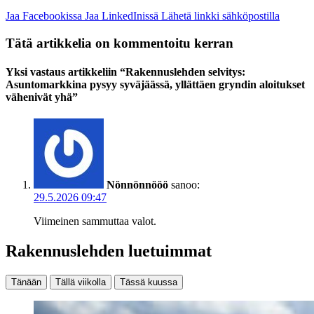
Jaa Facebookissa
Jaa LinkedInissä
Lähetä linkki sähköpostilla
Tätä artikkelia on kommentoitu kerran
Yksi vastaus artikkeliin “Rakennuslehden selvitys:
Asuntomarkkina pysyy syväjäässä, yllättäen gryndin aloitukset
vähenivät yhä”
Nönnönnööö
sanoo:
29.5.2026 09:47
Viimeinen sammuttaa valot.
Rakennuslehden luetuimmat
Tänään
Tällä viikolla
Tässä kuussa