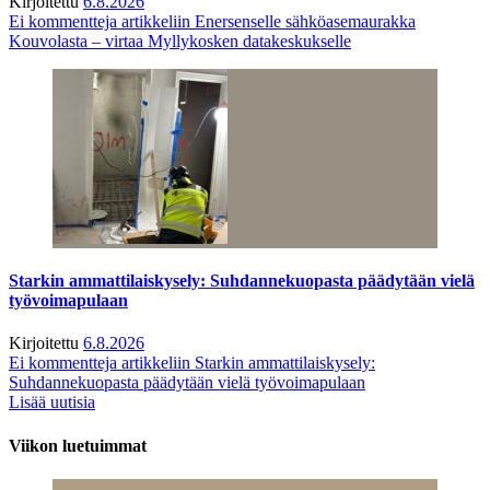
Kirjoitettu
6.8.2026
Ei kommentteja
artikkeliin Enersenselle sähköasemaurakka
Kouvolasta – virtaa Myllykosken datakeskukselle
Starkin ammattilaiskysely: Suhdannekuopasta päädytään vielä
työvoimapulaan
Kirjoitettu
6.8.2026
Ei kommentteja
artikkeliin Starkin ammattilaiskysely:
Suhdannekuopasta päädytään vielä työvoimapulaan
Lisää uutisia
Viikon luetuimmat