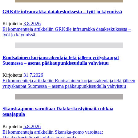
GRK:lle infraurakka datakeskuksesta – työt jo käynnissä
Kirjoitettu
3.8.2026
Ei kommentteja
artikkeliin GRK:lle infraurakka datakeskuksesta –
työt jo käynnissä
Ruotsalainen korjausrakentaja teki jälleen yrityskaupat
Suomessa – asema pääkaupunkiseudulla vahvistuu
Kirjoitettu
31.7.2026
Ei kommentteja
artikkeliin Ruotsalainen korjausrakentaja teki jälleen
yrityskaupat Suomessa – asema pääkaupunkiseudulla vahvistuu
Skanska-pomo varoittaa: Datakeskustyömaita uhkaa
osaajapula
Kirjoitettu
5.8.2026
Ei kommentteja
artikkeliin Skanska-pomo varoittaa:
Datakeskustyömaita uhkaa osaajapula