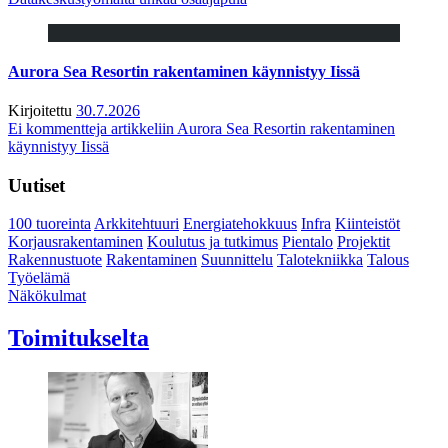
Aurora Sea Resortin rakentaminen käynnistyy Iissä
Kirjoitettu
30.7.2026
Ei kommentteja
artikkeliin Aurora Sea Resortin rakentaminen
käynnistyy Iissä
Uutiset
100 tuoreinta
Arkkitehtuuri
Energiatehokkuus
Infra
Kiinteistöt
Korjausrakentaminen
Koulutus ja tutkimus
Pientalo
Projektit
Rakennustuote
Rakentaminen
Suunnittelu
Talotekniikka
Talous
Työelämä
Näkökulmat
Toimitukselta