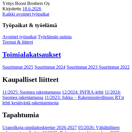
Yritys
Boost Brothers Oy
Kirjoitettu
18.6.2026
Kaikki avoimet työpaikat
Työpaikat & työelämä
Avoimet työpaikat
Työelämän uutisia
Teemat & liitteet
Toimialakatsaukset
Suurimmat 2025
Suurimmat 2024
Suurimmat 2023
Suurimmat 2022
Kaupalliset liitteet
11/2025: Suomea rakentamassa
12/2024: INFRA-lehti
11/2024:
Suomea rakentamassa
11/2023: Jokka − Rakennusteollisuus RT:n
lehti kestävästä rakentamisesta
Tapahtumia
Urapolkuja-oppilaitoskiertue 2026-2027
05/2026: Vähähiilinen