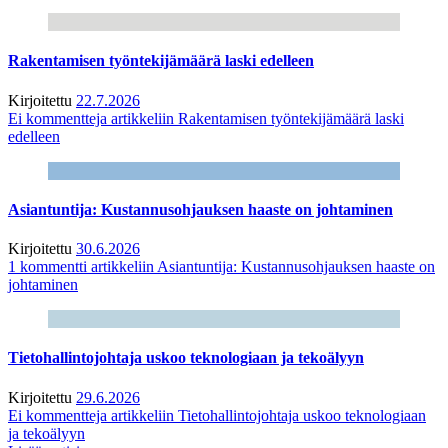
Rakentamisen työntekijämäärä laski edelleen
Kirjoitettu
22.7.2026
Ei kommentteja
artikkeliin Rakentamisen työntekijämäärä laski
edelleen
Asiantuntija: Kustannusohjauksen haaste on johtaminen
Kirjoitettu
30.6.2026
1 kommentti
artikkeliin Asiantuntija: Kustannusohjauksen haaste on
johtaminen
Tietohallintojohtaja uskoo teknologiaan ja tekoälyyn
Kirjoitettu
29.6.2026
Ei kommentteja
artikkeliin Tietohallintojohtaja uskoo teknologiaan
ja tekoälyyn