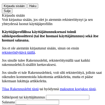
Kirjaudu sisään
Haku
Sulje
Kirjaudu sisään
Voit kirjautua sisään, jos olet jo aiemmin rekisteröitynyt ja sen
yhteydessä luonut käyttäjäprofiilin
Käyttäjäprofiilissa käyttäjätunnuksenasi toimii
sähköpostiosoitteesi (tai itse luomasi käyttäjätunnus) sekä itse
luomasi salasana.
Jos et ole aiemmin kirjautunut sisään, sinun on ensin
rekisteröidyttävä täällä
.
Jos sinulle tulee Rakennuslehti, rekisteröitymällä saat kaikki
rakennuslehti.fi-sisällöt luettavaksesi.
Jos sinulle ei tule Rakennuslehteä, voit silti rekisteröityä, jolloin saat
oikeuden kommentoida lukottomia artikkeleita, mutta et pääse
lukemaan lukittuja artikkeleita.
Tilaa Rakennuslehti tästä
tai hyödynnä
maksuton koejakso tästä
.
Sähköposti tai käyttäjätunnus
Salasana