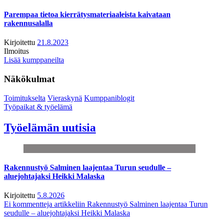
Parempaa tietoa kierrätysmateriaaleista kaivataan
rakennusalalla
Kirjoitettu
21.8.2023
Ilmoitus
Lisää kumppaneilta
Näkökulmat
Toimitukselta
Vieraskynä
Kumppaniblogit
Työpaikat & työelämä
Työelämän uutisia
Rakennustyö Salminen laajentaa Turun seudulle –
aluejohtajaksi Heikki Malaska
Kirjoitettu
5.8.2026
Ei kommentteja
artikkeliin Rakennustyö Salminen laajentaa Turun
seudulle – aluejohtajaksi Heikki Malaska