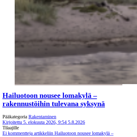
Hailuotoon nousee lomakylä –
rakennustöihin tulevana syksynä
Pääkategoria
Rakentaminen
Kirjoitettu 5. elokuuta 2026, 9:54
5.8.2026
Tilaajille
Ei kommentteja
artikkeliin Hailuotoon nousee lomakylä –