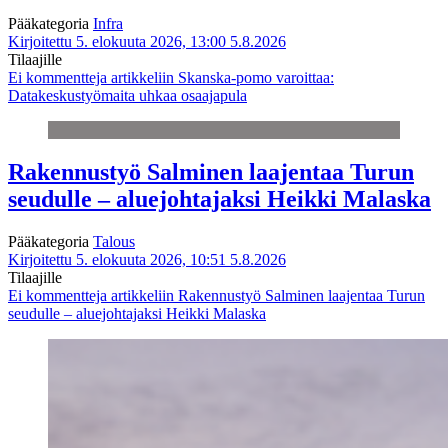
Pääkategoria
Infra
Kirjoitettu 5. elokuuta 2026, 13:00
5.8.2026
Tilaajille
Ei kommentteja
artikkeliin Skanska-pomo varoittaa:
Datakeskustyömaita uhkaa osaajapula
Rakennustyö Salminen laajentaa Turun
seudulle – aluejohtajaksi Heikki Malaska
Pääkategoria
Talous
Kirjoitettu 5. elokuuta 2026, 10:51
5.8.2026
Tilaajille
Ei kommentteja
artikkeliin Rakennustyö Salminen laajentaa Turun
seudulle – aluejohtajaksi Heikki Malaska