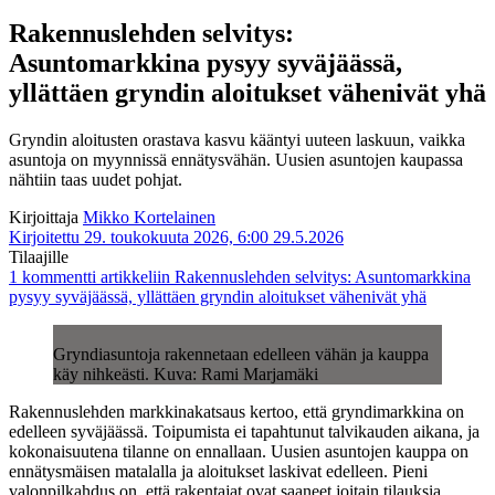
Rakennuslehden selvitys:
Asuntomarkkina pysyy syväjäässä,
yllättäen gryndin aloitukset vähenivät yhä
Gryndin aloitusten orastava kasvu kääntyi uuteen laskuun, vaikka
asuntoja on myynnissä ennätysvähän. Uusien asuntojen kaupassa
nähtiin taas uudet pohjat.
Kirjoittaja
Mikko Kortelainen
Kirjoitettu 29. toukokuuta 2026, 6:00
29.5.2026
Tilaajille
1 kommentti
artikkeliin Rakennuslehden selvitys: Asuntomarkkina
pysyy syväjäässä, yllättäen gryndin aloitukset vähenivät yhä
Gryndiasuntoja rakennetaan edelleen vähän ja kauppa
käy nihkeästi. Kuva: Rami Marjamäki
Rakennuslehden markkinakatsaus kertoo, että gryndimarkkina on
edelleen syväjäässä. Toipumista ei tapahtunut talvikauden aikana, ja
kokonaisuutena tilanne on ennallaan. Uusien asuntojen kauppa on
ennätysmäisen matalalla ja aloitukset laskivat edelleen. Pieni
valonpilkahdus on, että rakentajat ovat saaneet joitain tilauksia