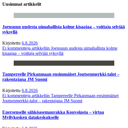
Uusimmat artikkelit
Joensuun uudesta uimahallista kolme kisaajaa – voittaja selviää
syksyllä
Kirjoitettu
6.8.2026
Ei kommentteja
artikkeliin Joensuun uudesta uimahallista kolme
kisaajaa – voittaja selviää syksyllä
Tampereelle Pirkanmaan ensimmäiset Joutsenmerkki-talot –
rakentajana JM Suomi
Kirjoitettu
6.8.2026
Ei kommentteja
artikkeliin Tampereelle Pirkanmaan ensimmäiset
Joutsenmerkki-talot – rakentajana JM Suomi
Enersenselle sähköasemaurakka Kouvolasta – virtaa
Myllykosken datakeskukselle