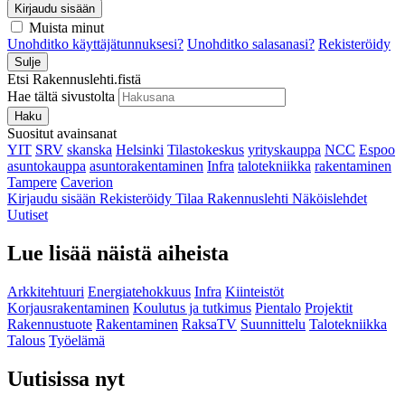
Kirjaudu sisään
Muista minut
Unohditko käyttäjätunnuksesi?
Unohditko salasanasi?
Rekisteröidy
Sulje
Etsi Rakennuslehti.fistä
Hae tältä sivustolta
Haku
Suositut avainsanat
YIT
SRV
skanska
Helsinki
Tilastokeskus
yrityskauppa
NCC
Espoo
asuntokauppa
asuntorakentaminen
Infra
talotekniikka
rakentaminen
Tampere
Caverion
Kirjaudu sisään
Rekisteröidy
Tilaa Rakennuslehti
Näköislehdet
Uutiset
Lue lisää näistä aiheista
Arkkitehtuuri
Energiatehokkuus
Infra
Kiinteistöt
Korjausrakentaminen
Koulutus ja tutkimus
Pientalo
Projektit
Rakennustuote
Rakentaminen
RaksaTV
Suunnittelu
Talotekniikka
Talous
Työelämä
Uutisissa nyt