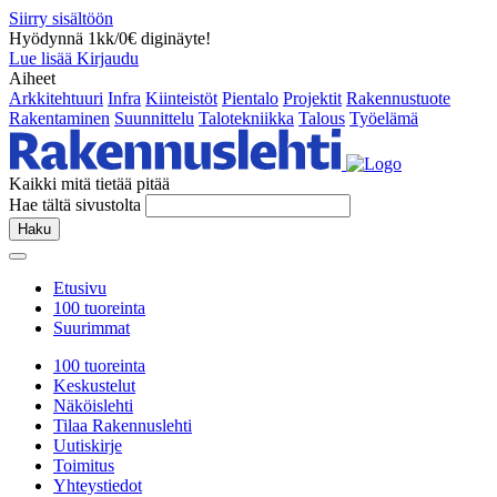
Siirry sisältöön
Hyödynnä 1kk/0€ diginäyte!
Lue lisää
Kirjaudu
Aiheet
Arkkitehtuuri
Infra
Kiinteistöt
Pientalo
Projektit
Rakennustuote
Rakentaminen
Suunnittelu
Talotekniikka
Talous
Työelämä
Kaikki mitä tietää pitää
Hae tältä sivustolta
Haku
Etusivu
100 tuoreinta
Suurimmat
100 tuoreinta
Keskustelut
Näköislehti
Tilaa Rakennuslehti
Uutiskirje
Toimitus
Yhteystiedot