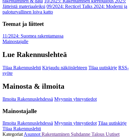
rakentaminen & data
10/2025: Rakentamisen kiertotalous 2025:
Jätteistä materiaaleiksi
09/2024: Recticel Talks 2024: Moderni ja
paloturvallinen loiva katto
Teemat ja liitteet
11/2024: Suomea rakentamassa
Mainostajalle
Lue Rakennuslehteä
Tilaa Rakennuslehti
Kirjaudu näköislehteen
Tilaa uutiskirje
RSS-
syöte
Mainosta & ilmoita
Ilmoita Rakennuslehdessä
Myynnin yhteystiedot
Mainostajalle
Ilmoita Rakennuslehdessä
Myynnin yhteystiedot
Tilaa uutiskirje
Tilaa Rakennuslehti
Kategoriat
Asunnot
Rakentaminen
Suhdanne
Talous
Uutiset