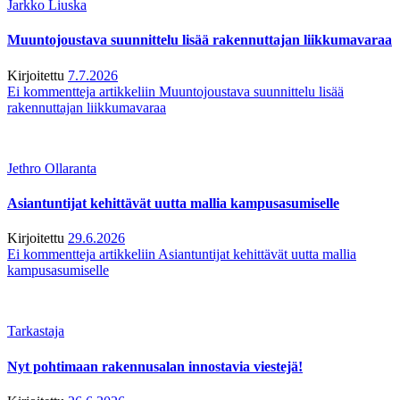
Jarkko Liuska
Muuntojoustava suunnittelu lisää rakennuttajan liikkumavaraa
Kirjoitettu
7.7.2026
Ei kommentteja
artikkeliin Muuntojoustava suunnittelu lisää
rakennuttajan liikkumavaraa
Jethro Ollaranta
Asiantuntijat kehittävät uutta mallia kampusasumiselle
Kirjoitettu
29.6.2026
Ei kommentteja
artikkeliin Asiantuntijat kehittävät uutta mallia
kampusasumiselle
Tarkastaja
Nyt pohtimaan rakennusalan innostavia viestejä!