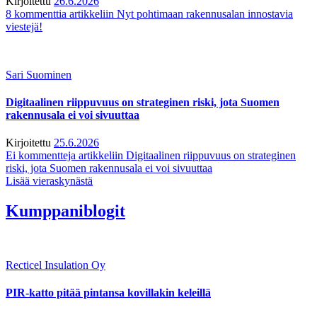
Kirjoitettu
26.6.2026
8 kommenttia
artikkeliin Nyt pohtimaan rakennusalan innostavia
viestejä!
Sari Suominen
Digitaalinen riippuvuus on strateginen riski, jota Suomen
rakennusala ei voi sivuuttaa
Kirjoitettu
25.6.2026
Ei kommentteja
artikkeliin Digitaalinen riippuvuus on strateginen
riski, jota Suomen rakennusala ei voi sivuuttaa
Lisää vieraskynästä
Kumppaniblogit
Recticel Insulation Oy
PIR-katto pitää pintansa kovillakin keleillä