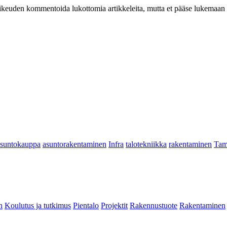
at oikeuden kommentoida lukottomia artikkeleita, mutta et pääse lukemaan l
asuntokauppa
asuntorakentaminen
Infra
talotekniikka
rakentaminen
Tam
n
Koulutus ja tutkimus
Pientalo
Projektit
Rakennustuote
Rakentaminen