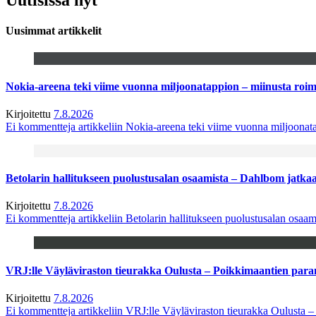
Uusimmat artikkelit
Nokia-areena teki viime vuonna miljoonatappion – miinusta ro
Kirjoitettu
7.8.2026
Ei kommentteja
artikkeliin Nokia-areena teki viime vuonna miljoona
Betolarin hallitukseen puolustusalan osaamista – Dahlbom jatk
Kirjoitettu
7.8.2026
Ei kommentteja
artikkeliin Betolarin hallitukseen puolustusalan osa
VRJ:lle Väyläviraston tieurakka Oulusta – Poikkimaantien par
Kirjoitettu
7.8.2026
Ei kommentteja
artikkeliin VRJ:lle Väyläviraston tieurakka Oulusta 