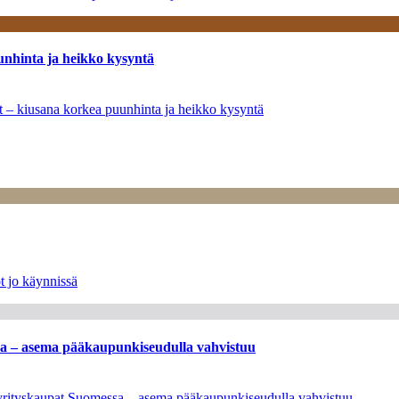
unhinta ja heikko kysyntä
ät – kiusana korkea puunhinta ja heikko kysyntä
t jo käynnissä
ssa – asema pääkaupunkiseudulla vahvistuu
en yrityskaupat Suomessa – asema pääkaupunkiseudulla vahvistuu