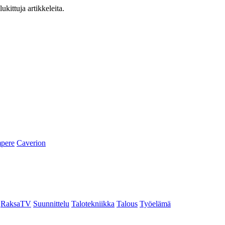
ukittuja artikkeleita.
pere
Caverion
RaksaTV
Suunnittelu
Talotekniikka
Talous
Työelämä