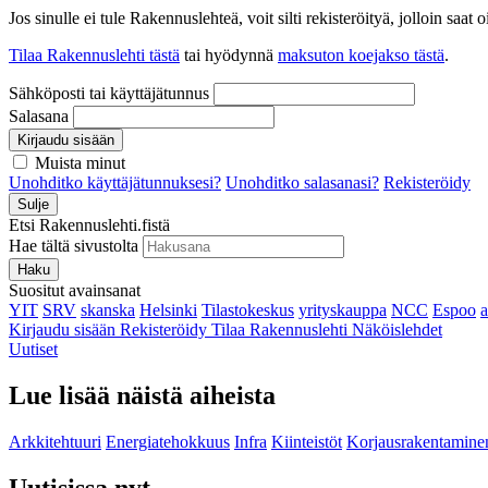
Jos sinulle ei tule Rakennuslehteä, voit silti rekisteröityä, jolloin sa
Tilaa Rakennuslehti tästä
tai hyödynnä
maksuton koejakso tästä
.
Sähköposti tai käyttäjätunnus
Salasana
Kirjaudu sisään
Muista minut
Unohditko käyttäjätunnuksesi?
Unohditko salasanasi?
Rekisteröidy
Sulje
Etsi Rakennuslehti.fistä
Hae tältä sivustolta
Haku
Suositut avainsanat
YIT
SRV
skanska
Helsinki
Tilastokeskus
yrityskauppa
NCC
Espoo
Kirjaudu sisään
Rekisteröidy
Tilaa Rakennuslehti
Näköislehdet
Uutiset
Lue lisää näistä aiheista
Arkkitehtuuri
Energiatehokkuus
Infra
Kiinteistöt
Korjausrakentamine
Uutisissa nyt