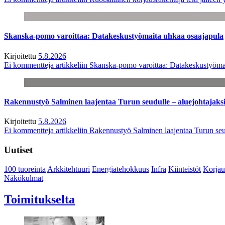
Skanska-pomo varoittaa: Datakeskustyömaita uhkaa osaajapula
Kirjoitettu
5.8.2026
Ei kommentteja
artikkeliin Skanska-pomo varoittaa: Datakeskustyöma
Rakennustyö Salminen laajentaa Turun seudulle – aluejohtajaks
Kirjoitettu
5.8.2026
Ei kommentteja
artikkeliin Rakennustyö Salminen laajentaa Turun seu
Uutiset
100 tuoreinta
Arkkitehtuuri
Energiatehokkuus
Infra
Kiinteistöt
Korjau
Näkökulmat
Toimitukselta