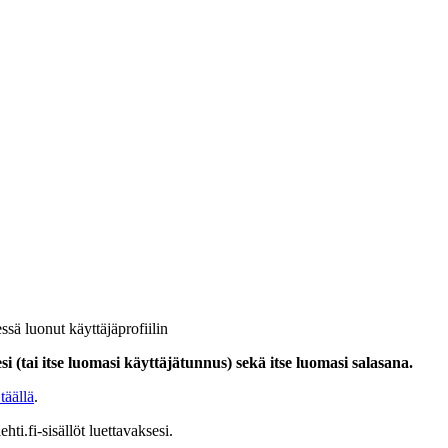
ssä luonut käyttäjäprofiilin
i (tai itse luomasi käyttäjätunnus) sekä itse luomasi salasana.
täällä
.
hti.fi-sisällöt luettavaksesi.