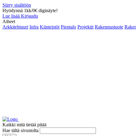
Siirry sisältöön
Hyödynnä 1kk/0€ diginäyte!
Lue lisää
Kirjaudu
Aiheet
Arkkitehtuuri
Infra
Kiinteistöt
Pientalo
Projektit
Rakennustuote
Raken
Kaikki mitä tietää pitää
Hae tältä sivustolta