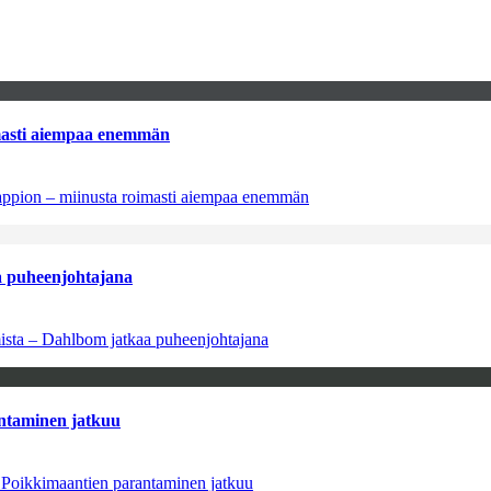
imasti aiempaa enemmän
tappion – miinusta roimasti aiempaa enemmän
aa puheenjohtajana
amista – Dahlbom jatkaa puheenjohtajana
antaminen jatkuu
– Poikkimaantien parantaminen jatkuu