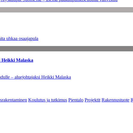
ita uhkaa osaajapula
i Heikki Malaska
dulle – aluejohtajaksi Heikki Malaska
srakentaminen
Koulutus ja tutkimus
Pientalo
Projektit
Rakennustuote
R