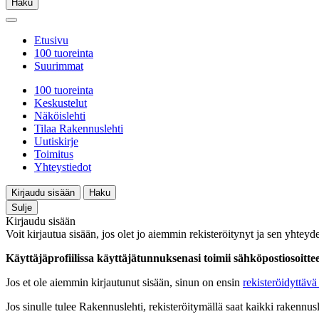
Haku
Etusivu
100 tuoreinta
Suurimmat
100 tuoreinta
Keskustelut
Näköislehti
Tilaa Rakennuslehti
Uutiskirje
Toimitus
Yhteystiedot
Kirjaudu sisään
Haku
Sulje
Kirjaudu sisään
Voit kirjautua sisään, jos olet jo aiemmin rekisteröitynyt ja sen yhteyde
Käyttäjäprofiilissa käyttäjätunnuksenasi toimii sähköpostiosoittees
Jos et ole aiemmin kirjautunut sisään, sinun on ensin
rekisteröidyttävä 
Jos sinulle tulee Rakennuslehti, rekisteröitymällä saat kaikki rakennusle