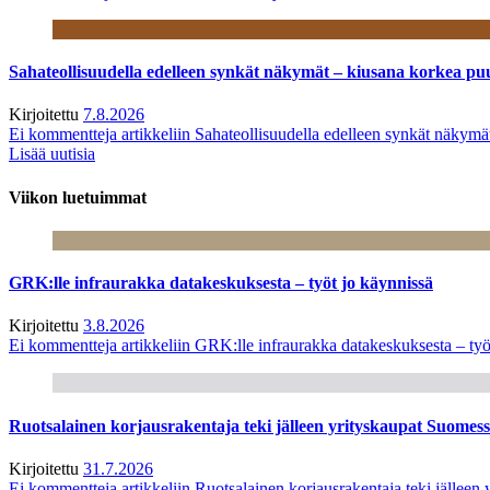
Sahateollisuudella edelleen synkät näkymät – kiusana korkea pu
Kirjoitettu
7.8.2026
Ei kommentteja
artikkeliin Sahateollisuudella edelleen synkät näkym
Lisää uutisia
Viikon luetuimmat
GRK:lle infraurakka datakeskuksesta – työt jo käynnissä
Kirjoitettu
3.8.2026
Ei kommentteja
artikkeliin GRK:lle infraurakka datakeskuksesta – työ
Ruotsalainen korjausrakentaja teki jälleen yrityskaupat Suome
Kirjoitettu
31.7.2026
Ei kommentteja
artikkeliin Ruotsalainen korjausrakentaja teki jälle