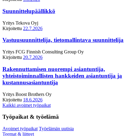
Suunnittelupäällikkö
Yritys
Tekova Oyj
Kirjoitettu
22.7.2026
Vastuusuunnittelija, tietomallintava suunnittelija
Yritys
FCG Finnish Consulting Group Oy
Kirjoitettu
20.7.2026
Rakennuttamisen nuorempi asiantuntija,
yhteistoiminnallisten hankkeiden asiantuntija ja
kustannusasiantuntija
Yritys
Boost Brothers Oy
Kirjoitettu
18.6.2026
Kaikki avoimet työpaikat
Työpaikat & työelämä
Avoimet työpaikat
Työelämän uutisia
Teemat & liitteet