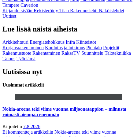
Tampere
Caverion
Kirjaudu sisään
Rekisteröidy
Tilaa Rakennuslehti
Näköislehdet
Uutiset
Lue lisää näistä aiheista
Arkkitehtuuri
Energiatehokkuus
Infra
Kiinteistöt
Korjausrakentaminen
Koulutus ja tutkimus
Pientalo
Projektit
Rakennustuote
Rakentaminen
RaksaTV
Suunnittelu
Talotekniikka
Talous
Työelämä
Uutisissa nyt
Uusimmat artikkelit
Nokia-areena teki viime vuonna miljoonatappion – miinusta
roimasti aiempaa enemmän
Kirjoitettu
7.8.2026
Ei kommentteja
artikkeliin Nokia-areena teki viime vuonna