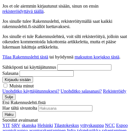
Jos et ole aiemmin kirjautunut sisään, sinun on ensin
rekisteröidyttävä täällä
.
Jos sinulle tulee Rakennuslehti, rekisteröitymällä saat kaikki
rakennuslehti.fi-sisällöt luettavaksesi.
Jos sinulle ei tule Rakennuslehteä, voit silti rekisteröityä, jolloin saat
oikeuden kommentoida lukottomia artikkeleita, mutta et pääse
lukemaan lukittuja artikkeleita.
Tilaa Rakennuslehti tästä
tai hyödynnä
maksuton koejakso tästä
.
Sähköposti tai käyttäjätunnus
Salasana
Kirjaudu sisään
Muista minut
Unohditko käyttäjätunnuksesi?
Unohditko salasanasi?
Rekisteröidy
Sulje
Etsi Rakennuslehti.fistä
Hae tältä sivustolta
Haku
Suositut avainsanat
YIT
SRV
skanska
Helsinki
Tilastokeskus
yrityskauppa
NCC
Espoo
asuntokauppa
asuntorakentaminen
Infra
talotekniikka
rakentaminen