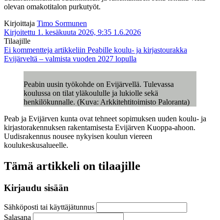
olevan omakotitalon purkutyöt.
Kirjoittaja
Timo Sormunen
Kirjoitettu 1. kesäkuuta 2026, 9:35
1.6.2026
Tilaajille
Ei kommentteja
artikkeliin Peabille koulu- ja kirjastourakka
Evijärveltä – valmista vuoden 2027 lopulla
Peabin uusin työkohde on Evijärvellä. Tulevassa
koulussa on tilat yläkoululle ja lukiolle sekä
henkilökunnalle. (Kuva: Arkkitehtitoimisto Paloranta)
Peab ja Evijärven kunta ovat tehneet sopimuksen uuden koulu- ja
kirjastorakennuksen rakentamisesta Evijärven Kuoppa-ahoon.
Uudisrakennus nousee nykyisen koulun viereen
koulukeskusalueelle.
Tämä artikkeli on tilaajille
Kirjaudu sisään
Sähköposti tai käyttäjätunnus
Salasana