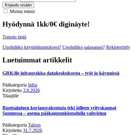
Kirjaudu sisään
Muista minut
Hyödynnä 1kk/0€ diginäyte!
Tutustu tästä
Unohditko käyttäjätunnuksesi?
Unohditko salasanasi?
Rekisteröidy
Luetuimmat artikkelit
GRK:lle infraurakka datakeskuksesta – työt jo käynnissä
Pääkategoria
Infra
Kirjoitettu
3.8.2026
Tilaajille
Ruotsalainen korjausrakentaja teki jälleen yrityskaupat
Suomessa – asema pääkaupunkiseudulla vahvistuu
Pääkategoria
Talous
Kirjoitettu
31.7.2026