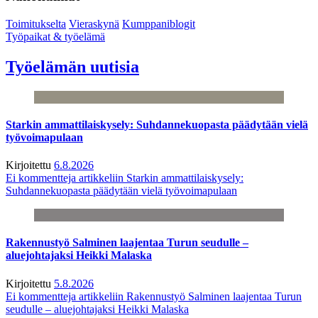
Toimitukselta
Vieraskynä
Kumppaniblogit
Työpaikat & työelämä
Työelämän uutisia
Starkin ammattilaiskysely: Suhdannekuopasta päädytään vielä
työvoimapulaan
Kirjoitettu
6.8.2026
Ei kommentteja
artikkeliin Starkin ammattilaiskysely:
Suhdannekuopasta päädytään vielä työvoimapulaan
Rakennustyö Salminen laajentaa Turun seudulle –
aluejohtajaksi Heikki Malaska
Kirjoitettu
5.8.2026
Ei kommentteja
artikkeliin Rakennustyö Salminen laajentaa Turun
seudulle – aluejohtajaksi Heikki Malaska