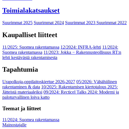
Toimialakatsaukset
Suurimmat 2025
Suurimmat 2024
Suurimmat 2023
Suurimmat 2022
Kaupalliset liitteet
11/2025: Suomea rakentamassa
12/2024: INFRA-lehti
11/2024:
Suomea rakentamassa
11/2023: Jokka − Rakennusteollisuus RT:n
lehti kestävästä rakentamisesta
Tapahtumia
Urapolkuja-oppilaitoskiertue 2026-2027
05/2026: Vähähiilinen
rakentaminen & data
10/2025: Rakentamisen kiertotalous 2025:
Jätteistä materiaaleiksi
09/2024: Recticel Talks 2024: Moderni ja
paloturvallinen loiva katto
Teemat ja liitteet
11/2024: Suomea rakentamassa
Mainostajalle