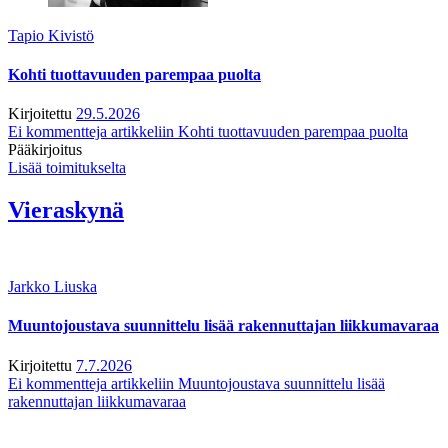
Tapio Kivistö
Kohti tuottavuuden parempaa puolta
Kirjoitettu
29.5.2026
Ei kommentteja
artikkeliin Kohti tuottavuuden parempaa puolta
Pääkirjoitus
Lisää toimitukselta
Vieraskynä
Jarkko Liuska
Muuntojoustava suunnittelu lisää rakennuttajan liikkumavaraa
Kirjoitettu
7.7.2026
Ei kommentteja
artikkeliin Muuntojoustava suunnittelu lisää
rakennuttajan liikkumavaraa