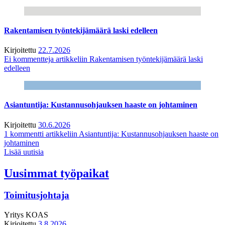
Rakentamisen työntekijämäärä laski edelleen
Kirjoitettu
22.7.2026
Ei kommentteja
artikkeliin Rakentamisen työntekijämäärä laski
edelleen
Asiantuntija: Kustannusohjauksen haaste on johtaminen
Kirjoitettu
30.6.2026
1 kommentti
artikkeliin Asiantuntija: Kustannusohjauksen haaste on
johtaminen
Lisää uutisia
Uusimmat työpaikat
Toimitusjohtaja
Yritys
KOAS
Kirjoitettu
3.8.2026