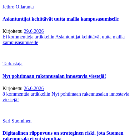
Jethro Ollaranta
Asiantuntijat kehittävät uutta mallia kampusasumiselle
Kirjoitettu
29.6.2026
Ei kommentteja
artikkeliin Asiantuntijat kehittävät uutta mallia
kampusasumiselle
Tarkastaja
Nyt pohtimaan rakennusalan innostavia viestejä!
Kirjoitettu
26.6.2026
8 kommenttia
artikkeliin Nyt pohtimaan rakennusalan innostavia
viestejä!
Sari Suominen
Digitaalinen riippuvuus on strateginen riski, jota Suomen
rakennusala ei voi sivuuttaa