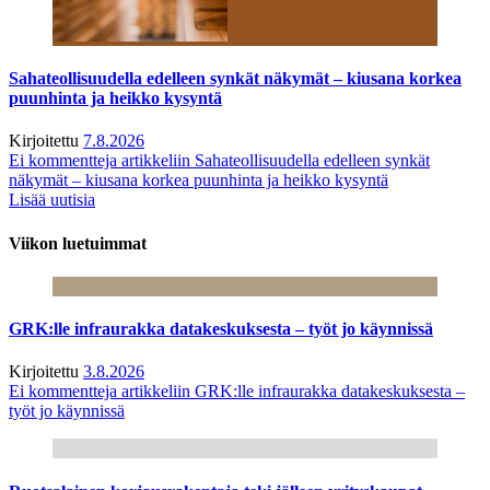
Sahateollisuudella edelleen synkät näkymät – kiusana korkea
puunhinta ja heikko kysyntä
Kirjoitettu
7.8.2026
Ei kommentteja
artikkeliin Sahateollisuudella edelleen synkät
näkymät – kiusana korkea puunhinta ja heikko kysyntä
Lisää uutisia
Viikon luetuimmat
GRK:lle infraurakka datakeskuksesta – työt jo käynnissä
Kirjoitettu
3.8.2026
Ei kommentteja
artikkeliin GRK:lle infraurakka datakeskuksesta –
työt jo käynnissä