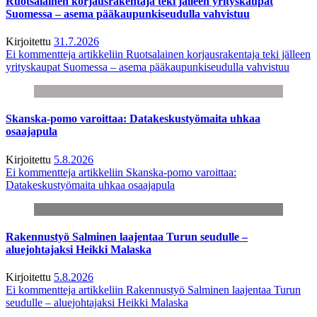
Ruotsalainen korjausrakentaja teki jälleen yrityskaupat
Suomessa – asema pääkaupunkiseudulla vahvistuu
Kirjoitettu
31.7.2026
Ei kommentteja
artikkeliin Ruotsalainen korjausrakentaja teki jälleen
yrityskaupat Suomessa – asema pääkaupunkiseudulla vahvistuu
Skanska-pomo varoittaa: Datakeskustyömaita uhkaa
osaajapula
Kirjoitettu
5.8.2026
Ei kommentteja
artikkeliin Skanska-pomo varoittaa:
Datakeskustyömaita uhkaa osaajapula
Rakennustyö Salminen laajentaa Turun seudulle –
aluejohtajaksi Heikki Malaska
Kirjoitettu
5.8.2026
Ei kommentteja
artikkeliin Rakennustyö Salminen laajentaa Turun
seudulle – aluejohtajaksi Heikki Malaska