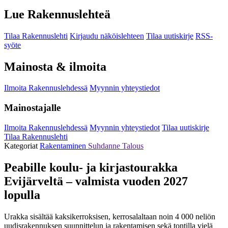
Lue Rakennuslehteä
Tilaa Rakennuslehti
Kirjaudu näköislehteen
Tilaa uutiskirje
RSS-
syöte
Mainosta & ilmoita
Ilmoita Rakennuslehdessä
Myynnin yhteystiedot
Mainostajalle
Ilmoita Rakennuslehdessä
Myynnin yhteystiedot
Tilaa uutiskirje
Tilaa Rakennuslehti
Kategoriat
Rakentaminen
Suhdanne
Talous
Peabille koulu- ja kirjastourakka
Evijärveltä – valmista vuoden 2027
lopulla
Urakka sisältää kaksikerroksisen, kerrosalaltaan noin 4 000 neliön
uudisrakennuksen suunnittelun ja rakentamisen sekä tontilla vielä