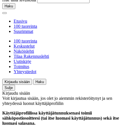
Haku
Etusivu
100 tuoreinta
Suurimmat
100 tuoreinta
Keskustelut
Näköislehti
Tilaa Rakennuslehti
Uutiskirje
Toimitus
Yhteystiedot
Kirjaudu sisään
Haku
Sulje
Kirjaudu sisään
Voit kirjautua sisään, jos olet jo aiemmin rekisteröitynyt ja sen
yhteydessä luonut käyttäjäprofiilin
Käyttäjäprofiilissa käyttäjätunnuksenasi toimii
sähköpostiosoitteesi (tai itse luomasi käyttäjätunnus) sekä itse
luomasi salasana.