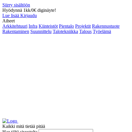
Siirry sisältöön
Hyödynnä 1kk/0€ diginäyte!
Lue lisää
Kirjaudu
Aiheet
Arkkitehtuuri
Infra
Kiinteistöt
Pientalo
Projektit
Rakennustuote
Rakentaminen
Suunnittelu
Talotekniikka
Talous
Työelämä
Kaikki mitä tietää pitää
Hae tältä sivustolta