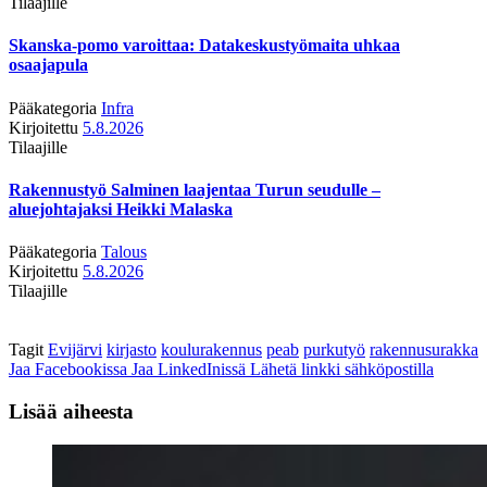
Tilaajille
Skanska-pomo varoittaa: Datakeskustyömaita uhkaa
osaajapula
Pääkategoria
Infra
Kirjoitettu
5.8.2026
Tilaajille
Rakennustyö Salminen laajentaa Turun seudulle –
aluejohtajaksi Heikki Malaska
Pääkategoria
Talous
Kirjoitettu
5.8.2026
Tilaajille
Tagit
Evijärvi
kirjasto
koulurakennus
peab
purkutyö
rakennusurakka
Jaa Facebookissa
Jaa LinkedInissä
Lähetä linkki sähköpostilla
Lisää aiheesta