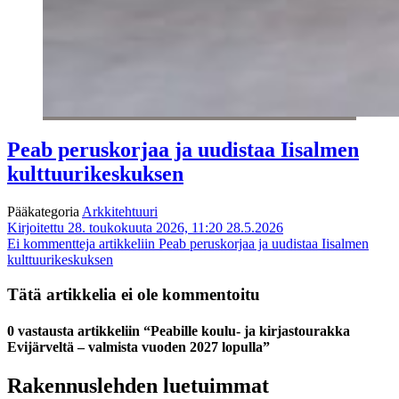
Peab peruskorjaa ja uudistaa Iisalmen
kulttuurikeskuksen
Pääkategoria
Arkkitehtuuri
Kirjoitettu 28. toukokuuta 2026, 11:20
28.5.2026
Ei kommentteja
artikkeliin Peab peruskorjaa ja uudistaa Iisalmen
kulttuurikeskuksen
Tätä artikkelia ei ole kommentoitu
0 vastausta artikkeliin “Peabille koulu- ja kirjastourakka
Evijärveltä – valmista vuoden 2027 lopulla”
Rakennuslehden luetuimmat