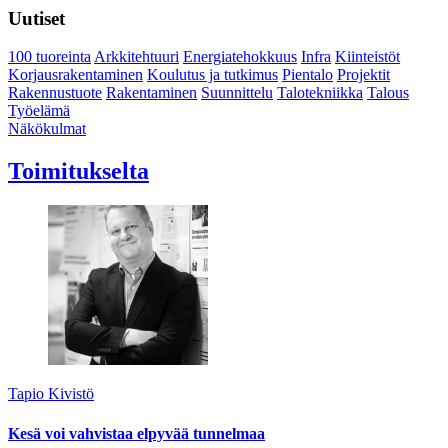
Uutiset
100 tuoreinta
Arkkitehtuuri
Energiatehokkuus
Infra
Kiinteistöt
Korjausrakentaminen
Koulutus ja tutkimus
Pientalo
Projektit
Rakennustuote
Rakentaminen
Suunnittelu
Talotekniikka
Talous
Työelämä
Näkökulmat
Toimitukselta
Tapio Kivistö
Kesä voi vahvistaa elpyvää tunnelmaa