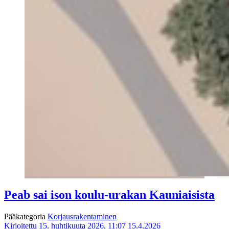
Peab sai ison koulu-urakan Kauniaisista
Pääkategoria
Korjausrakentaminen
Kirjoitettu 15. huhtikuuta 2026, 11:07
15.4.2026