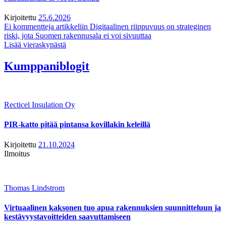
Kirjoitettu
25.6.2026
Ei kommentteja
artikkeliin Digitaalinen riippuvuus on strateginen
riski, jota Suomen rakennusala ei voi sivuuttaa
Lisää vieraskynästä
Kumppaniblogit
Recticel Insulation Oy
PIR-katto pitää pintansa kovillakin keleillä
Kirjoitettu
21.10.2024
Ilmoitus
Thomas Lindstrom
Virtuaalinen kaksonen tuo apua rakennuksien suunnitteluun ja
kestävyystavoitteiden saavuttamiseen