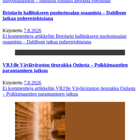
miljoonatappion – miinusta roimasti aiempaa enemmän
Betolarin hallitukseen puolustusalan osaamista – Dahlbom
jatkaa puheenjohtajana
Kirjoitettu
7.8.2026
Ei kommentteja
artikkeliin Betolarin hallitukseen puolustusalan
osaamista – Dahlbom jatkaa puheenjohtajana
VRJ:lle Väyläviraston tieurakka Oulusta – Poikkimaantien
parantaminen jatkuu
Kirjoitettu
7.8.2026
Ei kommentteja
artikkeliin VRJ:lle Väyläviraston tieurakka Oulusta
– Poikkimaantien parantaminen jatkuu