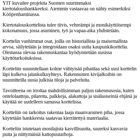
YIT kuvailee projektia Suomen suurimmaksi
kiertotaloushankkeeksi. Aiemmin vastaavaa on nähty esimerkiksi
Kööpenhaminassa.
Kiertotalouskorttelista tulee tiivis, vehreämpi ja monikäyttöisempi
kokonaisuus, jossa asuminen, työ ja vapaa-aika yhdistetään.
Korttelin vanhimmat osat, joilla on historiallista ja maisemallista
arvoa, säilytetään ja integroidaan osaksi uutta kaupunkikorttelia.
Olemassa olevaa rakennuskantaa hyödynnetään uusissa
käyttötarkoituksissa.
Kortteliin suunnitellaan kolme viihtyisää pihatilaa sekä uusi korttelin
läpi kulkeva jalankulkuyhteys. Rakennusten kivijalkoihin on
suunnitteilla uusia julkisia tiloja ja palveluita.
Tavoitteena on irrottaa mahdollisimman paljon rakennusosia, kuten
ontelolaattoja, pilareita, palkkeja, alakattoja ja sisälasiseiniä ehjänä ja
käyttää ne uudelleen samassa korttelissa.
Kortteliin on tarkoitus rakentaa laaja maanvarainen piha, jossa
käytetään hankkeesta saatavaa kierrätettyä materiaalia.
Kortteliin istutetaan monilajista kasvillisuutta, suureksi kasvavia
puita ja niittymäisiä kattopuutarhoja.