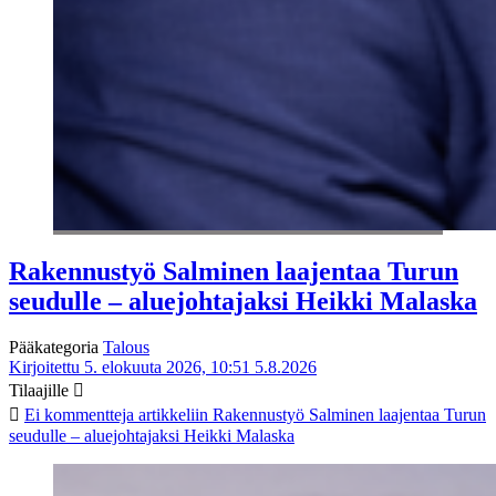
Rakennustyö Salminen laajentaa Turun
seudulle – aluejohtajaksi Heikki Malaska
Pääkategoria
Talous
Kirjoitettu 5. elokuuta 2026, 10:51
5.8.2026
Tilaajille
Ei kommentteja
artikkeliin Rakennustyö Salminen laajentaa Turun
seudulle – aluejohtajaksi Heikki Malaska