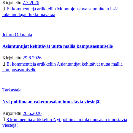
Kirjoitettu
7.7.2026
Ei kommentteja
artikkeliin Muuntojoustava suunnittelu lisää
rakennuttajan liikkumavaraa
Jethro Ollaranta
Asiantuntijat kehittävät uutta mallia kampusasumiselle
Kirjoitettu
29.6.2026
Ei kommentteja
artikkeliin Asiantuntijat kehittävät uutta mallia
kampusasumiselle
Tarkastaja
Nyt pohtimaan rakennusalan innostavia viestejä!
Kirjoitettu
26.6.2026
8 kommenttia
artikkeliin Nyt pohtimaan rakennusalan innostavia
viestejä!