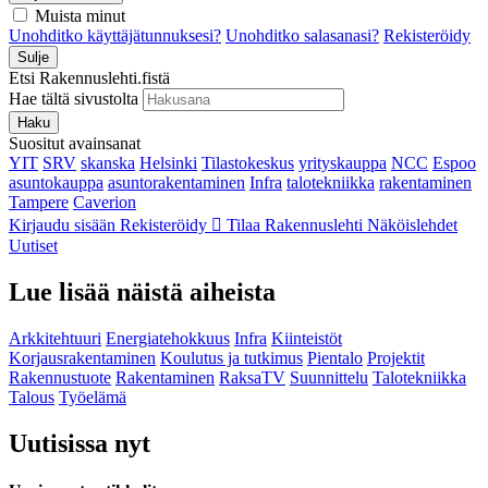
Muista minut
Unohditko käyttäjätunnuksesi?
Unohditko salasanasi?
Rekisteröidy
Sulje
Etsi Rakennuslehti.fistä
Hae tältä sivustolta
Haku
Suositut avainsanat
YIT
SRV
skanska
Helsinki
Tilastokeskus
yrityskauppa
NCC
Espoo
asuntokauppa
asuntorakentaminen
Infra
talotekniikka
rakentaminen
Tampere
Caverion
Kirjaudu sisään
Rekisteröidy
Tilaa Rakennuslehti
Näköislehdet
Uutiset
Lue lisää näistä aiheista
Arkkitehtuuri
Energiatehokkuus
Infra
Kiinteistöt
Korjausrakentaminen
Koulutus ja tutkimus
Pientalo
Projektit
Rakennustuote
Rakentaminen
RaksaTV
Suunnittelu
Talotekniikka
Talous
Työelämä
Uutisissa nyt