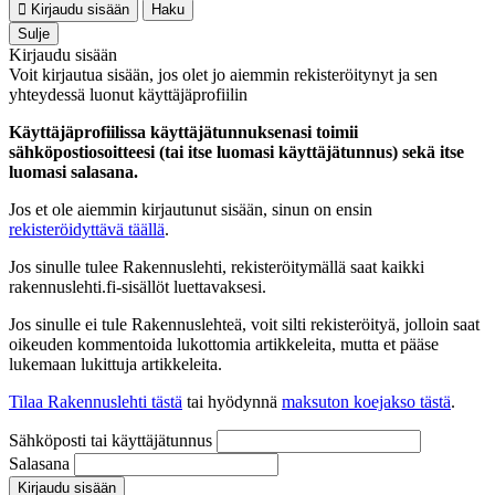
Kirjaudu sisään
Haku
Sulje
Kirjaudu sisään
Voit kirjautua sisään, jos olet jo aiemmin rekisteröitynyt ja sen
yhteydessä luonut käyttäjäprofiilin
Käyttäjäprofiilissa käyttäjätunnuksenasi toimii
sähköpostiosoitteesi (tai itse luomasi käyttäjätunnus) sekä itse
luomasi salasana.
Jos et ole aiemmin kirjautunut sisään, sinun on ensin
rekisteröidyttävä täällä
.
Jos sinulle tulee Rakennuslehti, rekisteröitymällä saat kaikki
rakennuslehti.fi-sisällöt luettavaksesi.
Jos sinulle ei tule Rakennuslehteä, voit silti rekisteröityä, jolloin saat
oikeuden kommentoida lukottomia artikkeleita, mutta et pääse
lukemaan lukittuja artikkeleita.
Tilaa Rakennuslehti tästä
tai hyödynnä
maksuton koejakso tästä
.
Sähköposti tai käyttäjätunnus
Salasana
Kirjaudu sisään