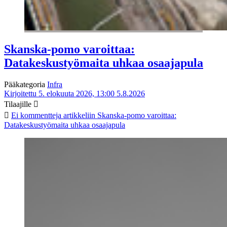
Skanska-pomo varoittaa:
Datakeskustyömaita uhkaa osaajapula
Pääkategoria
Infra
Kirjoitettu 5. elokuuta 2026, 13:00
5.8.2026
Tilaajille
Ei kommentteja
artikkeliin Skanska-pomo varoittaa:
Datakeskustyömaita uhkaa osaajapula