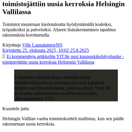
toimistojättiin uusia kerroksia Helsingin
Vallilassa
Toimistot muutetaan kiertotaloutta hyödyntämällä kodeiksi,
työpaikoiksi ja palveluiksi. Alueen lisärakentaminen tapahtuu
rakennuksia korottamalla.
Kirjoittaja
Ville Lappalainen/HS
Kirjoitettu 25. elokuuta 2025, 10:02
25.8.2025
Ei kommentteja
artikkeliin YIT:lle uusi kaupunkikehityshanke -
toimistojättiin uusia kerroksia Helsingin Vallilassa
Ympäristövaikutuksiltaan merkittävimpiä
uudelleenkäytettäviä rakennusosia ovat kantavan
rungon osat eli ontelolaatat, palkit ja pilarit. Noin 80
prosenttia ontelolaatoista uudelleenkäytetään.
(Havainnekuva: YIT)
Kuuntele juttu
Helsingin Vallilan vanha toimistokortteli mullistuu, kun sen päälle
rakennetaan uusia kerroksia.