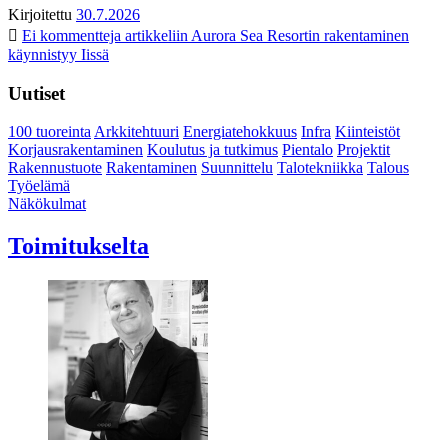
Kirjoitettu
30.7.2026
Ei kommentteja
artikkeliin Aurora Sea Resortin rakentaminen
käynnistyy Iissä
Uutiset
100 tuoreinta
Arkkitehtuuri
Energiatehokkuus
Infra
Kiinteistöt
Korjausrakentaminen
Koulutus ja tutkimus
Pientalo
Projektit
Rakennustuote
Rakentaminen
Suunnittelu
Talotekniikka
Talous
Työelämä
Näkökulmat
Toimitukselta