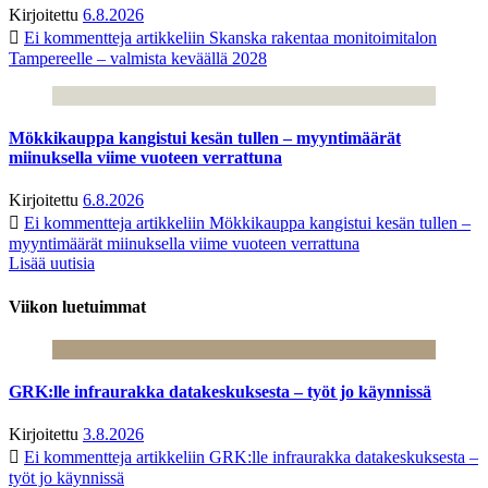
Kirjoitettu
6.8.2026
Ei kommentteja
artikkeliin Skanska rakentaa monitoimitalon
Tampereelle – valmista keväällä 2028
Mökkikauppa kangistui kesän tullen – myyntimäärät
miinuksella viime vuoteen verrattuna
Kirjoitettu
6.8.2026
Ei kommentteja
artikkeliin Mökkikauppa kangistui kesän tullen –
myyntimäärät miinuksella viime vuoteen verrattuna
Lisää uutisia
Viikon luetuimmat
GRK:lle infraurakka datakeskuksesta – työt jo käynnissä
Kirjoitettu
3.8.2026
Ei kommentteja
artikkeliin GRK:lle infraurakka datakeskuksesta –
työt jo käynnissä