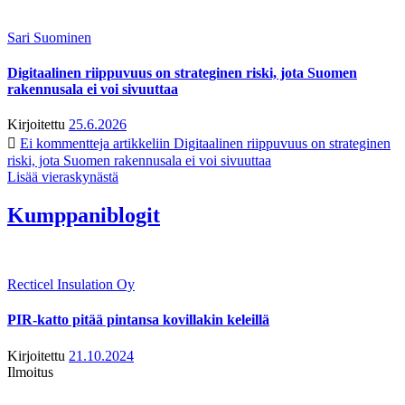
Sari Suominen
Digitaalinen riippuvuus on strateginen riski, jota Suomen
rakennusala ei voi sivuuttaa
Kirjoitettu
25.6.2026
Ei kommentteja
artikkeliin Digitaalinen riippuvuus on strateginen
riski, jota Suomen rakennusala ei voi sivuuttaa
Lisää vieraskynästä
Kumppaniblogit
Recticel Insulation Oy
PIR-katto pitää pintansa kovillakin keleillä
Kirjoitettu
21.10.2024
Ilmoitus