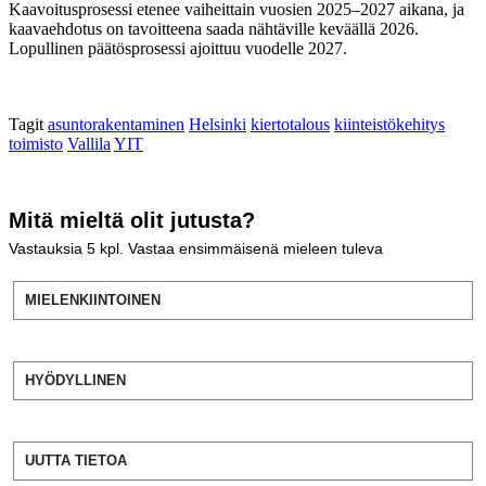
Kaavoitusprosessi etenee vaiheittain vuosien 2025–2027 aikana, ja
kaavaehdotus on tavoitteena saada nähtäville keväällä 2026.
Lopullinen päätösprosessi ajoittuu vuodelle 2027.
Tagit
asuntorakentaminen
Helsinki
kiertotalous
kiinteistökehitys
toimisto
Vallila
YIT
Mitä mieltä olit jutusta?
Vastauksia
5
kpl. Vastaa ensimmäisenä mieleen tuleva
MIELENKIINTOINEN
HYÖDYLLINEN
UUTTA TIETOA