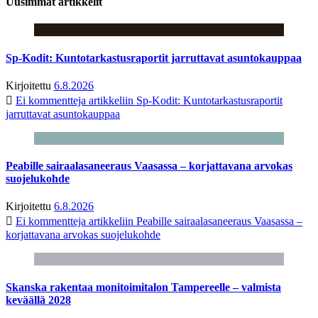
Uusimmat artikkelit
Sp-Kodit: Kuntotarkastusraportit jarruttavat asuntokauppaa
Kirjoitettu
6.8.2026
Ei kommentteja
artikkeliin Sp-Kodit: Kuntotarkastusraportit
jarruttavat asuntokauppaa
Peabille sairaalasaneeraus Vaasassa – korjattavana arvokas
suojelukohde
Kirjoitettu
6.8.2026
Ei kommentteja
artikkeliin Peabille sairaalasaneeraus Vaasassa –
korjattavana arvokas suojelukohde
Skanska rakentaa monitoimitalon Tampereelle – valmista
keväällä 2028