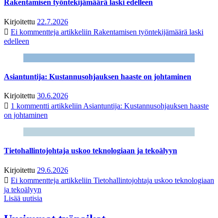
Rakentamisen työntekijämäärä laski edelleen
Kirjoitettu
22.7.2026
Ei kommentteja
artikkeliin Rakentamisen työntekijämäärä laski
edelleen
Asiantuntija: Kustannusohjauksen haaste on johtaminen
Kirjoitettu
30.6.2026
1 kommentti
artikkeliin Asiantuntija: Kustannusohjauksen haaste
on johtaminen
Tietohallintojohtaja uskoo teknologiaan ja tekoälyyn
Kirjoitettu
29.6.2026
Ei kommentteja
artikkeliin Tietohallintojohtaja uskoo teknologiaan
ja tekoälyyn
Lisää uutisia