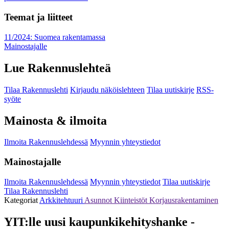
Teemat ja liitteet
11/2024: Suomea rakentamassa
Mainostajalle
Lue Rakennuslehteä
Tilaa Rakennuslehti
Kirjaudu näköislehteen
Tilaa uutiskirje
RSS-
syöte
Mainosta & ilmoita
Ilmoita Rakennuslehdessä
Myynnin yhteystiedot
Mainostajalle
Ilmoita Rakennuslehdessä
Myynnin yhteystiedot
Tilaa uutiskirje
Tilaa Rakennuslehti
Kategoriat
Arkkitehtuuri
Asunnot
Kiinteistöt
Korjausrakentaminen
YIT:lle uusi kaupunkikehityshanke -