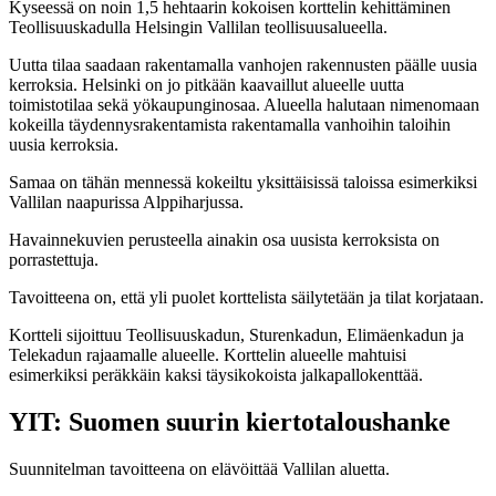
Kyseessä on noin 1,5 hehtaarin kokoisen korttelin kehittäminen
Teollisuuskadulla Helsingin Vallilan teollisuusalueella.
Uutta tilaa saadaan rakentamalla vanhojen rakennusten päälle uusia
kerroksia. Helsinki on jo pitkään kaavaillut alueelle uutta
toimistotilaa sekä yökaupunginosaa. Alueella halutaan nimenomaan
kokeilla täydennysrakentamista rakentamalla vanhoihin taloihin
uusia kerroksia.
Samaa on tähän mennessä kokeiltu yksittäisissä taloissa esimerkiksi
Vallilan naapurissa Alppiharjussa.
Havainnekuvien perusteella ainakin osa uusista kerroksista on
porrastettuja.
Tavoitteena on, että yli puolet korttelista säilytetään ja tilat korjataan.
Kortteli sijoittuu Teollisuuskadun, Sturenkadun, Elimäenkadun ja
Telekadun rajaamalle alueelle. Korttelin alueelle mahtuisi
esimerkiksi peräkkäin kaksi täysikokoista jalkapallokenttää.
YIT: Suomen suurin kiertotaloushanke
Suunnitelman tavoitteena on elävöittää Vallilan aluetta.