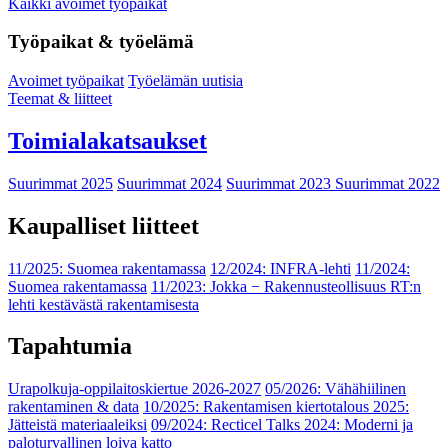
Kaikki avoimet työpaikat
Työpaikat & työelämä
Avoimet työpaikat
Työelämän uutisia
Teemat & liitteet
Toimialakatsaukset
Suurimmat 2025
Suurimmat 2024
Suurimmat 2023
Suurimmat 2022
Kaupalliset liitteet
11/2025: Suomea rakentamassa
12/2024: INFRA-lehti
11/2024:
Suomea rakentamassa
11/2023: Jokka − Rakennusteollisuus RT:n
lehti kestävästä rakentamisesta
Tapahtumia
Urapolkuja-oppilaitoskiertue 2026-2027
05/2026: Vähähiilinen
rakentaminen & data
10/2025: Rakentamisen kiertotalous 2025:
Jätteistä materiaaleiksi
09/2024: Recticel Talks 2024: Moderni ja
paloturvallinen loiva katto