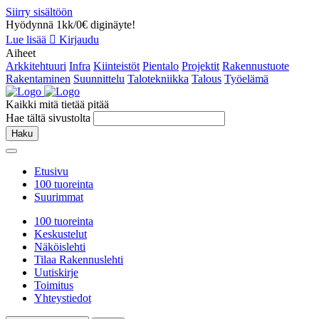
Siirry sisältöön
Hyödynnä 1kk/0€ diginäyte!
Lue lisää
Kirjaudu
Aiheet
Arkkitehtuuri
Infra
Kiinteistöt
Pientalo
Projektit
Rakennustuote
Rakentaminen
Suunnittelu
Talotekniikka
Talous
Työelämä
Kaikki mitä tietää pitää
Hae tältä sivustolta
Haku
Etusivu
100 tuoreinta
Suurimmat
100 tuoreinta
Keskustelut
Näköislehti
Tilaa Rakennuslehti
Uutiskirje
Toimitus
Yhteystiedot