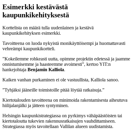
Esimerkki kestävästä
kaupunkikehityksestä
Korttelista on määrä tulla uudenlainen ja kestävä
kaupunkikehityksen esimerkki.
Tavoitteena on luoda nykyistä monikäyttöisempi ja huomattavasti
vehreämpi kaupunkikortteli.
”Kokeilemme rohkeasti uutta, opimme projektin edetessä ja jaamme
onnistumisemme ja haasteemme avoimesti”, kertoo YIT:n
hankejohtaja
Benjamin Kalliola
.
Kaiken vanhan purkaminen ei ole vastuullista, Kalliola sanoo.
”Tyhjäksi jääneille toimistoille pitää löytää ratkaisuja.”
Kiertotalouden tavoitteena on minimoida rakentamisesta aiheutuva
hiilijalanjälki ja jätteen syntyminen.
Helsingin kaupunkistrategiassa on pyrkimys vähäpäästöisten tai
kiertotaloutta tukevien rakennusratkaisujen vauhdittamiseen.
Strategiassa myös tavoitellaan Vallilan alueen uudistamista.