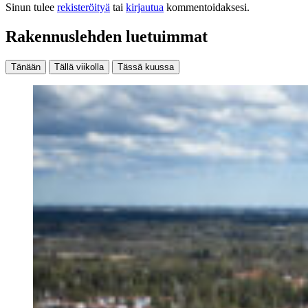
Sinun tulee
rekisteröityä
tai
kirjautua
kommentoidaksesi.
Rakennuslehden luetuimmat
Tänään
Tällä viikolla
Tässä kuussa