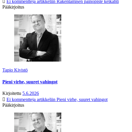
Ei kommentteja
artikkeliin Rakentamisen painopiste keikahti
Pääkirjoitus
Tapio Kivistö
Pieni virhe, suuret vahingot
Kirjoitettu
5.6.2026
Ei kommentteja
artikkeliin Pieni virhe, suuret vahingot
Pääkirjoitus