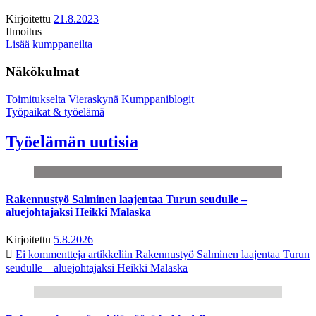
Kirjoitettu
21.8.2023
Ilmoitus
Lisää kumppaneilta
Näkökulmat
Toimitukselta
Vieraskynä
Kumppaniblogit
Työpaikat & työelämä
Työelämän uutisia
Rakennustyö Salminen laajentaa Turun seudulle –
aluejohtajaksi Heikki Malaska
Kirjoitettu
5.8.2026
Ei kommentteja
artikkeliin Rakennustyö Salminen laajentaa Turun
seudulle – aluejohtajaksi Heikki Malaska