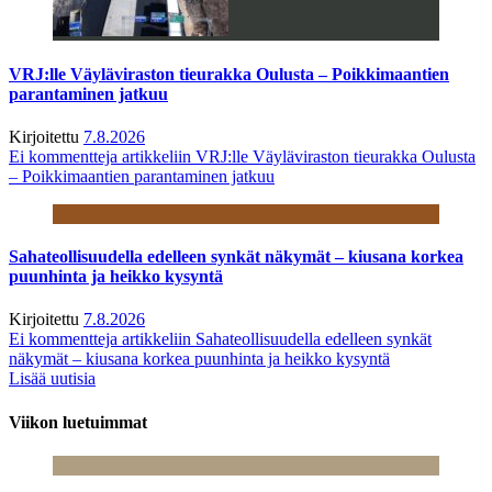
VRJ:lle Väyläviraston tieurakka Oulusta – Poikkimaantien
parantaminen jatkuu
Kirjoitettu
7.8.2026
Ei kommentteja
artikkeliin VRJ:lle Väyläviraston tieurakka Oulusta
– Poikkimaantien parantaminen jatkuu
Sahateollisuudella edelleen synkät näkymät – kiusana korkea
puunhinta ja heikko kysyntä
Kirjoitettu
7.8.2026
Ei kommentteja
artikkeliin Sahateollisuudella edelleen synkät
näkymät – kiusana korkea puunhinta ja heikko kysyntä
Lisää uutisia
Viikon luetuimmat