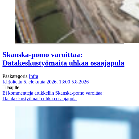
Skanska-pomo varoittaa:
Datakeskustyömaita uhkaa osaajapula
Pääkategoria
Infra
Kirjoitettu 5. elokuuta 2026, 13:00
5.8.2026
Tilaajille
Ei kommentteja
artikkeliin Skanska-pomo varoittaa:
Datakeskustyömaita uhkaa osaajapula