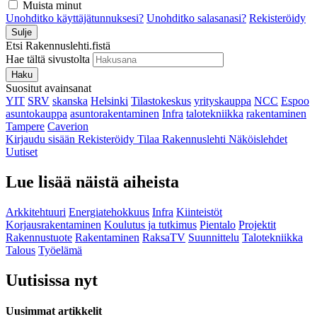
Muista minut
Unohditko käyttäjätunnuksesi?
Unohditko salasanasi?
Rekisteröidy
Sulje
Etsi Rakennuslehti.fistä
Hae tältä sivustolta
Haku
Suositut avainsanat
YIT
SRV
skanska
Helsinki
Tilastokeskus
yrityskauppa
NCC
Espoo
asuntokauppa
asuntorakentaminen
Infra
talotekniikka
rakentaminen
Tampere
Caverion
Kirjaudu sisään
Rekisteröidy
Tilaa Rakennuslehti
Näköislehdet
Uutiset
Lue lisää näistä aiheista
Arkkitehtuuri
Energiatehokkuus
Infra
Kiinteistöt
Korjausrakentaminen
Koulutus ja tutkimus
Pientalo
Projektit
Rakennustuote
Rakentaminen
RaksaTV
Suunnittelu
Talotekniikka
Talous
Työelämä
Uutisissa nyt
Uusimmat artikkelit