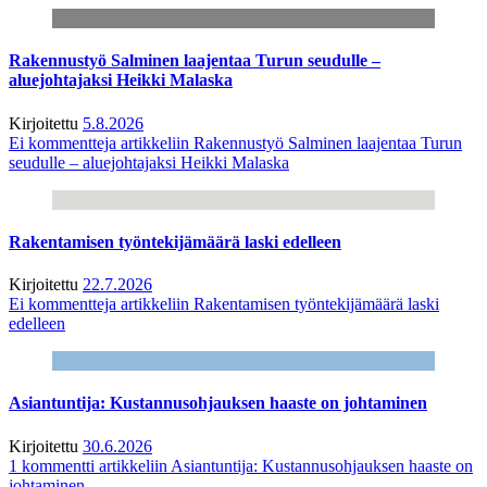
Rakennustyö Salminen laajentaa Turun seudulle –
aluejohtajaksi Heikki Malaska
Kirjoitettu
5.8.2026
Ei kommentteja
artikkeliin Rakennustyö Salminen laajentaa Turun
seudulle – aluejohtajaksi Heikki Malaska
Rakentamisen työntekijämäärä laski edelleen
Kirjoitettu
22.7.2026
Ei kommentteja
artikkeliin Rakentamisen työntekijämäärä laski
edelleen
Asiantuntija: Kustannusohjauksen haaste on johtaminen
Kirjoitettu
30.6.2026
1 kommentti
artikkeliin Asiantuntija: Kustannusohjauksen haaste on
johtaminen