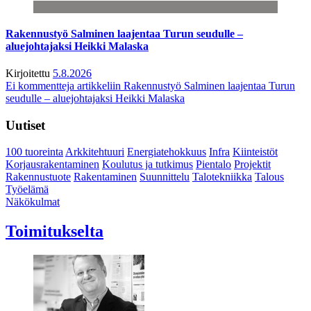
Rakennustyö Salminen laajentaa Turun seudulle –
aluejohtajaksi Heikki Malaska
Kirjoitettu
5.8.2026
Ei kommentteja
artikkeliin Rakennustyö Salminen laajentaa Turun
seudulle – aluejohtajaksi Heikki Malaska
Uutiset
100 tuoreinta
Arkkitehtuuri
Energiatehokkuus
Infra
Kiinteistöt
Korjausrakentaminen
Koulutus ja tutkimus
Pientalo
Projektit
Rakennustuote
Rakentaminen
Suunnittelu
Talotekniikka
Talous
Työelämä
Näkökulmat
Toimitukselta