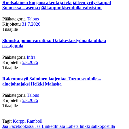
Ruotsalainen korjausrakentaja teki jälleen yrityskaupat
Suomessa – asema pääkaupunkiseudulla vahvistuu
Pääkategoria
Talous
Kirjoitettu
31.7.2026
Tilaajille
Skanska-pomo varoittaa: Datakeskustyömaita uhkaa
osaajapula
Pääkategoria
Infra
Kirjoitettu
5.8.2026
Tilaajille
Rakennustyö Salminen laajentaa Turun seudulle –
aluejohtajaksi Heikki Malaska
Pääkategoria
Talous
Kirjoitettu
5.8.2026
Tilaajille
Tagit
Korppi
Ramboll
Jaa Facebookissa
Jaa LinkedInissä
Lähetä linkki sähköpostilla