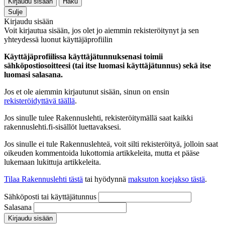
Kirjaudu sisään
Haku
Sulje
Kirjaudu sisään
Voit kirjautua sisään, jos olet jo aiemmin rekisteröitynyt ja sen
yhteydessä luonut käyttäjäprofiilin
Käyttäjäprofiilissa käyttäjätunnuksenasi toimii
sähköpostiosoitteesi (tai itse luomasi käyttäjätunnus) sekä itse
luomasi salasana.
Jos et ole aiemmin kirjautunut sisään, sinun on ensin
rekisteröidyttävä täällä
.
Jos sinulle tulee Rakennuslehti, rekisteröitymällä saat kaikki
rakennuslehti.fi-sisällöt luettavaksesi.
Jos sinulle ei tule Rakennuslehteä, voit silti rekisteröityä, jolloin saat
oikeuden kommentoida lukottomia artikkeleita, mutta et pääse
lukemaan lukittuja artikkeleita.
Tilaa Rakennuslehti tästä
tai hyödynnä
maksuton koejakso tästä
.
Sähköposti tai käyttäjätunnus
Salasana
Kirjaudu sisään