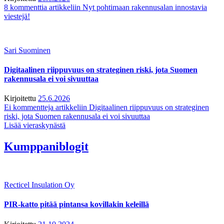
8 kommenttia
artikkeliin Nyt pohtimaan rakennusalan innostavia
viestejä!
Sari Suominen
Digitaalinen riippuvuus on strateginen riski, jota Suomen
rakennusala ei voi sivuuttaa
Kirjoitettu
25.6.2026
Ei kommentteja
artikkeliin Digitaalinen riippuvuus on strateginen
riski, jota Suomen rakennusala ei voi sivuuttaa
Lisää vieraskynästä
Kumppaniblogit
Recticel Insulation Oy
PIR-katto pitää pintansa kovillakin keleillä