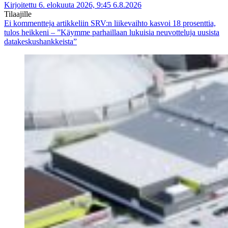
Kirjoitettu 6. elokuuta 2026, 9:45
6.8.2026
Tilaajille
Ei kommentteja
artikkeliin SRV:n liikevaihto kasvoi 18 prosenttia,
tulos heikkeni – ”Käymme parhaillaan lukuisia neuvotteluja uusista
datakeskushankkeista”