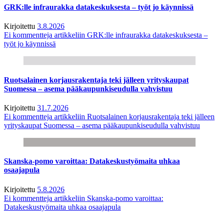
GRK:lle infraurakka datakeskuksesta – työt jo käynnissä
Kirjoitettu
3.8.2026
Ei kommentteja
artikkeliin GRK:lle infraurakka datakeskuksesta –
työt jo käynnissä
Ruotsalainen korjausrakentaja teki jälleen yrityskaupat
Suomessa – asema pääkaupunkiseudulla vahvistuu
Kirjoitettu
31.7.2026
Ei kommentteja
artikkeliin Ruotsalainen korjausrakentaja teki jälleen
yrityskaupat Suomessa – asema pääkaupunkiseudulla vahvistuu
Skanska-pomo varoittaa: Datakeskustyömaita uhkaa
osaajapula
Kirjoitettu
5.8.2026
Ei kommentteja
artikkeliin Skanska-pomo varoittaa:
Datakeskustyömaita uhkaa osaajapula