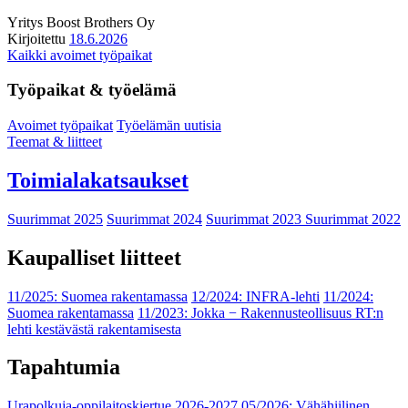
Yritys
Boost Brothers Oy
Kirjoitettu
18.6.2026
Kaikki avoimet työpaikat
Työpaikat & työelämä
Avoimet työpaikat
Työelämän uutisia
Teemat & liitteet
Toimialakatsaukset
Suurimmat 2025
Suurimmat 2024
Suurimmat 2023
Suurimmat 2022
Kaupalliset liitteet
11/2025: Suomea rakentamassa
12/2024: INFRA-lehti
11/2024:
Suomea rakentamassa
11/2023: Jokka − Rakennusteollisuus RT:n
lehti kestävästä rakentamisesta
Tapahtumia
Urapolkuja-oppilaitoskiertue 2026-2027
05/2026: Vähähiilinen