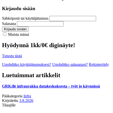
Kirjaudu sisään
Sähköposti tai käyttäjätunnus
Salasana
Kirjaudu sisään
Muista minut
Hyödynnä 1kk/0€ diginäyte!
Tutustu tästä
Unohditko käyttäjätunnuksesi?
Unohditko salasanasi?
Rekisteröidy
Luetuimmat artikkelit
GRK:lle infraurakka datakeskuksesta – työt jo käynnissä
Pääkategoria
Infra
Kirjoitettu
3.8.2026
Tilaajille