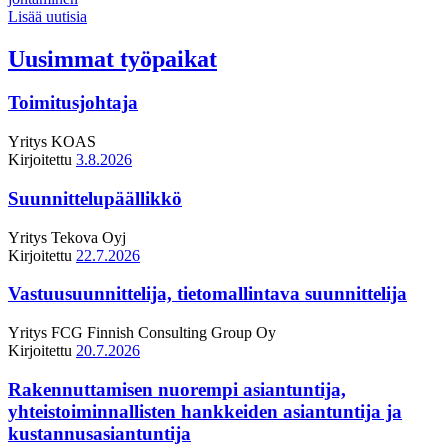
Lisää uutisia
Uusimmat työpaikat
Toimitusjohtaja
Yritys
KOAS
Kirjoitettu
3.8.2026
Suunnittelupäällikkö
Yritys
Tekova Oyj
Kirjoitettu
22.7.2026
Vastuusuunnittelija, tietomallintava suunnittelija
Yritys
FCG Finnish Consulting Group Oy
Kirjoitettu
20.7.2026
Rakennuttamisen nuorempi asiantuntija,
yhteistoiminnallisten hankkeiden asiantuntija ja
kustannusasiantuntija