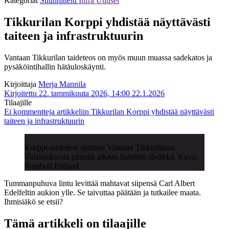
Kategoriat
Suunnittelu
Infra
Uutiset
Tikkurilan Korppi yhdistää näyttävästi
taiteen ja infrastruktuurin
Vantaan Tikkurilan taideteos on myös muun muassa sadekatos ja
pysäköintihallin hätäuloskäynti.
Kirjoittaja
Merja Mannila
Kirjoitettu 22. tammikuuta 2026, 14:00
22.1.2026
Tilaajille
Ei kommentteja
artikkeliin Tikkurilan Korppi yhdistää näyttävästi
taiteen ja infrastruktuurin
Korppi-taideteos sijaitsee Vantaan Tikkurilassa.
Valaistuksesta pimeän aikaan haluttiin räväkkä. Kuva:
Ramboll Finland
Tummanpuhuva lintu levittää mahtavat siipensä Carl Albert
Edelfeltin aukion ylle. Se taivuttaa päätään ja tutkailee maata.
Ihmisiäkö se etsii?
Tämä artikkeli on tilaajille