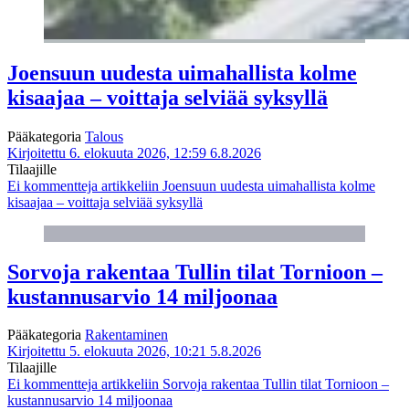
Joensuun uudesta uimahallista kolme
kisaajaa – voittaja selviää syksyllä
Pääkategoria
Talous
Kirjoitettu 6. elokuuta 2026, 12:59
6.8.2026
Tilaajille
Ei kommentteja
artikkeliin Joensuun uudesta uimahallista kolme
kisaajaa – voittaja selviää syksyllä
Sorvoja rakentaa Tullin tilat Tornioon –
kustannusarvio 14 miljoonaa
Pääkategoria
Rakentaminen
Kirjoitettu 5. elokuuta 2026, 10:21
5.8.2026
Tilaajille
Ei kommentteja
artikkeliin Sorvoja rakentaa Tullin tilat Tornioon –
kustannusarvio 14 miljoonaa