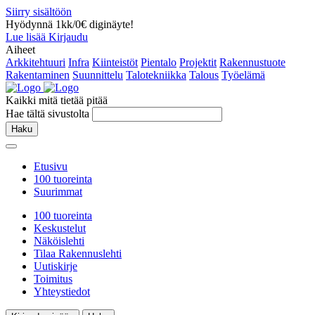
Siirry sisältöön
Hyödynnä 1kk/0€ diginäyte!
Lue lisää
Kirjaudu
Aiheet
Arkkitehtuuri
Infra
Kiinteistöt
Pientalo
Projektit
Rakennustuote
Rakentaminen
Suunnittelu
Talotekniikka
Talous
Työelämä
Kaikki mitä tietää pitää
Hae tältä sivustolta
Haku
Etusivu
100 tuoreinta
Suurimmat
100 tuoreinta
Keskustelut
Näköislehti
Tilaa Rakennuslehti
Uutiskirje
Toimitus
Yhteystiedot