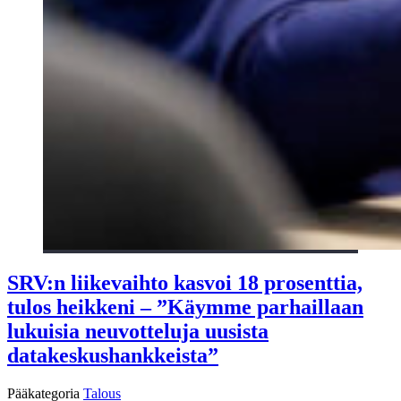
SRV:n liikevaihto kasvoi 18 prosenttia,
tulos heikkeni – ”Käymme parhaillaan
lukuisia neuvotteluja uusista
datakeskushankkeista”
Pääkategoria
Talous