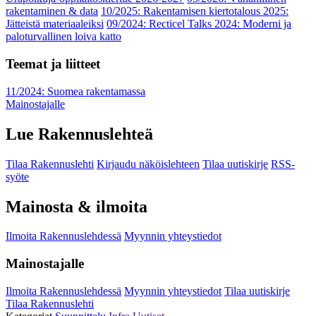
rakentaminen & data
10/2025: Rakentamisen kiertotalous 2025:
Jätteistä materiaaleiksi
09/2024: Recticel Talks 2024: Moderni ja
paloturvallinen loiva katto
Teemat ja liitteet
11/2024: Suomea rakentamassa
Mainostajalle
Lue Rakennuslehteä
Tilaa Rakennuslehti
Kirjaudu näköislehteen
Tilaa uutiskirje
RSS-
syöte
Mainosta & ilmoita
Ilmoita Rakennuslehdessä
Myynnin yhteystiedot
Mainostajalle
Ilmoita Rakennuslehdessä
Myynnin yhteystiedot
Tilaa uutiskirje
Tilaa Rakennuslehti