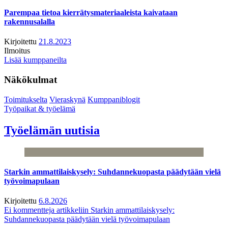
Parempaa tietoa kierrätysmateriaaleista kaivataan
rakennusalalla
Kirjoitettu
21.8.2023
Ilmoitus
Lisää kumppaneilta
Näkökulmat
Toimitukselta
Vieraskynä
Kumppaniblogit
Työpaikat & työelämä
Työelämän uutisia
Starkin ammattilaiskysely: Suhdannekuopasta päädytään vielä
työvoimapulaan
Kirjoitettu
6.8.2026
Ei kommentteja
artikkeliin Starkin ammattilaiskysely:
Suhdannekuopasta päädytään vielä työvoimapulaan