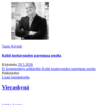
Tapio Kivistö
Kohti tuottavuuden parempaa puolta
Kirjoitettu
29.5.2026
Ei kommentteja
artikkeliin Kohti tuottavuuden parempaa puolta
Pääkirjoitus
Lisää toimitukselta
Vieraskynä