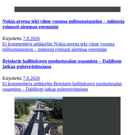
Nokia-areena teki viime vuonna miljoonatappion – miinusta
roimasti aiempaa enemmän
Kirjoitettu
7.8.2026
Ei kommentteja
artikkeliin Nokia-areena teki viime vuonna
miljoonatappion – miinusta roimasti aiempaa enemmän
Betolarin hallitukseen puolustusalan osaamista – Dahlbom
jatkaa puheenjohtajana
Kirjoitettu
7.8.2026
Ei kommentteja
artikkeliin Betolarin hallitukseen puolustusalan
osaamista – Dahlbom jatkaa puheenjohtajana