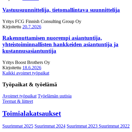
Vastuusuunnittelija, tietomallintava suunnittelija
Yritys
FCG Finnish Consulting Group Oy
Kirjoitettu
20.7.2026
Rakennuttamisen nuorempi asiantuntija,
yhteistoiminnallisten hankkeiden asiantuntija ja
kustannusasiantuntija
Yritys
Boost Brothers Oy
Kirjoitettu
18.6.2026
Kaikki avoimet työpaikat
Työpaikat & työelämä
Avoimet työpaikat
Työelämän uutisia
Teemat & liitteet
Toimialakatsaukset
Suurimmat 2025
Suurimmat 2024
Suurimmat 2023
Suurimmat 2022