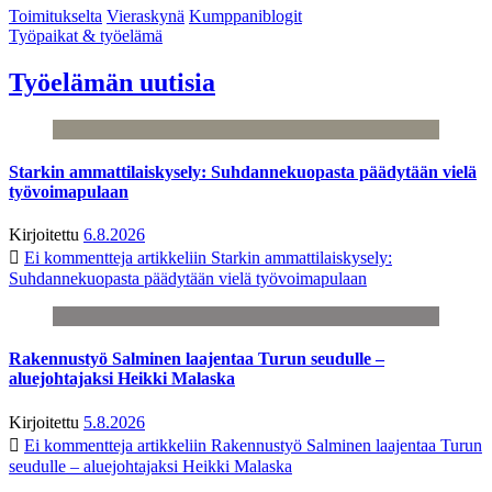
Toimitukselta
Vieraskynä
Kumppaniblogit
Työpaikat & työelämä
Työelämän uutisia
Starkin ammattilaiskysely: Suhdannekuopasta päädytään vielä
työvoimapulaan
Kirjoitettu
6.8.2026
Ei kommentteja
artikkeliin Starkin ammattilaiskysely:
Suhdannekuopasta päädytään vielä työvoimapulaan
Rakennustyö Salminen laajentaa Turun seudulle –
aluejohtajaksi Heikki Malaska
Kirjoitettu
5.8.2026
Ei kommentteja
artikkeliin Rakennustyö Salminen laajentaa Turun
seudulle – aluejohtajaksi Heikki Malaska