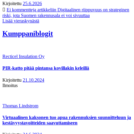
Kirjoitettu
25.6.2026
Ei kommentteja
artikkeliin Digitaalinen riippuvuus on strateginen
riski, jota Suomen rakennusala ei voi sivuuttaa
Lisää vieraskynästä
Kumppaniblogit
Recticel Insulation Oy
PIR-katto pitää pintansa kovillakin keleillä
Kirjoitettu
21.10.2024
Ilmoitus
Thomas Lindstrom
Virtuaalinen kaksonen tuo apua rakennuksien suunnitteluun ja
kestävyystavoitteiden saavuttamiseen