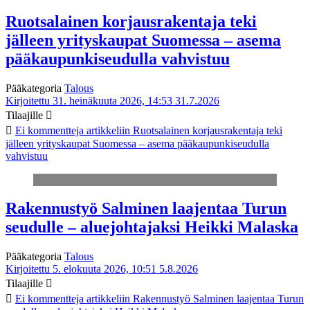
Ruotsalainen korjausrakentaja teki
jälleen yrityskaupat Suomessa – asema
pääkaupunkiseudulla vahvistuu
Pääkategoria
Talous
Kirjoitettu 31. heinäkuuta 2026, 14:53
31.7.2026
Tilaajille
Ei kommentteja
artikkeliin Ruotsalainen korjausrakentaja teki
jälleen yrityskaupat Suomessa – asema pääkaupunkiseudulla
vahvistuu
Rakennustyö Salminen laajentaa Turun
seudulle – aluejohtajaksi Heikki Malaska
Pääkategoria
Talous
Kirjoitettu 5. elokuuta 2026, 10:51
5.8.2026
Tilaajille
Ei kommentteja
artikkeliin Rakennustyö Salminen laajentaa Turun