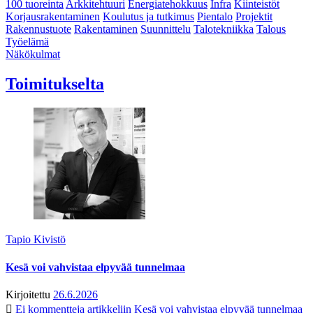
100 tuoreinta
Arkkitehtuuri
Energiatehokkuus
Infra
Kiinteistöt
Korjausrakentaminen
Koulutus ja tutkimus
Pientalo
Projektit
Rakennustuote
Rakentaminen
Suunnittelu
Talotekniikka
Talous
Työelämä
Näkökulmat
Toimitukselta
Tapio Kivistö
Kesä voi vahvistaa elpyvää tunnelmaa
Kirjoitettu
26.6.2026
Ei kommentteja
artikkeliin Kesä voi vahvistaa elpyvää tunnelmaa