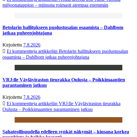
miljoonatappion – miinusta roimasti aiempaa enemmän
Betolarin hallitukseen puolustusalan osaamista – Dahlbom
jatkaa puheenjohtajana
Kirjoitettu
7.8.2026
Ei kommentteja
artikkeliin Betolarin hallitukseen puolustusalan
osaamista – Dahlbom jatkaa puheenjohtajana
VRJ:lle Väyläviraston tieurakka Oulusta – Poikkimaantien
parantaminen jatkuu
Kirjoitettu
7.8.2026
Ei kommentteja
artikkeliin VRJ:lle Väyläviraston tieurakka
Oulusta – Poikkimaantien parantaminen jatkuu
Sahateollisuudella edelleen synkät näkymät – kiusana korkea