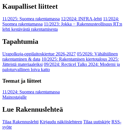
Kaupalliset liitteet
11/2025: Suomea rakentamassa
12/2024: INFRA-lehti
11/2024:
Suomea rakentamassa
11/2023: Jokka − Rakennusteollisuus RT:n
lehti kestävästä rakentamisesta
Tapahtumia
Urapolkuja-oppilaitoskiertue 2026-2027
05/2026: Vähähiilinen
rakentaminen & data
10/2025: Rakentamisen kiertotalous 2025:
Jätteistä materiaaleiksi
09/2024: Recticel Talks 2024: Moderni ja
paloturvallinen loiva katto
Teemat ja liitteet
11/2024: Suomea rakentamassa
Mainostajalle
Lue Rakennuslehteä
Tilaa Rakennuslehti
Kirjaudu näköislehteen
Tilaa uutiskirje
RSS-
syöte