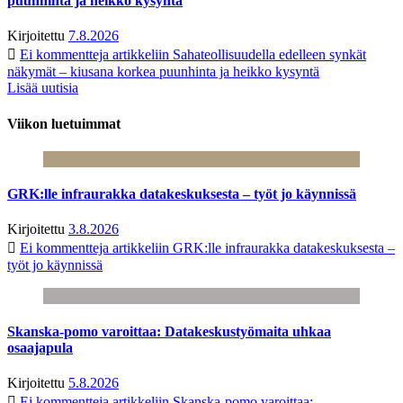
puunhinta ja heikko kysyntä
Kirjoitettu
7.8.2026
Ei kommentteja
artikkeliin Sahateollisuudella edelleen synkät
näkymät – kiusana korkea puunhinta ja heikko kysyntä
Lisää uutisia
Viikon luetuimmat
GRK:lle infraurakka datakeskuksesta – työt jo käynnissä
Kirjoitettu
3.8.2026
Ei kommentteja
artikkeliin GRK:lle infraurakka datakeskuksesta –
työt jo käynnissä
Skanska-pomo varoittaa: Datakeskustyömaita uhkaa
osaajapula
Kirjoitettu
5.8.2026
Ei kommentteja
artikkeliin Skanska-pomo varoittaa: