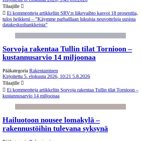
Tilaajille
Ei kommentteja
artikkeliin SRV:n liikevaihto kasvoi 18 prosenttia,
tulos heikkeni – ”Käymme parhaillaan lukuisia neuvotteluja uusista
datakeskushankkeista”
Sorvoja rakentaa Tullin tilat Tornioon –
kustannusarvio 14 miljoonaa
Pääkategoria
Rakentaminen
Kirjoitettu 5. elokuuta 2026, 10:21
5.8.2026
Tilaajille
Ei kommentteja
artikkeliin Sorvoja rakentaa Tullin tilat Tornioon –
kustannusarvio 14 miljoonaa
Hailuotoon nousee lomakylä –
rakennustöihin tulevana syksynä