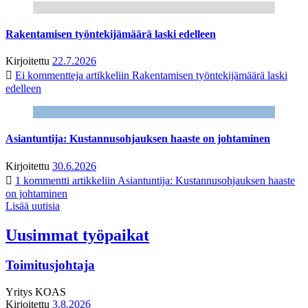
Rakentamisen työntekijämäärä laski edelleen
Kirjoitettu
22.7.2026
Ei kommentteja
artikkeliin Rakentamisen työntekijämäärä laski
edelleen
Asiantuntija: Kustannusohjauksen haaste on johtaminen
Kirjoitettu
30.6.2026
1 kommentti
artikkeliin Asiantuntija: Kustannusohjauksen haaste
on johtaminen
Lisää uutisia
Uusimmat työpaikat
Toimitusjohtaja
Yritys
KOAS
Kirjoitettu
3.8.2026