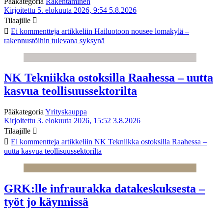
Pääkategoria
Rakentaminen
Kirjoitettu 5. elokuuta 2026, 9:54
5.8.2026
Tilaajille
Ei kommentteja
artikkeliin Hailuotoon nousee lomakylä –
rakennustöihin tulevana syksynä
NK Tekniikka ostoksilla Raahessa – uutta
kasvua teollisuussektorilta
Pääkategoria
Yrityskauppa
Kirjoitettu 3. elokuuta 2026, 15:52
3.8.2026
Tilaajille
Ei kommentteja
artikkeliin NK Tekniikka ostoksilla Raahessa –
uutta kasvua teollisuussektorilta
GRK:lle infraurakka datakeskuksesta –
työt jo käynnissä