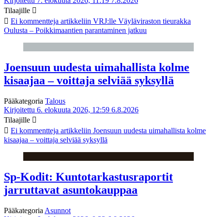
Kirjoitettu 7. elokuuta 2026, 11:19
7.8.2026
Tilaajille
Ei kommentteja
artikkeliin VRJ:lle Väyläviraston tieurakka
Oulusta – Poikkimaantien parantaminen jatkuu
Joensuun uudesta uimahallista kolme
kisaajaa – voittaja selviää syksyllä
Pääkategoria
Talous
Kirjoitettu 6. elokuuta 2026, 12:59
6.8.2026
Tilaajille
Ei kommentteja
artikkeliin Joensuun uudesta uimahallista kolme
kisaajaa – voittaja selviää syksyllä
Sp-Kodit: Kuntotarkastusraportit
jarruttavat asuntokauppaa
Pääkategoria
Asunnot