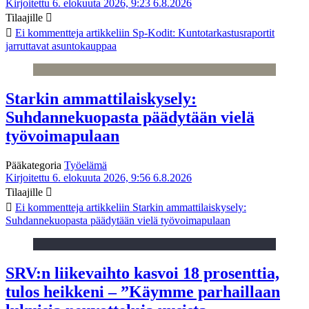
Kirjoitettu 6. elokuuta 2026, 9:23
6.8.2026
Tilaajille
Ei kommentteja
artikkeliin Sp-Kodit: Kuntotarkastusraportit
jarruttavat asuntokauppaa
Starkin ammattilaiskysely:
Suhdannekuopasta päädytään vielä
työvoimapulaan
Pääkategoria
Työelämä
Kirjoitettu 6. elokuuta 2026, 9:56
6.8.2026
Tilaajille
Ei kommentteja
artikkeliin Starkin ammattilaiskysely:
Suhdannekuopasta päädytään vielä työvoimapulaan
SRV:n liikevaihto kasvoi 18 prosenttia,
tulos heikkeni – ”Käymme parhaillaan