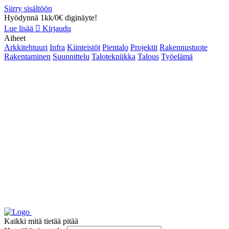
Siirry sisältöön
Hyödynnä 1kk/0€ diginäyte!
Lue lisää
Kirjaudu
Aiheet
Arkkitehtuuri
Infra
Kiinteistöt
Pientalo
Projektit
Rakennustuote
Rakentaminen
Suunnittelu
Talotekniikka
Talous
Työelämä
Kaikki mitä tietää pitää