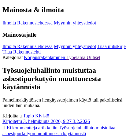
Mainosta & ilmoita
Ilmoita Rakennuslehdessä
Myynnin yhteystiedot
Mainostajalle
Ilmoita Rakennuslehdessä
Myynnin yhteystiedot
Tilaa uutiskirje
Tilaa Rakennuslehti
Kategoriat
Korjausrakentaminen
Työelämä
Uutiset
Työsuojeluhallinto muistuttaa
asbestipurkutyön muuttuneesta
käytännöstä
Paineilmakäyttöisen hengityssuojaimen käyttö tuli pakolliseksi
uuden lain mukana.
Kirjoittaja
Tapio Kivistö
Kirjoitettu 3. helmikuuta 2026, 9:27
3.2.2026
Ei kommentteja
artikkeliin Työsuojeluhallinto muistuttaa
asbestipurkutyön muuttuneesta käytännöstä