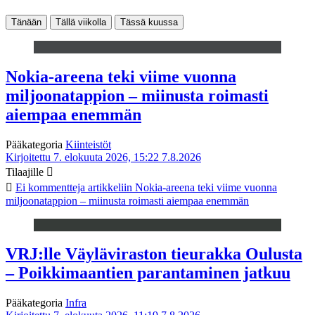
Tänään
Tällä viikolla
Tässä kuussa
Nokia-areena teki viime vuonna
miljoonatappion – miinusta roimasti
aiempaa enemmän
Pääkategoria
Kiinteistöt
Kirjoitettu 7. elokuuta 2026, 15:22
7.8.2026
Tilaajille
Ei kommentteja
artikkeliin Nokia-areena teki viime vuonna
miljoonatappion – miinusta roimasti aiempaa enemmän
VRJ:lle Väyläviraston tieurakka Oulusta
– Poikkimaantien parantaminen jatkuu
Pääkategoria
Infra