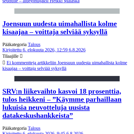
seudulle – aluejohtajaksi Heikki Malaska
Joensuun uudesta uimahallista kolme
kisaajaa – voittaja selviää syksyllä
Pääkategoria
Talous
Kirjoitettu 6. elokuuta 2026, 12:59
6.8.2026
Tilaajille
Ei kommentteja
artikkeliin Joensuun uudesta uimahallista kolme
kisaajaa – voittaja selviää syksyllä
SRV:n liikevaihto kasvoi 18 prosenttia,
tulos heikkeni – ”Käymme parhaillaan
lukuisia neuvotteluja uusista
datakeskushankkeista”
Pääkategoria
Talous
Kirjoitettu 6. elokuuta 2026, 9:45
6.8.2026