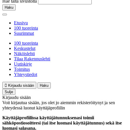
Hae tältä sivustolta
Haku
Etusivu
100 tuoreinta
Suurimmat
100 tuoreinta
Keskustelut
Näköislehti
Tilaa Rakennuslehti
Uutiskirje
Toimitus
Yhteystiedot
Kirjaudu sisään
Haku
Sulje
Kirjaudu sisään
Voit kirjautua sisään, jos olet jo aiemmin rekisteröitynyt ja sen
yhteydessä luonut käyttäjäprofiilin
Käyttäjäprofiilissa käyttäjätunnuksenasi toimii
sähköpostiosoitteesi (tai itse luomasi käyttäjätunnus) sekä itse
luomasi salasana.