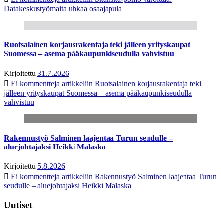
Datakeskustyömaita uhkaa osaajapula
Ruotsalainen korjausrakentaja teki jälleen yrityskaupat
Suomessa – asema pääkaupunkiseudulla vahvistuu
Kirjoitettu
31.7.2026
Ei kommentteja
artikkeliin Ruotsalainen korjausrakentaja teki
jälleen yrityskaupat Suomessa – asema pääkaupunkiseudulla
vahvistuu
Rakennustyö Salminen laajentaa Turun seudulle –
aluejohtajaksi Heikki Malaska
Kirjoitettu
5.8.2026
Ei kommentteja
artikkeliin Rakennustyö Salminen laajentaa Turun
seudulle – aluejohtajaksi Heikki Malaska
Uutiset