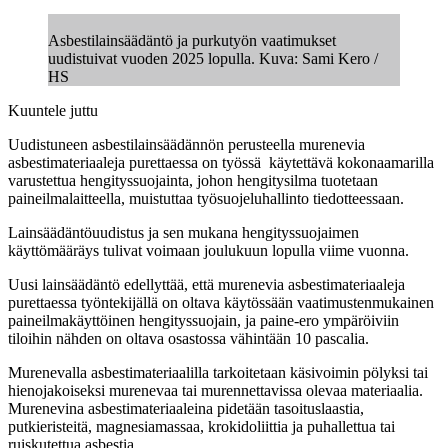
Asbestilainsäädäntö ja purkutyön vaatimukset
uudistuivat vuoden 2025 lopulla. Kuva: Sami Kero /
HS
Kuuntele juttu
Uudistuneen asbestilainsäädännön perusteella murenevia
asbestimateriaaleja purettaessa on työssä käytettävä kokonaamarilla
varustettua hengityssuojainta, johon hengitysilma tuotetaan
paineilmalaitteella, muistuttaa työsuojeluhallinto tiedotteessaan.
Lainsäädäntöuudistus ja sen mukana hengityssuojaimen
käyttömääräys tulivat voimaan joulukuun lopulla viime vuonna.
Uusi lainsäädäntö edellyttää, että murenevia asbestimateriaaleja
purettaessa työntekijällä on oltava käytössään vaatimustenmukainen
paineilmakäyttöinen hengityssuojain, ja paine-ero ympäröiviin
tiloihin nähden on oltava osastossa vähintään 10 pascalia.
Murenevalla asbestimateriaalilla tarkoitetaan käsivoimin pölyksi tai
hienojakoiseksi murenevaa tai murennettavissa olevaa materiaalia.
Murenevina asbestimateriaaleina pidetään tasoituslaastia,
putkieristeitä, magnesiamassaa, krokidoliittia ja puhallettua tai
ruiskutettua asbestia.