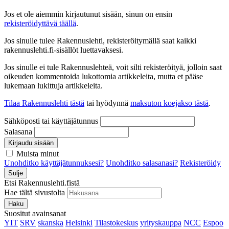
Jos et ole aiemmin kirjautunut sisään, sinun on ensin
rekisteröidyttävä täällä
.
Jos sinulle tulee Rakennuslehti, rekisteröitymällä saat kaikki
rakennuslehti.fi-sisällöt luettavaksesi.
Jos sinulle ei tule Rakennuslehteä, voit silti rekisteröityä, jolloin saat
oikeuden kommentoida lukottomia artikkeleita, mutta et pääse
lukemaan lukittuja artikkeleita.
Tilaa Rakennuslehti tästä
tai hyödynnä
maksuton koejakso tästä
.
Sähköposti tai käyttäjätunnus
Salasana
Kirjaudu sisään
Muista minut
Unohditko käyttäjätunnuksesi?
Unohditko salasanasi?
Rekisteröidy
Sulje
Etsi Rakennuslehti.fistä
Hae tältä sivustolta
Haku
Suositut avainsanat
YIT
SRV
skanska
Helsinki
Tilastokeskus
yrityskauppa
NCC
Espoo