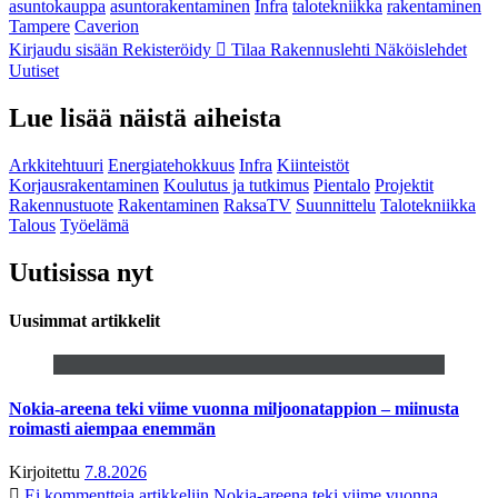
asuntokauppa
asuntorakentaminen
Infra
talotekniikka
rakentaminen
Tampere
Caverion
Kirjaudu sisään
Rekisteröidy
Tilaa Rakennuslehti
Näköislehdet
Uutiset
Lue lisää näistä aiheista
Arkkitehtuuri
Energiatehokkuus
Infra
Kiinteistöt
Korjausrakentaminen
Koulutus ja tutkimus
Pientalo
Projektit
Rakennustuote
Rakentaminen
RaksaTV
Suunnittelu
Talotekniikka
Talous
Työelämä
Uutisissa nyt
Uusimmat artikkelit
Nokia-areena teki viime vuonna miljoonatappion – miinusta
roimasti aiempaa enemmän
Kirjoitettu
7.8.2026
Ei kommentteja
artikkeliin Nokia-areena teki viime vuonna