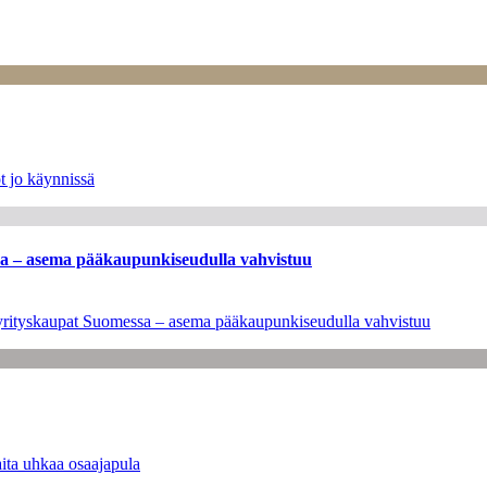
t jo käynnissä
ssa – asema pääkaupunkiseudulla vahvistuu
en yrityskaupat Suomessa – asema pääkaupunkiseudulla vahvistuu
ita uhkaa osaajapula