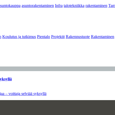
asuntokauppa
asuntorakentaminen
Infra
talotekniikka
rakentaminen
Tam
n
Koulutus ja tutkimus
Pientalo
Projektit
Rakennustuote
Rakentaminen
yksyllä
aa – voittaja selviää syksyllä