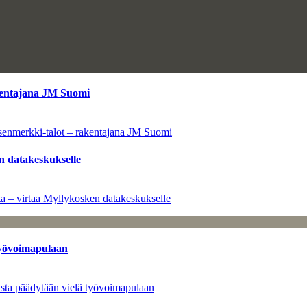
kentajana JM Suomi
senmerkki-talot – rakentajana JM Suomi
n datakeskukselle
a – virtaa Myllykosken datakeskukselle
työvoimapulaan
asta päädytään vielä työvoimapulaan