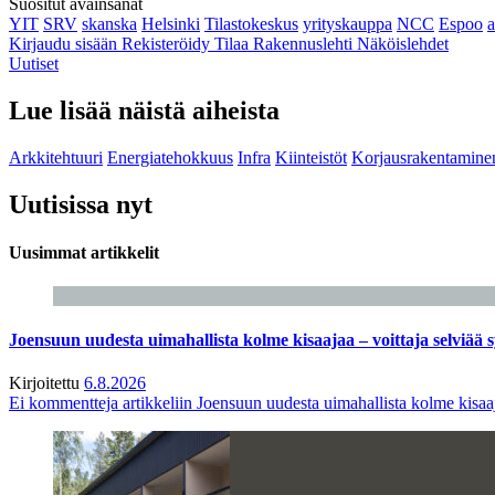
Suositut avainsanat
YIT
SRV
skanska
Helsinki
Tilastokeskus
yrityskauppa
NCC
Espoo
Kirjaudu sisään
Rekisteröidy
Tilaa Rakennuslehti
Näköislehdet
Uutiset
Lue lisää näistä aiheista
Arkkitehtuuri
Energiatehokkuus
Infra
Kiinteistöt
Korjausrakentamine
Uutisissa nyt
Uusimmat artikkelit
Joensuun uudesta uimahallista kolme kisaajaa – voittaja selviää s
Kirjoitettu
6.8.2026
Ei kommentteja
artikkeliin Joensuun uudesta uimahallista kolme kisaaj