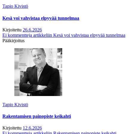
Tapio Kivistö
Kesä voi vahvistaa elpyvää tunnelmaa
Kirjoitettu
26.6.2026
Ei kommentteja
artikkeliin Kesä voi vahvistaa elpyvää tunnelmaa
Pääkirjoitus
Tapio Kivistö
Rakentamisen painopiste keikahti
Kirjoitettu
12.6.2026
Ei kommentteja
artikkeliin Rakentamisen painopiste keikahti