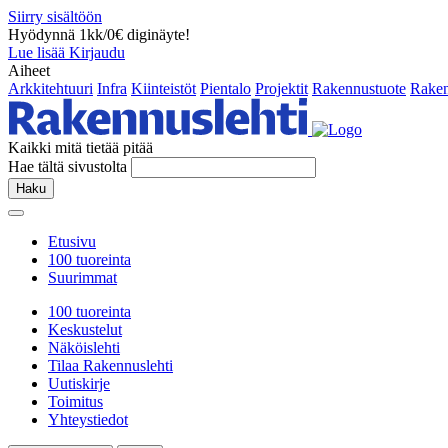
Siirry sisältöön
Hyödynnä 1kk/0€ diginäyte!
Lue lisää
Kirjaudu
Aiheet
Arkkitehtuuri
Infra
Kiinteistöt
Pientalo
Projektit
Rakennustuote
Raken
Kaikki mitä tietää pitää
Hae tältä sivustolta
Haku
Etusivu
100 tuoreinta
Suurimmat
100 tuoreinta
Keskustelut
Näköislehti
Tilaa Rakennuslehti
Uutiskirje
Toimitus
Yhteystiedot