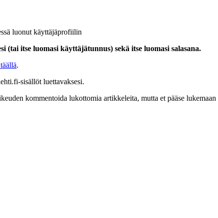
ssä luonut käyttäjäprofiilin
i (tai itse luomasi käyttäjätunnus) sekä itse luomasi salasana.
täällä
.
hti.fi-sisällöt luettavaksesi.
at oikeuden kommentoida lukottomia artikkeleita, mutta et pääse lukemaan l