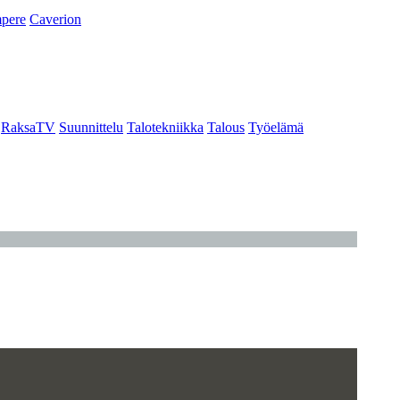
pere
Caverion
RaksaTV
Suunnittelu
Talotekniikka
Talous
Työelämä