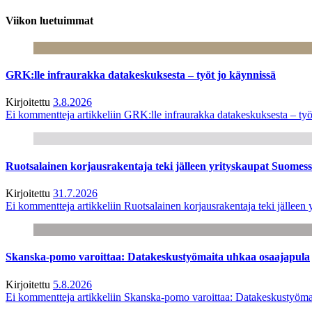
Viikon luetuimmat
GRK:lle infraurakka datakeskuksesta – työt jo käynnissä
Kirjoitettu
3.8.2026
Ei kommentteja
artikkeliin GRK:lle infraurakka datakeskuksesta – työ
Ruotsalainen korjausrakentaja teki jälleen yrityskaupat Suome
Kirjoitettu
31.7.2026
Ei kommentteja
artikkeliin Ruotsalainen korjausrakentaja teki jälle
Skanska-pomo varoittaa: Datakeskustyömaita uhkaa osaajapula
Kirjoitettu
5.8.2026
Ei kommentteja
artikkeliin Skanska-pomo varoittaa: Datakeskustyöma