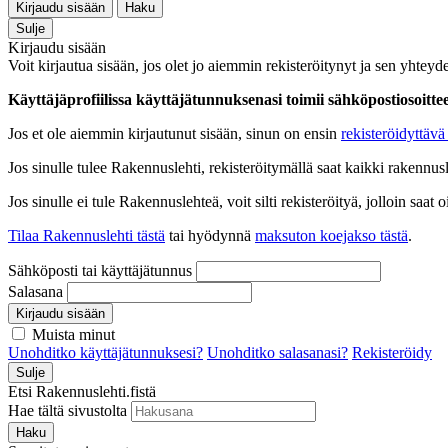
Kirjaudu sisään
Haku
Sulje
Kirjaudu sisään
Voit kirjautua sisään, jos olet jo aiemmin rekisteröitynyt ja sen yhteyde
Käyttäjäprofiilissa käyttäjätunnuksenasi toimii sähköpostiosoittees
Jos et ole aiemmin kirjautunut sisään, sinun on ensin
rekisteröidyttävä 
Jos sinulle tulee Rakennuslehti, rekisteröitymällä saat kaikki rakennusle
Jos sinulle ei tule Rakennuslehteä, voit silti rekisteröityä, jolloin sa
Tilaa Rakennuslehti tästä
tai hyödynnä
maksuton koejakso tästä
.
Sähköposti tai käyttäjätunnus
Salasana
Kirjaudu sisään
Muista minut
Unohditko käyttäjätunnuksesi?
Unohditko salasanasi?
Rekisteröidy
Sulje
Etsi Rakennuslehti.fistä
Hae tältä sivustolta
Haku