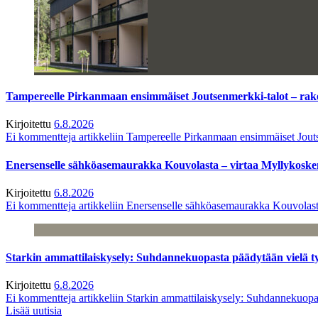
Tampereelle Pirkanmaan ensimmäiset Joutsenmerkki-talot – ra
Kirjoitettu
6.8.2026
Ei kommentteja
artikkeliin Tampereelle Pirkanmaan ensimmäiset Jout
Enersenselle sähköasemaurakka Kouvolasta – virtaa Myllykoske
Kirjoitettu
6.8.2026
Ei kommentteja
artikkeliin Enersenselle sähköasemaurakka Kouvolast
Starkin ammattilaiskysely: Suhdannekuopasta päädytään vielä 
Kirjoitettu
6.8.2026
Ei kommentteja
artikkeliin Starkin ammattilaiskysely: Suhdannekuop
Lisää uutisia