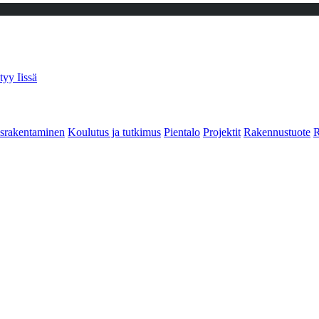
tyy Iissä
srakentaminen
Koulutus ja tutkimus
Pientalo
Projektit
Rakennustuote
R